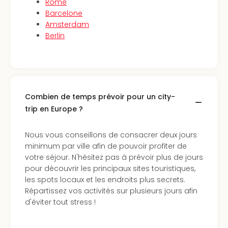
SCH
Rome
PAN
Barcelone
Pal
Amsterdam
Sch
Berlin
Bats
Pala
Hote
Sch
Son
Combien de temps prévoir pour un city-
DEK
trip en Europe ?
Cong
War
The
Nous vous conseillons de consacrer deux jours
de
minimum par ville afin de pouvoir profiter de
Cara
votre séjour. N'hésitez pas à prévoir plus de jours
Bad
pour découvrir les principaux sites touristiques,
Sch
les spots locaux et les endroits plus secrets.
Séjo
Répartissez vos activités sur plusieurs jours afin
bien
d'éviter tout stress !
être
Par