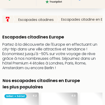
Trustpilot
Ger
Play
Funk
Escapades citadine en E
Escapades citadines
Bob
Plop
Deu
Trips
Escapades citadines Europe
Leg
Partez à la découverte de l'Europe en effectuant un
Deu
city-trip dans une ville attractive et tendance !
Par
Économisez jusqu'à -50% sur votre voyage de rêve
War
grâce à nos nombreuses offres. Séjournez dans un
Tout
hôtel Premium 4 étoiles à Londres, Paris, Rome,
les
Amsterdam ou encore Berlin !
offr
Parc
Nos escapades citadines en Europe
aqu
les plus populaires
Rula
Trop
4.2
4.0
billet + hôtel
Isla
The