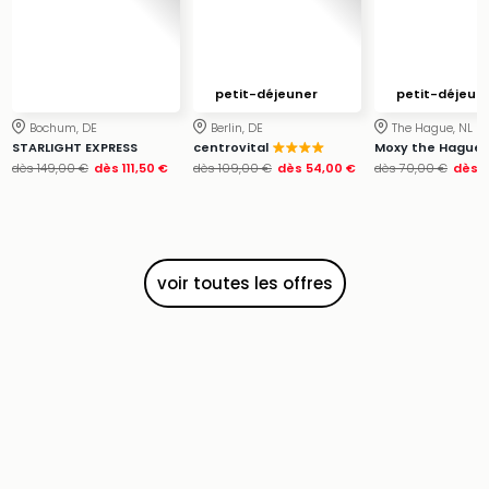
&
Bad
Sins
Bad
petit-déjeuner
petit-déjeun
Sch
Bochum, DE
Berlin, DE
The Hague, NL
The
STARLIGHT EXPRESS
centrovital
Moxy the Hague
Cara
dès
149,00 €
dès
111,50 €
dès
109,00 €
dès
54,00 €
dès
70,00 €
dès
4
The
Eusk
Tout
les
offr
voir toutes les offres
Par
dest
Parc
d'at
en
Fran
Puy
du