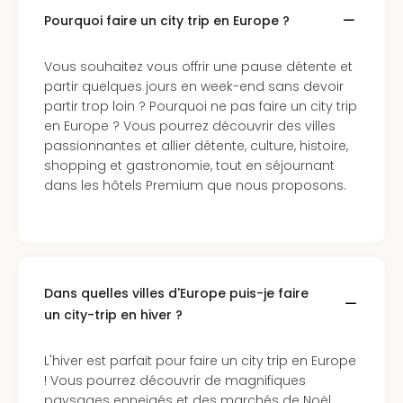
en
Pourquoi faire un city trip en Europe ?
Eur
Parc
Vous souhaitez vous offrir une pause détente et
Eftel
partir quelques jours en week-end sans devoir
Esc
partir trop loin ? Pourquoi ne pas faire un city trip
cita
en Europe ? Vous pourrez découvrir des villes
Par
passionnantes et allier détente, culture, histoire,
dest
shopping et gastronomie, tout en séjournant
Eur
dans les hôtels Premium que nous proposons.
Paris
Lond
Pra
Ams
Cop
Brux
Dans quelles villes d'Europe puis-je faire
Vien
un city-trip en hiver ?
Bud
Rom
L'hiver est parfait pour faire un city trip en Europe
Tout
! Vous pourrez découvrir de magnifiques
les
paysages enneigés et des marchés de Noël