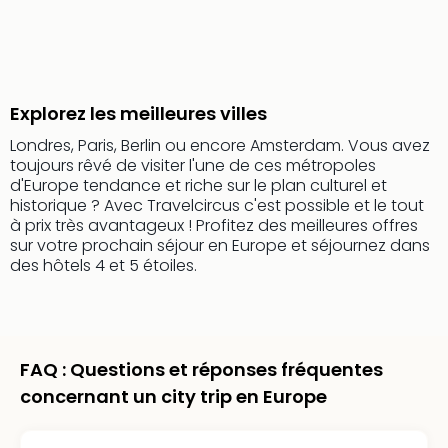
Fou
Parc
Astér
Parc
d'at
Explorez les meilleures villes
en
All
Londres, Paris, Berlin ou encore Amsterdam. Vous avez
Eur
toujours rêvé de visiter l'une de ces métropoles
Park
d'Europe tendance et riche sur le plan culturel et
Rula
historique ? Avec Travelcircus c'est possible et le tout
Phan
à prix très avantageux ! Profitez des meilleures offres
sur votre prochain séjour en Europe et séjournez dans
Play
des hôtels 4 et 5 étoiles.
Funp
Trop
Isla
Movi
Park
FAQ : Questions et réponses fréquentes
Ger
concernant un city trip en Europe
Trips
Parc
d'at