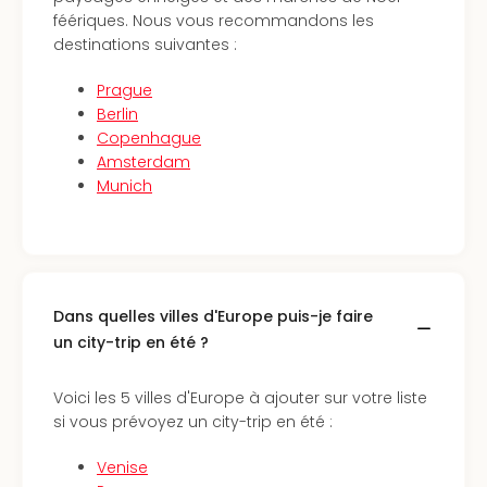
offr
féériques. Nous vous recommandons les
All
destinations suivantes :
Berli
Col
Prague
Mun
Berlin
Tout
Copenhague
les
Amsterdam
offr
Munich
Forê
Noir
Nour
Hote
Käp
Dans quelles villes d'Europe puis-je faire
Natu
un city-trip en été ?
Adle
Well
Roth
Voici les 5 villes d'Europe à ajouter sur votre liste
Hote
si vous prévoyez un city-trip en été :
Schl
Rein
Venise