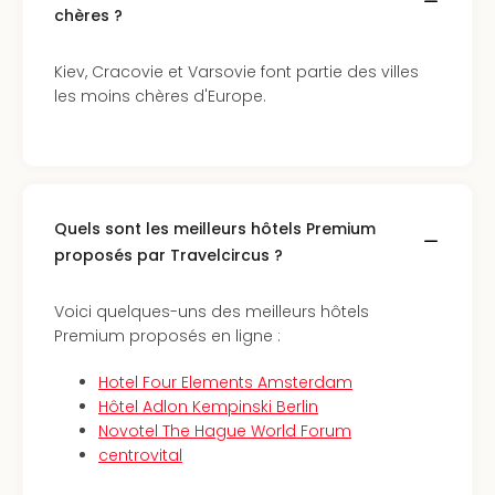
Sch
chères ?
Inte
–
Kiev, Cracovie et Varsovie font partie des villes
Hote
les moins chères d'Europe.
&
Apa
Glüc
The
&
Bad
Quels sont les meilleurs hôtels Premium
Sins
proposés par Travelcircus ?
Boll
–
Voici quelques-uns des meilleurs hôtels
Spa
Premium proposés en ligne :
im
Park
Hotel Four Elements Amsterdam
Bad
Hôtel Adlon Kempinski Berlin
Sch
Novotel The Hague World Forum
Bali
centrovital
The