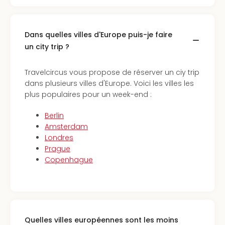
dest
All
Victo
Dans quelles villes d'Europe puis-je faire
Resi
un city trip ?
Hote
Teis
Travelcircus vous propose de réserver un ciy trip
Maur
dans plusieurs villes d'Europe. Voici les villes les
Hote
plus populaires pour un week-end :
&
The
Berlin
Mari
Amsterdam
am
Londres
Mee
Prague
Cent
Copenhague
Mar
–
Hid
&
Spa
Pal
Quelles villes européennes sont les moins