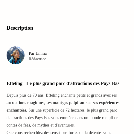
Fou
Parc
Astér
Parcs
Description
d'attr
en
Alle
Euro
Par
Emma
Park
Rédactrice
Rulan
Phant
Playm
Funp
Efteling - Le plus grand parc d'attractions des Pays-Bas
Tropi
Islan
Depuis plus de 70 ans, Efteling enchante petits et grands avec ses
Movi
attractions magiques, ses manèges palpitants et ses expériences
Park
enchantées
. Sur une superficie de 72 hectares, le plus grand parc
Germ
d'attractions des Pays-Bas vous emmène dans un monde rempli de
Tripsd
contes de fées, de mythes et d'aventures.
Parcs
Que vous recherchiez des sensations fortes ou la détente, vous
d'attr