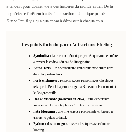
offres
attendent pour donner vie à des histoires du monde entier. De la
Alle
mystérieuse forêt enchantée à l'attraction thématique primée
Berli
Symbolica
, il y a quelque chose à découvrir à chaque coin.
Colo
Muni
Toute
les
Les points forts du parc d'attractions Efteling
offres
Forêt
Symbolica :
l'attraction thématique primée qui vous emmène
Noire
à travers le château du roi de l'imaginaire.
Nour
Baron 1898 :
un spectaculaire grand huit avec chute libre
dans les profondeurs.
Hotel
Forêt enchantée :
rencontrez des personnages classiques
Käpp
tels que le Petit Chaperon rouge, la Belle au bois dormant et
Natur
le Roi grenouille.
Adler
Danse Macabre (nouveau en 2024) :
une expérience
Welln
immersive effrayante pleine d'effets et de musique.
Roth
Fata Morgana :
une mystérieuse promenade en bateau à
Hotel
travers le palais oriental.
Schlo
Python :
des montagnes russes classiques avec double
Rein
looping.