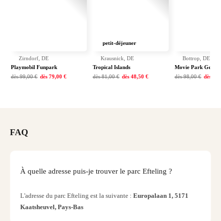
Voir
toute
les
offres
petit-déjeuner
Euro
Welln
Zirndorf, DE
Krausnick, DE
Bottrop, DE
Resor
Playmobil Funpark
Tropical Islands
Movie Park Germ
Rims
dès
99,00 €
dès
79,00 €
dès
81,00 €
dès
48,50 €
dès
98,00 €
dès
77,
Term
Splen
Bay
Luxu
SPA
FAQ
Resor
Hotel
HUP
À quelle adresse puis-je trouver le parc Efteling ?
Hotel
Voir
L'adresse du parc Efteling est la suivante :
Europalaan 1, 5171
toute
les
Kaatsheuvel, Pays-Bas
offres