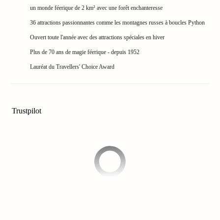
&
un monde féerique de 2 km² avec une forêt enchanteresse
Bade
36 attractions passionnantes comme les montagnes russes à boucles Python
Sins
Ouvert toute l'année avec des attractions spéciales en hiver
Badep
Schw
Plus de 70 ans de magie féerique - depuis 1952
Ther
Lauréat du Travellers' Choice Award
Carac
Ther
Euski
Toute
Trustpilot
les
offres
Par
desti
Parcs
d'attr
en
Franc
Puy
du