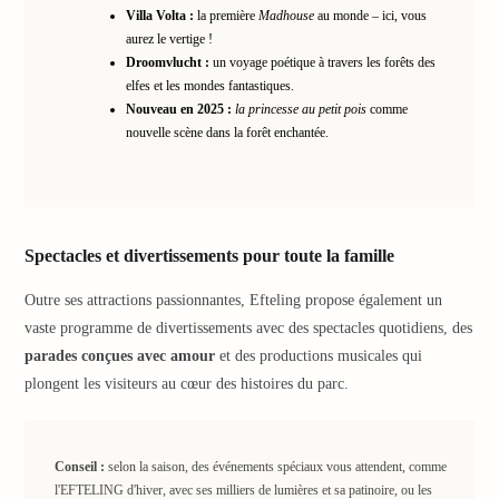
SCH
Villa Volta :
la première
Madhouse
au monde – ici, vous
PAN
aurez le vertige !
Palm
Droomvlucht :
un voyage poétique à travers les forêts des
Schw
elfes et les mondes fantastiques.
Batsc
Nouveau en 2025 :
la princesse au petit pois
comme
Palai
nouvelle scène dans la forêt enchantée.
Hotel
Schw
Sonn
DEK
Congr
Spectacles et divertissements pour toute la famille
Wart
Ther
Outre ses attractions passionnantes, Efteling propose également un
de
vaste programme de divertissements avec des spectacles quotidiens, des
Carac
parades conçues avec amour
et des productions musicales qui
Badep
plongent les visiteurs au cœur des histoires du parc.
Schw
Séjou
bien-
Conseil :
selon la saison, des événements spéciaux vous attendent, comme
être
l'EFTELING d'hiver, avec ses milliers de lumières et sa patinoire, ou les
Par