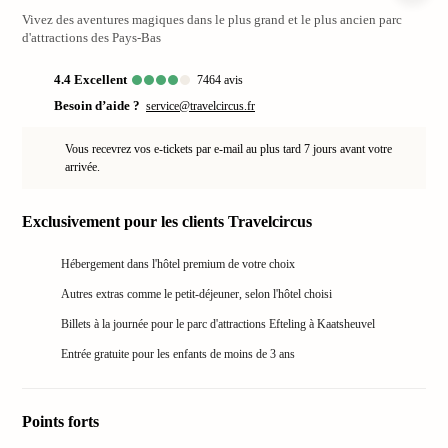
Vivez des aventures magiques dans le plus grand et le plus ancien parc
Germ
d'attractions des Pays-Bas
Playm
Funk
4.4
excellent
7464
avis
Bobb
Besoin d’aide ?
service@travelcircus.fr
Plops
Deuts
Vous recevrez vos e-tickets par e-mail au plus tard 7 jours avant votre
Tripsd
arrivée.
Lego
Deuts
Parq
Exclusivement pour les clients Travelcircus
Warn
Toute
Hébergement dans l'hôtel premium de votre choix
les
Autres extras comme le petit-déjeuner, selon l'hôtel choisi
offres
Billets à la journée pour le parc d'attractions Efteling à Kaatsheuvel
Parcs
aquat
Entrée gratuite pour les enfants de moins de 3 ans
Rulan
Tropi
Islan
Points forts
Ther