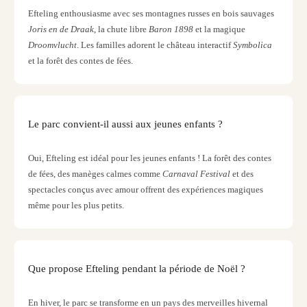
Efteling enthousiasme avec ses montagnes russes en bois sauvages
3
Joris en de Draak
, la chute libre
Baron 1898
et la magique
Hotel
&
Droomvlucht
. Les familles adorent le château interactif
Symbolica
Appa
et la forêt des contes de fées.
avec
therm
Südpf
Expos
Le parc convient-il aussi aux jeunes enfants ?
TV
Par
Oui, Efteling est idéal pour les jeunes enfants ! La forêt des contes
catég
de fées, des manèges calmes comme
Carnaval Festival
et des
Visite
spectacles conçus avec amour offrent des expériences magiques
des
même pour les plus petits.
studi
de
tourn
The
Que propose Efteling pendant la période de Noël ?
maki
of
Harr
En hiver, le parc se transforme en un pays des merveilles hivernal