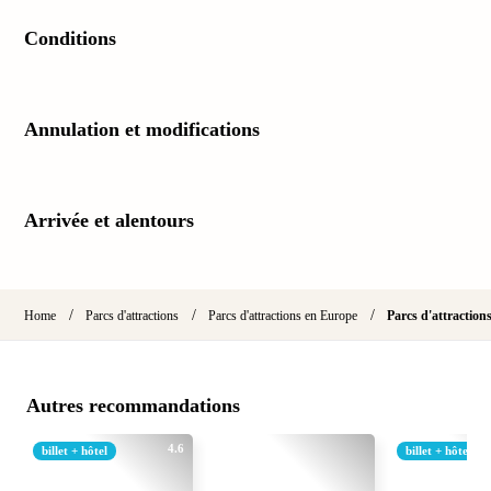
Schw
Inter
Conditions
–
Hotel
&
Annulation et modifications
Apar
Glüc
Ther
&
Arrivée et alentours
Bade
Sins
BollA
–
/
/
/
Home
Parcs d'attractions
Parcs d'attractions en Europe
Parcs d'attraction
Spa
im
Park
Badep
Autres recommandations
Schw
Bali
4.6
billet + hôtel
billet + hôtel
Ther