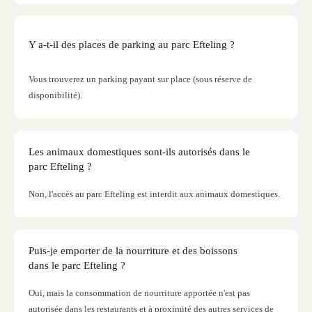
Croat
Crve
Luka
Y a-t-il des places de parking au parc Efteling ?
Hotel
IN
Vous trouverez un parking payant sur place (sous réserve de
Biog
disponibilité).
Ther
Ther
&
Bade
Les animaux domestiques sont-ils autorisés dans le
Sins
parc Efteling ?
Ther
Non, l'accès au parc Efteling est interdit aux animaux domestiques.
Überl
+
Hôtel
Rosm
Puis-je emporter de la nourriture et des boissons
à
dans le parc Efteling ?
Ludw
Ther
Oui, mais la consommation de nourriture apportée n'est pas
de
autorisée dans les restaurants et à proximité des autres services de