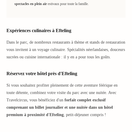
spectacles en plein air
estivaux pour toute la famille.
desti
Alle
Victo
Resid
Expériences culinaires à Efteling
Hotel
Teist
Dans le parc, de nombreux restaurants à thème et stands de restauration
Mauri
vous invitent à un voyage culinaire. Spécialités néerlandaises, douceurs
Hotel
&
sucrées ou cuisine internationale : il y en a pour tous les goûts.
Ther
Maria
Réservez votre hôtel près d'Efteling
am
Meer
Si vous souhaitez profiter pleinement de cette aventure féérique en
Centr
toute détente, combinez votre visite du parc avec une nuitée. Avec
Mari
Travelcircus, vous bénéficiez d'un
forfait complet exclusif
–
comprenant un billet journalier et une nuitée dans un hôtel
Hide
premium à proximité d'Efteling
, petit-déjeuner compris !
&
Spa
Palm