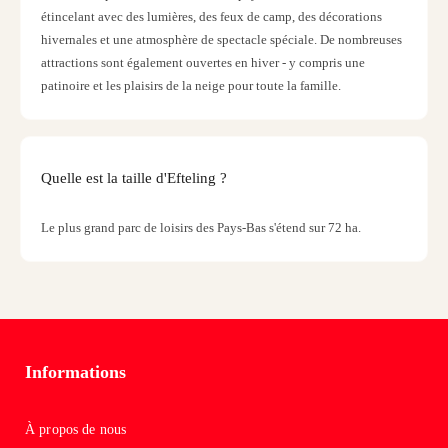
Potte
étincelant avec des lumières, des feux de camp, des décorations
Lond
hivernales et une atmosphère de spectacle spéciale. De nombreuses
sans
attractions sont également ouvertes en hiver - y compris une
transf
patinoire et les plaisirs de la neige pour toute la famille.
The
maki
of
Harr
Quelle est la taille d'Efteling ?
Potte
Lond
Le plus grand parc de loisirs des Pays-Bas s'étend sur 72 ha.
avec
transf
Gam
of
Thro
Studi
Tour
Informations
Toute
les
À propos de nous
expos