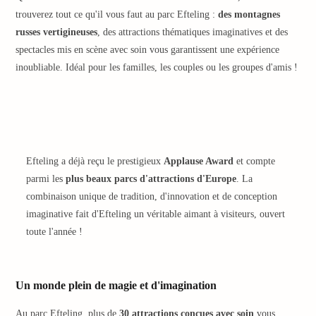
en
trouverez tout ce qu'il vous faut au parc Efteling :
des montagnes
Euro
russes vertigineuses
, des attractions thématiques imaginatives et des
Parc
spectacles mis en scène avec soin vous garantissent une expérience
Eftel
inoubliable. Idéal pour les familles, les couples ou les groupes d'amis !
Esca
citad
Par
desti
Euro
Paris
Efteling a déjà reçu le prestigieux
Applause Award
et compte
Lond
parmi les
plus beaux parcs d'attractions d'Europe
. La
Prag
combinaison unique de tradition, d'innovation et de conception
Amst
imaginative fait d'Efteling un véritable aimant à visiteurs, ouvert
Cope
Bruxe
toute l'année !
Vien
Buda
Rom
Un monde plein de magie et d'imagination
Toute
les
Au parc Efteling, plus de
30 attractions conçues avec soin
vous