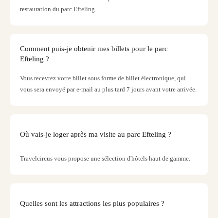
Carac
restauration du parc Efteling.
Ther
de
Lind
Badep
Comment puis-je obtenir mes billets pour le parc
Schw
Efteling ?
Biosp
Vous recevrez votre billet sous forme de billet électronique, qui
Graf
Eber
vous sera envoyé par e-mail au plus tard 7 jours avant votre arrivée.
Tropi
Islan
Batsc
Palai
Où vais-je loger après ma visite au parc Efteling ?
Schw
Mari
Travelcircus vous propose une sélection d'hôtels haut de gamme.
–
Hide
&
Spa
Quelles sont les attractions les plus populaires ?
Amel
No.