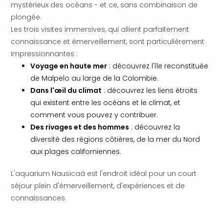
mystérieux des océans - et ce, sans combinaison de
en
plongée.
Eur
Les trois visites immersives, qui allient parfaitement
Parc
Eftel
connaissance et émerveillement, sont particulièrement
Esc
impressionnantes :
cita
Voyage en haute mer
: découvrez l'île reconstituée
Par
de Malpelo au large de la Colombie.
dest
Dans l'œil du climat
: découvrez les liens étroits
Eur
qui existent entre les océans et le climat, et
Paris
comment vous pouvez y contribuer.
Lond
Pra
Des rivages et des hommes
: découvrez la
Ams
diversité des régions côtières, de la mer du Nord
Cop
aux plages californiennes.
Brux
Vien
L'aquarium Nausicaá est l'endroit idéal pour un court
Bud
séjour plein d'émerveillement, d'expériences et de
Rom
connaissances.
Tout
les