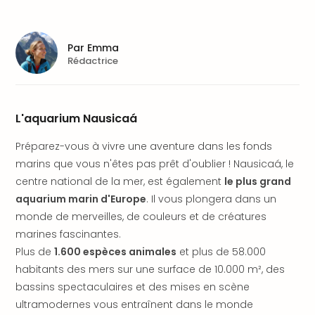
Fou
Parc
Astér
Par
Emma
Parc
Rédactrice
d'at
en
All
Eur
L'aquarium Nausicaá
Park
Rula
Préparez-vous à vivre une aventure dans les fonds
Phan
marins que vous n'êtes pas prêt d'oublier ! Nausicaá, le
Play
centre national de la mer, est également
le plus grand
Funp
aquarium marin d'Europe
. Il vous plongera dans un
Trop
monde de merveilles, de couleurs et de créatures
Isla
marines fascinantes.
Movi
Park
Plus de
1.600 espèces animales
et plus de 58.000
Ger
habitants des mers sur une surface de 10.000 m², des
Trips
bassins spectaculaires et des mises en scène
Parc
ultramodernes vous entraînent dans le monde
d'at