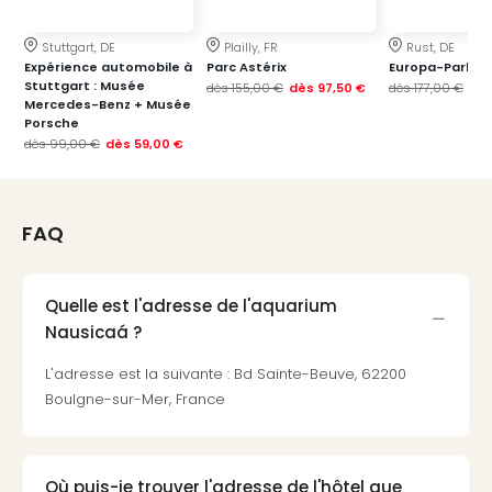
dest
All
Stuttgart, DE
Plailly, FR
Rust, DE
Victo
Expérience automobile à
Parc Astérix
Europa-Park
Stuttgart : Musée
Resi
dès
155,00 €
dès
97,50 €
dès
177,00 €
dè
Mercedes-Benz + Musée
Hote
Porsche
Teis
dès
99,00 €
dès
59,00 €
Maur
Hote
&
FAQ
The
Mari
am
Quelle est l'adresse de l'aquarium
Mee
Cent
Nausicaá ?
Mar
L'adresse est la suivante : Bd Sainte-Beuve, 62200
–
Boulgne-sur-Mer, France
Hid
&
Spa
Pal
Où puis-je trouver l'adresse de l'hôtel que