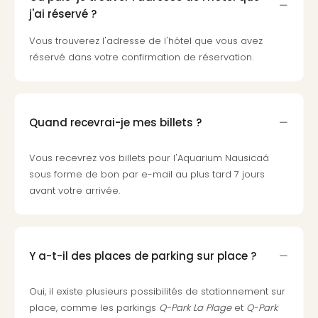
Sch
j'ai réservé ?
Inte
–
Vous trouverez l'adresse de l'hôtel que vous avez
Hote
réservé dans votre confirmation de réservation.
&
Apa
Glüc
The
Quand recevrai-je mes billets ?
&
Bad
Vous recevrez vos billets pour l'Aquarium Nausicaá
Sins
sous forme de bon par e-mail au plus tard 7 jours
Boll
avant votre arrivée.
–
Spa
im
Park
Bad
Y a-t-il des places de parking sur place ?
Sch
Bali
Oui, il existe plusieurs possibilités de stationnement sur
The
place, comme les parkings
Q-Park La Plage
et
Q-Park