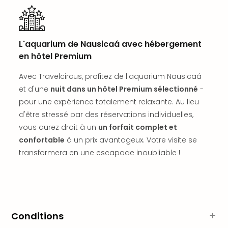
offr
All
Berli
Col
L'aquarium de Nausicaá avec hébergement
Mun
en hôtel Premium
Tout
les
Avec Travelcircus, profitez de l'aquarium Nausicaá
offr
et d'une
nuit dans un hôtel Premium sélectionné
-
Forê
pour une expérience totalement relaxante. Au lieu
Noir
d'être stressé par des réservations individuelles,
Nour
vous aurez droit à un
un forfait complet et
Hote
Käp
confortable
à un prix avantageux. Votre visite se
Natu
transformera en une escapade inoubliable !
Adle
Well
Roth
Hote
Schl
Conditions
Rein