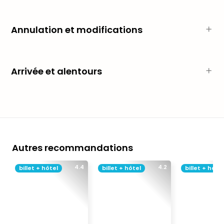
SCH
PAN
Pal
Annulation et modifications
Sch
Bats
Pala
Hote
Arrivée et alentours
Sch
Son
DEK
Cong
War
The
de
Autres recommandations
Cara
Bad
4.4
4.2
billet + hôtel
billet + hôtel
billet + hôtel
Sch
Séjo
bien
être
Par