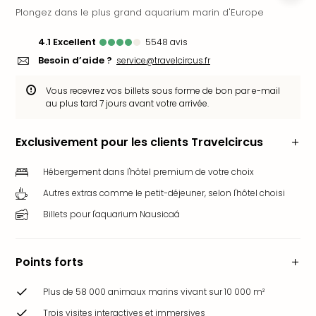
Plongez dans le plus grand aquarium marin d'Europe
Ger
Play
4.1
excellent
5548
avis
Funk
Bob
Besoin d’aide ?
service@travelcircus.fr
Plop
Deu
Vous recevrez vos billets sous forme de bon par e-mail
au plus tard 7 jours avant votre arrivée.
Trips
Leg
Deu
Exclusivement pour les clients Travelcircus
Par
War
Hébergement dans l'hôtel premium de votre choix
Tout
Autres extras comme le petit-déjeuner, selon l'hôtel choisi
les
Billets pour l'aquarium Nausicaá
offr
Parc
aqu
Points forts
Rula
Trop
Plus de 58 000 animaux marins vivant sur 10 000 m²
Isla
The
Trois visites interactives et immersives