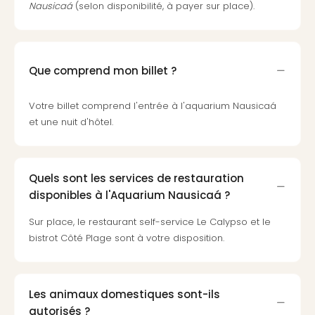
Voir
Nausicaá
(selon disponibilité, à payer sur place).
tout
les
offr
Eur
Que comprend mon billet ?
Well
Reso
Votre billet comprend l'entrée à l'aquarium Nausicaá
Rims
et une nuit d'hôtel.
Ter
Sple
Bay
Luxu
Quels sont les services de restauration
SPA
disponibles à l'Aquarium Nausicaá ?
Reso
Hote
Sur place, le restaurant self-service Le Calypso et le
HUP
bistrot Côté Plage sont à votre disposition.
Hote
Voir
tout
les
Les animaux domestiques sont-ils
offr
autorisés ?