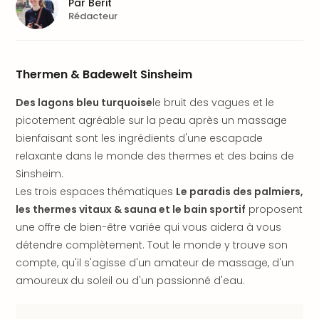
Fou
Par
Berit
Rédacteur
Parc
Astér
Parc
d'at
Thermen & Badewelt Sinsheim
en
All
Des lagons bleu turquoise
le bruit des vagues et le
Eur
picotement agréable sur la peau après un massage
Park
bienfaisant sont les ingrédients d'une escapade
Rula
relaxante dans le monde des thermes et des bains de
Phan
Sinsheim.
Play
Funp
Les trois espaces thématiques
Le paradis des palmiers,
Trop
les thermes vitaux & sauna et le bain sportif
proposent
Isla
une offre de bien-être variée qui vous aidera à vous
Movi
détendre complètement. Tout le monde y trouve son
Park
compte, qu'il s'agisse d'un amateur de massage, d'un
Ger
amoureux du soleil ou d'un passionné d'eau.
Trips
Parc
d'at