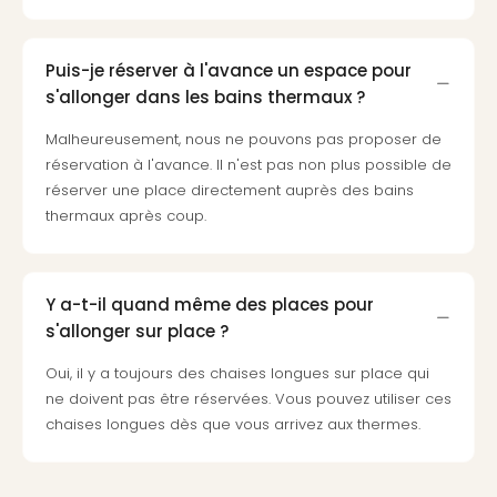
Pott
Lon
san
Puis-je réserver à l'avance un espace pour
tran
s'allonger dans les bains thermaux ?
The
mak
Malheureusement, nous ne pouvons pas proposer de
of
réservation à l'avance. Il n'est pas non plus possible de
Harr
réserver une place directement auprès des bains
Pott
thermaux après coup.
Lon
ave
tran
Y a-t-il quand même des places pour
Ga
of
s'allonger sur place ?
Thro
Oui, il y a toujours des chaises longues sur place qui
Stud
ne doivent pas être réservées. Vous pouvez utiliser ces
Tour
chaises longues dès que vous arrivez aux thermes.
Tout
les
expo