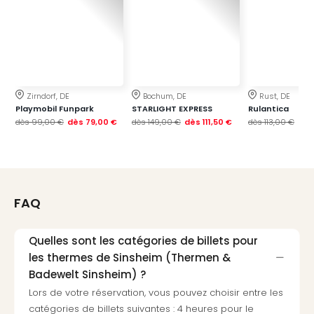
Voir
tout
les
offr
Eur
Well
Reso
Zirndorf, DE
Bochum, DE
Rust, DE
Rims
Playmobil Funpark
STARLIGHT EXPRESS
Rulantica
Ter
dès
99,00 €
dès
79,00 €
dès
149,00 €
dès
111,50 €
dès
113,00 €
dès
Sple
Bay
Luxu
SPA
Reso
FAQ
Hote
HUP
Quelles sont les catégories de billets pour
Hote
les thermes de Sinsheim (Thermen &
Voir
Badewelt Sinsheim) ?
tout
les
Lors de votre réservation, vous pouvez choisir entre les
offr
catégories de billets suivantes : 4 heures pour le