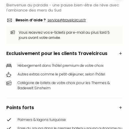
Bienvenue au paradis - une pause bien-être de rêve avec
Ger
l'ambiance des mers du Sud
Play
Funk
Besoin d’aide ?
service@travelcircus.fr
Bob
Plop
Vous recevrez vos e-tickets par e-mail au plus tard 5
Deu
jours avant votre arrivée.
Trips
Leg
Exclusivement pour les clients Travelcircus
Deu
Par
Hébergement dans l'hôtel premium de votre choix
War
Autres extras comme le petit-déjeuner, selon l'hôtel
Tout
les
Catégorie de billets de votre choix pour les Thermes &
offr
Badewelt Sinsheim
Parc
aqu
Rula
Points forts
Trop
Isla
Palmiers & lagons turquoise
The
Faire du sauna dans le premier bateau-sauna autonome au