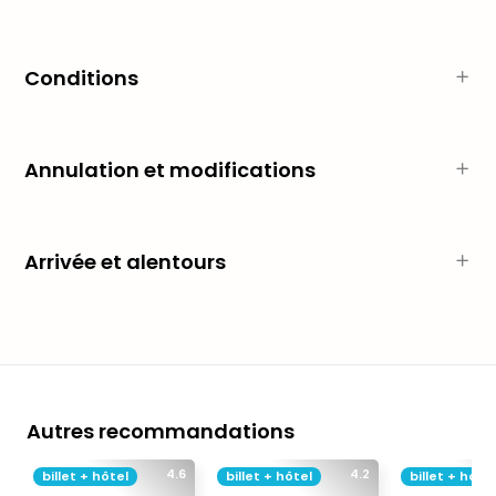
Sch
Inte
–
Conditions
Hote
&
Apa
Glüc
Annulation et modifications
The
&
Bad
Sins
Arrivée et alentours
Boll
–
Spa
im
Park
Bad
Sch
Autres recommandations
Bali
The
4.6
4.2
billet + hôtel
billet + hôtel
billet + hôtel