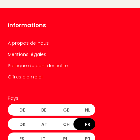
Cult
&
Spor
Par
Informations
caté
Évé
cult
À propos de nous
Forfa
Mentions légales
Expé
Stut
Politique de confidentialité
Mus
BM
Offres d'emploi
Mun
Mus
du
Pays
Louv
DE
BE
GB
NL
Nau
Tec
DK
AT
CH
FR
Sins
Tec
Spey
ES
IT
PL
PT