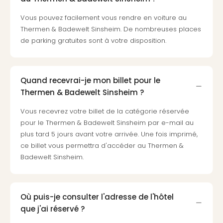
Cara
The
Vous pouvez facilement vous rendre en voiture au
de
Thermen & Badewelt Sinsheim. De nombreuses places
Lind
de parking gratuites sont à votre disposition.
Bad
Sch
Bios
Graf
Quand recevrai-je mon billet pour le
Eber
Thermen & Badewelt Sinsheim ?
Trop
Vous recevrez votre billet de la catégorie réservée
Isla
pour le Thermen & Badewelt Sinsheim par e-mail au
Bats
Pala
plus tard 5 jours avant votre arrivée. Une fois imprimé,
Sch
ce billet vous permettra d'accéder au Thermen &
Mar
Badewelt Sinsheim.
–
Hid
&
Où puis-je consulter l'adresse de l'hôtel
Spa
que j'ai réservé ?
Amel
No.