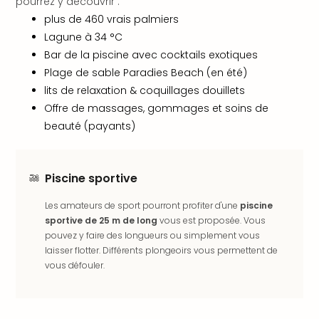
pourrez y découvrir :
offr
plus de 460 vrais palmiers
All
Lagune à 34 °C
Berli
Col
Bar de la piscine avec cocktails exotiques
Mun
Plage de sable Paradies Beach (en été)
Tout
lits de relaxation & coquillages douillets
les
Offre de massages, gommages et soins de
offr
beauté (payants)
Forê
Noir
Nour
Piscine sportive
Hote
Käp
Les amateurs de sport pourront profiter d'une
piscine
Natu
sportive de 25 m de long
vous est proposée. Vous
Adle
pouvez y faire des longueurs ou simplement vous
Well
laisser flotter. Différents plongeoirs vous permettent de
Roth
vous défouler.
Hote
Schl
Rein