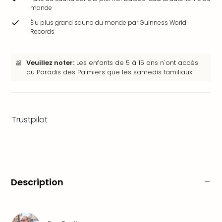
&
monde
Bad
Élu plus grand sauna du monde par Guinness World
Sins
Records
Bad
Sch
The
Veuillez noter:
Les enfants de 5 à 15 ans n'ont accès
Cara
au Paradis des Palmiers que les samedis familiaux.
The
Eusk
Tout
les
Trustpilot
offr
Par
dest
Parc
d'at
en
Description
Fran
Puy
du