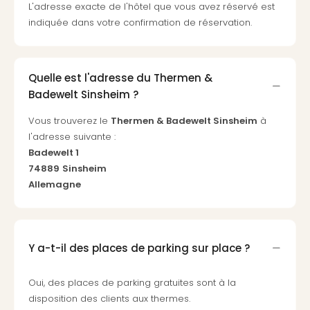
L'adresse exacte de l'hôtel que vous avez réservé est
3
indiquée dans votre confirmation de réservation.
Hote
&
App
ave
Quelle est l'adresse du Thermen &
the
Badewelt Sinsheim ?
Südp
Expo
Vous trouverez le
Thermen & Badewelt Sinsheim
à
TV
l'adresse suivante :
Par
Badewelt 1
caté
74889
Sinsheim
Visit
Allemagne
des
stud
de
tou
Y a-t-il des places de parking sur place ?
The
mak
Oui, des places de parking gratuites sont à la
of
disposition des clients aux thermes.
Harr