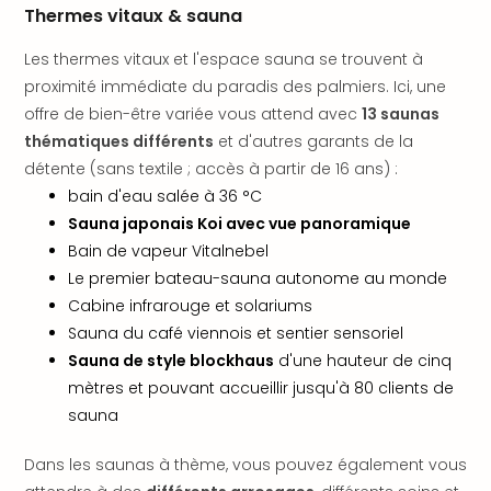
SCH
Thermes vitaux & sauna
PAN
Pal
Les thermes vitaux et l'espace sauna se trouvent à
Sch
proximité immédiate du paradis des palmiers. Ici, une
Bats
offre de bien-être variée vous attend avec
13 saunas
Pala
thématiques différents
et d'autres garants de la
Hote
détente (sans textile ; accès à partir de 16 ans) :
Sch
Son
bain d'eau salée à 36 °C
DEK
Sauna japonais Koi avec vue panoramique
Cong
Bain de vapeur Vitalnebel
War
Le premier bateau-sauna autonome au monde
The
Cabine infrarouge et solariums
de
Sauna du café viennois et sentier sensoriel
Cara
Sauna de style blockhaus
d'une hauteur de cinq
Bad
Sch
mètres et pouvant accueillir jusqu'à 80 clients de
Séjo
sauna
bien
être
Dans les saunas à thème, vous pouvez également vous
Par