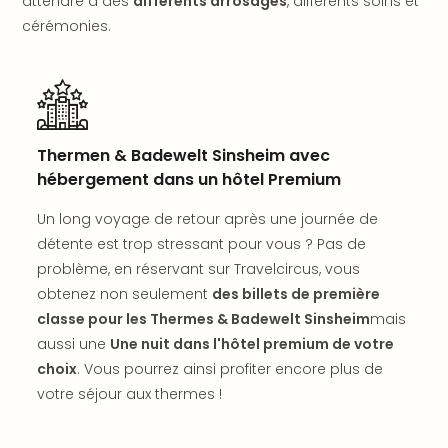
attendre à des
différents arrosages
, différents soins et
dest
cérémonies.
All
Victo
Resi
Hote
Teis
Maur
Thermen & Badewelt Sinsheim avec
Hote
hébergement dans un hôtel Premium
&
The
Un long voyage de retour après une journée de
Mari
détente est trop stressant pour vous ? Pas de
am
problème, en réservant sur Travelcircus, vous
Mee
obtenez non seulement
des billets de première
Cent
classe pour les Thermes & Badewelt Sinsheim
mais
Mar
aussi une
Une nuit dans l'hôtel premium de votre
–
Hid
choix
. Vous pourrez ainsi profiter encore plus de
&
votre séjour aux thermes !
Spa
Pal