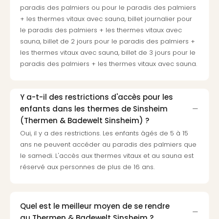
Croa
paradis des palmiers ou pour le paradis des palmiers
Crv
+ les thermes vitaux avec sauna, billet journalier pour
Luka
le paradis des palmiers + les thermes vitaux avec
Hote
sauna, billet de 2 jours pour le paradis des palmiers +
IN
les thermes vitaux avec sauna, billet de 3 jours pour le
Biog
paradis des palmiers + les thermes vitaux avec sauna.
The
The
&
Y a-t-il des restrictions d'accès pour les
Bad
enfants dans les thermes de Sinsheim
Sins
(Thermen & Badewelt Sinsheim) ?
The
Oui, il y a des restrictions. Les enfants âgés de 5 à 15
Über
ans ne peuvent accéder au paradis des palmiers que
+
le samedi. L'accès aux thermes vitaux et au sauna est
Hôte
réservé aux personnes de plus de 16 ans.
Rosm
à
Lud
The
Quel est le meilleur moyen de se rendre
de
au Thermen & Badewelt Sinsheim ?