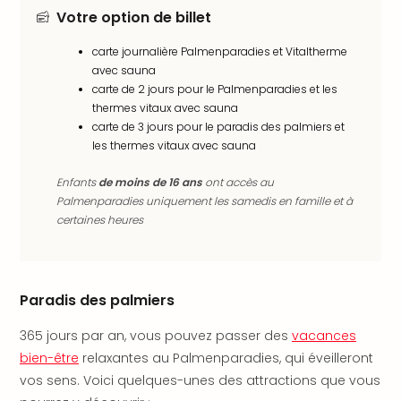
en
Votre option de billet
Eur
carte journalière Palmenparadies et Vitaltherme
Parc
avec sauna
Eftel
carte de 2 jours pour le Palmenparadies et les
Esc
thermes vitaux avec sauna
cita
carte de 3 jours pour le paradis des palmiers et
Par
les thermes vitaux avec sauna
dest
Eur
Enfants
de moins de 16 ans
ont accès au
Paris
Palmenparadies uniquement les samedis en famille et à
Lond
certaines heures
Pra
Ams
Cop
Brux
Paradis des palmiers
Vien
Bud
365 jours par an, vous pouvez passer des
vacances
Rom
bien-être
relaxantes au Palmenparadies, qui éveilleront
Tout
vos sens. Voici quelques-unes des attractions que vous
les