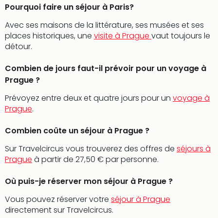
Cara
Pourquoi faire un séjour à Paris?
The
de
Avec ses maisons de la littérature, ses musées et ses
Lind
places historiques, une
visite à Prague
vaut toujours le
Bad
détour.
Sch
Bios
Combien de jours faut-il prévoir pour un voyage à
Graf
Prague ?
Eber
Prévoyez entre deux et quatre jours pour un
voyage à
Trop
Prague
.
Isla
Bats
Combien coûte un séjour à Prague ?
Pala
Sch
Sur Travelcircus vous trouverez des offres de
séjours à
Mar
Prague
à partir de 27,50 € par personne.
–
Hid
Où puis-je réserver mon séjour à Prague ?
&
Spa
Vous pouvez réserver votre
séjour à Prague
Amel
directement sur Travelcircus.
No.