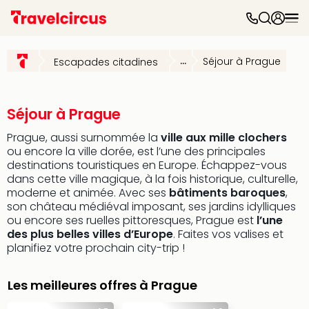
Parc
d'at
...
Séjour à Prague
Escapades citadines
Par
caté
Parc
d'at
Séjour à Prague
Parc
Prague, aussi surnommée la
ville aux mille clochers
Astér
ou encore la ville dorée, est l’une des principales
Puy
destinations touristiques en Europe. Échappez-vous
du
dans cette ville magique, à la fois historique, culturelle,
Fou
moderne et animée. Avec ses
bâtiments baroques
,
Futu
son château médiéval imposant, ses jardins idylliques
Phan
ou encore ses ruelles pittoresques, Prague est
l’une
Eur
des plus belles villes d’Europe
. Faites vos valises et
Park
planifiez votre prochain city-trip !
Parc
Eftel
Les meilleures offres à Prague
Mov
Park