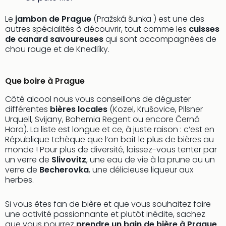
Sch
Inte
Le
jambon de Prague
(Pražská šunka ) est une des
–
autres spécialités à découvrir, tout comme les
cuisses
Hote
de canard savoureuses
qui sont accompagnées de
&
chou rouge et de Knedlíky.
Apa
Glüc
Que boire à Prague
The
&
Côté alcool nous vous conseillons de déguster
Bad
différentes
bières locales
(Kozel, Krušovice, Pilsner
Sins
Urquell, Svijany, Bohemia Regent ou encore Černá
Boll
Hora). La liste est longue et ce, à juste raison : c’est en
–
République tchèque que l’on boit le plus de bières au
Spa
monde ! Pour plus de diversité, laissez-vous tenter par
im
un verre de
Slivovitz
, une eau de vie à la prune ou un
verre de
Becherovka
, une délicieuse liqueur aux
Park
herbes.
Bad
Sch
Bali
Si vous êtes fan de bière et que vous souhaitez faire
une activité passionnante et plutôt inédite, sachez
The
que vous pourrez
prendre un bain de bière à Prague