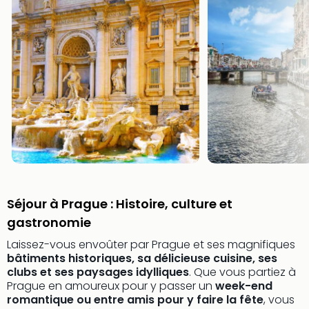
Fou
Parc
Astér
Parc
d'at
en
All
Eur
Park
Rula
Phan
Play
Funp
Trop
Séjour à Prague : Histoire, culture et
Isla
gastronomie
Movi
Laissez-vous envoûter par Prague et ses magnifiques
Park
bâtiments historiques, sa délicieuse cuisine, ses
Ger
clubs et ses paysages idylliques
. Que vous partiez à
Trips
Prague en amoureux pour y passer un
week-end
Parc
romantique ou entre amis pour y faire la fête
, vous
d'at