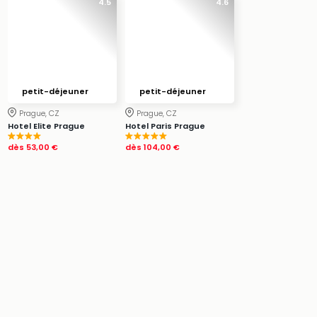
4.5
4.6
Ger
Play
Funk
Bob
Plop
Deu
petit-déjeuner
petit-déjeuner
Trips
Prague, CZ
Prague, CZ
Leg
Hotel Elite Prague
Hotel Paris Prague
Deu
dès
53,00 €
dès
104,00 €
Par
War
Tout
les
offr
Parc
aqu
Rula
Trop
Isla
The