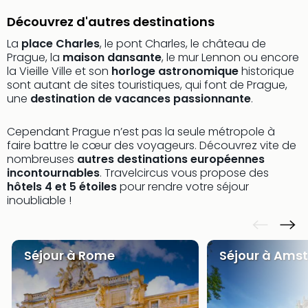
&
Découvrez d'autres destinations
Bad
Sins
La
place Charles
, le pont Charles, le château de
Bad
Prague, la
maison dansante
, le mur Lennon ou encore
Sch
la Vieille Ville et son
horloge astronomique
historique
The
sont autant de sites touristiques, qui font de Prague,
une
destination de vacances passionnante
.
Cara
The
Eusk
Cependant Prague n’est pas la seule métropole à
Tout
faire battre le cœur des voyageurs. Découvrez vite de
nombreuses
autres destinations européennes
les
incontournables
. Travelcircus vous propose des
offr
hôtels 4 et 5 étoiles
pour rendre votre séjour
Par
inoubliable !
dest
Parc
d'at
en
Séjour à Rome
Séjour à Ams
Fran
Puy
du