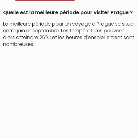
Pott
Lon
Quelle est la meilleure période pour visiter Prague ?
san
La meilleure période pour un voyage à Prague se situe
tran
entre juin et septembre. Les températures peuvent
The
alors atteindre 26°C et les heures d'ensoleillement sont
mak
nombreuses.
of
Harr
Pott
Lon
ave
tran
Ga
of
Thro
Stud
Tour
Tout
les
expo