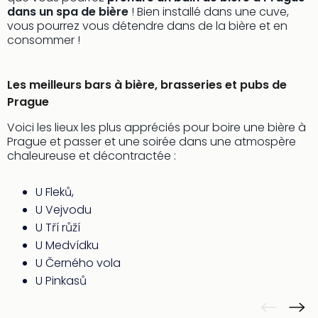
Voir
dans un spa de bière
! Bien installé dans une cuve,
tout
vous pourrez vous détendre dans de la bière et en
les
consommer !
offr
Eur
Well
Les meilleurs bars à bière, brasseries et pubs de
Reso
Prague
Rims
Ter
Voici les lieux les plus appréciés pour boire une bière à
Sple
Prague et passer et une soirée dans une atmospère
chaleureuse et décontractée :
Bay
Luxu
SPA
U Fleků,
Reso
U Vejvodu
Hote
U Tří růží
HUP
U Medvídku
Hote
U Černého vola
Voir
U Pinkasů
tout
les
offr