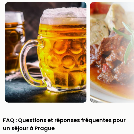
Croa
Crv
Luka
Hote
IN
Biog
The
The
&
Bad
Sins
The
Über
+
Hôte
Rosm
à
Lud
FAQ : Questions et réponses fréquentes pour
The
un séjour à Prague
de