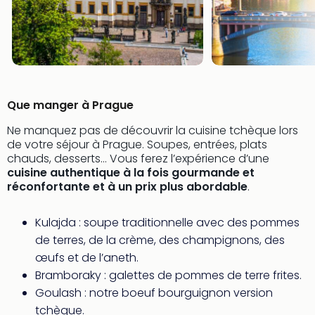
SCH
PAN
Pal
Sch
Bats
Pala
Hote
Que manger à Prague
Sch
Son
Ne manquez pas de découvrir la cuisine tchèque lors
DEK
de votre séjour à Prague. Soupes, entrées, plats
Cong
chauds, desserts… Vous ferez l’expérience d’une
War
cuisine authentique à la fois gourmande et
réconfortante et à un prix plus abordable
.
The
de
Cara
Kulajda : soupe traditionnelle avec des pommes
Bad
de terres, de la crème, des champignons, des
Sch
œufs et de l’aneth.
Séjo
Bramboraky : galettes de pommes de terre frites.
bien
Goulash : notre boeuf bourguignon version
être
tchèque.
Par