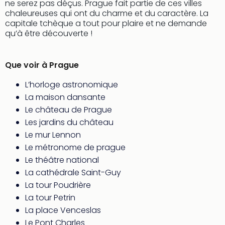
ne serez pas déçus. Prague fait partie de ces villes
en
chaleureuses qui ont du charme et du caractère. La
Eur
capitale tchèque a tout pour plaire et ne demande
Parc
qu’à être découverte !
Eftel
Esc
cita
Que voir à Prague
Par
L’horloge astronomique
dest
La maison dansante
Eur
Paris
Le château de Prague
Lond
Les jardins du château
Pra
Le mur Lennon
Ams
Le métronome de prague
Cop
Le théâtre national
Brux
La cathédrale Saint-Guy
Vien
La tour Poudrière
Bud
Rom
La tour Petrin
Tout
La place Venceslas
les
Le Pont Charles