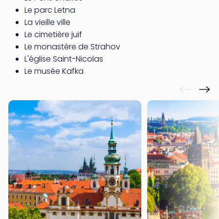
offr
Le parc Letna
All
La vieille ville
Berli
Le cimetière juif
Col
Le monastère de Strahov
Mun
Tout
L'église Saint-Nicolas
les
Le musée Kafka
offr
Forê
Noir
Nour
Hote
Käp
Natu
Adle
Well
Roth
Hote
Schl
Rein