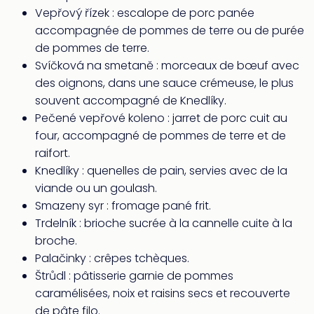
dest
Vepřový řízek : escalope de porc panée
All
accompagnée de pommes de terre ou de purée
Victo
de pommes de terre.
Resi
Svíčková na smetaně : morceaux de bœuf avec
Hote
des oignons, dans une sauce crémeuse, le plus
Teis
souvent accompagné de Knedlíky.
Maur
Pečené vepřové koleno : jarret de porc cuit au
Hote
&
four, accompagné de pommes de terre et de
The
raifort.
Mari
Knedlíky : quenelles de pain, servies avec de la
am
viande ou un goulash.
Mee
Smazeny syr : fromage pané frit.
Cent
Trdelník : brioche sucrée à la cannelle cuite à la
Mar
broche.
–
Hid
Palačinky : crêpes tchèques.
&
Štrůdl : pâtisserie garnie de pommes
Spa
caramélisées, noix et raisins secs et recouverte
Pal
de pâte filo.