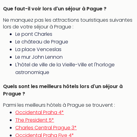
3
Que faut-il voir lors d'un séjour à Pague ?
Hote
&
Ne manquez pas les attractions touristiques suivantes
App
lors de votre séjour à Prague :
ave
Le pont Charles
the
Le château de Prague
Südp
La place Venceslas
Expo
Le mur John Lennon
TV
L'hôtel de ville de la Vieille-Ville et l'horloge
Par
astronomique
caté
Visit
Quels sont les meilleurs hôtels lors d'un séjour à
des
stud
Prague ?
de
Parmi les meilleurs hôtels à Prague se trouvent :
tou
Occidental Praha 4*
The
The President 5*
mak
of
Charles Central Prague 3*
Harr
Occidental Praha Five 4*