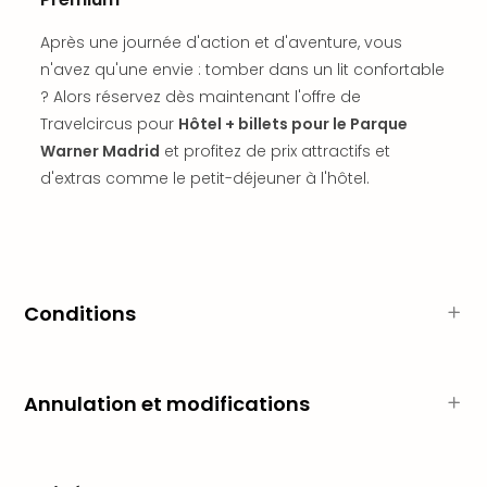
Voir
tout
Après une journée d'action et d'aventure, vous
les
n'avez qu'une envie : tomber dans un lit confortable
offr
Eur
? Alors réservez dès maintenant l'offre de
Well
Travelcircus pour
Hôtel + billets pour le Parque
Reso
Warner Madrid
et profitez de prix attractifs et
Rims
d'extras comme le petit-déjeuner à l'hôtel.
Ter
Sple
Bay
Luxu
SPA
Reso
Conditions
Hote
HUP
Hote
Annulation et modifications
Voir
tout
les
offr