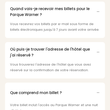
3
Quand vais-je recevoir mes billets pour le
Hote
Parque Warner ?
&
App
Vous recevrez vos billets par e-mail sous forme de
ave
billets électroniques jusqu'à 7 jours avant votre arrivée.
the
Südp
Expo
TV
Où puis-je trouver l'adresse de l'hôtel que
Par
j'ai réservé ?
caté
Visit
Vous trouverez l'adresse de l'hôtel que vous avez
des
réservé sur la confirmation de votre réservation.
stud
de
tou
The
Que comprend mon billet ?
mak
of
Votre billet inclut l'accès au Parque Warner et une nuit
Harr