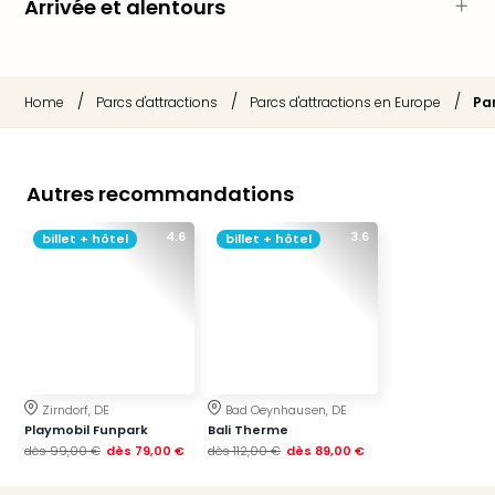
Arrivée et alentours
Croa
Crv
Luka
Hote
/
/
/
Home
Parcs d'attractions
Parcs d'attractions en Europe
Pa
IN
Biog
The
The
Autres recommandations
&
Bad
4.6
3.6
billet + hôtel
billet + hôtel
Sins
The
Über
+
Hôte
Rosm
à
Zirndorf, DE
Bad Oeynhausen, DE
Lud
Playmobil Funpark
Bali Therme
The
dès
99,00 €
dès
79,00 €
dès
112,00 €
dès
89,00 €
de