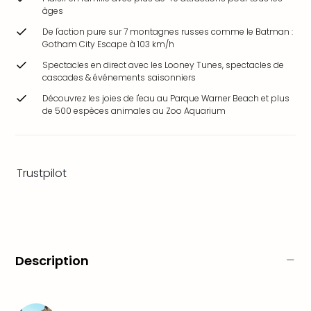
&
âges
Bad
De l'action pure sur 7 montagnes russes comme le Batman :
Sins
Gotham City Escape à 103 km/h
Bad
Spectacles en direct avec les Looney Tunes, spectacles de
Sch
cascades & événements saisonniers
The
Découvrez les joies de l'eau au Parque Warner Beach et plus
Cara
de 500 espèces animales au Zoo Aquarium
The
Eusk
Tout
les
Trustpilot
offr
Par
dest
Parc
d'at
en
Description
Fran
Puy
du