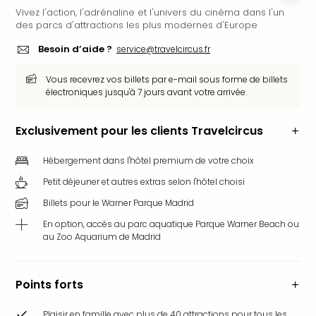
Vivez l'action, l'adrénaline et l'univers du cinéma dans l'un
Ger
des parcs d'attractions les plus modernes d'Europe
Play
Funk
Besoin d’aide ?
service@travelcircus.fr
Bob
Plop
Vous recevrez vos billets par e-mail sous forme de billets
Deu
électroniques jusqu'à 7 jours avant votre arrivée.
Trips
Leg
Exclusivement pour les clients Travelcircus
Deu
Par
Hébergement dans l'hôtel premium de votre choix
War
Petit déjeuner et autres extras selon l'hôtel choisi
Tout
les
Billets pour le Warner Parque Madrid
offr
En option, accès au parc aquatique Parque Warner Beach ou
Parc
au Zoo Aquarium de Madrid
aqu
Rula
Trop
Points forts
Isla
The
Plaisir en famille avec plus de 40 attractions pour tous les