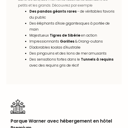
Sch
petits et les grands. Découvrez par exemple
Inte
Des pandas géants rares
- de véritables favoris
–
du public
Hote
Des éléphants d'Asie gigantesques à portée de
&
main
Apa
Majestueux
Tigres de Sibérie
en action
Glüc
Impressionnants
Gorilles
& Orang-outans
The
D'adorables koalas d'Australie
&
Des pingouins et des lions de mer amusants
Bad
Des sensations fortes dans le
Tunnels à requins
Sins
avec des requins gris de récif
Boll
–
Spa
im
Park
Bad
Sch
Bali
Parque Warner avec hébergement en hôtel
The
Premium