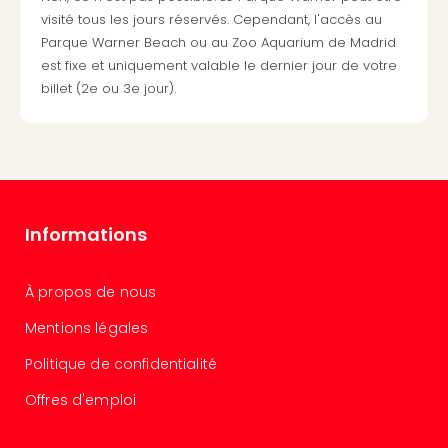
Cirq
visité tous les jours réservés. Cependant, l'accès au
du
Parque Warner Beach ou au Zoo Aquarium de Madrid
Solei
est fixe et uniquement valable le dernier jour de votre
ALIZÉ
billet (2e ou 3e jour).
STAR
EXPR
Tout
les
offr
🎁
Informations
Cart
cad
Cart
À propos de nous
cad
Cart
Mentions légales
cad
Politique de confidentialité
Cart
cad
Offres d'emploi
Eur
Park