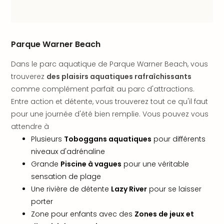
SCH
PAN
Pal
Sch
Parque Warner Beach
Bats
Pala
Dans le parc aquatique de Parque Warner Beach, vous
Hote
trouverez
des plaisirs aquatiques rafraîchissants
Sch
Son
comme complément parfait au parc d'attractions.
DEK
Entre action et détente, vous trouverez tout ce qu'il faut
Cong
pour une journée d'été bien remplie. Vous pouvez vous
War
attendre à
The
Plusieurs
Toboggans aquatiques
pour différents
de
niveaux d'adrénaline
Cara
Grande
Piscine à vagues
pour une véritable
Bad
sensation de plage
Sch
Séjo
Une rivière de détente
Lazy River
pour se laisser
bien
porter
être
Zone pour enfants avec des
Zones de jeux et
Par