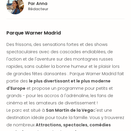
Fou
Par
Anna
Parc
Rédacteur
Astér
Parc
d'at
Parque Warner Madrid
en
All
Des frissons, des sensations fortes et des shows
Eur
spectaculaires avec des cascades endiablées, de
Park
Rula
l'action et de l'aventure sur des montagnes russes
Phan
rapides, sans oublier la bonne humeur et le plaisir lors
Play
de grandes fêtes dansantes : Parque Warner Madrid fait
Funp
partie des
le plus divertissant et le plus moderne
Trop
d'Europe
et propose un programme pour petits et
Isla
grands - pour les accros à l'adrénaline, les fans de
Movi
cinéma et les amateurs de divertissement !
Park
Le parc est situé à
San Martín de la Vega
c'est une
Ger
Trips
destination idéale pour toute la famille. Vous y trouverez
Parc
de nombreux
Attractions, spectacles, comédies
d'at