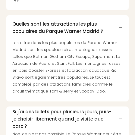
Cult
&
Spor
Par
Quelles sont les attractions les plus
caté
populaires du Parque Warner Madrid ?
Évé
cult
Les attractions les plus populaires du Parque Warner
Forfa
Madrid sont les spectaculaires montagnes russes
Expé
telles que Batman Gotham City Escape, Superman : La
Stut
Atracción de Acero et Stunt Fall. Les montagnes russes
Mus
en bois Coaster Express et l'attraction aquatique Río
BM
Bravo sont également très populaires. Le tout est
Mun
complété par des attractions familiales comme le
Mus
circuit thématique Tom & Jerry et Scooby-Doo.
du
Louv
Nau
Si j'ai des billets pour plusieurs jours, puis-
Tec
je choisir librement quand je visite quel
Sins
parc ?
Tec
Spey
Non, ce n'est pas possible. Le Parque Warner peut être