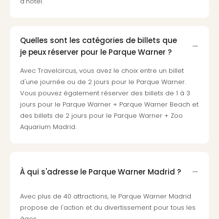
d'hôtel.
Pott
Lon
san
tran
Quelles sont les catégories de billets que
The
je peux réserver pour le Parque Warner ?
mak
of
Avec Travelcircus, vous avez le choix entre un billet
Harr
d'une journée ou de 2 jours pour le Parque Warner.
Pott
Vous pouvez également réserver des billets de 1 à 3
Lon
jours pour le Parque Warner + Parque Warner Beach et
ave
des billets de 2 jours pour le Parque Warner + Zoo
tran
Aquarium Madrid.
Ga
of
Thro
Stud
À qui s'adresse le Parque Warner Madrid ?
Tour
Tout
Avec plus de 40 attractions, le Parque Warner Madrid
les
propose de l'action et du divertissement pour tous les
expo
âges.