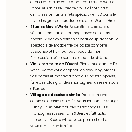
attendent lors de votre promenade sur le Walk of
offr
Fame. Au Chinese Theatre, vous découvrirez
All
d'impressionnants effets spéciaux en 3D dans le
Berli
style des grandes productions de la Warner Bros.
Col
Studios Movie World
: Vous êtes au cœur d'un
Mun
véritable plateau de tournage avec des effets
Tout
spéciaux, des explosions et beaucoup d'action. Le
les
spectacle de l'Académie de police combine
offr
suspense et humour pour vous donner
Forê
l'impression d'être sur un plateau de cinéma.
Noir
Vieux territoire de l'Ouest
: Bienvenue dans le Far
Nour
West ! Mettez votre chapeau de cow-boy, prenez
Hote
vos bottes et montez à bord du Coaster Express,
Käp
l'une des plus grandes montagnes russes en bois
Natu
d'Europe.
Adle
Village de dessins animés
: Dans ce monde
Well
coloré de dessins animés, vous rencontrerez Bugs
Roth
Bunny, Titi et bien d'autres personnages. Les
Hote
montagnes russes Tom & Jerry et l'attraction
Schl
interactive Scooby-Doo vous permettront de
Rein
vous amuser en famille.