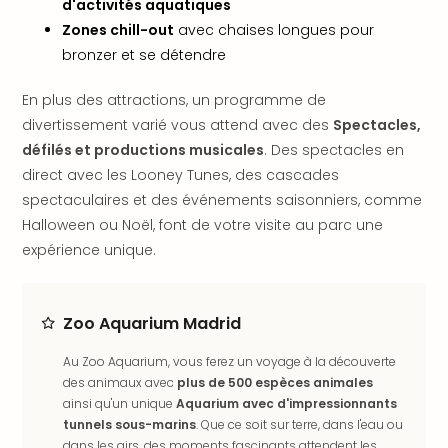
d'activités aquatiques
dest
Zones chill-out
avec chaises longues pour
All
bronzer et se détendre
Victo
Resi
En plus des attractions, un programme de
Hote
divertissement varié vous attend avec des
Spectacles,
Teis
Maur
défilés et productions musicales
. Des spectacles en
Hote
direct avec les Looney Tunes, des cascades
&
spectaculaires et des événements saisonniers, comme
The
Halloween ou Noël, font de votre visite au parc une
Mari
expérience unique.
am
Mee
Cent
Zoo Aquarium Madrid
Mar
–
Au Zoo Aquarium, vous ferez un voyage à la découverte
Hid
des animaux avec
plus de 500 espèces animales
&
ainsi qu'un unique
Aquarium avec d'impressionnants
Spa
tunnels sous-marins
. Que ce soit sur terre, dans l'eau ou
Pal
dans les airs, des moments fascinants attendent les