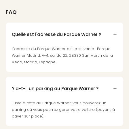
Cara
The
FAQ
de
Lind
Bad
Sch
Quelle est l'adresse du Parque Warner ?
Bios
Graf
L'adresse du Parque Warner est la suivante : Parque
Eber
Warner Madrid, A-4, salida 22, 28330 San Martín de la
Trop
Vega, Madrid, Espagne.
Isla
Bats
Pala
Sch
Y a-t-il un parking au Parque Warner ?
Mar
–
Hid
Juste à côté du Parque Warner, vous trouverez un
&
parking où vous pourrez garer votre voiture (payant, à
Spa
payer sur place).
Amel
No.