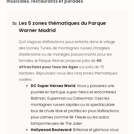
musicales, restaurants et parades
.
en
Eur
Parc
Les 5 zones thématiques du Parque
Eftel
Warner Madrid
Esc
cita
Qu'il s'agisse d'attractions pour enfants dans le village
Par
des Looney Tunes, de montagnes russes chargées
dest
d'adrénaline ou de manèges passionnants pour les
Eur
familles, le Parque Warner propose près de
40
Paris
attractions pour tous les âges
sur près de 70
Lond
hectares. Réjouissez-vous des cinq zones thématiques
Pra
variées :
Ams
DC Super Heroes World
: Vous y passerez une
Cop
journée en tant que super-héros et rencontrerez
Brux
Batman, Superman ou Catwoman. Osez les
Vien
montagnes russes rapides ou la spectaculaire
Bud
tour de chute libre et profitez en plus d'attractions
Rom
plus calmes comme Mr. Freeze ou les autos
Tout
tamponneuses de The Joker.
Hollywood Boulevard
: Brillance et glamour vous
les