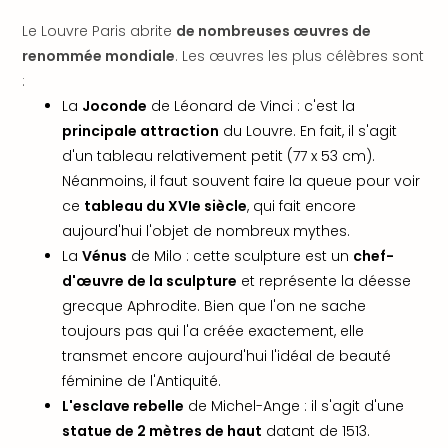
dest
Le Louvre Paris abrite
de nombreuses œuvres de
All
renommée mondiale
. Les œuvres les plus célèbres sont
Victo
:
Resi
Hote
La
Joconde
de Léonard de Vinci : c'est la
Teis
principale attraction
du Louvre. En fait, il s'agit
Maur
d'un tableau relativement petit (77 x 53 cm).
Hote
Néanmoins, il faut souvent faire la queue pour voir
&
ce
tableau du XVIe siècle
, qui fait encore
The
aujourd'hui l'objet de nombreux mythes.
Mari
La
Vénus
de Milo : cette sculpture est un
chef-
am
Mee
d'œuvre de la sculpture
et représente la déesse
Cent
grecque Aphrodite. Bien que l'on ne sache
Mar
toujours pas qui l'a créée exactement, elle
–
transmet encore aujourd'hui l'idéal de beauté
Hid
féminine de l'Antiquité.
&
L'esclave rebelle
de Michel-Ange : il s'agit d'une
Spa
statue de 2 mètres de haut
datant de 1513.
Pal