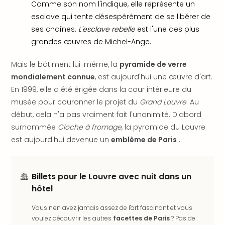
Sch
Comme son nom l'indique, elle représente un
Inte
esclave qui tente désespérément de se libérer de
–
ses chaînes.
L'esclave rebelle
est l'une des plus
Hote
grandes œuvres de Michel-Ange.
&
Apa
Mais le bâtiment lui-même, la
pyramide de verre
Glüc
mondialement connue
, est aujourd'hui une œuvre d'art.
The
En 1999, elle a été érigée dans la cour intérieure du
&
musée pour couronner le projet du
Grand Louvre
. Au
Bad
Sins
début, cela n'a pas vraiment fait l'unanimité. D'abord
Boll
surnommée
Cloche à fromage
, la pyramide du Louvre
–
est aujourd'hui devenue un
emblème de Paris
.
Spa
im
Park
Billets pour le Louvre avec nuit dans un
Bad
hôtel
Sch
Bali
Vous n'en avez jamais assez de l'art fascinant et vous
The
voulez découvrir les autres
facettes de Paris
? Pas de