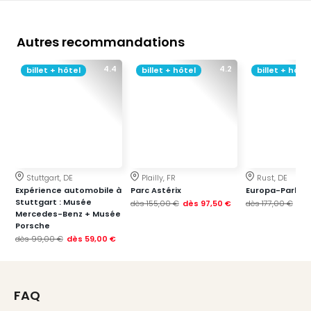
Croa
Crv
Luka
Autres recommandations
Hote
4.4
4.2
IN
billet + hôtel
billet + hôtel
billet + hôtel
Biog
The
The
&
Bad
Sins
The
Stuttgart, DE
Plailly, FR
Rust, DE
Expérience automobile à
Parc Astérix
Europa-Park
Über
Stuttgart : Musée
dès
155,00 €
dès
97,50 €
dès
177,00 €
dè
+
Mercedes-Benz + Musée
Hôte
Porsche
Rosm
dès
99,00 €
dès
59,00 €
à
Lud
The
FAQ
de