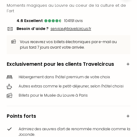
Moments magiques au Louvre au coeur de la culture et de
Ger
l'art
Play
Funk
4.6
excellent
104191
avis
Bob
Besoin d’aide ?
service@travelcircus.fr
Plop
Deu
Vous recevrez vos billets électroniques par e-mail au
Trips
plus tard 7 jours avant votre arrivée.
Leg
Deu
Exclusivement pour les clients Travelcircus
Par
War
Hébergement dans l'hôtel premium de votre choix
Tout
Autres extras comme le petit-déjeuner, selon l'hôtel choisi
les
offr
Billets pour le Musée du Louvre à Paris
Parc
aqu
Rula
Points forts
Trop
Isla
Admirez des œuvres d'art de renommée mondiale comme la
The
Joconde.