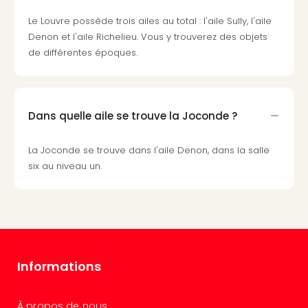
Pott
Le Louvre possède trois ailes au total : l'aile Sully, l'aile
Lon
Denon et l'aile Richelieu. Vous y trouverez des objets
san
de différentes époques.
tran
The
mak
of
Harr
Dans quelle aile se trouve la Joconde ?
Pott
Lon
La Joconde se trouve dans l'aile Denon, dans la salle
ave
six au niveau un.
tran
Ga
of
Thro
Stud
Tour
Informations
Tout
les
expo
À propos de nous