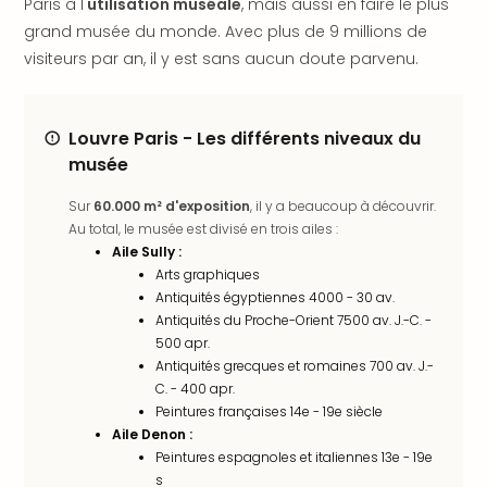
Paris à l'
utilisation muséale
, mais aussi en faire le plus
offr
grand musée du monde. Avec plus de 9 millions de
All
Berli
visiteurs par an, il y est sans aucun doute parvenu.
Col
Mun
Tout
Louvre Paris - Les différents niveaux du
les
musée
offr
Forê
Sur
60.000 m² d'exposition
, il y a beaucoup à découvrir.
Noir
Au total, le musée est divisé en trois ailes :
Nour
Aile Sully :
Hote
Arts graphiques
Käp
Antiquités égyptiennes 4000 - 30 av.
Natu
Antiquités du Proche-Orient 7500 av. J.-C. -
500 apr.
Adle
Antiquités grecques et romaines 700 av. J.-
Well
C. - 400 apr.
Roth
Peintures françaises 14e - 19e siècle
Hote
Aile Denon :
Schl
Peintures espagnoles et italiennes 13e - 19e
Rein
s