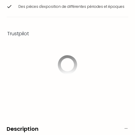
&
Des pièces d'exposition de différentes périodes et époques
Bad
Sins
Bad
Sch
Trustpilot
The
Cara
The
Eusk
Tout
les
offr
Par
dest
Parc
d'at
en
Fran
Puy
Description
du