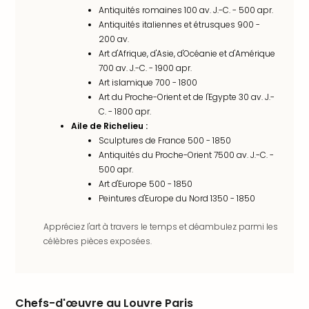
SCH
Antiquités romaines 100 av. J.-C. - 500 apr.
PAN
Antiquités italiennes et étrusques 900 -
Pal
200 av.
Sch
Art d'Afrique, d'Asie, d'Océanie et d'Amérique
Bats
700 av. J.-C. - 1900 apr.
Pala
Art islamique 700 - 1800
Hote
Art du Proche-Orient et de l'Egypte 30 av. J.-
Sch
C. - 1800 apr.
Son
Aile de Richelieu :
DEK
Sculptures de France 500 - 1850
Cong
Antiquités du Proche-Orient 7500 av. J.-C. -
War
500 apr.
The
Art d'Europe 500 - 1850
de
Peintures d'Europe du Nord 1350 - 1850
Cara
Appréciez l'art à travers le temps et déambulez parmi les
Bad
célèbres pièces exposées.
Sch
Séjo
bien
être
Chefs-d'œuvre au Louvre Paris
Par