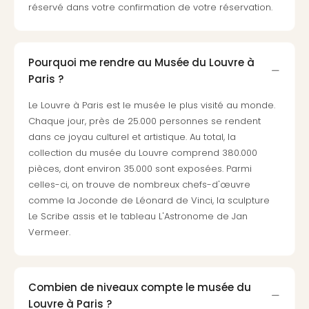
réservé dans votre confirmation de votre réservation.
3
Hote
&
App
Pourquoi me rendre au Musée du Louvre à
ave
Paris ?
the
Südp
Le Louvre à Paris est le musée le plus visité au monde.
Expo
Chaque jour, près de 25.000 personnes se rendent
TV
dans ce joyau culturel et artistique. Au total, la
Par
collection du musée du Louvre comprend 380.000
caté
pièces, dont environ 35.000 sont exposées. Parmi
Visit
celles-ci, on trouve de nombreux chefs-d'œuvre
des
comme la Joconde de Léonard de Vinci, la sculpture
stud
Le Scribe assis et le tableau L'Astronome de Jan
de
Vermeer.
tou
The
mak
of
Combien de niveaux compte le musée du
Harr
Louvre à Paris ?