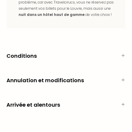
Voir
problème, car avec Travelcirucs, vous ne réservez pas
tout
seulement vos billets pour le Louvre, mais aussi une
les
nuit dans un hôtel haut de gamme
de votre choix !
offr
Eur
Well
Reso
Rims
Ter
Conditions
Sple
Bay
Luxu
SPA
Annulation et modifications
Reso
Hote
HUP
Hote
Arrivée et alentours
Voir
tout
les
offr