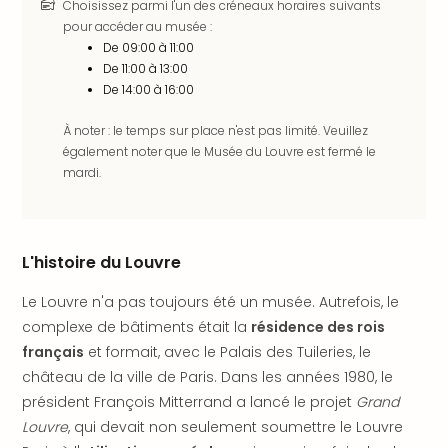
Choisissez parmi l'un des créneaux horaires suivants
en
pour accéder au musée :
Eur
De 09:00 à 11:00
Parc
De 11:00 à 13:00
Eftel
De 14:00 à 16:00
Esc
cita
À noter : le temps sur place n'est pas limité. Veuillez
Par
également noter que le Musée du Louvre est fermé le
dest
mardi.
Eur
Paris
Lond
Pra
L'histoire du Louvre
Ams
Le Louvre n'a pas toujours été un musée. Autrefois, le
Cop
Brux
complexe de bâtiments était la
résidence des rois
Vien
français
et formait, avec le Palais des Tuileries, le
Bud
château de la ville de Paris. Dans les années 1980, le
Rom
président François Mitterrand a lancé le projet
Grand
Tout
Louvre
, qui devait non seulement soumettre le Louvre
les