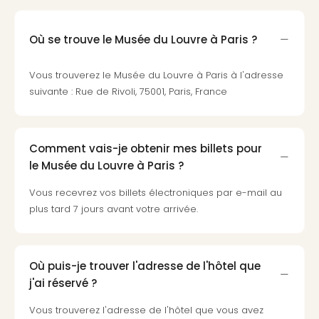
Cara
The
de
Où se trouve le Musée du Louvre à Paris ?
Lind
Bad
Vous trouverez le Musée du Louvre à Paris à l'adresse
Sch
suivante : Rue de Rivoli, 75001, Paris, France
Bios
Graf
Eber
Trop
Comment vais-je obtenir mes billets pour
Isla
le Musée du Louvre à Paris ?
Bats
Pala
Vous recevrez vos billets électroniques par e-mail au
Sch
plus tard 7 jours avant votre arrivée.
Mar
–
Hid
Où puis-je trouver l'adresse de l'hôtel que
&
j'ai réservé ?
Spa
Amel
Vous trouverez l'adresse de l'hôtel que vous avez
No.