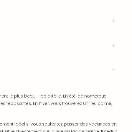
nt le plus beau - lac d'Italie. En été, de nombreux
 reposantes. En hiver, vous trouverez un lieu calme,
ssement idéal si vous souhaitez passer des vacances en
st situé directement sur la rive du lac de Garde. Il séduit