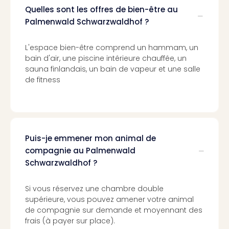
Pott
Quelles sont les offres de bien-être au
Lon
Palmenwald Schwarzwaldhof ?
san
tran
L'espace bien-être comprend un hammam, un
The
bain d'air, une piscine intérieure chauffée, un
mak
sauna finlandais, un bain de vapeur et une salle
of
de fitness
Harr
Pott
Lon
ave
tran
Puis-je emmener mon animal de
Ga
compagnie au Palmenwald
of
Schwarzwaldhof ?
Thro
Stud
Tour
Si vous réservez une chambre double
Tout
supérieure, vous pouvez amener votre animal
les
de compagnie sur demande et moyennant des
expo
frais (à payer sur place).