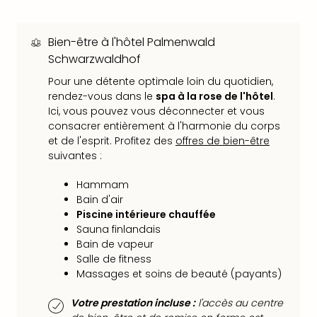
Sch
Inte
–
Bien-être à l'hôtel Palmenwald
Hote
Schwarzwaldhof
&
Pour une détente optimale loin du quotidien,
Apa
rendez-vous dans le
spa à la rose de l'hôtel
.
Glüc
Ici, vous pouvez vous déconnecter et vous
The
consacrer entièrement à l'harmonie du corps
&
et de l'esprit. Profitez des
offres de bien-être
Bad
suivantes :
Sins
Boll
Hammam
–
Bain d'air
Spa
Piscine intérieure chauffée
im
Sauna finlandais
Park
Bain de vapeur
Bad
Salle de fitness
Sch
Massages et soins de beauté (payants)
Bali
The
Votre prestation incluse :
l'accès au centre