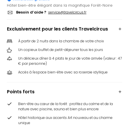
Ger
Hôtel bien-être élégant dans la magnifique Forêt-Noire
Play
Besoin d’aide ?
service@travelcircus.fr
Funk
Bob
Exclusivement pour les clients Travelcircus
Plop
Deu
À partir de 2 nuits dans la chambre de votre choix
Trips
Leg
Un copieux buffet de petit-déjeuner tous les jours
Deu
Un délicieux dîner à 4 plats le jour de votre arrivée (valeur : 47
Par
€ par personne)
War
Accès à l'espace bien-être avec sa roseraie idyllique
Tout
les
offr
Points forts
Parc
aqu
Bien-être au cœur de la forêt : profitez du calme et de la
Rula
nature avec piscine, sauna et bien plus encore
Trop
Hôtel historique aux accents Art nouveau et au charme
Isla
unique
The