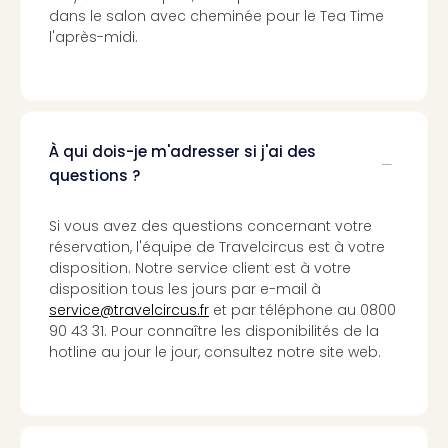
dans le salon avec cheminée pour le Tea Time
3
l'après-midi.
Hote
&
App
ave
the
Südp
À qui dois-je m'adresser si j'ai des
Expo
questions ?
TV
Par
Si vous avez des questions concernant votre
caté
réservation, l'équipe de Travelcircus est à votre
Visit
disposition. Notre service client est à votre
des
disposition tous les jours par e-mail à
stud
service@travelcircus.fr
et par téléphone au 0800
de
90 43 31. Pour connaître les disponibilités de la
tou
hotline au jour le jour, consultez notre site web.
The
mak
of
Harr