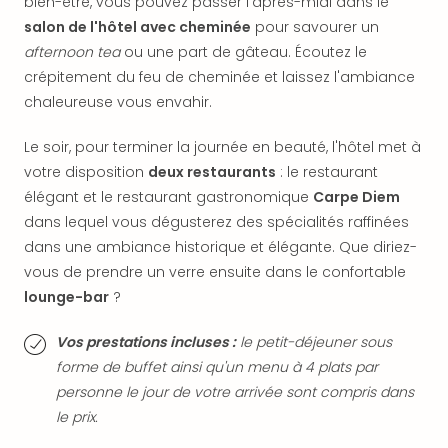
bien-être, vous pouvez passer l'après-midi dans le
dest
salon de l'hôtel avec cheminée
pour savourer un
All
afternoon tea
ou une part de gâteau. Écoutez le
Victo
crépitement du feu de cheminée et laissez l'ambiance
Resi
chaleureuse vous envahir.
Hote
Teis
Maur
Le soir, pour terminer la journée en beauté, l'hôtel met à
Hote
votre disposition
deux restaurants
: le restaurant
&
élégant et le restaurant gastronomique
Carpe Diem
The
dans lequel vous dégusterez des spécialités raffinées
Mari
dans une ambiance historique et élégante. Que diriez-
am
vous de prendre un verre ensuite dans le confortable
Mee
lounge-bar
?
Cent
Mar
Vos prestations incluses :
le petit-déjeuner sous
–
Hid
forme de buffet ainsi qu'un menu à 4 plats par
&
personne le jour de votre arrivée sont compris dans
Spa
le prix.
Pal