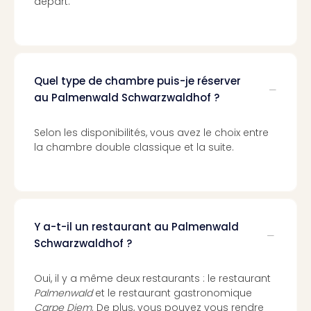
départ.
Cara
The
de
Lind
Bad
Sch
Quel type de chambre puis-je réserver
Bios
au Palmenwald Schwarzwaldhof ?
Graf
Eber
Selon les disponibilités, vous avez le choix entre
Trop
la chambre double classique et la suite.
Isla
Bats
Pala
Sch
Mar
Y a-t-il un restaurant au Palmenwald
–
Schwarzwaldhof ?
Hid
&
Spa
Oui, il y a même deux restaurants : le restaurant
Palmenwald
et le restaurant gastronomique
Amel
Carpe Diem
. De plus, vous pouvez vous rendre
No.