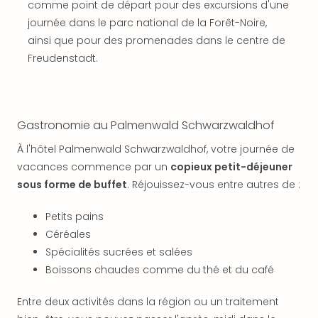
SCH
comme point de départ pour des excursions d'une
PAN
journée dans le parc national de la Forêt-Noire,
Pal
ainsi que pour des promenades dans le centre de
Sch
Freudenstadt.
Bats
Pala
Hote
Sch
Gastronomie au Palmenwald Schwarzwaldhof
Son
DEK
À l'hôtel Palmenwald Schwarzwaldhof, votre journée de
Cong
vacances commence par un
copieux petit-déjeuner
War
sous forme de buffet
. Réjouissez-vous entre autres de :
The
de
Petits pains
Cara
Céréales
Bad
Sch
Spécialités sucrées et salées
Séjo
Boissons chaudes comme du thé et du café
bien
être
Entre deux activités dans la région ou un traitement
Par