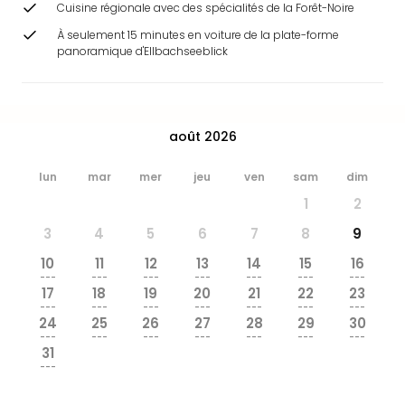
Cuisine régionale avec des spécialités de la Forêt-Noire
&
Bad
À seulement 15 minutes en voiture de la plate-forme
Sins
panoramique d'Ellbachseeblick
Bad
Sch
The
Cara
août 2026
The
Eusk
lun
mar
mer
jeu
ven
sam
dim
Tout
1
2
les
offr
3
4
5
6
7
8
9
Par
10
11
12
13
14
15
16
dest
---
---
---
---
---
---
---
Parc
17
18
19
20
21
22
23
d'at
---
---
---
---
---
---
---
24
25
26
27
28
29
30
en
---
---
---
---
---
---
---
Fran
31
Puy
---
du