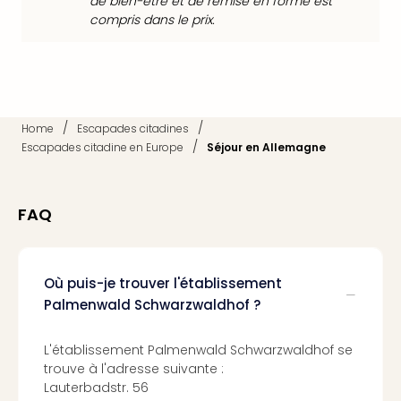
Voir
de bien-être et de remise en forme est
tout
compris dans le prix.
les
offr
Eur
Well
Reso
/
/
Home
Escapades citadines
Rims
/
Escapades citadine en Europe
Séjour en Allemagne
Ter
Sple
Bay
FAQ
Luxu
SPA
Reso
Hote
Où puis-je trouver l'établissement
HUP
Palmenwald Schwarzwaldhof ?
Hote
Voir
L'établissement Palmenwald Schwarzwaldhof se
tout
trouve à l'adresse suivante :
les
Lauterbadstr. 56
offr