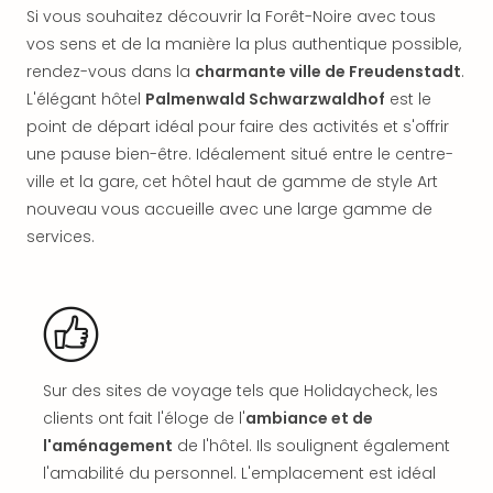
offr
Si vous souhaitez découvrir la Forêt-Noire avec tous
All
vos sens et de la manière la plus authentique possible,
Berli
rendez-vous dans la
charmante ville de Freudenstadt
.
Col
L'élégant hôtel
Palmenwald Schwarzwaldhof
est le
Mun
point de départ idéal pour faire des activités et s'offrir
Tout
une pause bien-être. Idéalement situé entre le centre-
les
offr
ville et la gare, cet hôtel haut de gamme de style Art
Forê
nouveau vous accueille avec une large gamme de
Noir
services.
Nour
Hote
Käp
Natu
Adle
Well
Sur des sites de voyage tels que Holidaycheck, les
Roth
clients ont fait l'éloge de l'
ambiance et de
Hote
Schl
l'aménagement
de l'hôtel. Ils soulignent également
Rein
l'amabilité du personnel. L'emplacement est idéal