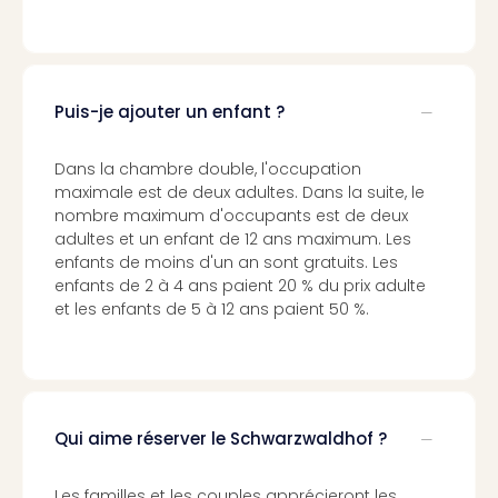
Cult
&
Spor
Par
caté
Puis-je ajouter un enfant ?
Évé
cult
Dans la chambre double, l'occupation
Forfa
maximale est de deux adultes. Dans la suite, le
Expé
nombre maximum d'occupants est de deux
Stut
adultes et un enfant de 12 ans maximum. Les
Mus
enfants de moins d'un an sont gratuits. Les
BM
enfants de 2 à 4 ans paient 20 % du prix adulte
Mun
et les enfants de 5 à 12 ans paient 50 %.
Mus
du
Louv
Nau
Tec
Qui aime réserver le Schwarzwaldhof ?
Sins
Tec
Spey
Les familles et les couples apprécieront les