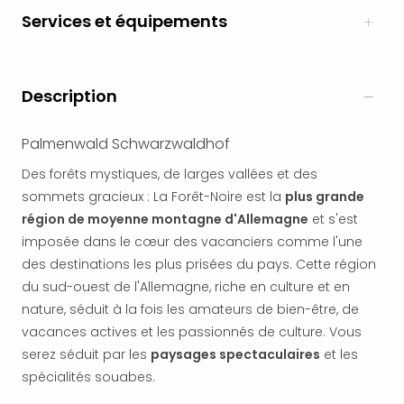
en
Services et équipements
Eur
Parc
Eftel
Description
Esc
cita
Par
Palmenwald Schwarzwaldhof
dest
Eur
Des forêts mystiques, de larges vallées et des
Paris
sommets gracieux : La Forêt-Noire est la
plus grande
Lond
région de moyenne montagne d'Allemagne
et s'est
Pra
imposée dans le cœur des vacanciers comme l'une
Ams
des destinations les plus prisées du pays. Cette région
Cop
du sud-ouest de l'Allemagne, riche en culture et en
Brux
nature, séduit à la fois les amateurs de bien-être, de
Vien
vacances actives et les passionnés de culture. Vous
Bud
Rom
serez séduit par les
paysages spectaculaires
et les
Tout
spécialités souabes.
les