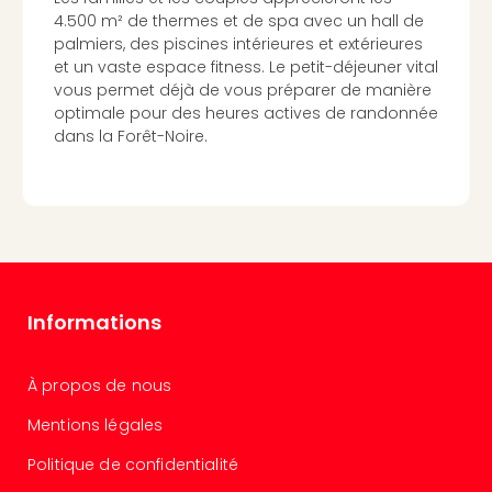
Cirq
4.500 m² de thermes et de spa avec un hall de
du
palmiers, des piscines intérieures et extérieures
Solei
et un vaste espace fitness. Le petit-déjeuner vital
vous permet déjà de vous préparer de manière
ALIZÉ
optimale pour des heures actives de randonnée
STAR
dans la Forêt-Noire.
EXPR
Tout
les
offr
🎁
Cart
cad
Cart
Informations
cad
Cart
cad
À propos de nous
Cart
Mentions légales
cad
Eur
Politique de confidentialité
Park