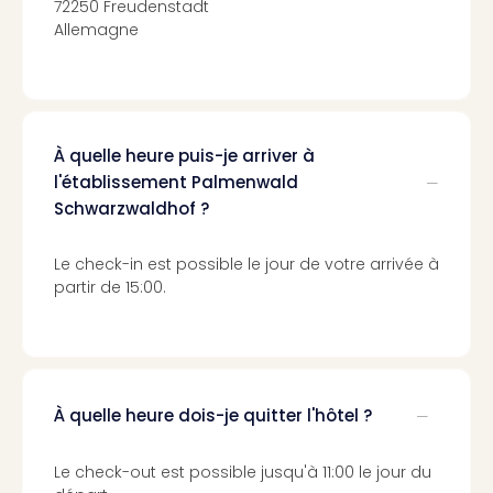
72250 Freudenstadt
Croa
Allemagne
Crv
Luka
Hote
IN
Biog
À quelle heure puis-je arriver à
The
l'établissement Palmenwald
The
&
Schwarzwaldhof ?
Bad
Sins
Le check-in est possible le jour de votre arrivée à
The
partir de 15:00.
Über
+
Hôte
Rosm
à
À quelle heure dois-je quitter l'hôtel ?
Lud
The
Le check-out est possible jusqu'à 11:00 le jour du
de