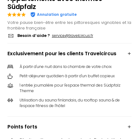
Südpfalz
Ger
Play
Annulation gratuite
Funk
Votre pause bien-être entre les pittoresques vignobles et la
Bob
frontière française
Plop
Besoin d’aide ?
service@travelcircus.fr
Deu
Trips
Exclusivement pour les clients Travelcircus
Leg
Deu
À partir d'une nuit dans la chambre de votre choix
Par
War
Petit-déjeuner quotidien à partir d'un buffet copieux
Tout
1 entrée journalière pour l'espace thermal des Südpfalz
les
Therme
offr
Utilisation du sauna finlandais, du rooftop sauna & de
Parc
l'espace fitness de l'hôtel
aqu
Rula
Trop
Points forts
Isla
The