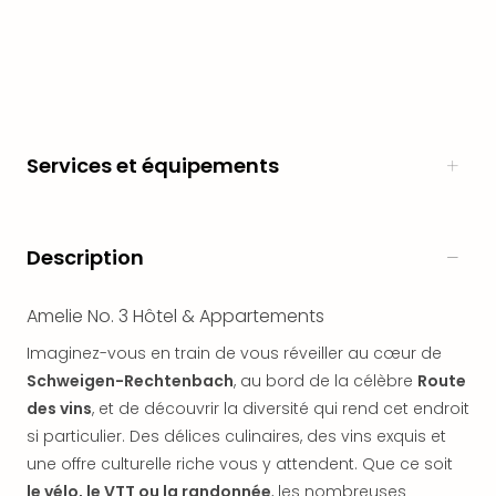
en
Eur
Parc
Eftel
Esc
cita
Services et équipements
Par
dest
Eur
Paris
Description
Lond
Pra
Ams
Amelie No. 3 Hôtel & Appartements
Cop
Imaginez-vous en train de vous réveiller au cœur de
Brux
Schweigen-Rechtenbach
, au bord de la célèbre
Route
Vien
des vins
, et de découvrir la diversité qui rend cet endroit
Bud
Rom
si particulier. Des délices culinaires, des vins exquis et
Tout
une offre culturelle riche vous y attendent. Que ce soit
les
le vélo, le VTT ou la randonnée
, les nombreuses