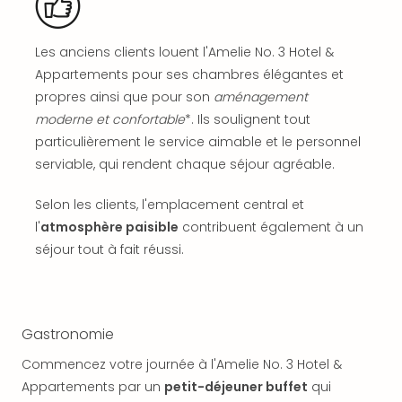
SCH
PAN
Pal
Les anciens clients louent l'Amelie No. 3 Hotel &
Sch
Appartements pour ses chambres élégantes et
Bats
propres ainsi que pour son
aménagement
Pala
moderne et confortable
*. Ils soulignent tout
Hote
Sch
particulièrement le service aimable et le personnel
Son
serviable, qui rendent chaque séjour agréable.
DEK
Cong
Selon les clients, l'emplacement central et
War
l'
atmosphère paisible
contribuent également à un
The
séjour tout à fait réussi.
de
Cara
Bad
Sch
Gastronomie
Séjo
bien
Commencez votre journée à l'Amelie No. 3 Hotel &
être
Appartements par un
petit-déjeuner buffet
qui
Par