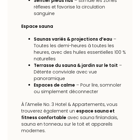
Voir
Sentier pieds nus
– stimule les zones
tout
réflexes et favorise la circulation
sanguine
les
offr
Espace sauna
Eur
Well
Saunas variés & projections d’eau
–
Reso
Toutes les demi-heures à toutes les
Rims
heures, avec des huiles essentielles 100 %
Ter
naturelles
Sple
Terrasse du sauna & jardin sur le toit
–
Bay
Détente conviviale avec vue
Luxu
panoramique
SPA
Espaces de calme
– Pour lire, somnoler
Reso
ou simplement déconnecter
Hote
HUP
À l'Amelie No. 3 Hotel & Appartements, vous
Hote
trouverez également un
espace sauna et
Voir
fitness confortable
avec sauna finlandais,
tout
sauna en tonneau sur le toit et appareils
les
modernes.
offr