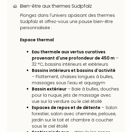
Sch
Bien-être aux thermes Südpfalz
Inte
–
Plongez dans l'univers apaisant des thermes
Südpfalz et offrez-vous une pause bien-être
Hote
personnalisée :
&
Apa
Espace thermal
Glüc
The
Eau thermale aux vertus curatives
&
provenant d'une profondeur de 450 m
–
Bad
32 °C, bassins intérieurs et extérieurs
Sins
Bassins intérieurs et bassins d'activité
Boll
– Flottement, chaises longues à bulles,
–
massages sous l'eau et aquagym
Spa
Bassin extérieur
– Baie à bulles, douches
im
pour la nuque, jets de massage avec
Park
vue sur la verdure ou le ciel étoilé
Bad
Espaces de repos et de détente
– Salon
Sch
forestier, salon avec cheminée, pelouse,
Bali
jardin sur le toit et chambre à coucher
The
sous le ciel étoilé