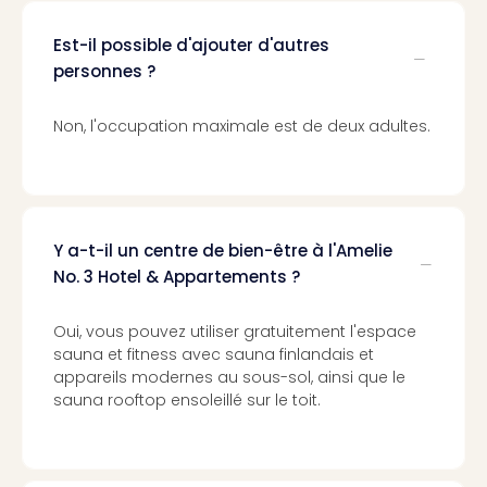
Pott
Lon
Est-il possible d'ajouter d'autres
san
personnes ?
tran
The
Non, l'occupation maximale est de deux adultes.
mak
of
Harr
Pott
Lon
Y a-t-il un centre de bien-être à l'Amelie
ave
tran
No. 3 Hotel & Appartements ?
Ga
of
Oui, vous pouvez utiliser gratuitement l'espace
Thro
sauna et fitness avec sauna finlandais et
Stud
appareils modernes au sous-sol, ainsi que le
Tour
sauna rooftop ensoleillé sur le toit.
Tout
les
expo