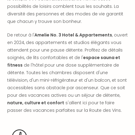
offr
possibilités de loisirs comblent tous les souhaits. La
All
diversité des personnes et des modes de vie garantit
Berli
que chacun y trouve son bonheur.
Col
Mun
De retour à l'
Amelie No. 3 Hotel & Appartements
, ouvert
Tout
en 2024, des appartements et studios élégants vous
les
offr
attendent pour une pause détente. Profitez de détails
Forê
soignés, de lits confortables et de l'
espace sauna et
Noir
fitness
de l'hôtel pour une dose supplémentaire de
Nour
détente. Toutes les chambres disposent d'une
Hote
télévision, d'un mini-réfrigérateur et d'un balcon, et sont
Käp
accessibles sans obstacle par ascenseur. Que ce soit
Natu
pour des vacances actives ou un séjour de détente,
Adle
Well
nature, culture et confort
s'allient ici pour te faire
Roth
passer des vacances parfaites sur la Route des Vins.
Hote
Schl
Rein