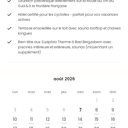
Situation pittoresque directement sur la Route du Vin du
&
Sud & à la frontière française
Bad
Hôtel certifié pour les cyclistes - parfait pour vos vacances
Sins
actives
Bad
Sch
Terrasse ensoleillée sur le toit avec sauna rooftop et chaises
longues
The
Cara
Bien-être aux Südpfalz Therme à Bad Bergzabern avec
The
piscines intérieure et extérieure, saunas (moyennant un
supplément)
Eusk
Tout
les
offr
Par
août 2026
dest
Parc
lun
mar
mer
jeu
ven
sam
dim
d'at
1
2
en
3
4
5
6
7
8
9
Fran
---
---
Puy
10
11
12
13
14
15
16
du
---
---
---
---
---
---
---