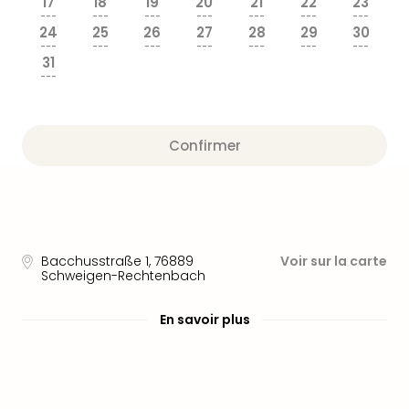
17
18
19
20
21
22
23
Fou
---
---
---
---
---
---
---
Parc
24
25
26
27
28
29
30
Astér
---
---
---
---
---
---
---
31
Parc
---
d'at
en
All
Eur
Confirmer
Park
Rula
Phan
Play
Funp
Bacchusstraße 1
,
76889
Voir sur la carte
Trop
Schweigen-Rechtenbach
Isla
Movi
En savoir plus
Park
Ger
Trips
Parc
d'at