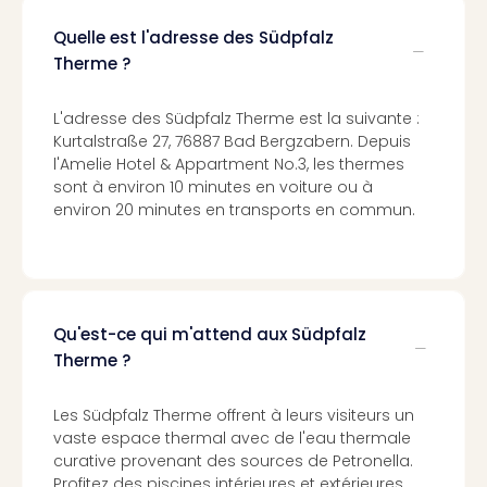
Cult
&
Quelle est l'adresse des Südpfalz
Spor
Therme ?
Par
caté
L'adresse des Südpfalz Therme est la suivante :
Évé
Kurtalstraße 27, 76887 Bad Bergzabern. Depuis
cult
l'Amelie Hotel & Appartment No.3, les thermes
Forfa
sont à environ 10 minutes en voiture ou à
Expé
environ 20 minutes en transports en commun.
Stut
Mus
BM
Mun
Mus
Qu'est-ce qui m'attend aux Südpfalz
du
Therme ?
Louv
Nau
Tec
Les Südpfalz Therme offrent à leurs visiteurs un
Sins
vaste espace thermal avec de l'eau thermale
Tec
curative provenant des sources de Petronella.
Spey
Profitez des piscines intérieures et extérieures,