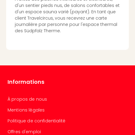
Cirq
d'un sentier pieds nus, de salons confortables et
d'un espace sauna varié (payant). En tant que
du
client Travelcircus, vous recevrez une carte
Solei
journalière par personne pour l'espace thermal
ALIZÉ
des Südpfalz Therme.
STAR
EXPR
Tout
les
offr
🎁
Cart
cad
Informations
Cart
cad
Cart
À propos de nous
cad
Mentions légales
Cart
cad
Politique de confidentialité
Eur
Park
Offres d'emploi