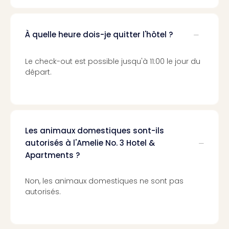
3
Hote
&
À quelle heure dois-je quitter l'hôtel ?
App
ave
Le check-out est possible jusqu'à 11:00 le jour du
the
départ.
Südp
Expo
TV
Par
caté
Les animaux domestiques sont-ils
Visit
autorisés à l'Amelie No. 3 Hotel &
des
Apartments ?
stud
de
tou
Non, les animaux domestiques ne sont pas
The
autorisés.
mak
of
Harr