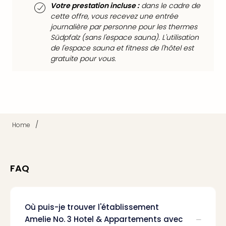
Votre prestation incluse :
dans le cadre de
Croa
cette offre, vous recevez une entrée
Crv
journalière par personne pour les thermes
Luka
Südpfalz (sans l'espace sauna). L'utilisation
Hote
de l'espace sauna et fitness de l'hôtel est
IN
gratuite pour vous.
Biog
The
The
&
Bad
Sins
/
Home
The
Über
+
Hôte
FAQ
Rosm
à
Lud
The
Où puis-je trouver l'établissement
de
Amelie No. 3 Hotel & Appartements avec