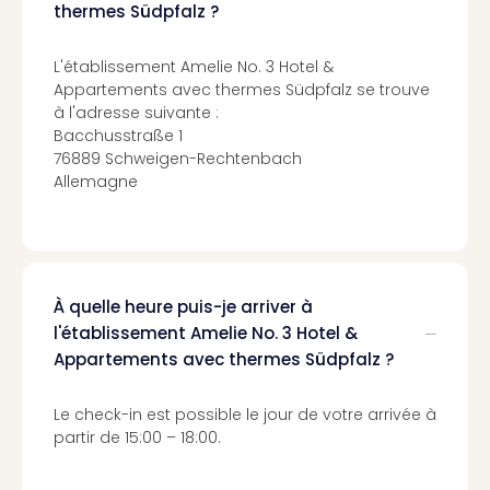
Cara
thermes Südpfalz ?
The
de
L'établissement Amelie No. 3 Hotel &
Lind
Appartements avec thermes Südpfalz se trouve
Bad
à l'adresse suivante :
Sch
Bacchusstraße 1
Bios
76889 Schweigen-Rechtenbach
Graf
Allemagne
Eber
Trop
Isla
Bats
Pala
À quelle heure puis-je arriver à
Sch
l'établissement Amelie No. 3 Hotel &
Mar
Appartements avec thermes Südpfalz ?
–
Hid
Le check-in est possible le jour de votre arrivée à
&
partir de 15:00 – 18:00.
Spa
Amel
No.