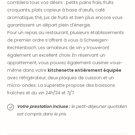
comblera tous vos désirs : petits pains frais, fruits
dest
croquants, plats copieux à base d'œufs, café
All
aromatique, thé, jus de fruits et bien plus encore vous
Victo
Resi
garantissent un départ plein d'énergie.
Hote
Pour un repas au restaurant, plusieurs établissements
Teis
de premier ordre s’offrent à vous à Schweigen-
Maur
Rechtenbach. Les amateurs de vin y trouveront
Hote
également un excellent choix. En réservant un
&
appartement, vous pouvez également cuisiner vous-
The
même dans votre
kitchenette entièrement équipée
Mari
am
avec réfrigérateur, deux plaques de cuisson et un
Mee
micro-ondes. La supérette propose des boissons
Cent
fraîches et du vin 24h/24 et 7j/7.
Mar
–
Votre prestation incluse :
le petit-déjeuner quotidien
Hid
est compris dans le prix.
&
Spa
Pal