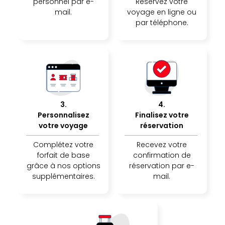
SCH
personnel par e-
Réservez votre
PAN
mail.
voyage en ligne ou
Pal
par téléphone.
Sch
Bats
Pala
Hote
Sch
Son
DEK
3
.
4
.
Cong
Personnalisez
Finalisez votre
War
votre voyage
réservation
The
de
Complétez votre
Recevez votre
Cara
forfait de base
confirmation de
grâce à nos options
réservation par e-
Bad
supplémentaires.
mail.
Sch
Séjo
bien
être
Par