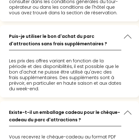
consulter dans les conditions générales du tour-
Pott
opérateur ou dans les conditions de l'hôtel que
Lon
vous avez trouvé dans la section de réservation.
san
tran
The
Puis-je utiliser le bon d'achat du parc
mak
d'attractions sans frais supplémentaires ?
of
Harr
Pott
Les prix des offres variant en fonction de la
Lon
période et des disponibilités, il est possible que le
ave
bon d'achat ne puisse être utilisé qu'avec des
frais supplémentaires. Des suppléments sont à
tran
prévoir, en particulier en haute saison et aux dates
Ga
du week-end.
of
Thro
Stud
Existe-t-il un emballage cadeau pour le chèque-
Tour
Tout
cadeau du parc d'attractions ?
les
expo
Vous recevrez le chèque-cadeau au format PDF