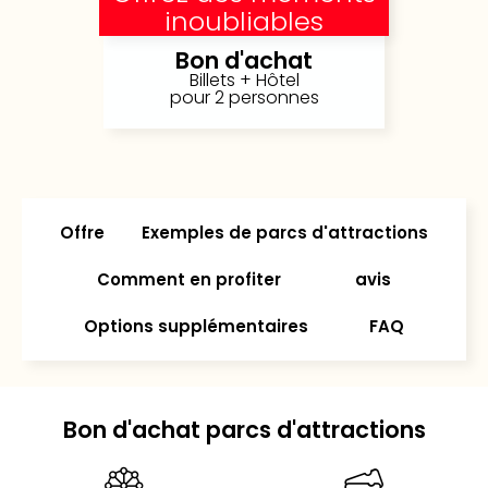
inoubliables
Ger
Play
Bon d'achat
Funk
Billets + Hôtel
Bob
pour 2 personnes
Plop
Deu
Trips
Leg
Deu
Offre
Exemples de parcs d'attractions
Par
War
Comment en profiter
avis
Tout
les
Options supplémentaires
FAQ
offr
Parc
aqu
Rula
Bon d'achat parcs d'attractions
Trop
Isla
The