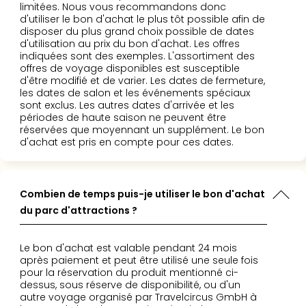
Cara
limitées. Nous vous recommandons donc
The
d'utiliser le bon d'achat le plus tôt possible afin de
disposer du plus grand choix possible de dates
de
d'utilisation au prix du bon d'achat. Les offres
Lind
indiquées sont des exemples. L'assortiment des
Bad
offres de voyage disponibles est susceptible
Sch
d'être modifié et de varier. Les dates de fermeture,
les dates de salon et les événements spéciaux
Bios
sont exclus. Les autres dates d'arrivée et les
Graf
périodes de haute saison ne peuvent être
Eber
réservées que moyennant un supplément. Le bon
Trop
d'achat est pris en compte pour ces dates.
Isla
Bats
Pala
Combien de temps puis-je utiliser le bon d'achat
Sch
du parc d'attractions ?
Mar
–
Hid
Le bon d'achat est valable pendant 24 mois
&
après paiement et peut être utilisé une seule fois
pour la réservation du produit mentionné ci-
Spa
dessus, sous réserve de disponibilité, ou d'un
Amel
autre voyage organisé par Travelcircus GmbH à
No.