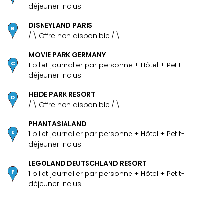
déjeuner inclus
en
Eur
DISNEYLAND PARIS
Parc
/!\ Offre non disponible /!\
Eftel
Esc
MOVIE PARK GERMANY
cita
1 billet journalier par personne + Hôtel + Petit-
Par
déjeuner inclus
dest
Eur
HEIDE PARK RESORT
/!\ Offre non disponible /!\
Paris
Lond
PHANTASIALAND
Pra
1 billet journalier par personne + Hôtel + Petit-
Ams
déjeuner inclus
Cop
Brux
LEGOLAND DEUTSCHLAND RESORT
Vien
1 billet journalier par personne + Hôtel + Petit-
Bud
déjeuner inclus
Rom
Tout
les