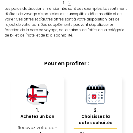
offr
1
2
Les parcs d'attractions mentionnés sont des exemples. L'assortiment
All
d'offres de voyage disponibles est susceptible d'être modifié et de
Berli
varier. Ces offres et d'autres offres sont à votre disposition lors de
Col
l’ajout de votre bon. Des suppléments peuvent s'appliquer en
Mun
fonction de la date de voyage, de la saison, de l'offre, de la catégorie
Tout
de billet, de l'hôtel et de la disponibilité.
les
offr
Forê
Noir
Pour en profiter :
Nour
Hote
Käp
Natu
Adle
Well
Roth
1
.
2
.
Hote
Achetez un bon
Choisissez la
Schl
date souhaitée
Rein
Recevez votre bon