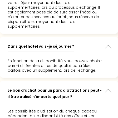
votre séjour moyennant des frais
Croa
supplémentaires lors du processus d'échange. Il
Crv
est également possible de surclasser l'hôtel ou
Luka
d'ajouter des services au forfait, sous réserve de
Hote
disponibilité et moyennant des frais
supplémentaires.
IN
Biog
The
The
Dans quel hôtel vais-je séjourner ?
&
Bad
En fonction de la disponibilité, vous pouvez choisir
Sins
parmi différentes offres de qualité contrôlée,
The
parfois avec un supplément, lors de l'échange.
Über
+
Hôte
Rosm
Le bon d'achat pour un parc d'attractions peut-
à
il être utilisé n'importe quel jour ?
Lud
The
Les possibilités d'utilisation du chèque-cadeau
de
dépendent de la disponibilité des offres et sont