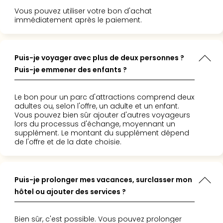
Voir
ous
tout
Vous pouvez utiliser votre bon d'achat
andons
immédiatement après le paiement.
les
t. »
offr
Eur
Well
Puis-je voyager avec plus de deux personnes ?
Reso
Puis-je emmener des enfants ?
Rims
Ter
Le bon pour un parc d'attractions comprend deux
Sple
adultes ou, selon l'offre, un adulte et un enfant.
Bay
Vous pouvez bien sûr ajouter d'autres voyageurs
Luxu
lors du processus d'échange, moyennant un
SPA
supplément. Le montant du supplément dépend
Reso
de l'offre et de la date choisie.
Hote
HUP
Hote
Puis-je prolonger mes vacances, surclasser mon
Voir
hôtel ou ajouter des services ?
tout
les
offr
Bien sûr, c'est possible. Vous pouvez prolonger