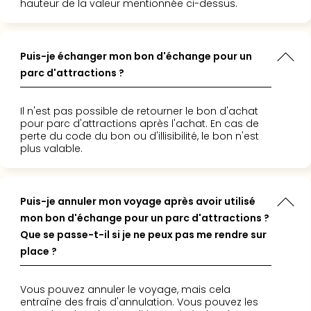
hauteur de la valeur mentionnée ci-dessus.
3
Hote
&
Puis-je échanger mon bon d'échange pour un
App
parc d'attractions ?
ave
the
Südp
Il n'est pas possible de retourner le bon d'achat
Expo
pour parc d'attractions après l'achat. En cas de
TV
perte du code du bon ou d'illisibilité, le bon n'est
plus valable.
Par
caté
Visit
des
Puis-je annuler mon voyage après avoir utilisé
stud
mon bon d'échange pour un parc d'attractions ?
de
Que se passe-t-il si je ne peux pas me rendre sur
tou
place ?
The
mak
of
Vous pouvez annuler le voyage, mais cela
entraîne des frais d'annulation. Vous pouvez les
Harr