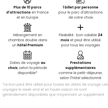
&
Plus de 10 parcs
1 billet par personne
Bad
d'attractions
en France
pour le parc d'attractions
Sins
et en Europe
de votre choix
Bad
Sch
The
Cara
Hébergement en
Flexibilité : bon valable
24
The
chambre double dans
mois
et peut être utilisé
Eusk
un
hôtel Premium
pour tous les voyages
Tout
les
offr
Dates de voyage
au
Prestations
Par
choix
, selon la période
supplémentaires
dest
disponible*
comme le petit-déjeuner,
Parc
selon l'hôtel sélectionné
d'at
*Le bon peut être utilisé pour toutes les dates de voyage. Les
en
voyages le week-end et en haute saison ne sont
Fran
généralement disponibles que moyennant un supplément.
Puy
du