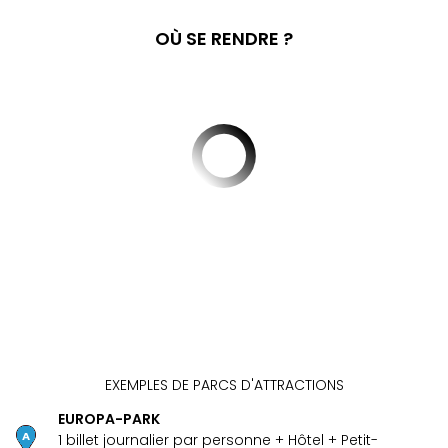
Fou
Parc
OÙ SE RENDRE ?
Astér
Parc
d'at
en
All
Eur
Park
Rula
Phan
Play
Funp
Trop
Isla
Movi
Park
Ger
EXEMPLES DE PARCS D'ATTRACTIONS
Trips
EUROPA-PARK
Parc
1 billet journalier par personne + Hôtel + Petit-
d'at