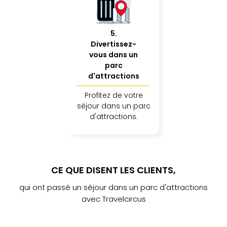
dest
All
Victo
5
.
Resi
Divertissez-
Hote
vous dans un
Teis
parc
Maur
d'attractions
Hote
Profitez de votre
&
séjour dans un parc
The
d'attractions.
Mari
am
Mee
Cent
Mar
CE QUE DISENT LES CLIENTS,
–
Hid
qui ont passé un séjour dans un parc d'attractions
&
avec Travelcircus
Spa
Pal