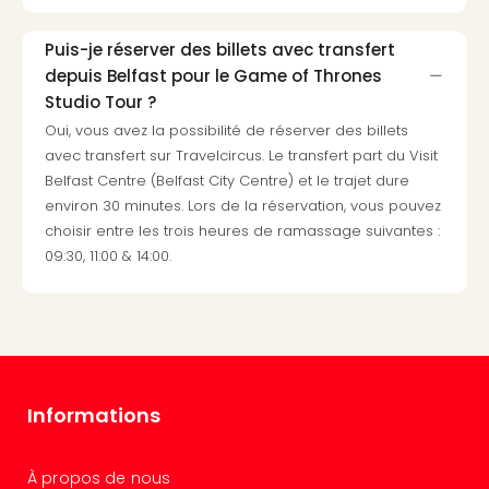
3
Hote
Puis-je réserver des billets avec transfert
&
depuis Belfast pour le Game of Thrones
App
Studio Tour ?
ave
Oui, vous avez la possibilité de réserver des billets
the
avec transfert sur Travelcircus. Le transfert part du Visit
Südp
Belfast Centre (Belfast City Centre) et le trajet dure
Expo
environ 30 minutes. Lors de la réservation, vous pouvez
TV
choisir entre les trois heures de ramassage suivantes :
Par
09:30, 11:00 & 14:00.
caté
Visit
des
stud
de
tou
The
Informations
mak
of
Harr
À propos de nous