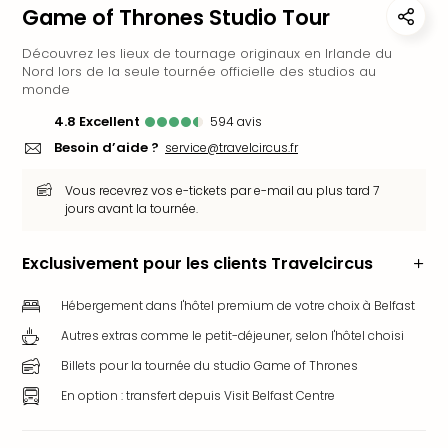
Game of Thrones Studio Tour
Ger
Play
Découvrez les lieux de tournage originaux en Irlande du
Funk
Nord lors de la seule tournée officielle des studios au
Bob
monde
Plop
4.8
excellent
594
avis
Deu
Besoin d’aide ?
service@travelcircus.fr
Trips
Leg
Vous recevrez vos e-tickets par e-mail au plus tard 7
Deu
jours avant la tournée.
Par
War
Tout
Exclusivement pour les clients Travelcircus
les
offr
Hébergement dans l'hôtel premium de votre choix à Belfast
Parc
Autres extras comme le petit-déjeuner, selon l'hôtel choisi
aqu
Billets pour la tournée du studio Game of Thrones
Rula
Trop
En option : transfert depuis Visit Belfast Centre
Isla
The