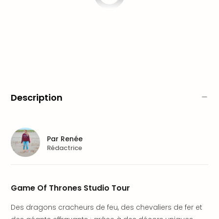
Fou
Parc
Astér
Parc
d'at
en
All
Eur
Park
Description
Rula
Phan
Play
Funp
Par
Renée
Trop
Rédactrice
Isla
Movi
Park
Ger
Game Of Thrones Studio Tour
Trips
Parc
Des dragons cracheurs de feu, des chevaliers de fer et
d'at