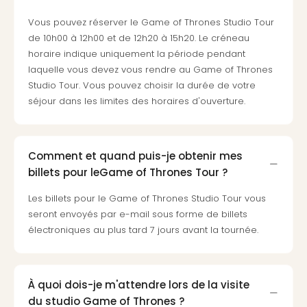
Voir
tout
Vous pouvez réserver le Game of Thrones Studio Tour
les
de 10h00 à 12h00 et de 12h20 à 15h20. Le créneau
offr
horaire indique uniquement la période pendant
Eur
laquelle vous devez vous rendre au Game of Thrones
Well
Studio Tour. Vous pouvez choisir la durée de votre
Reso
séjour dans les limites des horaires d'ouverture.
Rims
Ter
Sple
Bay
Comment et quand puis-je obtenir mes
Luxu
billets pour leGame of Thrones Tour ?
SPA
Reso
Les billets pour le Game of Thrones Studio Tour vous
Hote
seront envoyés par e-mail sous forme de billets
HUP
électroniques au plus tard 7 jours avant la tournée.
Hote
Voir
tout
À quoi dois-je m'attendre lors de la visite
les
offr
du studio Game of Thrones ?