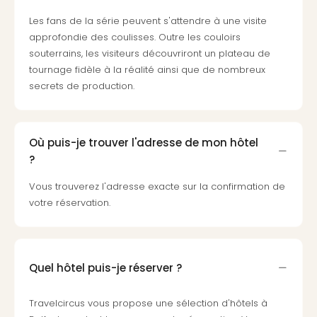
Croa
Les fans de la série peuvent s'attendre à une visite
Crv
approfondie des coulisses. Outre les couloirs
Luka
souterrains, les visiteurs découvriront un plateau de
Hote
tournage fidèle à la réalité ainsi que de nombreux
IN
secrets de production.
Biog
The
The
&
Où puis-je trouver l'adresse de mon hôtel
Bad
?
Sins
The
Vous trouverez l'adresse exacte sur la confirmation de
Über
votre réservation.
+
Hôte
Rosm
à
Quel hôtel puis-je réserver ?
Lud
The
Travelcircus vous propose une sélection d'hôtels à
de