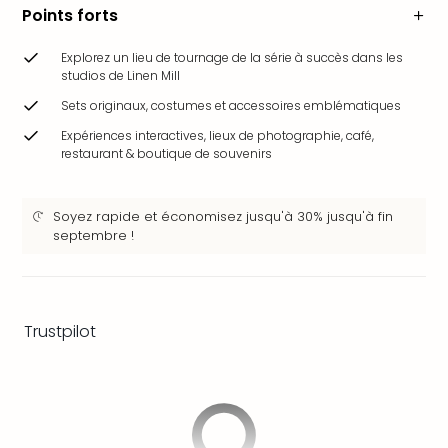
&
Points forts
Bad
Sins
Explorez un lieu de tournage de la série à succès dans les
studios de Linen Mill
Bad
Sch
Sets originaux, costumes et accessoires emblématiques
The
Expériences interactives, lieux de photographie, café,
Cara
restaurant & boutique de souvenirs
The
Eusk
Tout
Soyez rapide et économisez jusqu'à 30% jusqu'à fin
les
septembre !
offr
Par
dest
Parc
Trustpilot
d'at
en
Fran
Puy
du