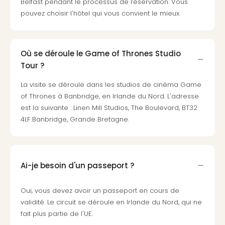
Belfast pendant le processus de réservation. Vous
Cara
pouvez choisir l'hôtel qui vous convient le mieux.
The
de
Lind
Bad
Où se déroule le Game of Thrones Studio
Sch
Tour ?
Bios
Graf
La visite se déroule dans les studios de cinéma Game
Eber
of Thrones à Banbridge, en Irlande du Nord. L'adresse
Trop
est la suivante : Linen Mill Studios, The Boulevard, BT32
Isla
4LF Banbridge, Grande Bretagne.
Bats
Pala
Sch
Mar
Ai-je besoin d'un passeport ?
–
Hid
&
Oui, vous devez avoir un passeport en cours de
Spa
validité. Le circuit se déroule en Irlande du Nord, qui ne
Amel
fait plus partie de l'UE.
No.