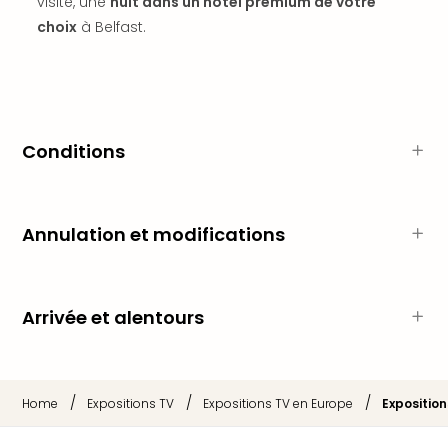
visite, une
nuit dans un hôtel premium de votre
dest
choix
à Belfast.
All
Victo
Resi
Hote
Teis
Maur
Conditions
Hote
&
The
Annulation et modifications
Mari
am
Mee
Cent
Arrivée et alentours
Mar
–
Hid
&
/
/
/
Home
Expositions TV
Expositions TV en Europe
Exposition
Spa
Pal