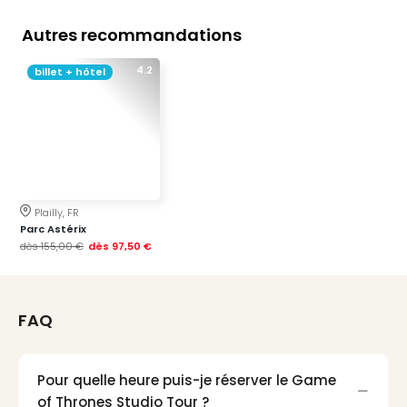
Sch
Inte
Autres recommandations
–
Hote
4.2
billet + hôtel
&
Apa
Glüc
The
&
Bad
Sins
Plailly, FR
Boll
Parc Astérix
–
dès
155,00 €
dès
97,50 €
Spa
im
Park
FAQ
Bad
Sch
Bali
Pour quelle heure puis-je réserver le Game
The
of Thrones Studio Tour ?