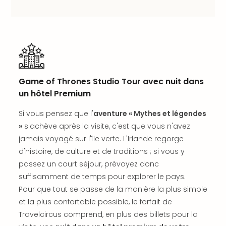
SCH
PAN
Pal
Sch
Bats
Pala
Hote
Sch
Game of Thrones Studio Tour avec nuit dans
Son
un hôtel Premium
DEK
Cong
Si vous pensez que l'
aventure « Mythes et légendes
War
»
s'achève après la visite, c'est que vous n'avez
The
jamais voyagé sur l'île verte. L'Irlande regorge
de
d'histoire, de culture et de traditions ; si vous y
Cara
passez un court séjour, prévoyez donc
Bad
suffisamment de temps pour explorer le pays.
Sch
Pour que tout se passe de la manière la plus simple
Séjo
bien
et la plus confortable possible, le forfait de
être
Travelcircus comprend, en plus des billets pour la
Par