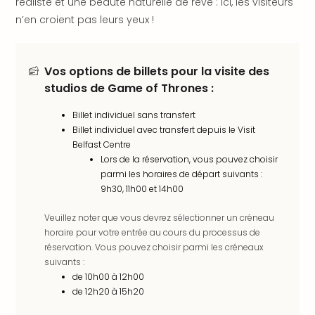
réaliste et une beauté naturelle de rêve : ici, les visiteurs
offr
n’en croient pas leurs yeux !
All
Berli
Col
Mun
Vos options de billets pour la visite des
Tout
studios de Game of Thrones :
les
offr
Billet individuel sans transfert
Forê
Billet individuel avec transfert depuis le Visit
Belfast Centre
Noir
Lors de la réservation, vous pouvez choisir
Nour
parmi les horaires de départ suivants :
Hote
9h30, 11h00 et 14h00
Käp
Natu
Veuillez noter que vous devrez sélectionner un créneau
Adle
horaire pour votre entrée au cours du processus de
Well
réservation. Vous pouvez choisir parmi les créneaux
Roth
suivants :
Hote
de 10h00 à 12h00
Schl
de 12h20 à 15h20
Rein