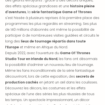
des géants effrayants : grâce à des décors uniques,
en
des effets spéciaux grandioses et une
histoire pleine
Eur
d'aventures
, la
série fantastique Game of Thrones
Parc
s'est hissée à plusieurs reprises à la première place des
Eftel
programmes les plus regardés en streaming. Ses plus
Esc
de 140 millions d’abonnés ont même la possibilité de
cita
Par
participer à de nombreuses visites guidées et circuits le
dest
long des
lieux de tournage répartis dans toute
Eur
l’Europe
et même en Afrique du Nord.
Paris
Depuis 2022, avec l’ouverture du
Game Of Thrones
Lond
Studio Tour en Irlande du Nord
, les fans ont désormais
Pra
la possibilité d’admirer un nouveau lieu de tournage.
Ams
Même les fans inconditionnels de la série fantastique
Cop
Brux
découvriront, lors de cette exposition, des
secrets de
Vien
production cachés
en jetant un œil dans les coulisses.
Bud
Découvrez les décors, les costumes et les effets
Rom
spéciaux de l’une des séries les plus réussies de tous
Tout
les temps. Un spectacle impressionnant, un décor
les