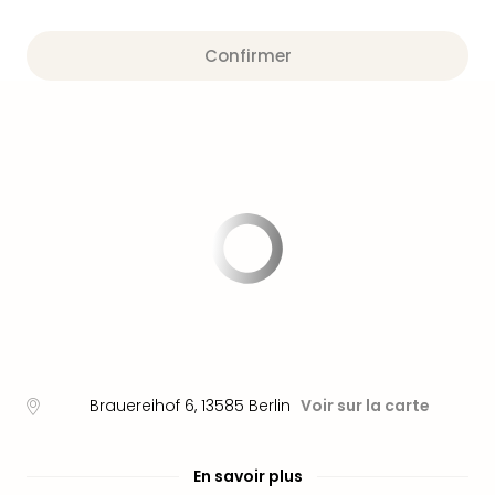
Fou
Parc
Astér
Confirmer
Parc
d'at
en
All
Eur
Park
Rula
Phan
Play
Funp
Trop
Isla
Movi
Park
Brauereihof 6
,
13585
Berlin
Voir sur la carte
Ger
Trips
Parc
En savoir plus
d'at