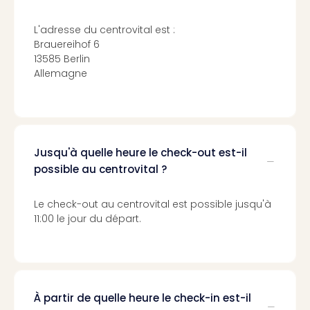
Cara
The
L'adresse du centrovital est :
de
Brauereihof 6
Lind
13585 Berlin
Bad
Allemagne
Sch
Bios
Graf
Eber
Trop
Jusqu'à quelle heure le check-out est-il
Isla
possible au centrovital ?
Bats
Pala
Sch
Le check-out au centrovital est possible jusqu'à
Mar
11:00 le jour du départ.
–
Hid
&
Spa
Amel
À partir de quelle heure le check-in est-il
No.