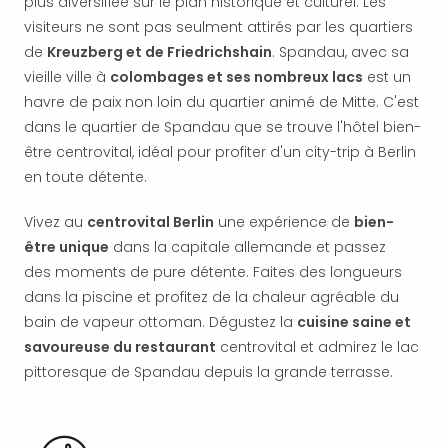
plus diversifiée sur le plan historique et culturel. Les
offr
visiteurs ne sont pas seulment attirés par les quartiers
All
de
Kreuzberg et de Friedrichshain
. Spandau, avec sa
Berli
Col
vieille ville à
colombages et ses nombreux lacs
est un
Mun
havre de paix non loin du quartier animé de Mitte. C'est
Tout
dans le quartier de Spandau que se trouve l'hôtel bien-
les
être centrovital, idéal pour profiter d'un city-trip à Berlin
offr
en toute détente.
Forê
Noir
Vivez au
centrovital Berlin
une expérience de
bien-
Nour
être unique
dans la capitale allemande et passez
Hote
des moments de pure détente. Faites des longueurs
Käp
Natu
dans la piscine et profitez de la chaleur agréable du
Adle
bain de vapeur ottoman. Dégustez la
cuisine saine et
Well
savoureuse du restaurant
centrovital et admirez le lac
Roth
pittoresque de Spandau depuis la grande terrasse.
Hote
Schl
Rein