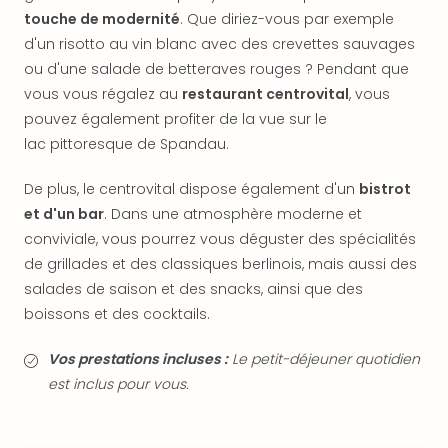
dest
touche de modernité
. Que diriez-vous par exemple
All
d'un risotto au vin blanc avec des crevettes sauvages
Victo
ou d'une salade de betteraves rouges ? Pendant que
Resi
vous vous régalez au
restaurant centrovital
, vous
Hote
pouvez également profiter de la vue sur le
Teis
lac pittoresque de Spandau.
Maur
Hote
De plus, le centrovital dispose également d'un
bistrot
&
The
et d'un bar
. Dans une atmosphère moderne et
Mari
conviviale, vous pourrez vous déguster des spécialités
am
de grillades et des classiques berlinois, mais aussi des
Mee
salades de saison et des snacks, ainsi que des
Cent
boissons et des cocktails.
Mar
–
Vos prestations incluses :
Le petit-déjeuner quotidien
Hid
est inclus pour vous.
&
Spa
Pal