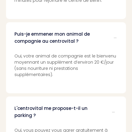
minutes pour rejoindre le centre de Berlin.
Cult
&
Spor
Par
caté
Évé
Puis-je emmener mon animal de
cult
compagnie au centrovital ?
Forfa
Expé
Oui, votre animal de compagnie est le bienvenu
Stut
moyennant un supplément d’environ 20 €/jour
Mus
(sans nourriture ni prestations
BM
supplémentaires).
Mun
Mus
du
Louv
Nau
L'centrovital me propose-t-il un
Tec
parking ?
Sins
Tec
Oui, vous pouvez vous garer gratuitement à
Spey