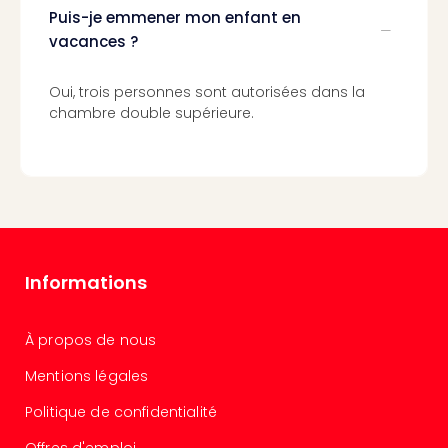
Cart
Puis-je emmener mon enfant en
cad
vacances ?
Forfa
Expé
Oui, trois personnes sont autorisées dans la
Stut
chambre double supérieure.
Cart
cad
War
Bros.
Stud
Tour
Cart
cad
Informations
parc
d'at
Cart
À propos de nous
cad
Mentions légales
Harr
Pott
Politique de confidentialité
and