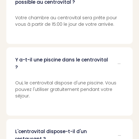
possible au centrovital ?
3
Hote
Votre chambre au centrovital sera prête pour
&
vous à partir de 15:00 le jour de votre arrivée.
App
ave
the
Südp
Expo
Y a-t-il une piscine dans le centrovital
TV
?
Par
caté
Visit
Oui, le centrovital dispose d'une piscine. Vous
des
pouvez l'utiliser gratuitement pendant votre
stud
séjour.
de
tou
The
mak
of
L'centrovital dispose-t-il d'un
Harr
restaurant ?