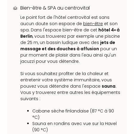
Sch
Bien-être & SPA au centrovital
Inte
–
Le point fort de l'hôtel centrovital est sans
Hote
aucun doute son espace de
bien-être
et son
&
spa. Dans l'espace bien-être de cet
hôtel 4⭑ à
Apa
Berlin
, vous trouverez par exemple une piscine
Glüc
de 25 m, un bassin ludique avec des
jets de
The
massage et des douches à affusion
pour un
&
pur moment de plaisir dans l'eau ainsi qu'un
Bad
jacuzzi pour vous détendre.
Sins
Si vous souhaitez profiter de la chaleur et
Boll
entretenir votre système immunitaire, vous
–
pouvez vous détendre dans l'espace
sauna
.
Spa
Vous y trouverez entre autres les équipements
im
suivants :
Park
Bad
Cabane sèche finlandaise (87 °C à 90
Sch
°C)
Bali
Sauna en rondins avec vue sur la Havel
The
(90 °C)