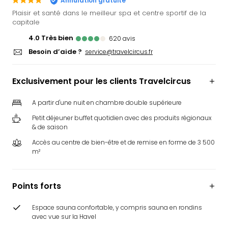
Annulation gratuite
Ger
Plaisir et santé dans le meilleur spa et centre sportif de la
Play
capitale
Funk
4.0
Très bien
620
avis
Bob
Besoin d’aide ?
service@travelcircus.fr
Plop
Deu
Trips
Exclusivement pour les clients Travelcircus
Leg
Deu
A partir d'une nuit en chambre double supérieure
Par
Petit déjeuner buffet quotidien avec des produits régionaux
War
& de saison
Tout
Accès au centre de bien-être et de remise en forme de 3 500
les
m²
offr
Parc
aqu
Points forts
Rula
Trop
Espace sauna confortable, y compris sauna en rondins
Isla
avec vue sur la Havel
The