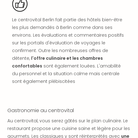
SCH
PAN
Pal
Le centrovital Berlin fait partie des hôtels bien-être
Sch
Bats
les plus demandés à Berlin comme dans ses
Pala
environs. Les évaluations et commentaires positifs
Hote
sur les portails d'évaluation de voyages le
Sch
confirment. Outre les nombreuses offres de
Son
détente,
l'offre culinaire et les chambres
DEK
confortables
sont également louées. L'amabilité
Cong
du personnel et la situation calme mais centrale
War
sont également plébiscitées
The
de
Cara
Bad
Sch
Gastronomie au centrovital
Séjo
Au centrovital, vous serez gâtés sur le plan culinaire. Le
bien
restaurant propose une cuisine saine et légère pour les
être
Par
gourmets. Les classiques y sont réinterprétés avec
une