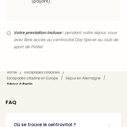
(payant).
Croa
Crv
Luka
Hote
IN
Votre prestation incluse :
pendant votre séjour, vous
Biog
avez libre accès au centrovital Day Spa et au club de
The
sport de l'hôtel.
The
&
Bad
Sins
/
/
The
Home
Escapades citadines
/
/
Escapades citadine en Europe
Séjour en Allemagne
Über
Séjour à Berlin
+
Hôte
Rosm
FAQ
à
Lud
The
de
Où se trouve le centrovital ?