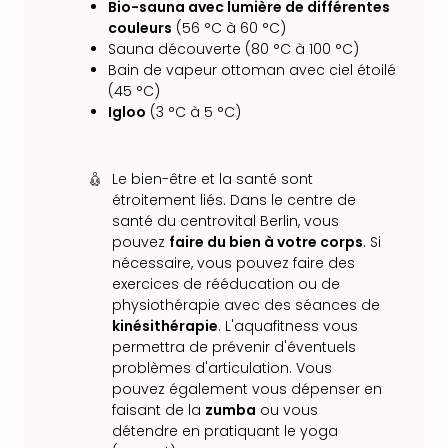
Voir
Bio-sauna avec lumière de différentes
tout
couleurs
(56 °C à 60 °C)
les
Sauna découverte (80 °C à 100 °C)
offr
Bain de vapeur ottoman avec ciel étoilé
Eur
(45 °C)
Well
Igloo
(3 °C à 5 °C)
Reso
Rims
Ter
Le bien-être et la santé sont
Sple
étroitement liés. Dans le centre de
Bay
santé du centrovital Berlin, vous
Luxu
pouvez
faire du bien à votre corps
. Si
SPA
nécessaire, vous pouvez faire des
exercices de rééducation ou de
Reso
physiothérapie avec des séances de
Hote
kinésithérapie
. L'aquafitness vous
HUP
permettra de prévenir d'éventuels
Hote
problèmes d'articulation. Vous
Voir
pouvez également vous dépenser en
tout
faisant de la
zumba
ou vous
les
détendre en pratiquant le yoga
offr