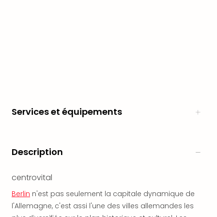
en
Eur
Parc
Eftel
Esc
cita
Par
dest
Eur
Paris
Services et équipements
Lond
Pra
Ams
Cop
Description
Brux
Vien
centrovital
Bud
Rom
Berlin
n'est pas seulement la capitale dynamique de
Tout
l'Allemagne, c'est assi l'une des villes allemandes les
les