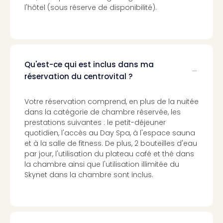
l'hôtel (sous réserve de disponibilité).
Cirq
du
Solei
ALIZÉ
STAR
EXPR
Qu'est-ce qui est inclus dans ma
Tout
réservation du centrovital ?
les
offr
Votre réservation comprend, en plus de la nuitée
🎁
dans la catégorie de chambre réservée, les
Cart
prestations suivantes : le petit-déjeuner
cad
quotidien, l'accès au Day Spa, à l'espace sauna
Cart
et à la salle de fitness. De plus, 2 bouteilles d'eau
cad
par jour, l'utilisation du plateau café et thé dans
Cart
la chambre ainsi que l'utilisation illimitée du
cad
Skynet dans la chambre sont inclus.
Cart
cad
Eur
Park