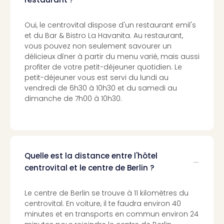
Pott
Lon
Oui, le centrovital dispose d'un restaurant emil's
san
et du Bar & Bistro La Havanita. Au restaurant,
tran
vous pouvez non seulement savourer un
The
délicieux dîner à partir du menu varié, mais aussi
mak
profiter de votre petit-déjeuner quotidien. Le
of
petit-déjeuner vous est servi du lundi au
Harr
vendredi de 6h30 à 10h30 et du samedi au
Pott
dimanche de 7h00 à 10h30.
Lon
ave
tran
Ga
of
Quelle est la distance entre l'hôtel
Thro
centrovital et le centre de Berlin ?
Stud
Tour
Tout
Le centre de Berlin se trouve à 11 kilomètres du
les
centrovital. En voiture, il te faudra environ 40
minutes et en transports en commun environ 24
expo