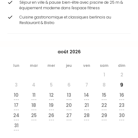
Séjour en ville & pause bien-être avec piscine de 25 m &
&
équipement moderne dans l'espace fitness
Bad
Sins
Cuisine gastronomique et classiques berlinois au
Restaurant & Bistro
Bad
Sch
The
Cara
The
août 2026
Eusk
Tout
lun
mar
mer
jeu
ven
sam
dim
les
1
2
offr
Par
3
4
5
6
7
8
9
dest
10
11
12
13
14
15
16
Parc
---
---
---
---
---
---
---
d'at
17
18
19
20
21
22
23
---
---
---
---
---
---
---
en
24
25
26
27
28
29
30
Fran
---
---
---
---
---
---
---
Puy
31
---
du