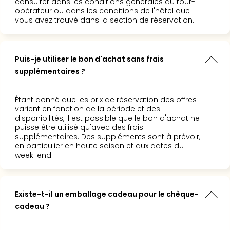
consulter dans les conditions générales du tour-
Pott
opérateur ou dans les conditions de l'hôtel que
Lon
vous avez trouvé dans la section de réservation.
san
tran
The
Puis-je utiliser le bon d'achat sans frais
mak
supplémentaires ?
of
Harr
Pott
Étant donné que les prix de réservation des offres
Lon
varient en fonction de la période et des
disponibilités, il est possible que le bon d'achat ne
ave
puisse être utilisé qu'avec des frais
tran
supplémentaires. Des suppléments sont à prévoir,
Ga
en particulier en haute saison et aux dates du
of
week-end.
Thro
Stud
Tour
Existe-t-il un emballage cadeau pour le chèque-
Tout
cadeau ?
les
expo