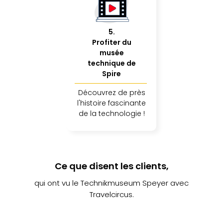
dest
All
Victo
5
.
Resi
Profiter du
Hote
musée
Teis
technique de
Maur
Spire
Hote
Découvrez de près
&
l'histoire fascinante
The
de la technologie !
Mari
am
Mee
Cent
Mar
Ce que disent les clients,
–
Hid
qui ont vu le Technikmuseum Speyer avec
&
Travelcircus.
Spa
Pal