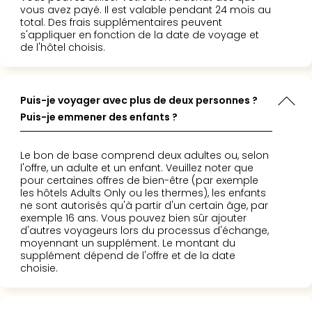
Voir
vous avez payé. Il est valable pendant 24 mois au
tout
total. Des frais supplémentaires peuvent
les
s'appliquer en fonction de la date de voyage et
offr
de l'hôtel choisis.
Eur
Well
Reso
Puis-je voyager avec plus de deux personnes ?
Rims
Puis-je emmener des enfants ?
Ter
Sple
Bay
Le bon de base comprend deux adultes ou, selon
Luxu
l'offre, un adulte et un enfant. Veuillez noter que
pour certaines offres de bien-être (par exemple
SPA
les hôtels Adults Only ou les thermes), les enfants
Reso
ne sont autorisés qu'à partir d'un certain âge, par
Hote
exemple 16 ans. Vous pouvez bien sûr ajouter
HUP
d'autres voyageurs lors du processus d'échange,
moyennant un supplément. Le montant du
Hote
supplément dépend de l'offre et de la date
Voir
choisie.
tout
les
offr