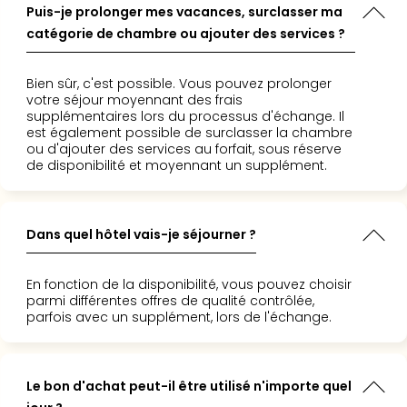
Croa
Puis-je prolonger mes vacances, surclasser ma
Crv
catégorie de chambre ou ajouter des services ?
Luka
Hote
Bien sûr, c'est possible. Vous pouvez prolonger
IN
votre séjour moyennant des frais
Biog
supplémentaires lors du processus d'échange. Il
The
est également possible de surclasser la chambre
ou d'ajouter des services au forfait, sous réserve
The
de disponibilité et moyennant un supplément.
&
Bad
Sins
The
Dans quel hôtel vais-je séjourner ?
Über
+
En fonction de la disponibilité, vous pouvez choisir
Hôte
parmi différentes offres de qualité contrôlée,
Rosm
parfois avec un supplément, lors de l'échange.
à
Lud
The
Le bon d'achat peut-il être utilisé n'importe quel
de