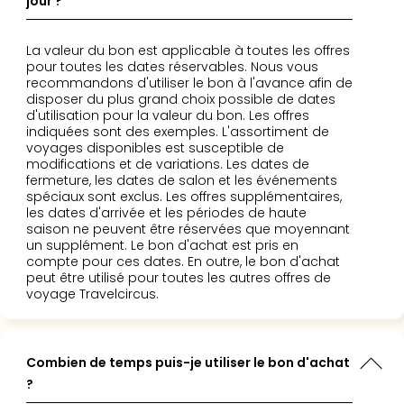
jour ?
Cara
The
de
La valeur du bon est applicable à toutes les offres
Lind
pour toutes les dates réservables. Nous vous
recommandons d'utiliser le bon à l'avance afin de
Bad
disposer du plus grand choix possible de dates
Sch
d'utilisation pour la valeur du bon. Les offres
Bios
indiquées sont des exemples. L'assortiment de
Graf
voyages disponibles est susceptible de
Eber
modifications et de variations. Les dates de
fermeture, les dates de salon et les événements
Trop
spéciaux sont exclus. Les offres supplémentaires,
Isla
les dates d'arrivée et les périodes de haute
Bats
saison ne peuvent être réservées que moyennant
Pala
un supplément. Le bon d'achat est pris en
compte pour ces dates. En outre, le bon d'achat
Sch
peut être utilisé pour toutes les autres offres de
Mar
voyage Travelcircus.
–
Hid
&
Spa
Combien de temps puis-je utiliser le bon d'achat
Amel
?
No.