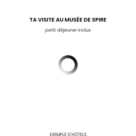
Fou
Parc
Astér
TA VISITE AU MUSÉE DE SPIRE
Parc
d'at
petit déjeuner inclus
en
All
Eur
Park
Rula
Phan
Play
Funp
Trop
Isla
Movi
Park
Ger
Trips
Parc
d'at
EXEMPLE D'HÔTELS