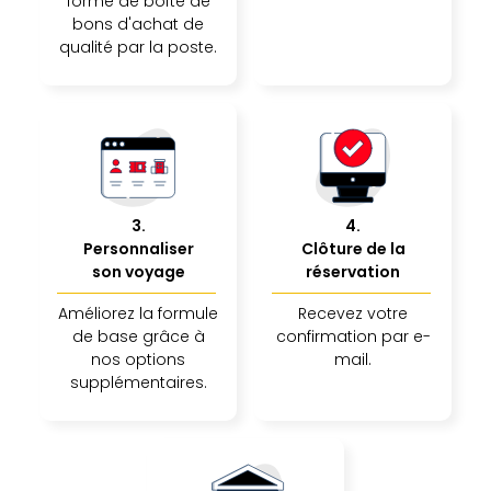
SCH
forme de boîte de
bons d'achat de
PAN
qualité par la poste.
Pal
Sch
Bats
Pala
Hote
Sch
Son
DEK
3
.
4
.
Cong
Personnaliser
Clôture de la
War
son voyage
réservation
The
Améliorez la formule
Recevez votre
de
de base grâce à
confirmation par e-
Cara
nos options
mail.
Bad
supplémentaires.
Sch
Séjo
bien
être
Par