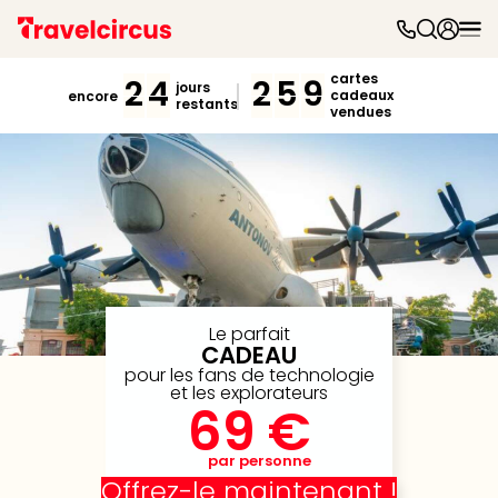
Parc
d'at
cartes
2
4
2
5
9
jours
cadeaux
encore
Par
restants
vendues
caté
Parc
d'at
Parc
Astér
Puy
du
Fou
Futu
Le parfait
Phan
CADEAU
Eur
pour les fans de technologie
et les explorateurs
Park
69 €
Parc
Eftel
par personne
Mov
Offrez-le maintenant !
Park