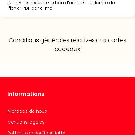
Cult
Non, vous recevrez le bon d'achat sous forme de
&
fichier PDF par e-mail.
Spor
Par
caté
Évé
Conditions générales relatives aux cartes
cult
Forfa
cadeaux
Expé
Stut
Mus
BM
Mun
Mus
Informations
du
Louv
Nau
À propos de nous
Tec
Sins
Mentions légales
Tec
Politique de confidentialité
Spey