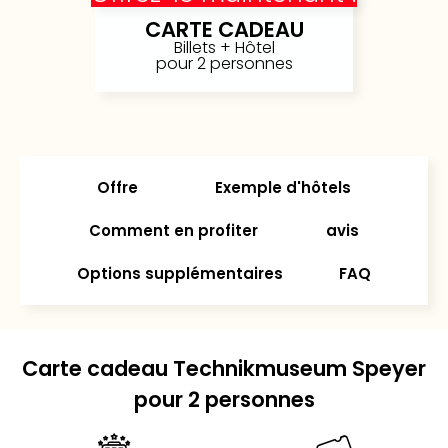
Ger
CARTE CADEAU
Play
Billets + Hôtel
pour 2 personnes
Funk
Bob
Plop
Deu
Trips
Leg
Offre
Exemple d'hôtels
Deu
Par
Comment en profiter
avis
War
Tout
Options supplémentaires
FAQ
les
offr
Parc
aqu
Carte cadeau Technikmuseum Speyer
Rula
Trop
pour 2 personnes
Isla
The