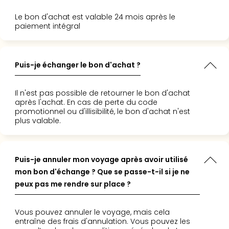
3
Le bon d'achat est valable 24 mois après le
Hote
paiement intégral
&
App
ave
Puis-je échanger le bon d'achat ?
the
Südp
Expo
Il n'est pas possible de retourner le bon d'achat
TV
après l'achat. En cas de perte du code
Par
promotionnel ou d'illisibilité, le bon d'achat n'est
plus valable.
caté
Visit
des
stud
Puis-je annuler mon voyage après avoir utilisé
de
mon bon d'échange ? Que se passe-t-il si je ne
tou
peux pas me rendre sur place ?
The
mak
of
Vous pouvez annuler le voyage, mais cela
entraîne des frais d'annulation. Vous pouvez les
Harr