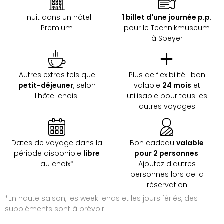
&
Bad
1 nuit dans un hôtel
1 billet d'une journée p.p.
Sins
Premium
pour le Technikmuseum
Bad
à Speyer
Sch
The
Cara
Autres extras tels que
Plus de flexibilité : bon
The
petit-déjeuner
, selon
valable
24 mois
et
Eusk
l'hôtel choisi
utilisable pour tous les
Tout
autres voyages
les
offr
Par
Dates de voyage dans la
Bon cadeau
valable
dest
période disponible
libre
pour 2 personnes
.
Parc
au choix*
Ajoutez d'autres
d'at
personnes lors de la
en
réservation
Fran
*En haute saison, les week-ends et les jours fériés, des
Puy
suppléments sont à prévoir.
du