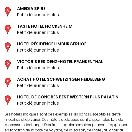
en
AMEDIA SPIRE
Eur
Petit déjeuner inclus
Parc
Eftel
TASTE HOTEL HOCKENHEIM
Esc
Petit déjeuner inclus
cita
Par
HÔTEL RÉSIDENCE LIMBURGERHOF
Petit déjeuner inclus
dest
Eur
VICTOR'S RESIDENZ-HOTEL FRANKENTHAL
Paris
Petit déjeuner inclus
Lond
Pra
ACHAT HÔTEL SCHWETZINGEN HEIDELBERG
Ams
Petit déjeuner inclus
Cop
Brux
HÔTEL DE CONGRÈS BEST WESTERN PLUS PALATIN
Vien
Petit déjeuner inclus
Bud
Les hôtels indiqués sont des exemples. Ils sont susceptibles d'être
Rom
modifiés et de varier. Ces hôtels et d'autres sont disponibles lors du
Tout
processus d'échange. Des frais supplémentaires peuvent s'appliquer
les
en fonction de la date de voyage, de la saison, de l'hôtel, du choix du