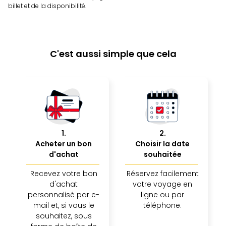
offr
billet et de la disponibilité.
All
Berli
Col
Mun
C'est aussi simple que cela
Tout
les
offr
Forê
Noir
Nour
Hote
1
.
2
.
Käp
Acheter un bon
Choisir la date
Natu
d'achat
souhaitée
Adle
Well
Recevez votre bon
Réservez facilement
Roth
d'achat
votre voyage en
Hote
personnalisé par e-
ligne ou par
Schl
mail et, si vous le
téléphone.
Rein
souhaitez, sous