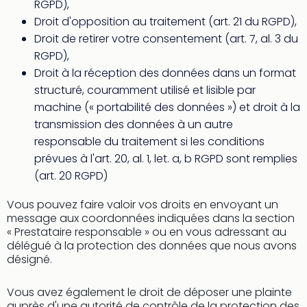
RGPD),
Sch
Inte
Droit d'opposition au traitement (art. 21 du RGPD),
–
Droit de retirer votre consentement (art. 7, al. 3 du
Hote
RGPD),
&
Droit à la réception des données dans un format
Apa
structuré, couramment utilisé et lisible par
Glüc
machine (« portabilité des données ») et droit à la
The
transmission des données à un autre
&
Bad
responsable du traitement si les conditions
Sins
prévues à l'art. 20, al. 1, let. a, b RGPD sont remplies
Boll
(art. 20 RGPD)
–
Spa
Vous pouvez faire valoir vos droits en envoyant un
im
message aux coordonnées indiquées dans la section
Park
« Prestataire responsable » ou en vous adressant au
délégué à la protection des données que nous avons
Bad
désigné.
Sch
Bali
The
Vous avez également le droit de déposer une plainte
auprès d'une autorité de contrôle de la protection des