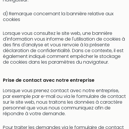
pro
de
d) Remarque concernant la bannière relative aux
Trav
cookies
Trav
À
Lorsque vous consultez le site web, une bannière
pro
d'information vous informe de l'utilisation de cookies à
de
des fins d'analyse et vous renvoie à la présente
Trav
déclaration de confidentialité. Dans ce contexte, il est
À
également indiqué comment empêcher le stockage
pro
de cookies dans les paramètres du navigateur.
de
nou
Prise de contact avec notre entreprise
Nos
offr
Lorsque vous prenez contact avec notre entreprise,
d'em
par exemple par e-mail ou via le formulaire de contact
FAQ
sur le site web, nous traitons les données à caractère
Cond
personnel que vous nous communiquez afin de
géné
répondre à votre demande.
de
vent
Pour traiter les demandes via le formulaire de contact