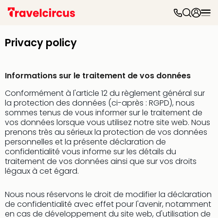
Parc
d'at
Privacy policy
Par
caté
Parc
Informations sur le traitement de vos données
d'at
Parc
Conformément à l'article 12 du règlement général sur
Astér
la protection des données (ci-après : RGPD), nous
Puy
sommes tenus de vous informer sur le traitement de
du
vos données lorsque vous utilisez notre site web. Nous
Fou
prenons très au sérieux la protection de vos données
personnelles et la présente déclaration de
Futu
confidentialité vous informe sur les détails du
Phan
traitement de vos données ainsi que sur vos droits
Eur
légaux à cet égard.
Park
Parc
Nous nous réservons le droit de modifier la déclaration
Eftel
de confidentialité avec effet pour l'avenir, notamment
Mov
en cas de développement du site web, d'utilisation de
Park