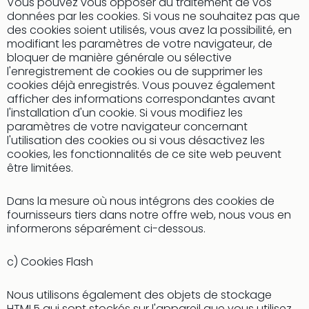
Vous pouvez vous opposer au traitement de vos
Cart
données par les cookies. Si vous ne souhaitez pas que
cad
des cookies soient utilisés, vous avez la possibilité, en
Forfa
modifiant les paramètres de votre navigateur, de
Expé
bloquer de manière générale ou sélective
Stut
l'enregistrement de cookies ou de supprimer les
Cart
cookies déjà enregistrés. Vous pouvez également
cad
afficher des informations correspondantes avant
l'installation d'un cookie. Si vous modifiez les
War
paramètres de votre navigateur concernant
Bros.
l'utilisation des cookies ou si vous désactivez les
Stud
cookies, les fonctionnalités de ce site web peuvent
Tour
être limitées.
Cart
cad
Dans la mesure où nous intégrons des cookies de
parc
fournisseurs tiers dans notre offre web, nous vous en
d'at
informerons séparément ci-dessous.
Cart
cad
c) Cookies Flash
Harr
Pott
Nous utilisons également des objets de stockage
and
HTML5 qui sont stockés sur l'appareil que vous utilisez