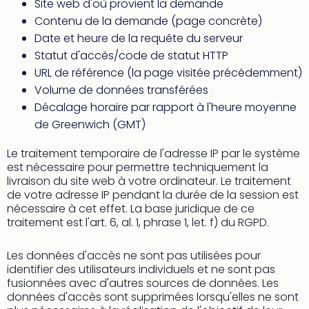
Site web d'où provient la demande
Croa
Contenu de la demande (page concrète)
Crv
Date et heure de la requête du serveur
Luka
Hote
Statut d'accès/code de statut HTTP
IN
URL de référence (la page visitée précédemment)
Biog
Volume de données transférées
The
Décalage horaire par rapport à l'heure moyenne
The
de Greenwich (GMT)
&
Bad
Le traitement temporaire de l'adresse IP par le système
Sins
est nécessaire pour permettre techniquement la
The
livraison du site web à votre ordinateur. Le traitement
Über
de votre adresse IP pendant la durée de la session est
+
nécessaire à cet effet. La base juridique de ce
Hôte
traitement est l'art. 6, al. 1, phrase 1, let. f) du RGPD.
Rosm
à
Les données d'accès ne sont pas utilisées pour
Lud
identifier des utilisateurs individuels et ne sont pas
The
fusionnées avec d'autres sources de données. Les
données d'accès sont supprimées lorsqu'elles ne sont
de