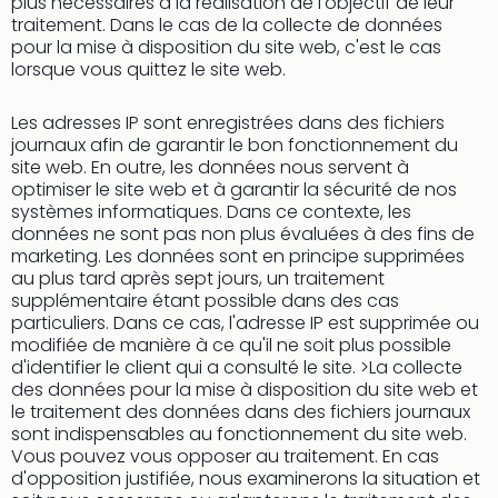
plus nécessaires à la réalisation de l'objectif de leur
Cara
traitement. Dans le cas de la collecte de données
The
pour la mise à disposition du site web, c'est le cas
de
lorsque vous quittez le site web.
Lind
Bad
Les adresses IP sont enregistrées dans des fichiers
Sch
journaux afin de garantir le bon fonctionnement du
Bios
site web. En outre, les données nous servent à
Graf
optimiser le site web et à garantir la sécurité de nos
Eber
systèmes informatiques. Dans ce contexte, les
Trop
données ne sont pas non plus évaluées à des fins de
Isla
marketing. Les données sont en principe supprimées
Bats
au plus tard après sept jours, un traitement
Pala
supplémentaire étant possible dans des cas
particuliers. Dans ce cas, l'adresse IP est supprimée ou
Sch
modifiée de manière à ce qu'il ne soit plus possible
Mar
d'identifier le client qui a consulté le site. >La collecte
–
des données pour la mise à disposition du site web et
Hid
le traitement des données dans des fichiers journaux
&
sont indispensables au fonctionnement du site web.
Spa
Vous pouvez vous opposer au traitement. En cas
Amel
d'opposition justifiée, nous examinerons la situation et
No.