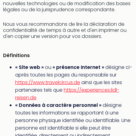
nouvelles technologies ou de modification des bases
Ger
légales ou de la jurisprudence correspondante.
Play
Funk
Nous vous recommandons de lire la déclaration de
Bob
confidentialité de temps à autre et d'en imprimer ou
Plop
d'en copier une version pour vos dossiers.
Deu
Trips
Leg
Définitions
Deu
Par
« Site web »
ou
« présence Internet »
désigne ci-
War
après toutes les pages du responsable sur
Tout
https://www.travelcircus.de
ainsi que les sites
les
partenaires tels que
https://experiences.lidl-
offr
reisen.de
Parc
« Données à caractère personnel »
désigne
aqu
toutes les informations se rapportant à une
Rula
Trop
personne physique identifiée ou identifiable. Une
Isla
personne est identifiable si elle peut être
The
identifiée, directement ou indirectement,