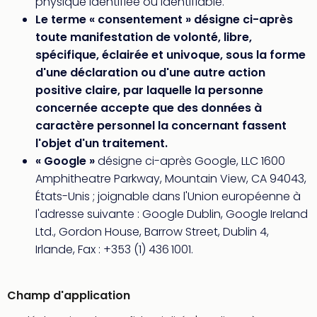
physique identifiée ou identifiable.
en
Le terme « consentement » désigne ci-après
Eur
toute manifestation de volonté, libre,
Parc
spécifique, éclairée et univoque, sous la forme
Eftel
d'une déclaration ou d'une autre action
Esc
positive claire, par laquelle la personne
cita
Par
concernée accepte que des données à
dest
caractère personnel la concernant fassent
Eur
l'objet d'un traitement.
Paris
« Google »
désigne ci-après Google, LLC 1600
Lond
Amphitheatre Parkway, Mountain View, CA 94043,
Pra
États-Unis ; joignable dans l'Union européenne à
Ams
l'adresse suivante : Google Dublin, Google Ireland
Cop
Brux
Ltd., Gordon House, Barrow Street, Dublin 4,
Vien
Irlande, Fax : +353 (1) 436 1001.
Bud
Rom
Tout
Champ d'application
les