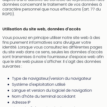
Voir
données concernant le traitement de vos données à
tout
caractère personnel que nous effectuons (art. 77 du
les
RGPD).
offr
Eur
Well
Utilisation du site web, données d'accès
Reso
Rims
Vous pouvez en principe utiliser notre site web à des
Ter
fins purement informatives sans divulguer votre
identité. Lorsque vous consultez les différentes pages
Sple
du site web dans ce sens, seules les données d'accès
Bay
sont transmises à notre fournisseur d'espace web afin
Luxu
que le site web puisse s'afficher. Il s'agit des données
SPA
suivantes :
Reso
Hote
Type de navigateur/version du navigateur
HUP
Hote
Système d'exploitation utilisé
Voir
Langue et version du logiciel de navigation
tout
Nom d'hôte du terminal accédant
les
Adresse IP
offr