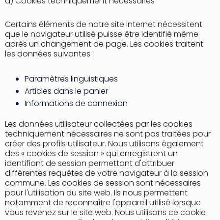
a) Cookies techniquement nécessaires
Pott
Lon
Certains éléments de notre site Internet nécessitent
san
que le navigateur utilisé puisse être identifié même
tran
après un changement de page. Les cookies traitent
The
les données suivantes :
mak
of
Paramètres linguistiques
Harr
Articles dans le panier
Pott
Lon
Informations de connexion
ave
Les données utilisateur collectées par les cookies
tran
techniquement nécessaires ne sont pas traitées pour
Ga
créer des profils utilisateur. Nous utilisons également
of
des « cookies de session » qui enregistrent un
Thro
identifiant de session permettant d'attribuer
Stud
différentes requêtes de votre navigateur à la session
Tour
commune. Les cookies de session sont nécessaires
Tout
pour l'utilisation du site web. Ils nous permettent
les
notamment de reconnaître l'appareil utilisé lorsque
expo
vous revenez sur le site web. Nous utilisons ce cookie