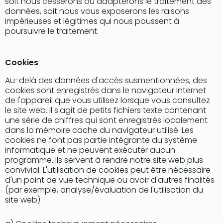
soit nous cesserons ou adapterons le traitement des
3
données, soit nous vous exposerons les raisons
Hote
impérieuses et légitimes qui nous poussent à
poursuivre le traitement.
&
App
ave
Cookies
the
Südp
Au-delà des données d'accès susmentionnées, des
Expo
cookies sont enregistrés dans le navigateur Internet
TV
de l'appareil que vous utilisez lorsque vous consultez
Par
le site web. Il s'agit de petits fichiers texte contenant
caté
une série de chiffres qui sont enregistrés localement
dans la mémoire cache du navigateur utilisé. Les
Visit
cookies ne font pas partie intégrante du système
des
informatique et ne peuvent exécuter aucun
stud
programme. Ils servent à rendre notre site web plus
de
convivial. L'utilisation de cookies peut être nécessaire
tou
d'un point de vue technique ou avoir d'autres finalités
The
(par exemple, analyse/évaluation de l'utilisation du
mak
site web).
of
Harr