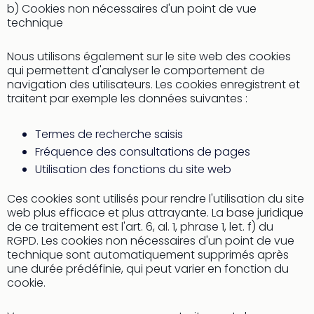
b) Cookies non nécessaires d'un point de vue
Cirq
technique
du
Solei
Nous utilisons également sur le site web des cookies
ALIZÉ
qui permettent d'analyser le comportement de
STAR
navigation des utilisateurs. Les cookies enregistrent et
EXPR
traitent par exemple les données suivantes :
Tout
les
Termes de recherche saisis
offr
🎁
Fréquence des consultations de pages
Cart
Utilisation des fonctions du site web
cad
Cart
Ces cookies sont utilisés pour rendre l'utilisation du site
web plus efficace et plus attrayante. La base juridique
cad
de ce traitement est l'art. 6, al. 1, phrase 1, let. f) du
Cart
RGPD. Les cookies non nécessaires d'un point de vue
cad
technique sont automatiquement supprimés après
Cart
une durée prédéfinie, qui peut varier en fonction du
cad
cookie.
Eur
Park