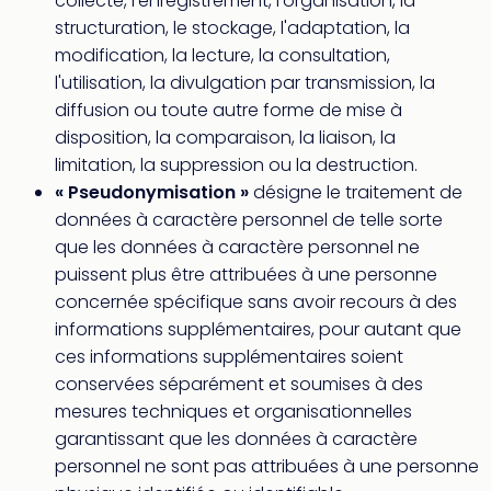
collecte, l'enregistrement, l'organisation, la
Fou
structuration, le stockage, l'adaptation, la
Parc
Astér
modification, la lecture, la consultation,
Parc
l'utilisation, la divulgation par transmission, la
d'at
diffusion ou toute autre forme de mise à
en
disposition, la comparaison, la liaison, la
All
limitation, la suppression ou la destruction.
Eur
« Pseudonymisation »
désigne le traitement de
Park
données à caractère personnel de telle sorte
Rula
Phan
que les données à caractère personnel ne
Play
puissent plus être attribuées à une personne
Funp
concernée spécifique sans avoir recours à des
Trop
informations supplémentaires, pour autant que
Isla
ces informations supplémentaires soient
Movi
conservées séparément et soumises à des
Park
mesures techniques et organisationnelles
Ger
Trips
garantissant que les données à caractère
Parc
personnel ne sont pas attribuées à une personne
d'at