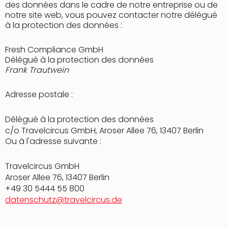
SCH
des données dans le cadre de notre entreprise ou de
PAN
notre site web, vous pouvez contacter notre délégué
Pal
à la protection des données :
Sch
Bats
Fresh Compliance GmbH
Pala
Délégué à la protection des données
Hote
Frank Trautwein
Sch
Son
Adresse postale :
DEK
Cong
Délégué à la protection des données
War
c/o Travelcircus GmbH, Aroser Allee 76, 13407 Berlin
The
Ou à l'adresse suivante :
de
Cara
Travelcircus GmbH
Bad
Aroser Allee 76, 13407 Berlin
Sch
+49 30 5444 55 800
Séjo
datenschutz@travelcircus.de
bien
être
Par