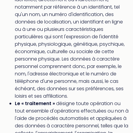
&
notamment par référence à un identifiant, tel
Bad
qu'un nom, un numéro d'identification, des
Sins
données de localisation, un identifiant en ligne
Bad
ou à une ou plusieurs caractéristiques
Sch
The
particulières qui sont l'expression de l'identité
Cara
physique, physiologique, génétique, psychique,
The
économique, culturelle ou sociale de cette
Eusk
personne physique. Les données à caractère
Tout
personnel comprennent donc, par exemple, le
les
nom, l'adresse électronique et le numéro de
offr
téléphone d'une personne, mais aussi, le cas
Par
dest
échéant, des données sur ses préférences, ses
Parc
loisirs et ses affiliations.
d'at
Le « traitement »
désigne toute opération ou
en
tout ensemble d'opérations effectuées ou non à
Fran
l'aide de procédés automatisés et appliquées à
Puy
des données à caractère personnel, telles que la
du