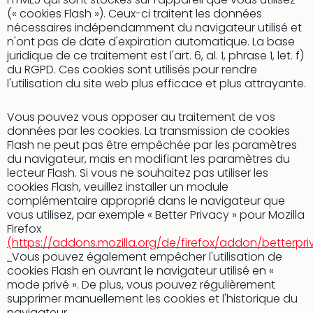
the
(« cookies Flash »). Ceux-ci traitent les données
curs
nécessaires indépendamment du navigateur utilisé et
chil
n'ont pas de date d'expiration automatique. La base
Cart
juridique de ce traitement est l'art. 6, al. 1, phrase 1, let. f)
cad
du RGPD. Ces cookies sont utilisés pour rendre
Tec
l'utilisation du site web plus efficace et plus attrayante.
Spey
Cart
Vous pouvez vous opposer au traitement de vos
cad
données par les cookies. La transmission de cookies
Tec
Flash ne peut pas être empêchée par les paramètres
Sins
du navigateur, mais en modifiant les paramètres du
Cart
lecteur Flash. Si vous ne souhaitez pas utiliser les
cad
cookies Flash, veuillez installer un module
complémentaire approprié dans le navigateur que
Mus
vous utilisez, par exemple « Better Privacy » pour Mozilla
BM
Firefox
Mun
(https://addons.mozilla.org/de/firefox/addon/betterpri
Tout
.
Vous pouvez également empêcher l'utilisation de
les
cookies Flash en ouvrant le navigateur utilisé en «
cart
mode privé ». De plus, vous pouvez régulièrement
cad
supprimer manuellement les cookies et l'historique du
À
navigateur.