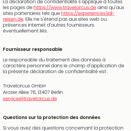
La déclaration de confidentialité s'applique à toutes
offr
les pages de
https://www.travelcircus.de
ainsi qu'aux
All
sites partenaires tels que
https://experiences.lidl-
Berli
reisen.de
. Elle ne s'étend pas aux sites web ou
Col
présences Internet d'autres fournisseurs
Mun
éventuellement liés.
Tout
les
offr
Fournisseur responsable
Forê
Le responsable du traitement des données à
Noir
caractère personnel dans le champ d'application de
Nour
la présente déclaration de confidentialité est :
Hote
Käp
Travelcircus GmbH
Natu
Aroser Allee 76, 13407 Berlin
Adle
service@travelcircus.de
Well
Roth
Hote
Questions sur la protection des données
Schl
Rein
Si vous avez des questions concernant la protection