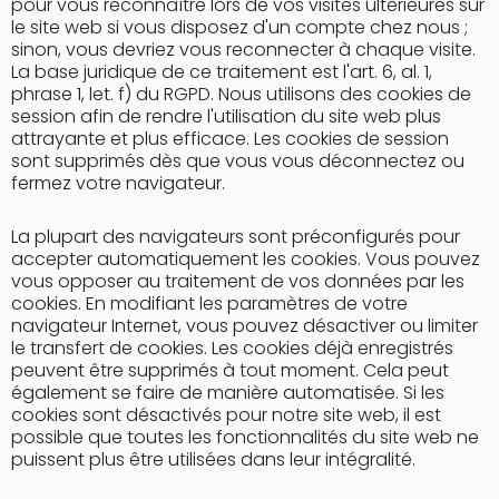
Cult
pour vous reconnaître lors de vos visites ultérieures sur
le site web si vous disposez d'un compte chez nous ;
&
sinon, vous devriez vous reconnecter à chaque visite.
Spor
La base juridique de ce traitement est l'art. 6, al. 1,
Par
phrase 1, let. f) du RGPD. Nous utilisons des cookies de
caté
session afin de rendre l'utilisation du site web plus
Évé
attrayante et plus efficace. Les cookies de session
cult
sont supprimés dès que vous vous déconnectez ou
Forfa
fermez votre navigateur.
Expé
Stut
La plupart des navigateurs sont préconfigurés pour
Mus
accepter automatiquement les cookies. Vous pouvez
BM
vous opposer au traitement de vos données par les
Mun
cookies. En modifiant les paramètres de votre
Mus
navigateur Internet, vous pouvez désactiver ou limiter
du
le transfert de cookies. Les cookies déjà enregistrés
peuvent être supprimés à tout moment. Cela peut
Louv
également se faire de manière automatisée. Si les
Nau
cookies sont désactivés pour notre site web, il est
Tec
possible que toutes les fonctionnalités du site web ne
Sins
puissent plus être utilisées dans leur intégralité.
Tec
Spey