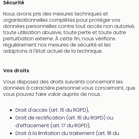
Sécurité
dest
All
Nous avons pris des mesures techniques et
Victo
organisationnelles complètes pour protéger vos
Resi
données personnelles contre tout accès non autorisé,
Hote
toute utilisation abusive, toute perte et toute autre
perturbation externe. À cette fin, nous vérifions
Teis
régulièrement nos mesures de sécurité et les
Maur
adaptons à l'état actuel de la technique.
Hote
&
The
Vos droits
Mari
am
Vous disposez des droits suivants concernant les
Mee
données à caractère personnel vous concernant, que
Cent
vous pouvez faire valoir auprès de nous :
Mar
–
Droit d'accès (art. 15 du RGPD),
Hid
Droit de rectification (art. 16 du RGPD) ou
&
d'effacement (art. 17 du RGPD),
Spa
Droit à la limitation du traitement (art. 18 du
Pal