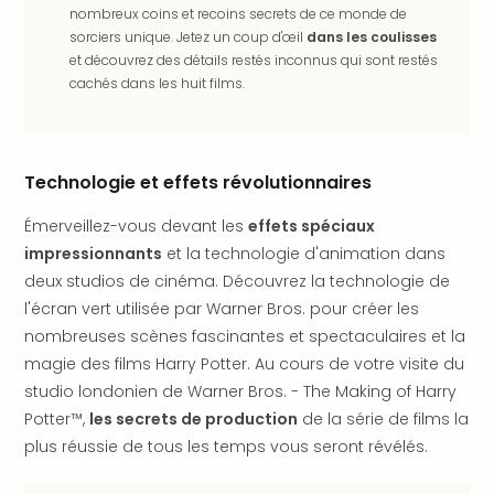
SCH
nombreux coins et recoins secrets de ce monde de
PAN
sorciers unique. Jetez un coup d'œil
dans les coulisses
Pal
et découvrez des détails restés inconnus qui sont restés
Sch
cachés dans les huit films.
Bats
Pala
Hote
Sch
Technologie et effets révolutionnaires
Son
DEK
Émerveillez-vous devant les
effets spéciaux
Cong
impressionnants
et la technologie d'animation dans
War
deux studios de cinéma. Découvrez la technologie de
The
l'écran vert utilisée par Warner Bros. pour créer les
de
nombreuses scènes fascinantes et spectaculaires et la
Cara
magie des films Harry Potter. Au cours de votre visite du
Bad
Sch
studio londonien de Warner Bros. - The Making of Harry
Séjo
Potter™,
les secrets de production
de la série de films la
bien
plus réussie de tous les temps vous seront révélés.
être
Par