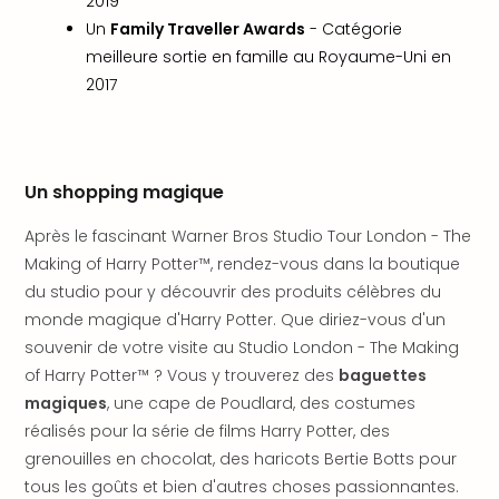
Voir
2019
tout
Un
Family Traveller Awards
- Catégorie
les
meilleure sortie en famille au Royaume-Uni en
offr
2017
Eur
Well
Reso
Rims
Un shopping magique
Ter
Sple
Après le fascinant Warner Bros Studio Tour London - The
Bay
Making of Harry Potter™, rendez-vous dans la boutique
Luxu
du studio pour y découvrir des produits célèbres du
SPA
Reso
monde magique d'Harry Potter. Que diriez-vous d'un
Hote
souvenir de votre visite au Studio London - The Making
HUP
of Harry Potter™ ? Vous y trouverez des
baguettes
Hote
magiques
, une cape de Poudlard, des costumes
Voir
réalisés pour la série de films Harry Potter, des
tout
grenouilles en chocolat, des haricots Bertie Botts pour
les
tous les goûts et bien d'autres choses passionnantes.
offr