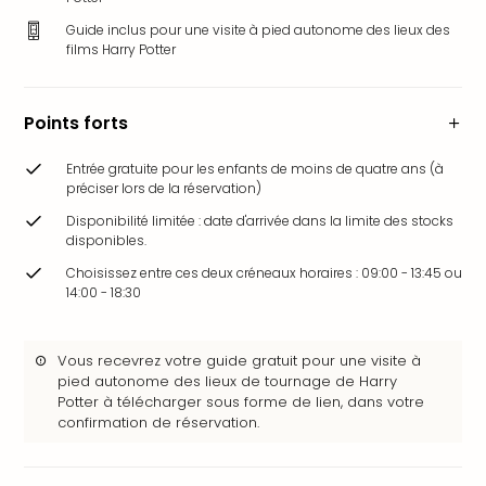
&
Guide inclus pour une visite à pied autonome des lieux des
Bad
films Harry Potter
Sins
Bad
Sch
Points forts
The
Cara
Entrée gratuite pour les enfants de moins de quatre ans (à
The
préciser lors de la réservation)
Eusk
Disponibilité limitée : date d'arrivée dans la limite des stocks
Tout
disponibles.
les
Choisissez entre ces deux créneaux horaires : 09:00 - 13:45 ou
offr
14:00 - 18:30
Par
dest
Parc
Vous recevrez votre guide gratuit pour une visite à
d'at
pied autonome des lieux de tournage de Harry
en
Potter à télécharger sous forme de lien, dans votre
Fran
confirmation de réservation.
Puy
du