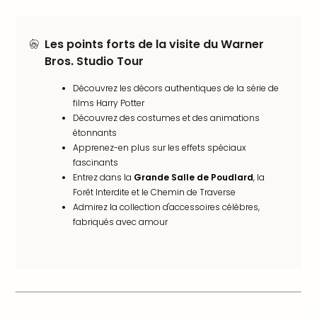
Croa
Crv
Luka
Les points forts de la visite du Warner
Hote
Bros. Studio Tour
IN
Biog
Découvrez les décors authentiques de la série de
The
films Harry Potter
The
Découvrez des costumes et des animations
étonnants
&
Apprenez-en plus sur les effets spéciaux
Bad
fascinants
Sins
Entrez dans la
Grande Salle de Poudlard
, la
The
Forêt Interdite et le Chemin de Traverse
Über
Admirez la collection d'accessoires célèbres,
+
fabriqués avec amour
Hôte
Rosm
à
Lud
The
de