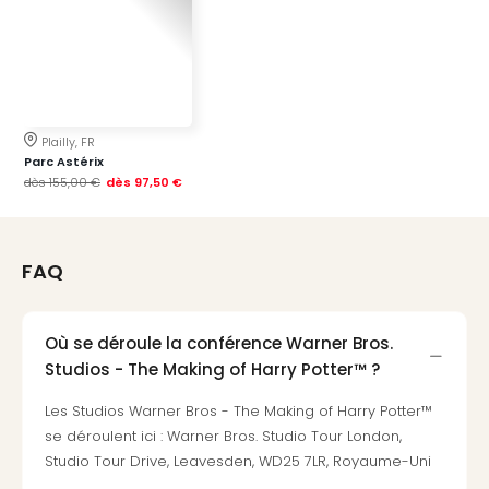
3
Hote
&
App
ave
the
Plailly, FR
Parc Astérix
Südp
dès
155,00 €
dès
97,50 €
Expo
TV
Par
caté
FAQ
Visit
des
stud
Où se déroule la conférence Warner Bros.
de
Studios - The Making of Harry Potter™ ?
tou
The
Les Studios Warner Bros - The Making of Harry Potter™
mak
se déroulent ici : Warner Bros. Studio Tour London,
of
Studio Tour Drive, Leavesden, WD25 7LR, Royaume-Uni
Harr