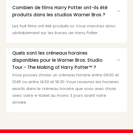
Cirq
Combien de films Harry Potter ont-ils été
du
produits dans les studios Warner Bros ?
Solei
ALIZÉ
Les huit films ont été produits ici. Vous marchez donc
STAR
véritablement sur les traces de Harry Potter.
EXPR
Tout
les
Quels sont les créneaux horaires
offr
disponibles pour le Warner Bros. Studio
🎁
Tour - The Making of Harry Potter™ ?
Cart
Vous pouvez choisir un créneau horaire entre 09:00 et
cad
13:45 ou entre 14:00 et 18:30. Vous recevrez les horaires
Cart
exacts dans le créneau horaire que vous avez choisi
cad
avec votre e-ticket au moins 3 jours avant votre
Cart
arrivée.
cad
Cart
cad
Eur
Park