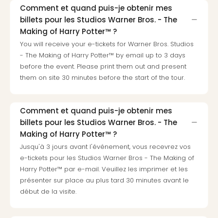
Cult
Comment et quand puis-je obtenir mes
&
billets pour les Studios Warner Bros. - The
Spor
Making of Harry Potter™ ?
Par
You will receive your e-tickets for Warner Bros. Studios
caté
Évé
- The Making of Harry Potter™ by email up to 3 days
cult
before the event. Please print them out and present
Forfa
them on site 30 minutes before the start of the tour.
Expé
Stut
Mus
Comment et quand puis-je obtenir mes
BM
billets pour les Studios Warner Bros. - The
Mun
Making of Harry Potter™ ?
Mus
Jusqu'à 3 jours avant l'événement, vous recevrez vos
du
e-tickets pour les Studios Warner Bros - The Making of
Louv
Harry Potter™ par e-mail. Veuillez les imprimer et les
Nau
présenter sur place au plus tard 30 minutes avant le
Tec
début de la visite.
Sins
Tec
Spey