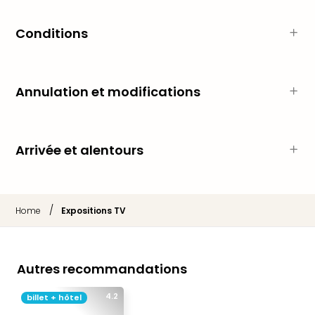
Cara
The
Conditions
de
Lind
Bad
Sch
Annulation et modifications
Bios
Graf
Eber
Trop
Arrivée et alentours
Isla
Bats
Pala
Sch
/
Home
Expositions TV
Mar
–
Hid
&
Autres recommandations
Spa
4.2
Amel
billet + hôtel
No.