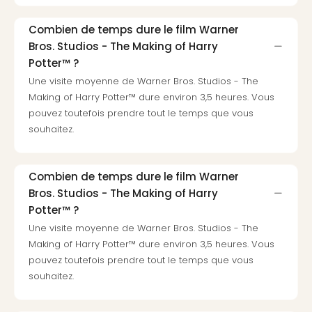
Pott
Lon
Combien de temps dure le film Warner
san
Bros. Studios - The Making of Harry
tran
Potter™ ?
The
Une visite moyenne de Warner Bros. Studios - The
mak
Making of Harry Potter™ dure environ 3,5 heures. Vous
of
pouvez toutefois prendre tout le temps que vous
Harr
souhaitez.
Pott
Lon
ave
tran
Combien de temps dure le film Warner
Ga
Bros. Studios - The Making of Harry
of
Potter™ ?
Thro
Une visite moyenne de Warner Bros. Studios - The
Stud
Making of Harry Potter™ dure environ 3,5 heures. Vous
Tour
pouvez toutefois prendre tout le temps que vous
Tout
souhaitez.
les
expo