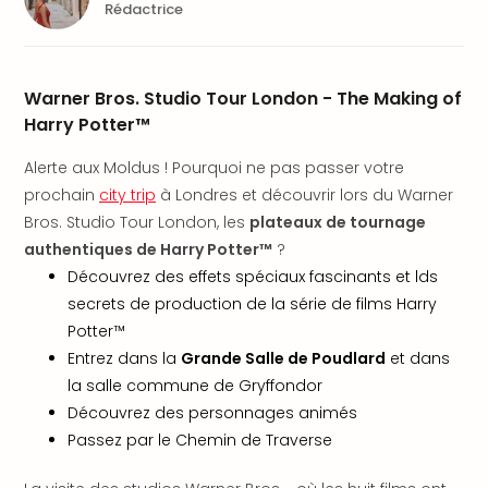
Rédactrice
en
Eur
Parc
Eftel
Warner Bros. Studio Tour London - The Making of
Esc
Harry Potter™
cita
Par
Alerte aux Moldus ! Pourquoi ne pas passer votre
dest
prochain
city trip
à Londres et découvrir lors du Warner
Eur
Bros. Studio Tour London, les
plateaux de tournage
Paris
authentiques de Harry Potter™
?
Lond
Découvrez des effets spéciaux fascinants et lds
Pra
secrets de production de la série de films Harry
Ams
Cop
Potter™
Brux
Entrez dans la
Grande Salle de Poudlard
et dans
Vien
la salle commune de Gryffondor
Bud
Découvrez des personnages animés
Rom
Passez par le Chemin de Traverse
Tout
les