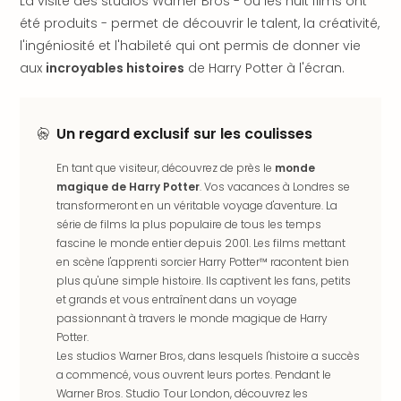
La visite des studios Warner Bros - où les huit films ont
offr
été produits - permet de découvrir le talent, la créativité,
All
l'ingéniosité et l'habileté qui ont permis de donner vie
Berli
Col
aux
incroyables histoires
de Harry Potter à l'écran.
Mun
Tout
les
Un regard exclusif sur les coulisses
offr
Forê
En tant que visiteur, découvrez de près le
monde
Noir
magique de Harry Potter
. Vos vacances à Londres se
Nour
transformeront en un véritable voyage d'aventure. La
Hote
série de films la plus populaire de tous les temps
fascine le monde entier depuis 2001. Les films mettant
Käp
en scène l'apprenti sorcier Harry Potter™ racontent bien
Natu
plus qu'une simple histoire. Ils captivent les fans, petits
Adle
et grands et vous entraînent dans un voyage
Well
passionnant à travers le monde magique de Harry
Roth
Potter.
Hote
Les studios Warner Bros, dans lesquels l'histoire a succès
Schl
a commencé, vous ouvrent leurs portes. Pendant le
Rein
Warner Bros. Studio Tour London, découvrez les