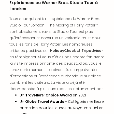
Sch
Expériences au Warner Bros. Studio Tour à
Inte
Londres
–
Hote
Tous ceux qui ont fait l'expérience du Warner Bros.
&
Studio Tour London - The Making of Harry Potter™
Apa
sont absolument ravis. Le Studio Tour est plus
Glüc
qu'intéressant et constitue un véritable must pour
The
tous les fans de Harry Potter. Les nombreuses
&
critiques positives sur
HolidayCheck
et
Tripadvisor
Bad
en témoignent. Si vous n'étiez pas encore fan avant
Sins
la visite impressionnante des deux studios, vous le
Boll
–
serez certainement ! La diversité, le large éventail
Spa
d'attractions et l'expérience authentique sur place
im
comblent les visiteurs. La visite a déjà été
Park
récompensée à plusieurs reprises, notamment par :
Bad
Un
Travellers' Choice Award
en 2021
Sch
Un
Globe Travel Awards
- Catégorie meilleure
Bali
attraction pour les jeunes au Royaume-Uni en
The