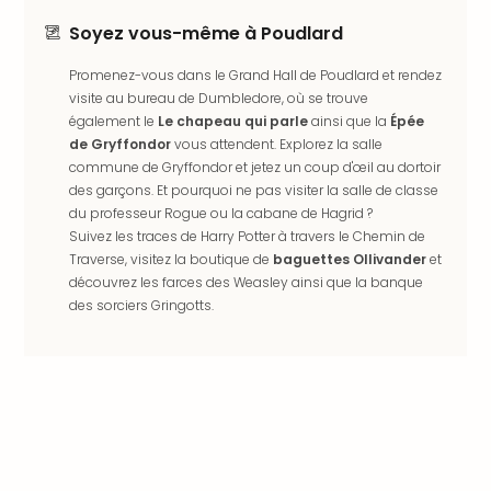
dest
Soyez vous-même à Poudlard
All
Victo
Promenez-vous dans le Grand Hall de Poudlard et rendez
Resi
visite au bureau de Dumbledore, où se trouve
Hote
également le
Le chapeau qui parle
ainsi que la
Épée
Teis
de Gryffondor
vous attendent. Explorez la salle
Maur
commune de Gryffondor et jetez un coup d'œil au dortoir
Hote
des garçons. Et pourquoi ne pas visiter la salle de classe
&
du professeur Rogue ou la cabane de Hagrid ?
The
Suivez les traces de Harry Potter à travers le Chemin de
Mari
Traverse, visitez la boutique de
baguettes Ollivander
et
am
découvrez les farces des Weasley ainsi que la banque
Mee
des sorciers Gringotts.
Cent
Mar
–
Hid
&
Spa
Pal