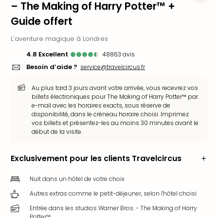
– The Making of Harry Potter™ +
Ger
Guide offert
Play
Funk
L'aventure magique à Londres
Bob
Plop
4.8
excellent
48863
avis
Deu
Besoin d’aide ?
service@travelcircus.fr
Trips
Leg
Au plus tard 3 jours avant votre arrivée, vous recevrez vos
Deu
billets électroniques pour The Making of Harry Potter™ par
Par
e-mail avec les horaires exacts, sous réserve de
disponibilité, dans le créneau horaire choisi. Imprimez
War
vos billets et présentez-les au moins 30 minutes avant le
Tout
début de la visite.
les
offr
Exclusivement pour les clients Travelcircus
Parc
aqu
Nuit dans un hôtel de votre choix
Rula
Trop
Autres extras comme le petit-déjeuner, selon l'hôtel choisi
Isla
Entrée dans les studios Warner Bros. - The Making of Harry
The
Potter™