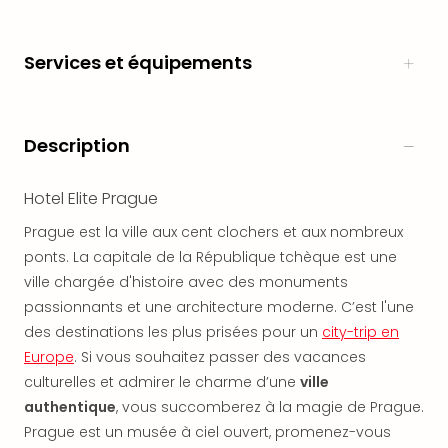
en
Eur
Services et équipements
Parc
Eftel
Esc
cita
Description
Par
dest
Eur
Hotel Elite Prague
Paris
Prague est la ville aux cent clochers et aux nombreux
Lond
ponts. La capitale de la République tchèque est une
Pra
Ams
ville chargée d'histoire avec des monuments
Cop
passionnants et une architecture moderne. C’est l'une
Brux
des destinations les plus prisées pour un
city-trip en
Vien
Europe
. Si vous souhaitez passer des vacances
Bud
culturelles et admirer le charme d’une
ville
Rom
authentique
, vous succomberez à la magie de Prague.
Tout
Prague est un musée à ciel ouvert, promenez-vous
les