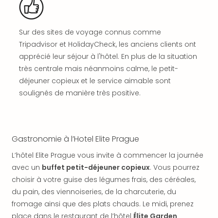
SCH
PAN
Pal
Sur des sites de voyage connus comme
Sch
Bats
Tripadvisor et HolidayCheck, les anciens clients ont
Pala
apprécié leur séjour à l'hôtel. En plus de la situation
Hote
très centrale mais néanmoins calme, le petit-
Sch
déjeuner copieux et le service aimable sont
Son
soulignés de manière très positive.
DEK
Cong
War
The
Gastronomie à l’Hotel Elite Prague
de
Cara
L’hôtel Elite Prague vous invite à commencer la journée
Bad
avec un
buffet petit-déjeuner copieux
. Vous pourrez
Sch
choisir à votre guise des légumes frais, des céréales,
Séjo
du pain, des viennoiseries, de la charcuterie, du
bien
être
fromage ainsi que des plats chauds. Le midi, prenez
Par
place dans le restaurant de l’hôtel
Élite Garden