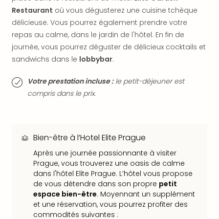
dest
Restaurant
où vous dégusterez une cuisine tchèque
All
délicieuse. Vous pourrez également prendre votre
Victo
repas au calme, dans le jardin de l'hôtel. En fin de
Resi
journée, vous pourrez déguster de délicieux cocktails et
Hote
sandwichs dans le
lobbybar
.
Teis
Maur
Votre prestation incluse :
le petit-déjeuner est
Hote
&
compris dans le prix.
The
Mari
am
Mee
Bien-être à l’Hotel Elite Prague
Cent
Après une journée passionnante à visiter
Mar
Prague, vous trouverez une oasis de calme
–
dans l'hôtel Elite Prague. L’hôtel vous propose
Hid
de vous détendre dans son propre
petit
&
espace bien-être
. Moyennant un supplément
Spa
et une réservation, vous pourrez profiter des
Pal
commodités suivantes :