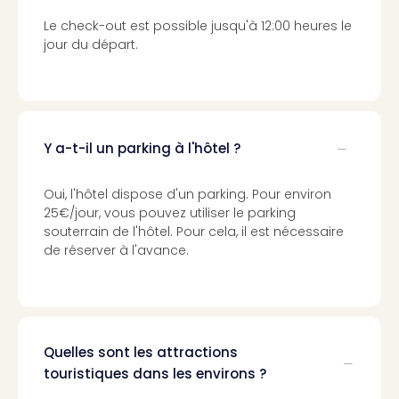
Croa
Le check-out est possible jusqu'à 12:00 heures le
Crv
jour du départ.
Luka
Hote
IN
Biog
The
Y a-t-il un parking à l'hôtel ?
The
&
Bad
Oui, l'hôtel dispose d'un parking. Pour environ
Sins
25€/jour, vous pouvez utiliser le parking
The
souterrain de l'hôtel. Pour cela, il est nécessaire
Über
de réserver à l'avance.
+
Hôte
Rosm
à
Lud
Quelles sont les attractions
The
touristiques dans les environs ?
de