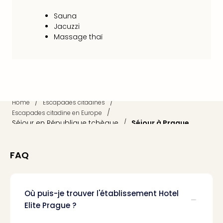
Sch
Inte
Sauna
–
Jacuzzi
Hote
Massage thaï
&
Apa
Glüc
The
&
/
/
Bad
Home
Escapades citadines
/
Sins
Escapades citadine en Europe
Séjour en République tchèque
/
Séjour à Prague
Boll
–
Spa
FAQ
im
Park
Bad
Sch
Où puis-je trouver l'établissement Hotel
Bali
Elite Prague ?
The