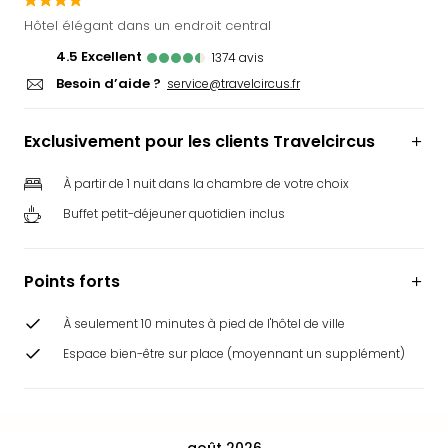
Ger
Hôtel élégant dans un endroit central
Play
4.5
excellent
1374
avis
Funk
Besoin d’aide ?
Bob
service@travelcircus.fr
Plop
Deu
Exclusivement pour les clients Travelcircus
Trips
Leg
À partir de 1 nuit dans la chambre de votre choix
Deu
Buffet petit-déjeuner quotidien inclus
Par
War
Tout
Points forts
les
offr
À seulement 10 minutes à pied de l'hôtel de ville
Parc
aqu
Espace bien-être sur place (moyennant un supplément)
Rula
Trop
Isla
The
août 2026