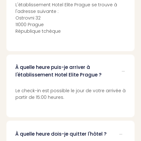
Voir
L'établissement Hotel Elite Prague se trouve à
tout
l'adresse suivante :
les
Ostrovni 32
offr
11000 Prague
Eur
République tchèque
Well
Reso
Rims
Ter
Sple
À quelle heure puis-je arriver à
Bay
l'établissement Hotel Elite Prague ?
Luxu
SPA
Reso
Le check-in est possible le jour de votre arrivée à
Hote
partir de 15:00 heures.
HUP
Hote
Voir
tout
les
À quelle heure dois-je quitter l'hôtel ?
offr