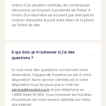
Cara
Grâce à sa situation centrale, de nombreuses
The
attractions se trouvent à proximité de l'hôtel. À
de
moins d'un kilomètre se trouvent par exemple la
Lind
maison dansante, le pont Saint-Marc et la place
Bad
de l'hôtel de ville.
Sch
Bios
Graf
Eber
Trop
À qui dois-je m'adresser si j'ai des
Isla
questions ?
Bats
Pala
Sch
Si vous avez des questions concernant votre
Mar
réservation, l'équipe de Travelcircus est à votre
–
disposition. Notre service clientèle est à votre
Hid
disposition tous les jours par e-mail via
&
service@travelcircus.fr
et par téléphone au
+4930 5444 55 800. Vous trouverez les horaires
Spa
d'ouverture de notre service clientèle sur notre
Amel
site internet.
No.