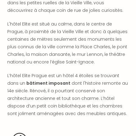
offr
dans les petites ruelles de la Vieille Ville, vous
All
découvrirez à chaque coin de rue de jolies curiosités.
Berli
Col
L'hôtel Elite est situé au calme, dans le centre de
Mun
Prague, à proximité de la Vieille Ville et donc à quelques
Tout
centaines de mètres seulement des monuments les
les
plus connus de la ville comme la Place Charles, le pont
offr
Charles, la maison dansante, le mur Lennon, le théâtre
Forê
national ou encore l’église Saint-Ignace.
Noir
Nour
L’hôtel Elite Prague est un hôtel 4 étoiles se trouvant
Hote
Käp
dans un
bâtiment imposant
dont l'histoire remonte au
Natu
14e siècle. Rénové, il a pourtant conservé son
Adle
architecture ancienne et tout son charme. L’hôtel
Well
dispose d’un petit coin bibliothèque et les chambres
Roth
sont joliment aménagées avec des meubles antiques.
Hote
Schl
Rein