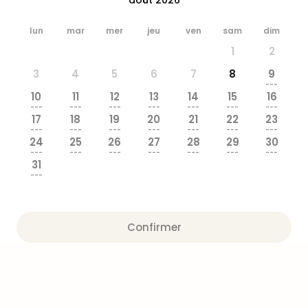
&
Bad
lun
mar
mer
jeu
ven
sam
dim
Sins
1
2
Bad
Sch
3
4
5
6
7
8
9
The
---
10
11
12
13
14
15
16
Cara
---
---
---
---
---
---
---
The
17
18
19
20
21
22
23
Eusk
---
---
---
---
---
---
---
24
25
26
27
28
29
30
Tout
---
---
---
---
---
---
---
les
31
offr
---
Par
dest
Parc
Confirmer
d'at
en
Fran
Puy
du