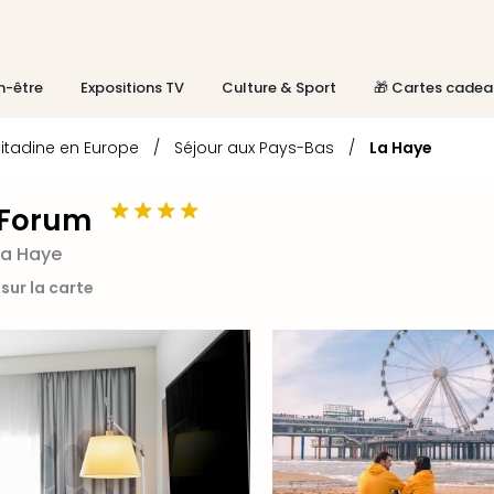
n-être
Expositions TV
Culture & Sport
🎁 Cartes cadea
itadine en Europe
/
Séjour aux Pays-Bas
/
La Haye
 Forum
la Haye
 sur la carte