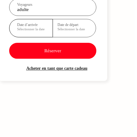
Voyageurs
adulte
Date d’arrivée
Date de départ
Sélectionner la date
Sélectionner la date
Réserver
Acheter en tant que carte cadeau