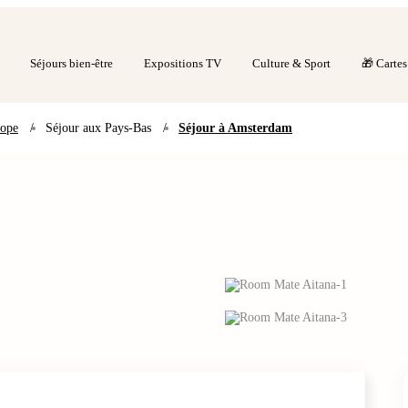
Séjours bien-être
Expositions TV
Culture & Sport
🎁 Carte
rope
/
Séjour aux Pays-Bas
/
Séjour à Amsterdam