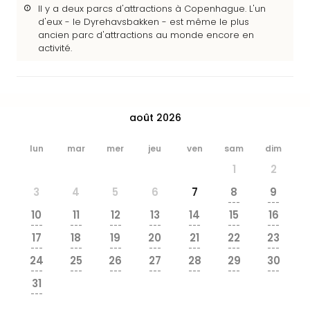
&
Il y a deux parcs d'attractions à Copenhague. L'un
d'eux - le Dyrehavsbakken - est même le plus
Bad
ancien parc d'attractions au monde encore en
Sins
activité.
Bad
Sch
The
Cara
The
août 2026
Eusk
Tout
lun
mar
mer
jeu
ven
sam
dim
les
1
2
offr
Par
3
4
5
6
7
8
9
---
---
dest
10
11
12
13
14
15
16
Parc
---
---
---
---
---
---
---
d'at
17
18
19
20
21
22
23
---
---
---
---
---
---
---
en
24
25
26
27
28
29
30
Fran
---
---
---
---
---
---
---
Puy
31
---
du