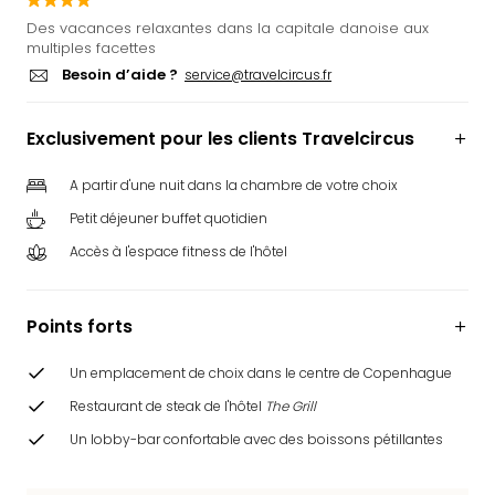
Ger
Des vacances relaxantes dans la capitale danoise aux
Play
multiples facettes
Funk
Besoin d’aide ?
service@travelcircus.fr
Bob
Plop
Exclusivement pour les clients Travelcircus
Deu
Trips
A partir d'une nuit dans la chambre de votre choix
Leg
Deu
Petit déjeuner buffet quotidien
Par
Accès à l'espace fitness de l'hôtel
War
Tout
les
Points forts
offr
Parc
Un emplacement de choix dans le centre de Copenhague
aqu
Restaurant de steak de l'hôtel
The Grill
Rula
Trop
Un lobby-bar confortable avec des boissons pétillantes
Isla
The