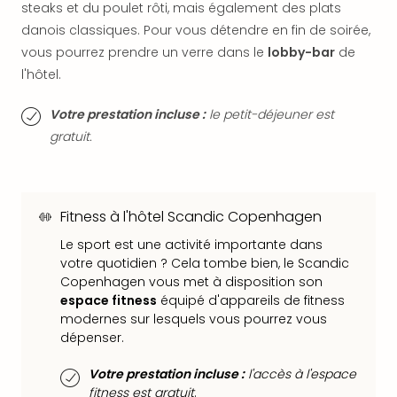
SCH
steaks et du poulet rôti, mais également des plats
PAN
danois classiques. Pour vous détendre en fin de soirée,
Pal
vous pourrez prendre un verre dans le
lobby-bar
de
Sch
l'hôtel.
Bats
Pala
Votre prestation incluse :
le petit-déjeuner est
Hote
gratuit.
Sch
Son
DEK
Cong
War
Fitness à l'hôtel Scandic Copenhagen
The
Le sport est une activité importante dans
de
votre quotidien ? Cela tombe bien, le Scandic
Cara
Copenhagen vous met à disposition son
Bad
espace fitness
équipé d'appareils de fitness
Sch
modernes sur lesquels vous pourrez vous
Séjo
dépenser.
bien
être
Votre prestation incluse :
l'accès à l'espace
Par
fitness est gratuit
.