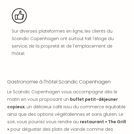
offr
All
Berli
Col
Mun
Sur diverses plateformes en ligne, les clients du
Tout
Scandic Copenhagen ont surtout fait l'éloge du
les
service, de la propreté et de l'emplacement de
offr
l’hôtel.
Forê
Noir
Nour
Hote
Gastronomie à l'hôtel Scandic Copenhagen
Käp
Natu
Le Scandic Copenhagen vous accompagne dès le
Adle
matin en vous proposant un
buffet petit-déjeuner
Well
copieux
, un délicieux café issu du commerce équitable
Roth
ainsi que des options végétaliennes et sans gluten. Le
Hote
Schl
soir, vous pourrez vous rendre au
restaurant « The Grill
Rein
»
pour déguster des plats de viande comme des