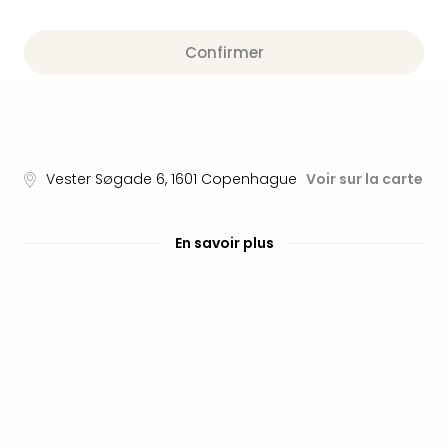
Fou
Parc
Astér
Confirmer
Parc
d'at
en
All
Eur
Park
Vester Søgade 6
,
1601
Copenhague
Voir sur la carte
Rula
Phan
En savoir plus
Play
Funp
Trop
Isla
Movi
Park
Ger
Trips
Parc
d'at