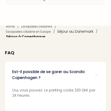
dest
All
Victo
Resi
Hote
/
/
Home
Escapades citadines
Teis
/
Séjour au Danemark
/
Escapades citadine en Europe
Maur
Séjour à Copenhague
Hote
&
FAQ
The
Mari
am
Mee
Est-il possible de se garer au Scandic
Cent
Copenhagen ?
Mar
–
Oui, vous pouvez. Le parking coûte 230 DKK par
Hid
24 heures.
&
Spa
Pal