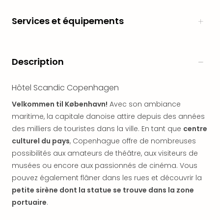
en
Eur
Services et équipements
Parc
Eftel
Esc
Description
cita
Par
dest
Hôtel Scandic Copenhagen
Eur
Velkommen til København!
Avec son ambiance
Paris
Lond
maritime, la capitale danoise attire depuis des années
Pra
des milliers de touristes dans la ville. En tant que
centre
Ams
culturel du pays
, Copenhague offre de nombreuses
Cop
possibilités aux amateurs de théâtre, aux visiteurs de
Brux
musées ou encore aux passionnés de cinéma. Vous
Vien
pouvez également flâner dans les rues et découvrir la
Bud
petite sirène dont la statue se trouve dans la zone
Rom
portuaire
.
Tout
les