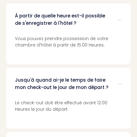
Sch
Inte
–
À partir de quelle heure est-il possible
Hote
de s'enregistrer à l'hôtel ?
&
Apa
Vous pouvez prendre possession de votre
Glüc
chambre d'hôtel à partir de 15:00 Heures.
The
&
Bad
Sins
Boll
Jusqu'à quand ai-je le temps de faire
–
mon check-out le jour de mon départ ?
Spa
im
Le check-out doit être effectué avant 12:00
Park
Heures le jour du départ.
Bad
Sch
Bali
The