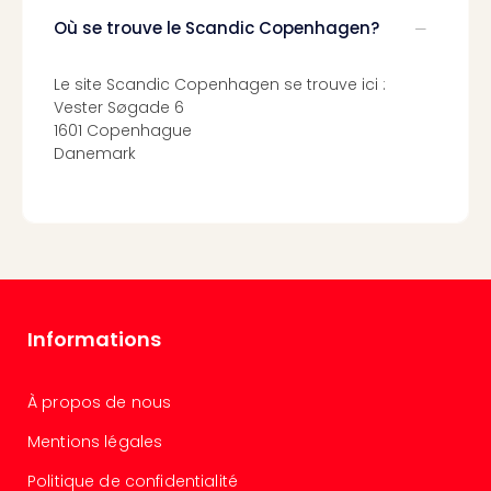
Voir
tout
Où se trouve le Scandic Copenhagen?
les
offr
Le site Scandic Copenhagen se trouve ici :
Eur
Vester Søgade 6
Well
1601 Copenhague
Reso
Danemark
Rims
Ter
Sple
Bay
Luxu
SPA
Reso
Hote
Informations
HUP
Hote
À propos de nous
Voir
tout
Mentions légales
les
offr
Politique de confidentialité