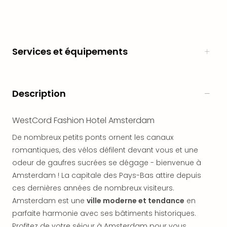
en
Eur
Parc
Eftel
Services et équipements
Esc
cita
Par
dest
Description
Eur
Paris
WestCord Fashion Hotel Amsterdam
Lond
Pra
De nombreux petits ponts ornent les canaux
Ams
romantiques, des vélos défilent devant vous et une
Cop
odeur de gaufres sucrées se dégage - bienvenue à
Brux
Amsterdam ! La capitale des Pays-Bas attire depuis
Vien
Bud
ces dernières années de nombreux visiteurs.
Rom
Amsterdam est une
ville moderne et tendance
en
Tout
parfaite harmonie avec ses bâtiments historiques.
les
Profitez de votre séjour à Amsterdam pour vous