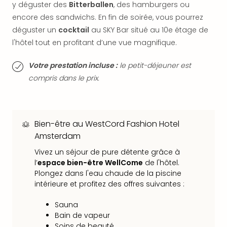
y déguster des
Bitterballen
, des hamburgers ou
dest
encore des sandwichs. En fin de soirée, vous pourrez
All
déguster un
cocktail
au SKY Bar situé au 10e étage de
Victo
Resi
l'hôtel tout en profitant d’une vue magnifique.
Hote
Teis
Votre prestation incluse :
le petit-déjeuner est
Maur
compris dans le prix.
Hote
&
The
Mari
Bien-être au WestCord Fashion Hotel
am
Amsterdam
Mee
Vivez un séjour de pure détente grâce à
Cent
l’
espace bien-être WellCome
de l'hôtel.
Mar
Plongez dans l'eau chaude de la piscine
–
intérieure et profitez des offres suivantes :
Hid
&
Sauna
Spa
Bain de vapeur
Pal
Soins de beauté