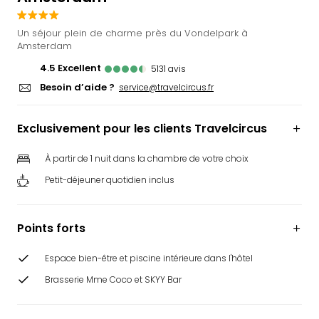
Ger
Play
Un séjour plein de charme près du Vondelpark à
Funk
Amsterdam
Bob
4.5
excellent
5131
avis
Plop
Besoin d’aide ?
service@travelcircus.fr
Deu
Trips
Leg
Exclusivement pour les clients Travelcircus
Deu
Par
À partir de 1 nuit dans la chambre de votre choix
War
Petit-déjeuner quotidien inclus
Tout
les
offr
Points forts
Parc
aqu
Espace bien-être et piscine intérieure dans l'hôtel
Rula
Trop
Brasserie Mme Coco et SKYY Bar
Isla
The