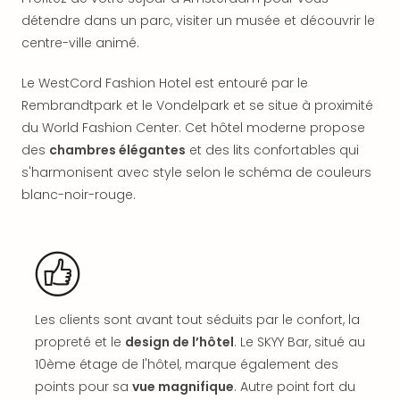
offr
détendre dans un parc, visiter un musée et découvrir le
All
centre-ville animé.
Berli
Col
Le WestCord Fashion Hotel est entouré par le
Mun
Rembrandtpark et le Vondelpark et se situe à proximité
Tout
les
du World Fashion Center. Cet hôtel moderne propose
offr
des
chambres élégantes
et des lits confortables qui
Forê
s'harmonisent avec style selon le schéma de couleurs
Noir
blanc-noir-rouge.
Nour
Hote
Käp
Natu
Adle
Well
Les clients sont avant tout séduits par le confort, la
Roth
propreté et le
design de l’hôtel
. Le SKYY Bar, situé au
Hote
Schl
10ème étage de l'hôtel, marque également des
Rein
points pour sa
vue magnifique
. Autre point fort du