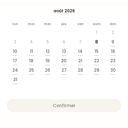
&
Bad
août 2026
Sins
Bad
lun
mar
mer
jeu
ven
sam
dim
Sch
1
2
The
Cara
3
4
5
6
7
8
9
---
The
10
11
12
13
14
15
16
Eusk
---
---
---
---
---
---
---
Tout
17
18
19
20
21
22
23
---
---
---
---
---
---
---
les
24
25
26
27
28
29
30
offr
---
---
---
---
---
---
---
Par
31
---
dest
Parc
d'at
en
Confirmer
Fran
Puy
du