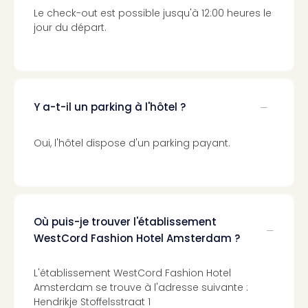
Croa
Le check-out est possible jusqu'à 12:00 heures le
Crv
jour du départ.
Luka
Hote
IN
Biog
The
Y a-t-il un parking à l'hôtel ?
The
&
Oui, l'hôtel dispose d'un parking payant.
Bad
Sins
The
Über
+
Hôte
Où puis-je trouver l'établissement
Rosm
WestCord Fashion Hotel Amsterdam ?
à
Lud
L'établissement WestCord Fashion Hotel
The
Amsterdam se trouve à l'adresse suivante :
de
Hendrikje Stoffelsstraat 1