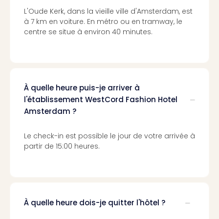
Voir
tout
L'Oude Kerk, dans la vieille ville d'Amsterdam, est
les
à 7 km en voiture. En métro ou en tramway, le
centre se situe à environ 40 minutes.
offr
Eur
Well
Reso
Rims
Ter
À quelle heure puis-je arriver à
Sple
l'établissement WestCord Fashion Hotel
Bay
Amsterdam ?
Luxu
SPA
Le check-in est possible le jour de votre arrivée à
Reso
partir de 15:00 heures.
Hote
HUP
Hote
Voir
tout
À quelle heure dois-je quitter l'hôtel ?
les
offr