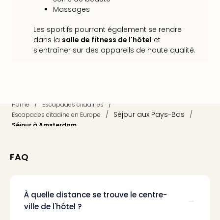
Sch
Massages
Inte
–
Les sportifs pourront également se rendre
Hote
dans la
salle de fitness de l'hôtel
et
&
s'entraîner sur des appareils de haute qualité.
Apa
Glüc
The
&
Bad
/
/
Home
Escapades citadines
Sins
/
Séjour aux Pays-Bas
/
Escapades citadine en Europe
Boll
Séjour à Amsterdam
–
Spa
im
FAQ
Park
Bad
Sch
À quelle distance se trouve le centre-
Bali
ville de l'hôtel ?
The