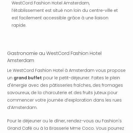
SCH
WestCord Fashion Hotel Amsterdam,
PAN
l’établissement est situé non loin du centre-ville et
Pal
est facilement accessible grâce à une liaison
Sch
rapide.
Bats
Pala
Hote
Sch
Son
Gastronomie au WestCord Fashion Hotel
DEK
Amsterdam
Cong
Le WestCord Fashion Hotel à Amsterdam vous propose
War
un
grand buffet
pour le petit-déjeuner. Faites le plein
The
d'énergie avec des pâtisseries fraîches, des fromages
de
Cara
savoureux, de la charcuterie et des fruits juteux pour
Bad
commencer votre journée d’exploration dans les rues
Sch
d’Amsterdam.
Séjo
bien
Pour le déjeuner ou le dîner, rendez-vous au Fashion's
être
Grand Café ou à la Brasserie Mme Coco. Vous pourrez
Par