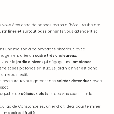
e, vous êtes entre de bonnes mains à l'hôtel Traube am
s, raffinés et surtout passionnants
vous attendent et
ans une maison à colombages historique avec
ménagement crée un
cadre très chaleureux
.
uverez le
jardin d'hiver
, qui dégage une
ambiance
re et ses plafonds en stuc. Le jardin d'hiver est donc
un repas festif.
êle chaleureux vous garantit des
soirées détendues
avec
itôt.
déguster de
délicieux plats
et des vins exquis sur la
du lac de Constance est un endroit idéal pour terminer
ou un
cocktail fruité
.