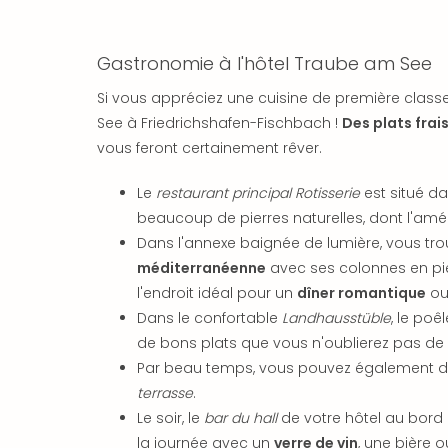
Gastronomie à l'hôtel Traube am See
Si vous appréciez une cuisine de première class
See à Friedrichshafen-Fischbach !
Des plats frai
vous feront certainement rêver.
Le
restaurant principal Rotisserie
est situé d
beaucoup de pierres naturelles, dont l'a
Dans l'annexe baignée de lumière, vous tro
méditerranéenne
avec ses colonnes en pier
l'endroit idéal pour un
dîner romantique
ou 
Dans le confortable
Landhausstüble
, le po
de bons plats que vous n'oublierez pas de s
Par beau temps, vous pouvez également 
terrasse
.
Le soir, le
bar du hall
de votre hôtel au bord 
la journée avec un
verre de vin
, une bière 