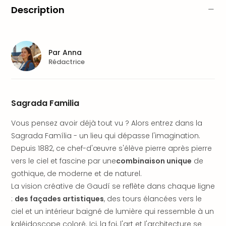
Fou
Description
Parc
Astér
Parc
d'at
Par
Anna
en
Rédactrice
All
Eur
Park
Rula
Sagrada Familia
Phan
Vous pensez avoir déjà tout vu ? Alors entrez dans la
Play
Funp
Sagrada Família - un lieu qui dépasse l'imagination.
Trop
Depuis 1882, ce chef-d'œuvre s'élève pierre après pierre
Isla
vers le ciel et fascine par une
combinaison unique
de
Movi
gothique, de moderne et de naturel.
Park
La vision créative de Gaudí se reflète dans chaque ligne
Ger
:
des façades artistiques
, des tours élancées vers le
Trips
ciel et un intérieur baigné de lumière qui ressemble à un
Parc
d'at
kaléidoscope coloré. Ici, la foi, l'art et l'architecture se