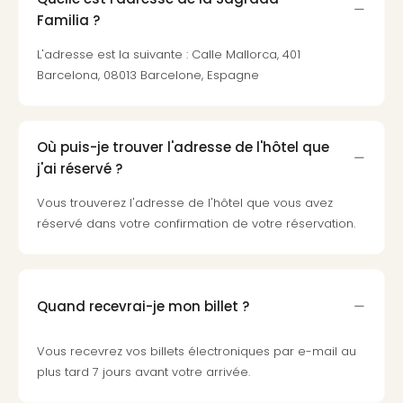
Sch
Familia ?
Inte
–
L'adresse est la suivante : Calle Mallorca, 401
Hote
Barcelona, 08013 Barcelone, Espagne
&
Apa
Glüc
The
Où puis-je trouver l'adresse de l'hôtel que
&
j'ai réservé ?
Bad
Vous trouverez l'adresse de l'hôtel que vous avez
Sins
réservé dans votre confirmation de votre réservation.
Boll
–
Spa
im
Park
Quand recevrai-je mon billet ?
Bad
Sch
Vous recevrez vos billets électroniques par e-mail au
Bali
plus tard 7 jours avant votre arrivée.
The