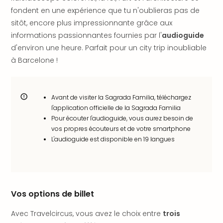
en
fondent en une expérience que tu n'oublieras pas de
Eur
sitôt, encore plus impressionnante grâce aux
Parc
informations passionnantes fournies par l'
audioguide
Eftel
d'environ une heure. Parfait pour un city trip inoubliable
Esc
à Barcelone !
cita
Par
dest
Eur
Avant de visiter la Sagrada Familia, téléchargez
Paris
l'application officielle de la Sagrada Familia
Lond
Pour écouter l'audioguide, vous aurez besoin de
Pra
vos propres écouteurs et de votre smartphone
L'audioguide est disponible en 19 langues
Ams
Cop
Brux
Vien
Bud
Vos options de billet
Rom
Tout
Avec Travelcircus, vous avez le choix entre
trois
les