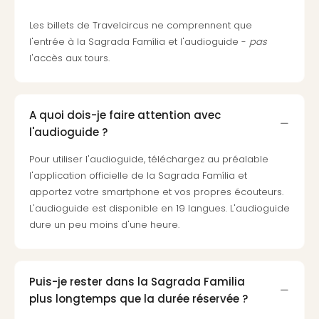
Croa
Crv
Les billets de Travelcircus ne comprennent que
Luka
l'entrée à la Sagrada Família et l'audioguide -
pas
Hote
l'accès aux tours.
IN
Biog
The
A quoi dois-je faire attention avec
The
l'audioguide ?
&
Bad
Pour utiliser l'audioguide, téléchargez au préalable
Sins
l'application officielle de la Sagrada Família et
The
apportez votre smartphone et vos propres écouteurs.
Über
L'audioguide est disponible en 19 langues. L'audioguide
+
dure un peu moins d'une heure.
Hôte
Rosm
à
Lud
Puis-je rester dans la Sagrada Familia
The
plus longtemps que la durée réservée ?
de