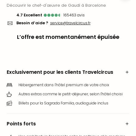
Découvrir le chef-d'œuvre de Gaudí à Barcelone
Ger
Play
4.7
excellent
165463
avis
Funk
Besoin d’aide ?
service@travelcircus.fr
Bob
Plop
L’offre est momentanément épuisée
Deu
Trips
Leg
Deu
Par
Exclusivement pour les clients Travelcircus
War
Tout
Hébergement dans l'hôtel premium de votre choix
les
offr
Autres extras comme le petit-déjeuner, selon l'hôtel choisi
Parc
Billets pour la Sagrada Familia, audioguide inclus
aqu
Rula
Trop
Points forts
Isla
The