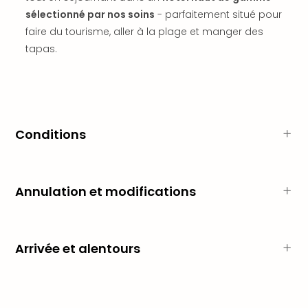
SCH
sélectionné par nos soins
- parfaitement situé pour
PAN
Pal
faire du tourisme, aller à la plage et manger des
Sch
tapas.
Bats
Pala
Hote
Sch
Son
Conditions
DEK
Cong
War
The
Annulation et modifications
de
Cara
Bad
Sch
Arrivée et alentours
Séjo
bien
être
Par