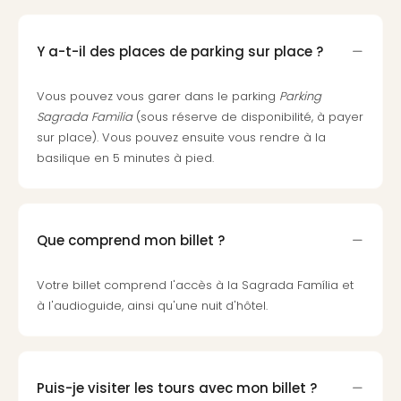
Voir
tout
les
Y a-t-il des places de parking sur place ?
offr
Eur
Vous pouvez vous garer dans le parking
Parking
Well
Sagrada Familia
(sous réserve de disponibilité, à payer
Reso
Rims
sur place). Vous pouvez ensuite vous rendre à la
Ter
basilique en 5 minutes à pied.
Sple
Bay
Luxu
SPA
Que comprend mon billet ?
Reso
Hote
Votre billet comprend l'accès à la Sagrada Família et
HUP
à l'audioguide, ainsi qu'une nuit d'hôtel.
Hote
Voir
tout
les
Puis-je visiter les tours avec mon billet ?
offr