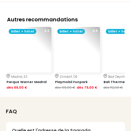
dest
All
Victo
Autres recommandations
Resi
Hote
3.3
4.6
billet + hôtel
billet + hôtel
billet + hôtel
Teis
Maur
Hote
&
The
Mari
am
Madrid, ES
Zirndorf, DE
Bad Oeynhaus
Mee
Parque Warner Madrid
Playmobil Funpark
Bali Therme
dès
69,00 €
dès
99,00 €
dès
79,00 €
dès
112,00 €
Cent
dès
Mar
–
Hid
FAQ
&
Spa
Pal
Quelle est l'adresse de la Sagrada