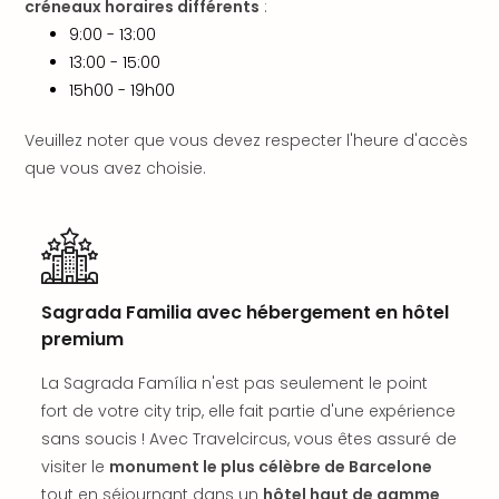
créneaux horaires différents
:
offr
9:00 - 13:00
All
Berli
13:00 - 15:00
Col
15h00 - 19h00
Mun
Tout
Veuillez noter que vous devez respecter l'heure d'accès
les
que vous avez choisie.
offr
Forê
Noir
Nour
Hote
Käp
Sagrada Familia avec hébergement en hôtel
Natu
premium
Adle
Well
La Sagrada Família n'est pas seulement le point
Roth
fort de votre city trip, elle fait partie d'une expérience
Hote
sans soucis ! Avec Travelcircus, vous êtes assuré de
Schl
visiter le
monument le plus célèbre de Barcelone
Rein
tout en séjournant dans un
hôtel haut de gamme