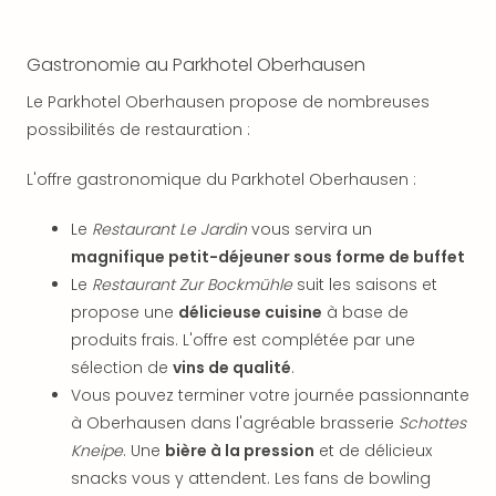
SCH
PAN
Pal
Gastronomie au Parkhotel Oberhausen
Sch
Bats
Le Parkhotel Oberhausen propose de nombreuses
Pala
possibilités de restauration :
Hote
Sch
L'offre gastronomique du Parkhotel Oberhausen :
Son
DEK
Le
Restaurant Le Jardin
vous servira un
Cong
magnifique petit-déjeuner sous forme de buffet
War
Le
Restaurant Zur Bockmühle
suit les saisons et
The
propose une
délicieuse cuisine
à base de
de
produits frais. L'offre est complétée par une
Cara
Bad
sélection de
vins de qualité
.
Sch
Vous pouvez terminer votre journée passionnante
Séjo
à Oberhausen dans l'agréable brasserie
Schottes
bien
Kneipe
. Une
bière à la pression
et de délicieux
être
snacks vous y attendent. Les fans de bowling
Par