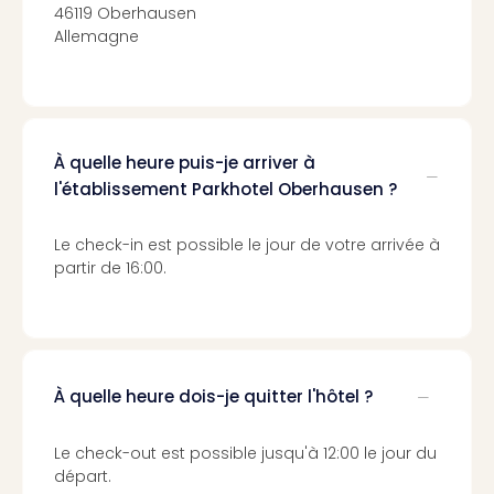
Voir
46119 Oberhausen
tout
Allemagne
les
offr
Eur
Well
Reso
À quelle heure puis-je arriver à
Rims
l'établissement Parkhotel Oberhausen ?
Ter
Sple
Bay
Le check-in est possible le jour de votre arrivée à
Luxu
partir de 16:00.
SPA
Reso
Hote
HUP
Hote
À quelle heure dois-je quitter l'hôtel ?
Voir
tout
Le check-out est possible jusqu'à 12:00 le jour du
les
départ.
offr