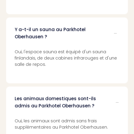
Croa
Crv
Luka
Hote
Y a-t-il un sauna au Parkhotel
IN
Oberhausen ?
Biog
The
The
Oui, l'espace sauna est équipé d'un sauna
&
finlandais, de deux cabines infrarouges et d'une
Bad
salle de repos.
Sins
The
Über
+
Hôte
Les animaux domestiques sont-ils
Rosm
admis au Parkhotel Oberhausen ?
à
Lud
Oui, les animaux sont admis sans frais
The
supplémentaires au Parkhotel Oberhausen.
de