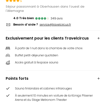
s
Ger
Séjour passionnant à Oberhausen dans l'ouest de
Play
l'Allemagne
Funk
4.0
Très bien
349
avis
Bob
Besoin d’aide ?
service@travelcircus.fr
Plop
Deu
Trips
Exclusivement pour les clients Travelcircus
Leg
Deu
À partir de 1 nuit dans la chambre de votre choix
Par
Buffet petit-déjeuner quotidien
War
Tout
Accès gratuit à l'espace sauna
les
offr
Parc
Points forts
aqu
Rula
Sauna finlandais et cabines infrarouges
Trop
À seulement 10 minutes en voiture de la Königs Pilsener
Isla
Arena et du Stage Metronom Theater
The