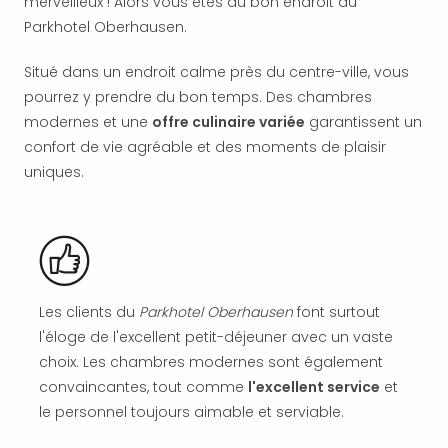
merveilleux ! Alors vous êtes au bon endroit au
offr
Parkhotel Oberhausen.
All
Berli
Situé dans un endroit calme près du centre-ville, vous
Col
Mun
pourrez y prendre du bon temps. Des chambres
Tout
modernes et une
offre culinaire variée
garantissent un
les
confort de vie agréable et des moments de plaisir
offr
uniques.
Forê
Noir
Nour
Hote
Käp
Natu
Les clients du
Parkhotel Oberhausen
font surtout
Adle
l'éloge de l'excellent petit-déjeuner avec un vaste
Well
Roth
choix. Les chambres modernes sont également
Hote
convaincantes, tout comme
l'excellent service
et
Schl
le personnel toujours aimable et serviable.
Rein