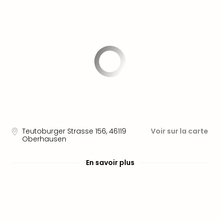
Fou
Parc
Astér
Parc
d'at
en
All
Eur
Park
Rula
Phan
Play
Funp
Teutoburger Strasse 156
,
46119
Voir sur la carte
Oberhausen
Trop
Isla
En savoir plus
Movi
Park
Ger
Trips
Parc
d'at