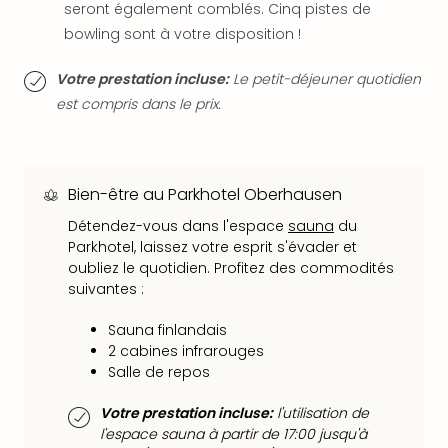
seront également comblés. Cinq pistes de
dest
bowling sont à votre disposition !
All
Victo
Votre prestation incluse:
Le petit-déjeuner quotidien
Resi
Hote
est compris dans le prix.
Teis
Maur
Hote
&
Bien-être au Parkhotel Oberhausen
The
Détendez-vous dans l'espace
sauna
du
Mari
Parkhotel, laissez votre esprit s'évader et
am
oubliez le quotidien. Profitez des commodités
Mee
suivantes :
Cent
Mar
Sauna finlandais
–
2 cabines infrarouges
Hid
Salle de repos
&
Spa
Votre prestation incluse:
l'utilisation de
Pal
l'espace sauna à partir de 17:00 jusqu'à