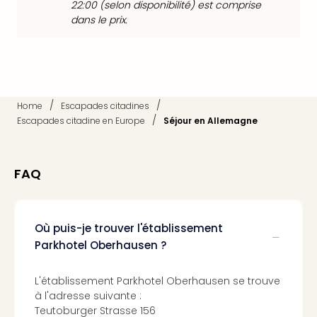
Sch
22:00 (selon disponibilité) est comprise
dans le prix.
Inte
–
Hote
&
Apa
Glüc
/
/
Home
Escapades citadines
The
/
Escapades citadine en Europe
Séjour en Allemagne
&
Bad
Sins
FAQ
Boll
–
Spa
im
Où puis-je trouver l'établissement
Park
Parkhotel Oberhausen ?
Bad
Sch
L'établissement Parkhotel Oberhausen se trouve
Bali
à l'adresse suivante :
The
Teutoburger Strasse 156