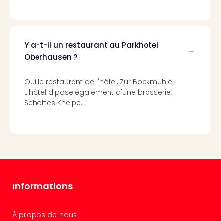
Cara
The
de
Lind
Y a-t-il un restaurant au Parkhotel
Bad
Sch
Oberhausen ?
Bios
Graf
Oui le restaurant de l'hôtel, Zur Bockmühle.
Eber
L'hôtel dipose également d'une brasserie,
Trop
Schottes Kneipe.
Isla
Bats
Pala
Sch
Mar
–
Hid
Informations
&
Spa
Amel
À propos de nous
No.