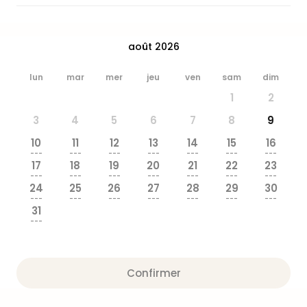
&
Bad
Sins
août 2026
Bad
Sch
lun
mar
mer
jeu
ven
sam
dim
The
1
2
Cara
The
3
4
5
6
7
8
9
Eusk
10
11
12
13
14
15
16
Tout
---
---
---
---
---
---
---
les
17
18
19
20
21
22
23
offr
---
---
---
---
---
---
---
24
25
26
27
28
29
30
Par
---
---
---
---
---
---
---
dest
31
Parc
---
d'at
en
Fran
Confirmer
Puy
du