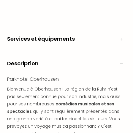
en
Eur
Parc
Eftel
Esc
cita
Services et équipements
Par
dest
Eur
Description
Paris
Lond
Pra
Parkhotel Oberhausen
Ams
Bienvenue à Oberhausen ! La région de la Ruhr n'est
Cop
Brux
pas seulement connue pour son industrie, mais aussi
Vien
pour ses nombreuses
comédies musicales et ses
Bud
spectacles
qui y sont régulièrement présentés dans
Rom
une grande variété et qui fascinent les visiteurs. Vous
Tout
prévoyez un voyage musica passionnant ? C'est
les