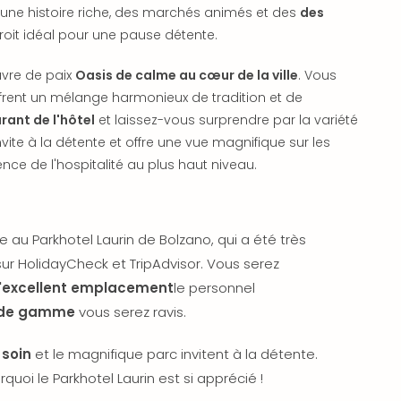
 une histoire riche, des marchés animés et des
des
roit idéal pour une pause détente.
avre de paix
Oasis de calme au cœur de la ville
. Vous
ffrent un mélange harmonieux de tradition et de
rant de l'hôtel
et laissez-vous surprendre par la variété
vite à la détente et offre une vue magnifique sur les
ence de l'hospitalité au plus haut niveau.
e au Parkhotel Laurin de Bolzano, qui a été très
sur HolidayCheck et TripAdvisor. Vous serez
l'excellent emplacement
le personnel
t de gamme
vous serez ravis.
soin
et le magnifique parc invitent à la détente.
i le Parkhotel Laurin est si apprécié !