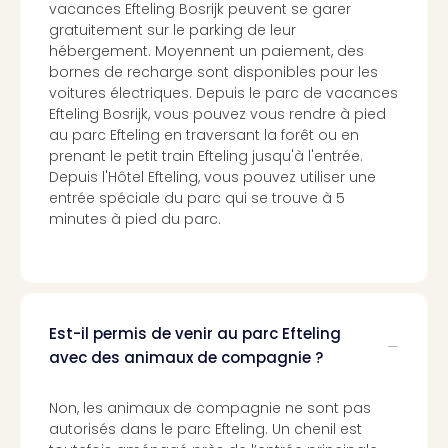
vacances Efteling Bosrijk peuvent se garer
3
gratuitement sur le parking de leur
Hote
hébergement. Moyennent un paiement, des
&
bornes de recharge sont disponibles pour les
App
voitures électriques. Depuis le parc de vacances
ave
Efteling Bosrijk, vous pouvez vous rendre à pied
the
au parc Efteling en traversant la forêt ou en
Südp
prenant le petit train Efteling jusqu'à l'entrée.
Expo
Depuis l'Hôtel Efteling, vous pouvez utiliser une
TV
entrée spéciale du parc qui se trouve à 5
Par
minutes à pied du parc.
caté
Visit
des
stud
de
Est-il permis de venir au parc Efteling
tou
avec des animaux de compagnie ?
The
mak
Non, les animaux de compagnie ne sont pas
of
autorisés dans le parc Efteling. Un chenil est
Harr