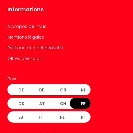
Cirq
Informations
du
Solei
ALIZÉ
À propos de nous
STAR
Mentions légales
EXPR
Tout
Politique de confidentialité
les
offr
Offres d'emploi
🎁
Cart
cad
Pays
Cart
cad
DE
BE
GB
NL
Cart
cad
DK
AT
CH
FR
Cart
cad
ES
IT
PL
PT
Eur
Park