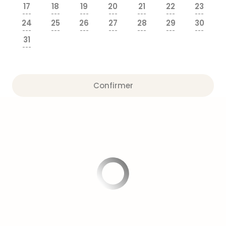
Fou
17
18
19
20
21
22
23
Parc
---
---
---
---
---
---
---
24
25
26
27
28
29
30
Astér
---
---
---
---
---
---
---
Parc
31
d'at
---
en
All
Eur
Confirmer
Park
Rula
Phan
Play
Funp
Trop
Isla
Movi
Park
Ger
Trips
Parc
d'at