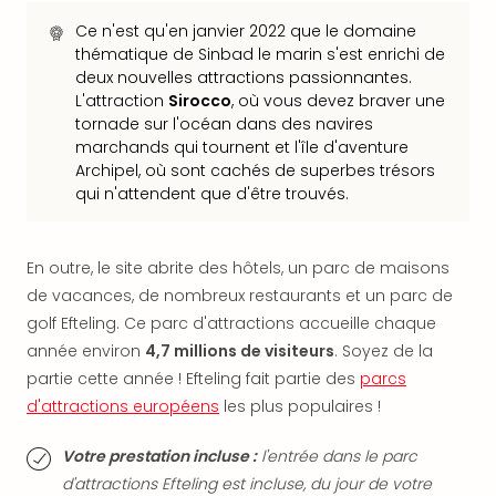
Sch
Ce n'est qu'en janvier 2022 que le domaine
Inte
thématique de Sinbad le marin s'est enrichi de
–
deux nouvelles attractions passionnantes.
Hote
L'attraction
Sirocco
, où vous devez braver une
&
tornade sur l'océan dans des navires
Apa
marchands qui tournent et l'île d'aventure
Glüc
Archipel, où sont cachés de superbes trésors
The
qui n'attendent que d'être trouvés.
&
Bad
Sins
En outre, le site abrite des hôtels, un parc de maisons
Boll
de vacances, de nombreux restaurants et un parc de
–
golf Efteling. Ce parc d'attractions accueille chaque
Spa
im
année environ
4,7 millions de visiteurs
. Soyez de la
Park
partie cette année ! Efteling fait partie des
parcs
Bad
d'attractions européens
les plus populaires !
Sch
Bali
Votre prestation incluse :
l'entrée dans le parc
The
d'attractions Efteling est incluse, du jour de votre