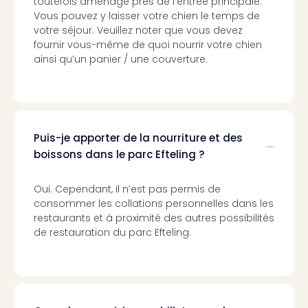
toutefois aménagé près de l’entrée principale.
Pott
Vous pouvez y laisser votre chien le temps de
Lon
votre séjour. Veuillez noter que vous devez
san
fournir vous-même de quoi nourrir votre chien
tran
ainsi qu’un panier / une couverture.
The
mak
of
Harr
Pott
Puis-je apporter de la nourriture et des
Lon
boissons dans le parc Efteling ?
ave
tran
Ga
Oui. Cependant, il n’est pas permis de
consommer les collations personnelles dans les
of
restaurants et à proximité des autres possibilités
Thro
de restauration du parc Efteling.
Stud
Tour
Tout
les
expo