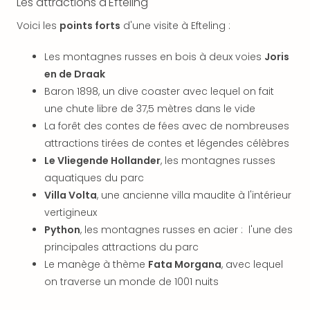
Les attractions d'Efteling
dest
All
Voici les
points forts
d'une visite à Efteling :
Victo
Resi
Les montagnes russes en bois à deux voies
Joris
Hote
en de Draak
Teis
Baron 1898, un dive coaster avec lequel on fait
Maur
une chute libre de 37,5 mètres dans le vide
Hote
La forêt des contes de fées avec de nombreuses
&
attractions tirées de contes et légendes célèbres
The
Le Vliegende Hollander
, les montagnes russes
Mari
am
aquatiques du parc
Mee
Villa Volta
, une ancienne villa maudite à l'intérieur
Cent
vertigineux
Mar
Python
, les montagnes russes en acier : l'une des
–
principales attractions du parc
Hid
Le manège à thème
Fata Morgana
, avec lequel
&
on traverse un monde de 1001 nuits
Spa
Pal