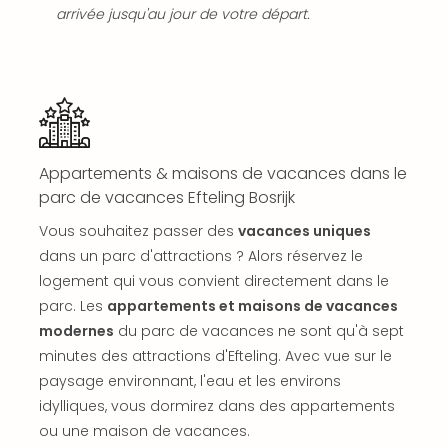
Voir
arrivée jusqu'au jour de votre départ.
tout
les
offr
Eur
Well
Reso
Rims
Appartements & maisons de vacances dans le
Ter
parc de vacances Efteling Bosrijk
Sple
Bay
Vous souhaitez passer des
vacances uniques
Luxu
dans un parc d'attractions ? Alors réservez le
SPA
logement qui vous convient directement dans le
Reso
parc. Les
appartements et maisons de vacances
Hote
HUP
modernes
du parc de vacances ne sont qu'à sept
Hote
minutes des attractions d'Efteling. Avec vue sur le
Voir
paysage environnant, l'eau et les environs
tout
idylliques, vous dormirez dans des appartements
les
ou une maison de vacances.
offr