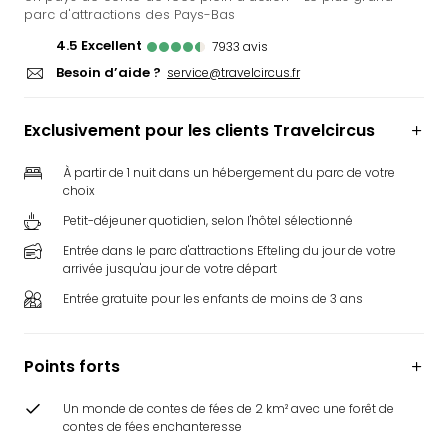
parc d'attractions des Pays-Bas
Ger
Play
4.5
excellent
7933
avis
Funk
Besoin d’aide ?
service@travelcircus.fr
Bob
Plop
Deu
Exclusivement pour les clients Travelcircus
Trips
Leg
À partir de 1 nuit dans un hébergement du parc de votre
choix
Deu
Par
Petit-déjeuner quotidien, selon l'hôtel sélectionné
War
Entrée dans le parc d'attractions Efteling du jour de votre
Tout
arrivée jusqu'au jour de votre départ
les
Entrée gratuite pour les enfants de moins de 3 ans
offr
Parc
aqu
Points forts
Rula
Trop
Un monde de contes de fées de 2 km² avec une forêt de
Isla
contes de fées enchanteresse
The