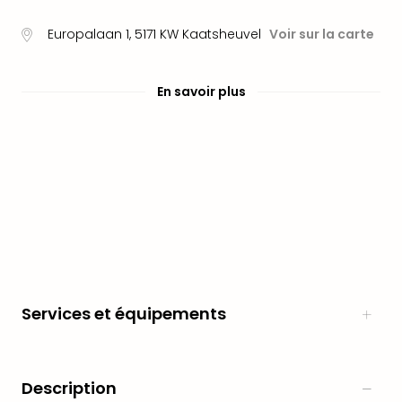
en
Europalaan 1
,
5171 KW
Kaatsheuvel
Voir sur la carte
Eur
Parc
Eftel
En savoir plus
Esc
cita
Par
dest
Eur
Paris
Lond
Pra
Ams
Cop
Brux
Vien
Services et équipements
Bud
Rom
Tout
Description
les