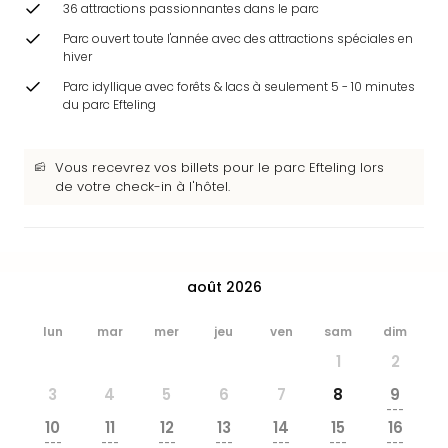
36 attractions passionnantes dans le parc
&
Bad
Parc ouvert toute l'année avec des attractions spéciales en
Sins
hiver
Bad
Parc idyllique avec forêts & lacs à seulement 5 - 10 minutes
Sch
du parc Efteling
The
Cara
The
Vous recevrez vos billets pour le parc Efteling lors
Eusk
de votre check-in à l'hôtel.
Tout
les
offr
Par
août 2026
dest
Parc
lun
mar
mer
jeu
ven
sam
dim
d'at
1
2
en
Fran
3
4
5
6
7
8
9
Puy
---
10
11
12
13
14
15
16
du
---
---
---
---
---
---
---