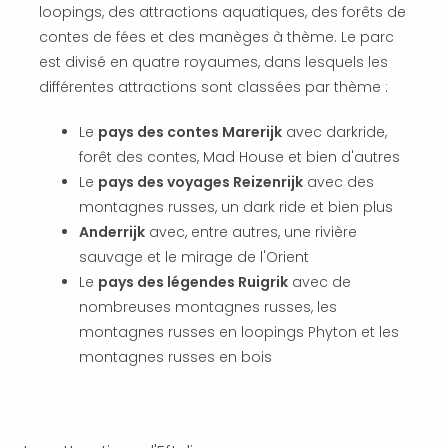
SCH
loopings, des attractions aquatiques, des forêts de
PAN
contes de fées et des manèges à thème. Le parc
Pal
est divisé en quatre royaumes, dans lesquels les
Sch
différentes attractions sont classées par thème :
Bats
Pala
Le
pays des contes Marerijk
avec darkride,
Hote
Sch
forêt des contes, Mad House et bien d'autres
Son
Le
pays des voyages Reizenrijk
avec des
DEK
montagnes russes, un dark ride et bien plus
Cong
Anderrijk
avec, entre autres, une rivière
War
sauvage et le mirage de l'Orient
The
Le
pays des légendes Ruigrik
avec de
de
nombreuses montagnes russes, les
Cara
Bad
montagnes russes en loopings Phyton et les
Sch
montagnes russes en bois
Séjo
bien
être
Par