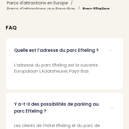
Cara
Parcs d'attractions en Europe
/
The
Parcs d'attractions aux Pays-Bas
/
Parc Efteling
de
Lind
Bad
FAQ
Sch
Bios
Graf
Quelle est l’adresse du parc Efteling ?
Eber
Trop
Isla
L’adresse du parc Efteling est la suivante :
Bats
Europalaan 1, Kaatsheuvel, Pays-Bas
Pala
Sch
Mar
–
Hid
Y a-t-il des possibilités de parking au
&
parc Efteling ?
Spa
Amel
Les clients de l'Hôtel Efteling et du parc de
No.