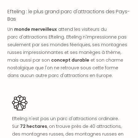
offr
All
Efteling : le plus grand parc d'attractions des Pays-
Berli
Bas
Col
Un
monde merveilleux
attend les visiteurs du
Mun
Tout
parc d'attractions Efteling. Efteling n'impressionne pas
les
seulement par ses mondes féeriques, ses montagnes
offr
russes impressionnantes et ses manèges à thème,
Forê
mais aussi par son
concept durable
et son charme
Noir
nostalgique que l'on ne retrouve sous cette forme
Nour
dans aucun autre parc d'attractions en Europe.
Hote
Käp
Natu
Adle
Well
Roth
Hote
Efteling n'est pas un parc d'attractions ordinaire.
Schl
Sur
72 hectares
, on trouve près de 40 attractions,
Rein
des montagnes russes, des montagnes russes en