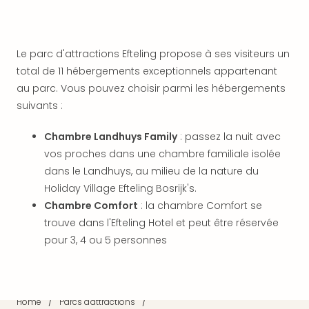
Croa
Crv
Luka
Le parc d'attractions Efteling propose à ses visiteurs un
Hote
IN
total de 11 hébergements exceptionnels appartenant
Biog
au parc. Vous pouvez choisir parmi les hébergements
The
suivants :
The
&
Chambre Landhuys Family
: passez la nuit avec
Bad
vos proches dans une chambre familiale isolée
Sins
dans le Landhuys, au milieu de la nature du
The
Holiday Village Efteling Bosrijk's.
Über
Chambre Comfort
: la chambre Comfort se
+
Hôte
trouve dans l'Efteling Hotel et peut être réservée
Rosm
pour 3, 4 ou 5 personnes
à
Lud
The
de
/
/
Home
Parcs d'attractions