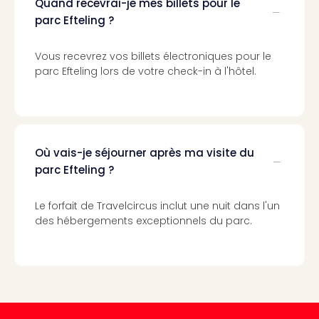
Cult
Quand recevrai-je mes billets pour le
&
parc Efteling ?
Spor
Par
Vous recevrez vos billets électroniques pour le
caté
parc Efteling lors de votre check-in à l'hôtel.
Évé
cult
Forfa
Expé
Stut
Où vais-je séjourner après ma visite du
Mus
parc Efteling ?
BM
Mun
Mus
Le forfait de Travelcircus inclut une nuit dans l'un
des hébergements exceptionnels du parc.
du
Louv
Nau
Tec
Sins
Tec
Spey