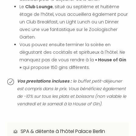
Sch
Le
Club Lounge
, situé au septième et huitième
Inte
étage de l’hôtel, vous accueillera également pour
–
un Club Breakfast, un Light Lunch ou un Dinner
Hote
&
avec une vue fantastique sur le Zoologischer
Apa
Garten.
Glüc
Vous pouvez ensuite terminer la soirée en
The
dégustant des cocktails et spiritueux à l'hôtel. Ne
&
manquez pas de vous rendre à la
« House of Gin
Bad
»
qui propose 150 gins différents.
Sins
Boll
Vos prestations incluses :
le buffet petit-déjeuner
–
est compris dans le prix. Vous bénéficiez également
Spa
im
de -10% sur tous les plats et boissons (non valable le
Park
vendredi et le samedi à la House of Gin).
Bad
Sch
Bali
The
SPA & détente à l’hôtel Palace Berlin