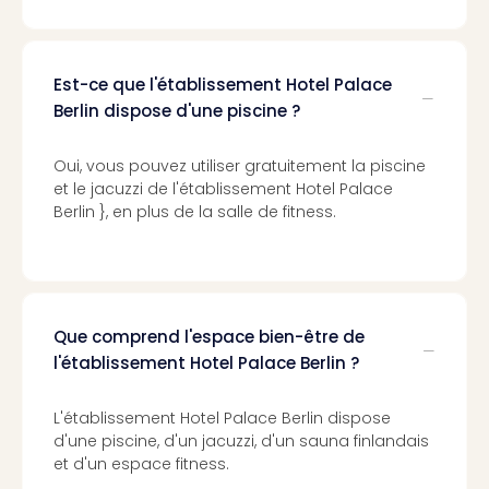
Pott
Lon
san
tran
Est-ce que l'établissement Hotel Palace
The
Berlin dispose d'une piscine ?
mak
of
Oui, vous pouvez utiliser gratuitement la piscine
Harr
et le jacuzzi de l'établissement Hotel Palace
Pott
Berlin }, en plus de la salle de fitness.
Lon
ave
tran
Ga
of
Que comprend l'espace bien-être de
Thro
l'établissement Hotel Palace Berlin ?
Stud
Tour
L'établissement Hotel Palace Berlin dispose
Tout
d'une piscine, d'un jacuzzi, d'un sauna finlandais
les
et d'un espace fitness.
expo