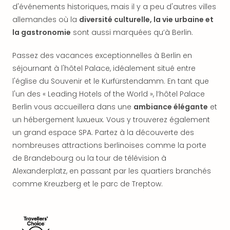
offr
d'événements historiques, mais il y a peu d'autres villes
All
allemandes où la
diversité culturelle, la vie urbaine et
Berli
la gastronomie
sont aussi marquées qu’à Berlin.
Col
Mun
Passez des vacances exceptionnelles à Berlin en
Tout
séjournant à l'hôtel Palace, idéalement situé entre
les
l'église du Souvenir et le Kurfürstendamm. En tant que
offr
l'un des « Leading Hotels of the World », l’hôtel Palace
Forê
Noir
Berlin vous accueillera dans une
ambiance élégante
et
Nour
un hébergement luxueux. Vous y trouverez également
Hote
un grand espace SPA. Partez à la découverte des
Käp
nombreuses attractions berlinoises comme la porte
Natu
de Brandebourg ou la tour de télévision à
Adle
Alexanderplatz, en passant par les quartiers branchés
Well
comme Kreuzberg et le parc de Treptow.
Roth
Hote
Schl
Rein