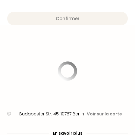
Fou
Parc
Astér
Confirmer
Parc
d'at
en
All
Eur
Park
Rula
Phan
Play
Funp
Trop
Isla
Movi
Park
Ger
Budapester Str. 45
,
10787
Berlin
Voir sur la carte
Trips
Parc
En savoir plus
d'at