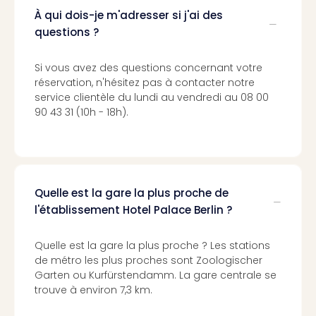
3
À qui dois-je m'adresser si j'ai des
Hote
questions ?
&
App
Si vous avez des questions concernant votre
ave
réservation, n'hésitez pas à contacter notre
the
service clientèle du lundi au vendredi au 08 00
Südp
90 43 31 (10h - 18h).
Expo
TV
Par
caté
Visit
Quelle est la gare la plus proche de
des
l'établissement Hotel Palace Berlin ?
stud
de
Quelle est la gare la plus proche ? Les stations
tou
de métro les plus proches sont Zoologischer
The
Garten ou Kurfürstendamm. La gare centrale se
mak
trouve à environ 7,3 km.
of
Harr