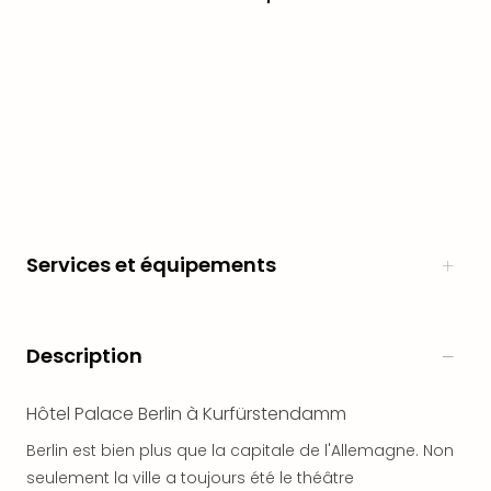
en
Eur
Parc
Eftel
Esc
cita
Par
dest
Eur
Paris
Lond
Services et équipements
Pra
Ams
Cop
Description
Brux
Vien
Bud
Hôtel Palace Berlin à Kurfürstendamm
Rom
Berlin est bien plus que la capitale de l'Allemagne. Non
Tout
les
seulement la ville a toujours été le théâtre