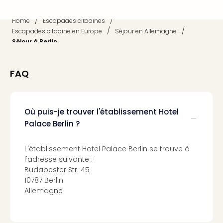
Croa
Crv
/
/
Home
Escapades citadines
Luka
/
/
Escapades citadine en Europe
Séjour en Allemagne
Hote
Séjour à Berlin
IN
Biog
The
FAQ
The
&
Bad
Où puis-je trouver l'établissement Hotel
Sins
Palace Berlin ?
The
Über
+
L'établissement Hotel Palace Berlin se trouve à
l'adresse suivante :
Hôte
Budapester Str. 45
Rosm
10787 Berlin
à
Allemagne
Lud
The
de