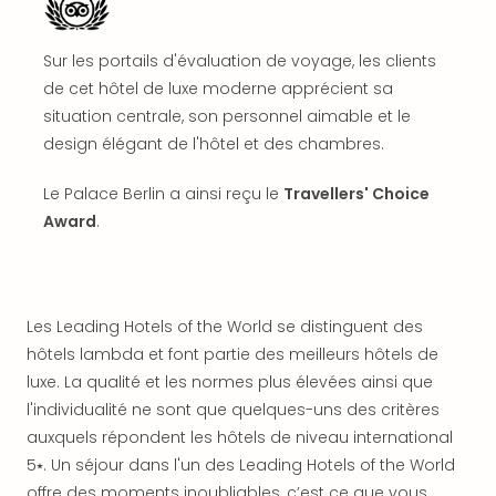
SCH
PAN
Pal
Sur les portails d'évaluation de voyage, les clients
Sch
de cet hôtel de luxe moderne apprécient sa
Bats
situation centrale, son personnel aimable et le
Pala
design élégant de l'hôtel et des chambres.
Hote
Sch
Le Palace Berlin a ainsi reçu le
Travellers' Choice
Son
DEK
Award
.
Cong
War
The
de
Les Leading Hotels of the World se distinguent des
Cara
hôtels lambda et font partie des meilleurs hôtels de
Bad
luxe. La qualité et les normes plus élevées ainsi que
Sch
l'individualité ne sont que quelques-uns des critères
Séjo
auxquels répondent les hôtels de niveau international
bien
être
5⭑. Un séjour dans l'un des Leading Hotels of the World
Par
offre des moments inoubliables, c’est ce que vous