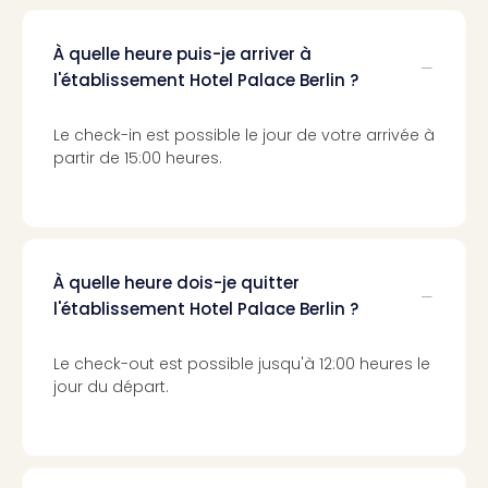
Cara
The
de
À quelle heure puis-je arriver à
Lind
l'établissement Hotel Palace Berlin ?
Bad
Sch
Le check-in est possible le jour de votre arrivée à
Bios
partir de 15:00 heures.
Graf
Eber
Trop
Isla
Bats
À quelle heure dois-je quitter
Pala
l'établissement Hotel Palace Berlin ?
Sch
Mar
Le check-out est possible jusqu'à 12:00 heures le
–
jour du départ.
Hid
&
Spa
Amel
No.