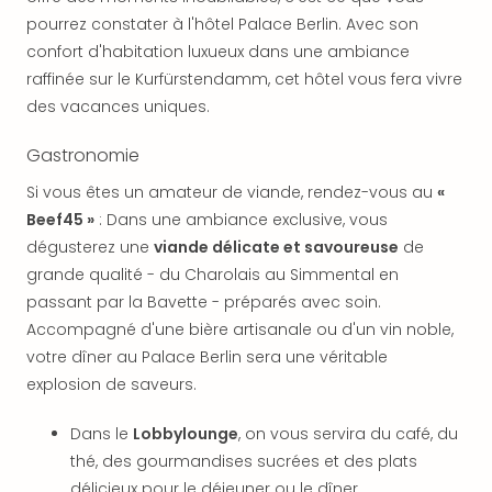
dest
pourrez constater à l'hôtel Palace Berlin. Avec son
All
confort d'habitation luxueux dans une ambiance
Victo
raffinée sur le Kurfürstendamm, cet hôtel vous fera vivre
Resi
des vacances uniques.
Hote
Teis
Gastronomie
Maur
Hote
Si vous êtes un amateur de viande, rendez-vous au
«
&
Beef45 »
: Dans une ambiance exclusive, vous
The
dégusterez une
viande délicate et savoureuse
de
Mari
grande qualité - du Charolais au Simmental en
am
passant par la Bavette - préparés avec soin.
Mee
Accompagné d'une bière artisanale ou d'un vin noble,
Cent
Mar
votre dîner au Palace Berlin sera une véritable
–
explosion de saveurs.
Hid
&
Dans le
Lobbylounge
, on vous servira du café, du
Spa
thé, des gourmandises sucrées et des plats
Pal
délicieux pour le déjeuner ou le dîner.