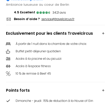
Ger
Ambiance luxueuse au coeur de Berlin
Play
4.5
excellent
3421
avis
Funk
Besoin d’aide ?
service@travelcircus.fr
Bob
Plop
Deu
Exclusivement pour les clients Travelcircus
Trips
Leg
À partir de 1 nuit dans la chambre de votre choix
Deu
Buffet petit-déjeuner quotidien
Par
Accès à la piscine et au jacuzzi
War
Tout
Accès à l'espace fitness
les
10 % de remise à Beef 45
offr
Parc
aqu
Points forts
Rula
Trop
Dimanche - jeudi : 15% de réduction à la House of Gin
Isla
The