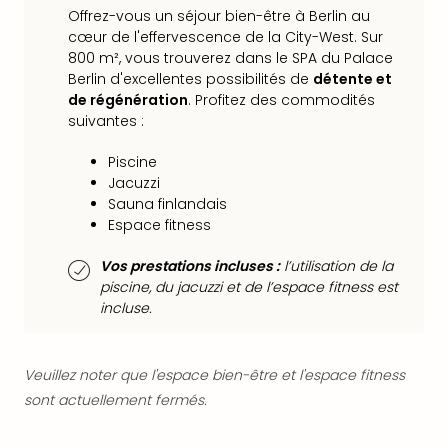
Voir
Offrez-vous un séjour bien-être à Berlin au
tout
cœur de l'effervescence de la City-West. Sur
les
800 m², vous trouverez dans le SPA du Palace
offr
Berlin d'excellentes possibilités de
détente et
Eur
de régénération
. Profitez des commodités
Well
suivantes :
Reso
Rims
Piscine
Ter
Jacuzzi
Sple
Sauna finlandais
Bay
Espace fitness
Luxu
SPA
Vos prestations incluses :
l’utilisation de la
Reso
piscine, du jacuzzi et de l’espace fitness est
Hote
incluse.
HUP
Hote
Voir
Veuillez noter que l'espace bien-être et l'espace fitness
tout
sont actuellement fermés.
les
offr