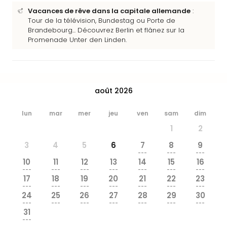
&
Vacances de rêve dans la capitale allemande
:
Bad
Tour de la télévision, Bundestag ou Porte de
Sins
Brandebourg... Découvrez Berlin et flânez sur la
Bad
Promenade Unter den Linden.
Sch
The
Cara
The
août 2026
Eusk
Tout
lun
mar
mer
jeu
ven
sam
dim
les
offr
1
2
Par
3
4
5
6
7
8
9
dest
---
---
---
Parc
10
11
12
13
14
15
16
---
---
---
---
---
---
---
d'at
17
18
19
20
21
22
23
en
---
---
---
---
---
---
---
Fran
24
25
26
27
28
29
30
---
---
---
---
---
---
---
Puy
31
du
---