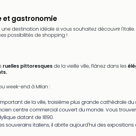
de et gastronomie
 une destination idéale si vous souhaitez découvrir l'Italie
es possibilités de shopping !
es
ruelles pittoresques
de la vieille ville, flânez dans les
él
ts.
ou week-end à Milan :
important de la ville, troisième plus grande cathédrale d
lus ancien centre commercial couvert du monde. Vous trouve
yllique datant de 1890.
 des souverains italiens, il abrite aujourd'hui des exposit