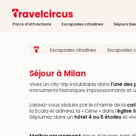
Parcs d'attractions
Escapades citadines
Séjours bie
Escapades citadines
Escapades ci
Séjour à Milan
Vivez un city-trip inoubliable dans
l'une des
monuments historiques impressionnants et un
Laissez-vous séduire par le charme de la
cat
la Scala et admirez la « Cène » dans l'
église 
Séjournez dans un
hôtel 4 ou 5 étoiles
et vi
Malheureusement
nous n'avons pas d'