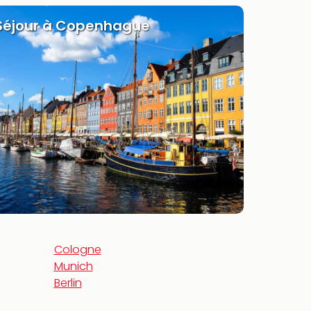
Séjour à Copenhague
Cologne
Munich
Berlin