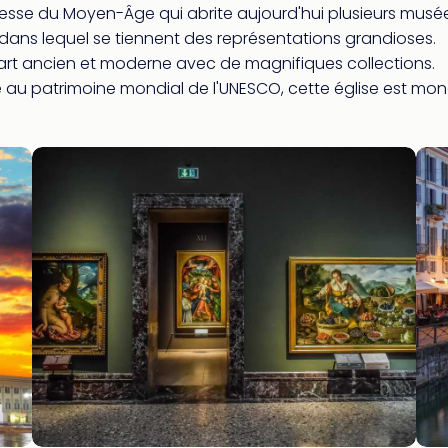
resse du Moyen-Âge qui abrite aujourd'hui plusieurs musé
x dans lequel se tiennent des représentations grandioses.
art ancien et moderne avec de magnifiques collections.
rite au patrimoine mondial de l'UNESCO, cette église est m