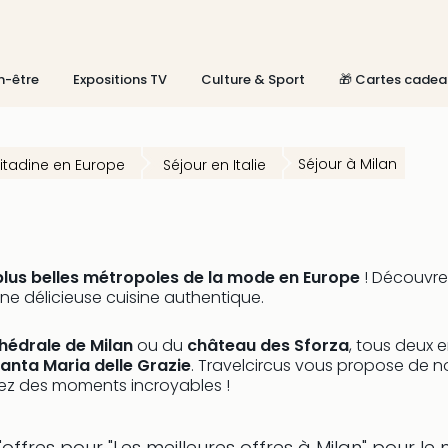
n-être
Expositions TV
Culture & Sport
🎁 Cartes cadea
Séjour à Milan
tadine en Europe
Séjour en Italie
 plus belles métropoles de la mode en Europe
! Découvrez
e délicieuse cuisine authentique.
hédrale de Milan
ou du
château des Sforza
, tous deux 
Santa Maria delle Grazie
. Travelcircus vous propose de n
vez des moments incroyables !
offres pour "Les meilleures offres à Milan" pour l