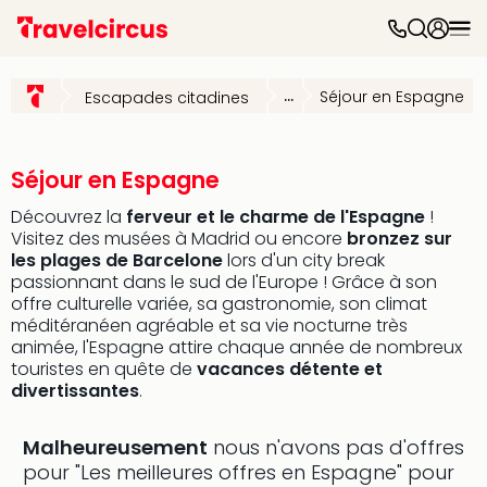
Parc
d'at
...
Séjour en Espagne
Escapades citadines
Par
caté
Parc
d'at
Séjour en Espagne
Parc
Découvrez la
ferveur et le charme de l'Espagne
!
Astér
Visitez des musées à Madrid ou encore
bronzez sur
Puy
les plages de Barcelone
lors d'un city break
du
passionnant dans le sud de l'Europe ! Grâce à son
Fou
offre culturelle variée, sa gastronomie, son climat
Futu
méditéranéen agréable et sa vie nocturne très
Phan
animée, l'Espagne attire chaque année de nombreux
Eur
touristes en quête de
vacances détente et
Park
divertissantes
.
Parc
Eftel
Malheureusement
nous n'avons pas d'offres
Mov
pour "Les meilleures offres en Espagne" pour
Park