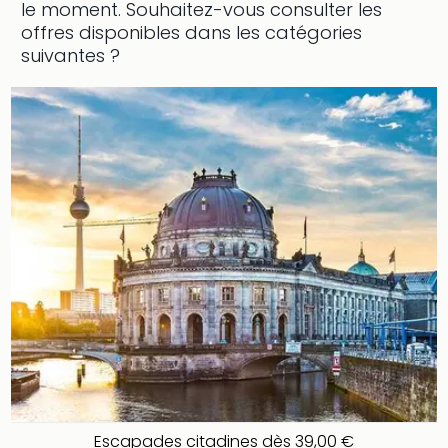
le moment.
Souhaitez-vous consulter les
Ger
offres disponibles dans les catégories
Play
suivantes ?
Funk
Bob
Plop
Deu
Trips
Leg
Deu
Par
War
Tout
les
offr
Parc
aqu
Rula
Trop
Isla
The
Escapades citadines dès 39,00 €