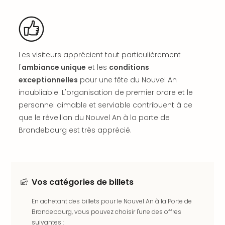
en
Eur
Parc
Eftel
Esc
Les visiteurs apprécient tout particulièrement
cita
l'
ambiance unique
et les
conditions
Par
exceptionnelles
pour une fête du Nouvel An
dest
inoubliable. L'organisation de premier ordre et le
Eur
personnel aimable et serviable contribuent à ce
Paris
que le réveillon du Nouvel An à la porte de
Lond
Brandebourg est très apprécié.
Pra
Ams
Cop
Brux
Vien
Vos catégories de billets
Bud
Rom
En achetant des billets pour le Nouvel An à la Porte de
Tout
Brandebourg, vous pouvez choisir l'une des offres
les
suivantes :