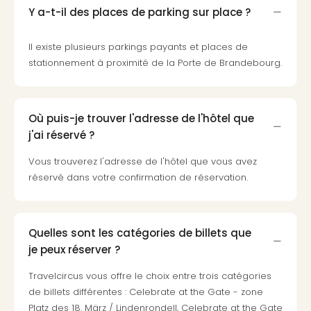
Voir
Y a-t-il des places de parking sur place ?
tout
les
offr
Il existe plusieurs parkings payants et places de
Eur
stationnement à proximité de la Porte de Brandebourg.
Well
Reso
Rims
Où puis-je trouver l'adresse de l'hôtel que
Ter
j'ai réservé ?
Sple
Bay
Vous trouverez l'adresse de l'hôtel que vous avez
Luxu
réservé dans votre confirmation de réservation.
SPA
Reso
Hote
HUP
Quelles sont les catégories de billets que
Hote
je peux réserver ?
Voir
tout
Travelcircus vous offre le choix entre trois catégories
les
de billets différentes : Celebrate at the Gate - zone
offr
Platz des 18. März / Lindenrondell, Celebrate at the Gate