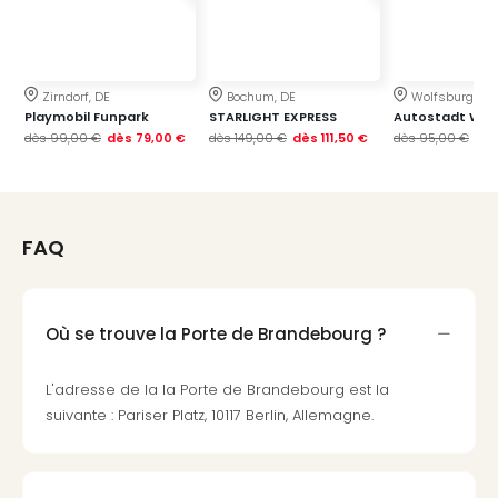
Sch
Inte
–
Hote
Zirndorf, DE
Bochum, DE
Wolfsburg, DE
&
Playmobil Funpark
STARLIGHT EXPRESS
Autostadt Wol
Apa
dès
99,00 €
dès
79,00 €
dès
149,00 €
dès
111,50 €
dès
95,00 €
dè
Glüc
The
&
Bad
FAQ
Sins
Boll
–
Spa
Où se trouve la Porte de Brandebourg ?
im
Park
L'adresse de la la Porte de Brandebourg est la
Bad
suivante : Pariser Platz, 10117 Berlin, Allemagne.
Sch
Bali
The