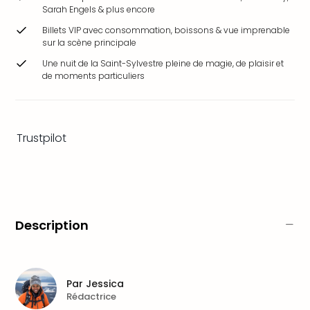
&
Sarah Engels & plus encore
Bad
Billets VIP avec consommation, boissons & vue imprenable
Sins
sur la scène principale
Bad
Une nuit de la Saint-Sylvestre pleine de magie, de plaisir et
Sch
de moments particuliers
The
Cara
The
Eusk
Trustpilot
Tout
les
offr
Par
dest
Parc
Description
d'at
en
Fran
Puy
Par
Jessica
du
Rédactrice