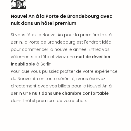
SCH
PAN
Pal
Nouvel An à la Porte de Brandebourg avec
Sch
nuit dans un hôtel premium
Bats
Pala
Si vous fêtez le Nouvel An pour la première fois à
Hote
Berlin, la Porte de Brandebourg est l'endroit idéal
Sch
pour commencer la nouvelle année. Enfilez vos
Son
vêtements de fête et vivez une
nuit de réveillon
DEK
inoubliable
à Berlin !
Cong
War
Pour que vous puissiez profiter de votre expérience
The
du Nouvel An en toute sérénité, rvous éservez
de
directement avec vos billets pour le Nouvel An à
Cara
Berlin une
nuit dans une chambre confortable
Bad
dans l'hôtel premium de votre choix.
Sch
Séjo
bien
être
Par