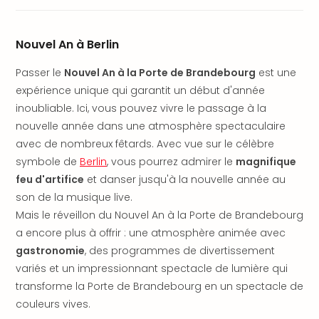
Fou
Parc
Astér
Nouvel An à Berlin
Parc
d'at
Passer le
Nouvel An à la Porte de Brandebourg
est une
en
expérience unique qui garantit un début d'année
All
inoubliable. Ici, vous pouvez vivre le passage à la
Eur
nouvelle année dans une atmosphère spectaculaire
Park
Rula
avec de nombreux fêtards. Avec vue sur le célèbre
Phan
symbole de
Berlin
, vous pourrez admirer le
magnifique
Play
feu d'artifice
et danser jusqu'à la nouvelle année au
Funp
son de la musique live.
Trop
Mais le réveillon du Nouvel An à la Porte de Brandebourg
Isla
a encore plus à offrir : une atmosphère animée avec
Movi
gastronomie
, des programmes de divertissement
Park
variés et un impressionnant spectacle de lumière qui
Ger
Trips
transforme la Porte de Brandebourg en un spectacle de
Parc
couleurs vives.
d'at