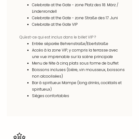
offr
Celebrate at the Gate - zone Platz des 18. März /
All
Lindenrondell
Berli
Celebrate at the Gate - zone Straße des 17. Juni
Col
Celebrate at the Gate VIP
Mun
Tout
Qu'est-ce qui est inclus dans le billet VIP ?
les
Entrée séparée Behrenstraße/Ebertstraße
Accès à la zone VIP, y compris la terrasse avec
offr
une vue imprenable sur la scène principale
Forê
Menu de fête à cinq plats sous forme de buffet
Noir
Boissons incluses (bière, vin mousseux, boissons
Nour
non alcoolisées)
Hote
Bar à spiritueux Mampe (long drinks, cocktails et
Käp
spiritueux)
Natu
Sièges confortables
Adle
Well
Roth
Hote
Schl
Rein