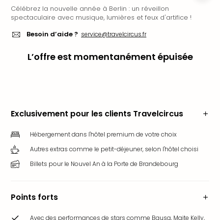
Célébrez la nouvelle année à Berlin : un réveillon
Ger
spectaculaire avec musique, lumières et feux d'artifice !
Play
Funk
Besoin d’aide ?
service@travelcircus.fr
Bob
Plop
L’offre est momentanément épuisée
Deu
Trips
Leg
Deu
Par
Exclusivement pour les clients Travelcircus
War
Tout
Hébergement dans l'hôtel premium de votre choix
les
Autres extras comme le petit-déjeuner, selon l'hôtel choisi
offr
Parc
Billets pour le Nouvel An à la Porte de Brandebourg
aqu
Rula
Trop
Points forts
Isla
The
Avec des performances de stars comme Bausa, Maite Kelly,