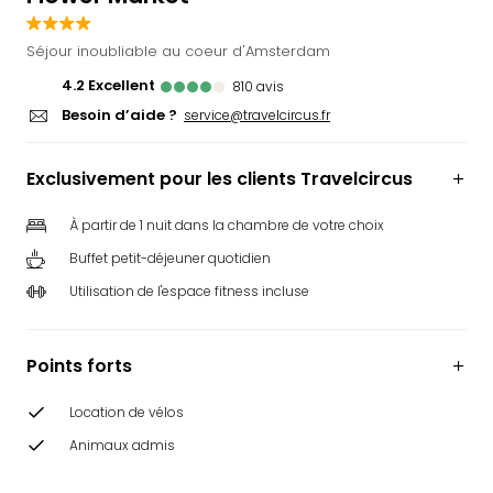
Ger
Play
Séjour inoubliable au coeur d'Amsterdam
Funk
4.2
excellent
810
avis
Bob
Besoin d’aide ?
service@travelcircus.fr
Plop
Deu
Trips
Exclusivement pour les clients Travelcircus
Leg
Deu
À partir de 1 nuit dans la chambre de votre choix
Par
Buffet petit-déjeuner quotidien
War
Tout
Utilisation de l'espace fitness incluse
les
offr
Parc
Points forts
aqu
Rula
Location de vélos
Trop
Animaux admis
Isla
The