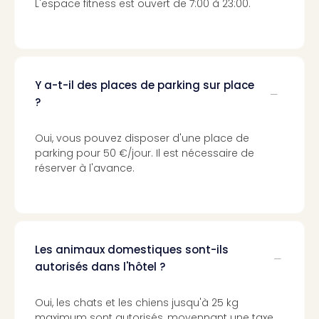
L'espace fitness est ouvert de 7:00 à 23:00.
Cara
The
de
Lind
Bad
Sch
Y a-t-il des places de parking sur place
Bios
?
Graf
Eber
Oui, vous pouvez disposer d'une place de
Trop
parking pour 50 €/jour. Il est nécessaire de
Isla
réserver à l'avance.
Bats
Pala
Sch
Mar
–
Les animaux domestiques sont-ils
Hid
autorisés dans l'hôtel ?
&
Spa
Amel
Oui, les chats et les chiens jusqu'à 25 kg
No.
maximum sont autorisés, moyennant une taxe