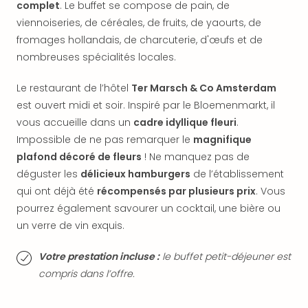
complet
. Le buffet se compose de pain, de
dest
viennoiseries, de céréales, de fruits, de yaourts, de
All
fromages hollandais, de charcuterie, d'œufs et de
Victo
Resi
nombreuses spécialités locales.
Hote
Teis
Le restaurant de l’hôtel
Ter Marsch & Co Amsterdam
Maur
est ouvert midi et soir. Inspiré par le Bloemenmarkt, il
Hote
vous accueille dans un
cadre idyllique fleuri
.
&
Impossible de ne pas remarquer le
magnifique
The
plafond décoré de fleurs
! Ne manquez pas de
Mari
déguster les
délicieux hamburgers
de l’établissement
am
qui ont déjà été
récompensés par plusieurs prix
. Vous
Mee
Cent
pourrez également savourer un cocktail, une bière ou
Mar
un verre de vin exquis.
–
Hid
Votre prestation incluse :
le buffet petit-déjeuner est
&
compris dans l’offre.
Spa
Pal