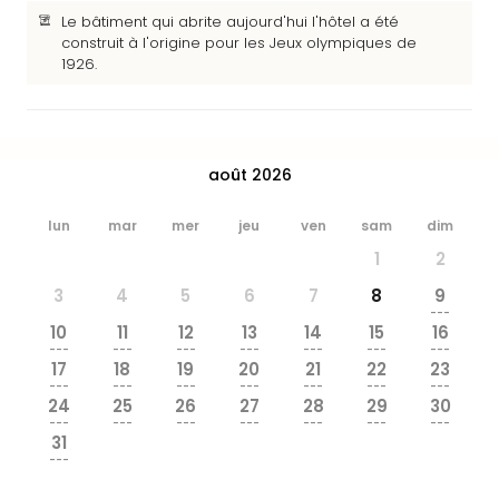
&
Le bâtiment qui abrite aujourd'hui l'hôtel a été
Bad
construit à l'origine pour les Jeux olympiques de
Sins
1926.
Bad
Sch
The
Cara
août 2026
The
Eusk
lun
mar
mer
jeu
ven
sam
dim
Tout
les
1
2
offr
3
4
5
6
7
8
9
Par
---
dest
10
11
12
13
14
15
16
---
---
---
---
---
---
---
Parc
17
18
19
20
21
22
23
d'at
---
---
---
---
---
---
---
en
24
25
26
27
28
29
30
---
---
---
---
---
---
---
Fran
31
Puy
---
du