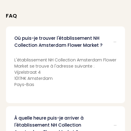
Voir
tout
les
FAQ
offr
Eur
Well
Où puis-je trouver l'établissement NH
Reso
Rims
Collection Amsterdam Flower Market ?
Ter
Sple
L'établissement NH Collection Amsterdam Flower
Bay
Market se trouve à l'adresse suivante :
Luxu
Vijzelstraat 4
SPA
1017HK Amsterdam
Reso
Pays-Bas
Hote
HUP
Hote
Voir
tout
À quelle heure puis-je arriver à
les
l'établissement NH Collection
offr