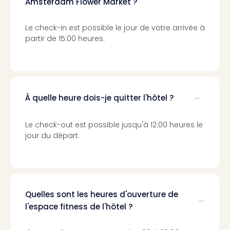
Amsterdam Flower Market ?
Croa
Crv
Le check-in est possible le jour de votre arrivée à
Luka
partir de 15:00 heures.
Hote
IN
Biog
The
The
&
À quelle heure dois-je quitter l'hôtel ?
Bad
Sins
Le check-out est possible jusqu'à 12:00 heures le
The
jour du départ.
Über
+
Hôte
Rosm
à
Quelles sont les heures d'ouverture de
Lud
l'espace fitness de l'hôtel ?
The
de