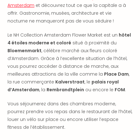
offr
Amsterdam
et découvrez tout ce que la capitale a à
All
offrir. Gastronomie, musées, architecture et vie
Berli
nocturne ne manqueront pas de vous séduire !
Col
Mun
Le NH Collection Amsterdam Flower Market est un
hôtel
Tout
4 étoiles moderne et coloré
situé à proximité du
les
Bloemenmarkt
, célèbre marché aux fleurs coloré
offr
Forê
d’Amsterdam. Grâce à l’excellente situation de l’hôtel,
Noir
vous pourrez accéder à distance de marche, aux
Nour
meilleures attractions de la ville comme la
Place Dam
,
Hote
la rue commerçante
Kalverstraat
, le
palais royal
Käp
d’Amsterdam
, la
Rembrandtplein
ou encore le
FOM
.
Natu
Adle
Vous séjournerez dans des chambres moderne,
Well
pourrez prendre vos repas dans le restaurant de l’hôtel,
Roth
louer un vélo sur place ou encore utiliser l’espace
Hote
Schl
fitness de l’établissement.
Rein