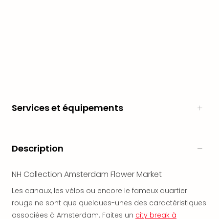
en
Eur
Parc
Eftel
Esc
cita
Par
dest
Eur
Paris
Services et équipements
Lond
Pra
Ams
Description
Cop
Brux
Vien
NH Collection Amsterdam Flower Market
Bud
Les canaux, les vélos ou encore le fameux quartier
Rom
Tout
rouge ne sont que quelques-unes des caractéristiques
les
associées à Amsterdam. Faites un
city break à