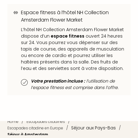
Sch
Inte
Espace fitness à l’hôtel NH Collection
–
Amsterdam Flower Market
Hote
&
L’hôtel NH Collection Amsterdam Flower Market
dispose d’un
espace fitness
ouvert 24 heures
Apa
sur 24. Vous pourrez vous dépenser sur des
Glüc
tapis de course, des appareils de musculation
The
ou encore de cardio et pourrez utiliser les
&
haltères présents dans la salle. Des fruits de
Bad
l’eau et des serviettes sont à votre disposition.
Sins
Boll
Votre prestation incluse :
l’utilisation de
–
l’espace fitness est comprise dans l’offre.
Spa
im
Park
Bad
Sch
/
/
Home
Escapades citadines
Bali
/
Séjour aux Pays-Bas
/
Escapades citadine en Europe
The
Séjour à Amsterdam