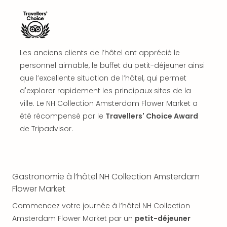
SCH
PAN
Pal
Sch
Bats
Les anciens clients de l’hôtel ont apprécié le
Pala
personnel aimable, le buffet du petit-déjeuner ainsi
Hote
que l’excellente situation de l’hôtel, qui permet
Sch
Son
d'explorer rapidement les principaux sites de la
DEK
ville. Le NH Collection Amsterdam Flower Market a
Cong
été récompensé par le
Travellers' Choice Award
War
de Tripadvisor.
The
de
Cara
Bad
Gastronomie à l’hôtel NH Collection Amsterdam
Sch
Flower Market
Séjo
bien
Commencez votre journée à l’hôtel NH Collection
être
Amsterdam Flower Market par un
petit-déjeuner
Par