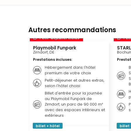
Autres recommandations
Petit-déjeuner inclus
Peti
Playmobil Funpark
STARL
Zirndorf, DE
Bochum
Prestations incluses
:
Prestat
Hébergement dans l'hôtel
B
premium de votre choix
S
S
Petit-déjeuner et autres extras,
selon l'hôtel choisi
H
Billet d'entrée pour la journée
p
au Playmobil Funpark de
Zirndorf, un parc de 90 000 m²
P
avec des espaces intérieurs et
s
extérieurs
billet + hôtel
billet