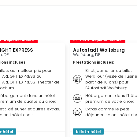
t-déjeuner inclus
Petit-déjeuner inclus
IGHT EXPRESS
Autostadt Wolfsburg
, DE
Wolfsburg, DE
ions incluses
:
Prestations incluses
:
illets au meilleur prix pour
Billet journalier ou billet
TARLIGHT EXPRESS au
WerkTour (visite de l'usine
TARLIGHT EXPRESS-Theater de
partir de 10 ans) pour
Bochum
l'Autostadt Wolfsburg
ébergement dans un hôtel
Hébergement dans l'hôte
remium de qualité au choix
premium de votre choix
etit-déjeuner et autres extras,
Extras comme le petit-
elon l'hôtel choisi
déjeuner, selon l'hôtel cho
 + hôtel
billet + hôtel