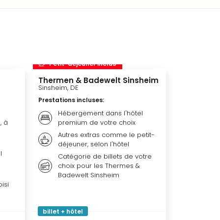
Petit-déjeuner inclus
Petit-déj
Thermen & Badewelt Sinsheim
Rulantica
Sinsheim, DE
Rust, DE
Prestations incluses
:
Prestations 
Hébergement dans l'hôtel
Billet
, à
premium de votre choix
Héber
Autres extras comme le petit-
Premiu
déjeuner, selon l'hôtel
Presta
l
Catégorie de billets de votre
comme 
choix pour les Thermes &
selon 
Badewelt Sinsheim
isi
billet + hôtel
billet + hôt