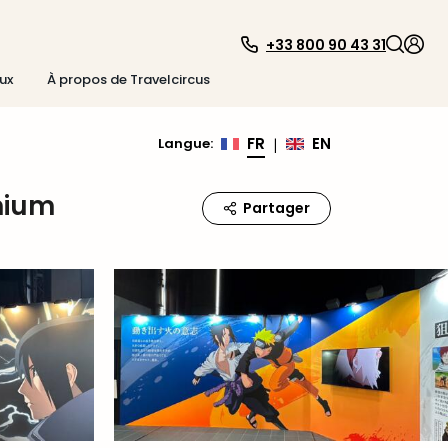
+33 800 90 43 31
ux
À propos de Travelcircus
FR
EN
Langue
:
|
mium
Partager