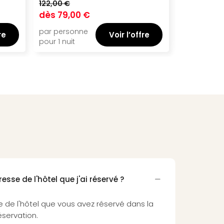
122,00 €
113,00 €
dès
79,00 €
dès
89,0
par personne
par person
re
Voir l’offre
pour 1 nuit
pour 1 nuit
esse de l'hôtel que j'ai réservé ?
e de l'hôtel que vous avez réservé dans la
éservation.