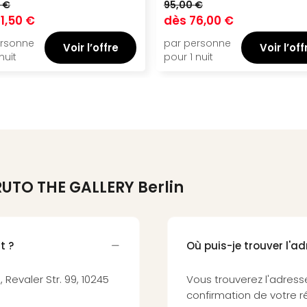
 €
95,00 €
11,50 €
dès
76,00 €
ersonne
par personne
Voir l’offre
Voir l’off
nuit
pour 1 nuit
UTO THE GALLERY Berlin
t ?
Où puis-je trouver l'adr
, Revaler Str. 99, 10245
Vous trouverez l'adress
confirmation de votre r