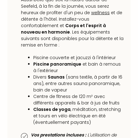
Voir
Seefeld, à la fin de la journée, vous serez
tout
heureux de profiter d'un peu de
wellness
et de
les
détente à l'hôtel. Installez-vous
offr
confortablement et
Corps et l'esprit à
Eur
nouveau en harmonie
. Les équipements
Well
suivants sont disponibles pour la détente et la
Reso
remise en forme :
Rims
Ter
Piscine couverte et jacuzzi à l'intérieur
Sple
Piscine panoramique
et bain à remous
Bay
à l'extérieur
Luxu
Divers
Saunas
(sans textile, à partir de 16
SPA
ans), entre autres sauna panoramique,
Reso
bain de vapeur
Hote
Centre de fitness de 120 m² avec
HUP
différents appareils & bar à jus de fruits
Hote
Classes de yoga
, méditation, stretching
Voir
et tours en vélo électrique en été
tout
(éventuellement payants)
les
Vos prestations incluses :
L'utilisation de
offr