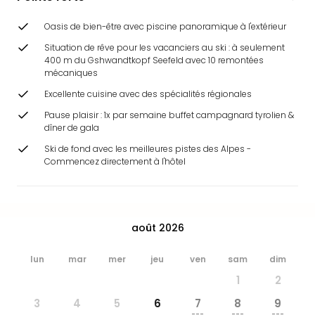
&
Bad
Oasis de bien-être avec piscine panoramique à l'extérieur
Sins
Situation de rêve pour les vacanciers au ski : à seulement
Bad
400 m du Gshwandtkopf Seefeld avec 10 remontées
Sch
mécaniques
The
Excellente cuisine avec des spécialités régionales
Cara
The
Pause plaisir : 1x par semaine buffet campagnard tyrolien &
dîner de gala
Eusk
Tout
Ski de fond avec les meilleures pistes des Alpes -
les
Commencez directement à l'hôtel
offr
Par
dest
Parc
août 2026
d'at
en
lun
mar
mer
jeu
ven
sam
dim
Fran
1
2
Puy
du
3
4
5
6
7
8
9
---
---
---