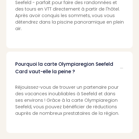
Seefeld - parfait pour faire des randonnées et
Cart
des tours en VTT directement à partir de l'hôtel.
cad
Après avoir conquis les sommets, vous vous
Forfa
détendrez dans la piscine panoramique en plein
Expé
air.
Stut
Cart
cad
War
Bros.
Pourquoi la carte Olympiaregion Seefeld
Stud
Tour
Card vaut-elle la peine ?
Cart
cad
Réjouissez-vous de trouver un partenaire pour
parc
des vacances inoubliables à Seefeld et dans
d'at
ses environs ! Grâce à la carte Olympiaregion
Cart
Seefeld, vous pouvez bénéficier de réductions
cad
auprès de nombreux prestataires de la région.
Harr
Pott
and