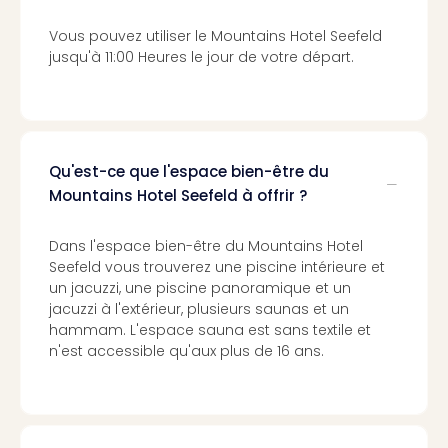
3
Vous pouvez utiliser le Mountains Hotel Seefeld
Hote
jusqu'à 11:00 Heures le jour de votre départ.
&
App
ave
the
Südp
Qu'est-ce que l'espace bien-être du
Expo
TV
Mountains Hotel Seefeld à offrir ?
Par
caté
Dans l'espace bien-être du Mountains Hotel
Visit
Seefeld vous trouverez une piscine intérieure et
des
un jacuzzi, une piscine panoramique et un
stud
jacuzzi à l'extérieur, plusieurs saunas et un
de
hammam. L'espace sauna est sans textile et
tou
n'est accessible qu'aux plus de 16 ans.
The
mak
of
Harr