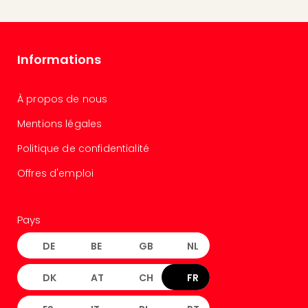
the
curs
chil
Cart
Informations
cad
Tec
Spey
À propos de nous
Cart
cad
Mentions légales
Tec
Politique de confidentialité
Sins
Cart
Offres d'emploi
cad
Mus
BM
Pays
Mun
Tout
DE
BE
GB
NL
les
cart
DK
AT
CH
FR
cad
À