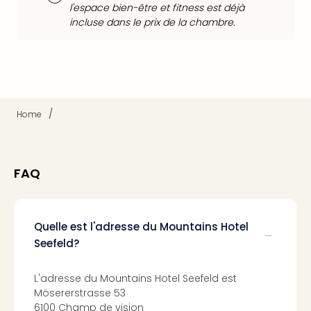
l'espace bien-être et fitness est déjà
Croa
incluse dans le prix de la chambre.
Crv
Luka
Hote
IN
Biog
The
/
Home
The
&
Bad
Sins
FAQ
The
Über
+
Hôte
Quelle est l'adresse du Mountains Hotel
Rosm
Seefeld?
à
Lud
L'adresse du Mountains Hotel Seefeld est
The
Mösererstrasse 53
de
6100 Champ de vision