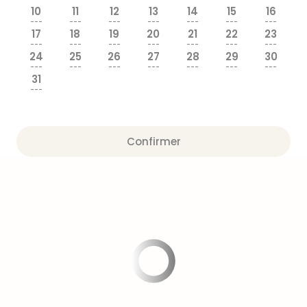
Fou
10
11
12
13
14
15
16
Parc
---
---
---
---
---
---
---
Astér
17
18
19
20
21
22
23
---
---
---
---
---
---
---
Parc
24
25
26
27
28
29
30
d'at
---
---
---
---
---
---
---
en
31
---
All
Eur
Park
Rula
Confirmer
Phan
Play
Funp
Trop
Isla
Movi
Park
Ger
Trips
Parc
d'at