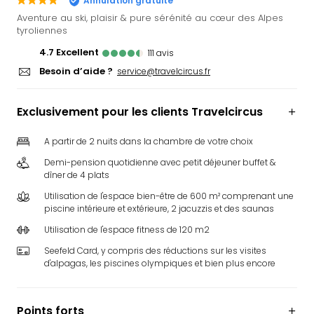
Annulation gratuite
Ger
Aventure au ski, plaisir & pure sérénité au cœur des Alpes
Play
tyroliennes
Funk
4.7
excellent
111
avis
Bob
Besoin d’aide ?
service@travelcircus.fr
Plop
Deu
Trips
Exclusivement pour les clients Travelcircus
Leg
Deu
A partir de 2 nuits dans la chambre de votre choix
Par
Demi-pension quotidienne avec petit déjeuner buffet &
War
dîner de 4 plats
Tout
Utilisation de l'espace bien-être de 600 m² comprenant une
les
piscine intérieure et extérieure, 2 jacuzzis et des saunas
offr
Parc
Utilisation de l'espace fitness de 120 m2
aqu
Seefeld Card, y compris des réductions sur les visites
Rula
d'alpagas, les piscines olympiques et bien plus encore
Trop
Isla
The
Points forts