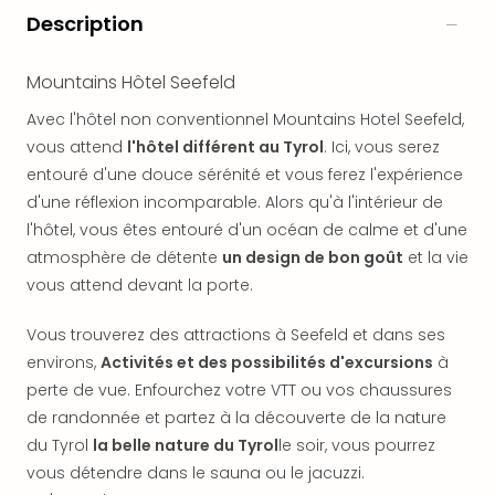
offr
Description
All
Berli
Mountains Hôtel Seefeld
Col
Mun
Avec l'hôtel non conventionnel Mountains Hotel Seefeld,
Tout
vous attend
l'hôtel différent au Tyrol
. Ici, vous serez
les
entouré d'une douce sérénité et vous ferez l'expérience
offr
d'une réflexion incomparable. Alors qu'à l'intérieur de
Forê
Noir
l'hôtel, vous êtes entouré d'un océan de calme et d'une
Nour
atmosphère de détente
un design de bon goût
et la vie
Hote
vous attend devant la porte.
Käp
Natu
Vous trouverez des attractions à Seefeld et dans ses
Adle
environs,
Activités et des possibilités d'excursions
à
Well
perte de vue. Enfourchez votre VTT ou vos chaussures
Roth
de randonnée et partez à la découverte de la nature
Hote
du Tyrol
la belle nature du Tyrol
le soir, vous pourrez
Schl
Rein
vous détendre dans le sauna ou le jacuzzi.