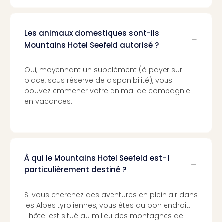
Cirq
du
Solei
Les animaux domestiques sont-ils
ALIZÉ
Mountains Hotel Seefeld autorisé ?
STAR
EXPR
Oui, moyennant un supplément (à payer sur
Tout
place, sous réserve de disponibilité), vous
les
pouvez emmener votre animal de compagnie
offr
en vacances.
🎁
Cart
cad
Cart
cad
À qui le Mountains Hotel Seefeld est-il
Cart
particulièrement destiné ?
cad
Cart
cad
Si vous cherchez des aventures en plein air dans
Eur
les Alpes tyroliennes, vous êtes au bon endroit.
Park
L'hôtel est situé au milieu des montagnes de