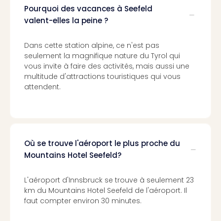
Pott
Pourquoi des vacances à Seefeld
Lon
valent-elles la peine ?
san
tran
Dans cette station alpine, ce n'est pas
The
seulement la magnifique nature du Tyrol qui
mak
vous invite à faire des activités, mais aussi une
of
multitude d'attractions touristiques qui vous
Harr
attendent.
Pott
Lon
ave
tran
Ga
Où se trouve l'aéroport le plus proche du
of
Mountains Hotel Seefeld?
Thro
Stud
Tour
L'aéroport d'Innsbruck se trouve à seulement 23
Tout
km du Mountains Hotel Seefeld de l'aéroport. Il
les
faut compter environ 30 minutes.
expo