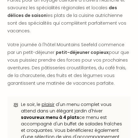
Partez pour un voyage culinaire à travers l'Autriche et
dest
savourez les spécialités régionales et locales
des
All
délices de saison
les plats de la cuisine autrichienne
Victo
sont des spécialités qui complètent parfaitement vos
Resi
vacances.
Hote
Teis
Votre journée à l'hôtel Mountains Seefeld commence
Maur
Hote
par un petit-déjeuner
petit-déjeuner copieux
pour que
&
vous puissiez prendre des forces pour vos prochaines
The
aventures. Des pâtisseries croustillantes, du café frais,
Mari
de la charcuterie, des fruits et des légumes vous
am
garantissent une matinée de vacances parfaite.
Mee
Cent
Mar
Le soir, le
plaisir
d'un menu complet vous
–
attend dans un élégant jardin d'hiver
Hid
savoureux menu à 4 plats
ce menu est
&
accompagné d'un buffet de salades fraîches
Spa
et croquantes. Vous bénéficierez également
Pal
d'une sélection de vins d'accompagnement