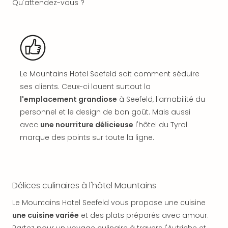
SCH
Qu'attendez-vous ?
PAN
Pal
Sch
Bats
Pala
Hote
Le Mountains Hotel Seefeld sait comment séduire
Sch
ses clients. Ceux-ci louent surtout la
Son
l'emplacement grandiose
à Seefeld, l'amabilité du
DEK
personnel et le design de bon goût. Mais aussi
Cong
War
avec
une nourriture délicieuse
l'hôtel du Tyrol
The
marque des points sur toute la ligne.
de
Cara
Bad
Sch
Délices culinaires à l'hôtel Mountains
Séjo
bien
Le Mountains Hotel Seefeld vous propose une cuisine
être
une cuisine variée
et des plats préparés avec amour.
Par