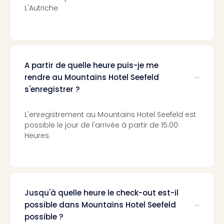
Cara
L'Autriche
The
de
Lind
Bad
Sch
A partir de quelle heure puis-je me
Bios
rendre au Mountains Hotel Seefeld
Graf
s'enregistrer ?
Eber
Trop
Isla
L'enregistrement au Mountains Hotel Seefeld est
Bats
possible le jour de l'arrivée à partir de 15:00
Pala
Heures.
Sch
Mar
–
Hid
&
Jusqu'à quelle heure le check-out est-il
Spa
possible dans Mountains Hotel Seefeld
Amel
possible ?
No.