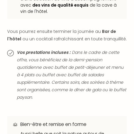
Sch
avec
des vins de qualité exquis
de la cave à
Inte
vin de l'hôtel.
–
Hote
&
Vous pourrez ensuite terminer la journée au
Bar de
Apa
l'hôtel
ou un cocktail rafraîchissant en toute tranquillité.
Glüc
The
Vos prestations incluses :
Dans le cadre de cette
&
offre, vous bénéficiez de la demi-pension
Bad
quotidienne avec buffet de petit-déjeuner et menu
Sins
Boll
à 4 plats ou buffet avec buffet de salades
–
supplémentaire. Certains soirs, des soirées à thème
Spa
sont organisées, comme le dîner de gala ou le buffet
im
paysan.
Park
Bad
Sch
Bali
Bien-être et remise en forme
The
Aussi belle que soit la nature autour de