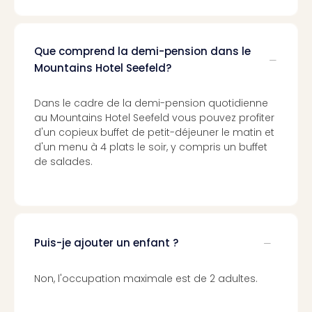
Cult
&
Spor
Par
Que comprend la demi-pension dans le
caté
Mountains Hotel Seefeld?
Évé
cult
Dans le cadre de la demi-pension quotidienne
Forfa
au Mountains Hotel Seefeld vous pouvez profiter
Expé
d'un copieux buffet de petit-déjeuner le matin et
Stut
d'un menu à 4 plats le soir, y compris un buffet
Mus
de salades.
BM
Mun
Mus
du
Louv
Puis-je ajouter un enfant ?
Nau
Tec
Sins
Non, l'occupation maximale est de 2 adultes.
Tec
Spey