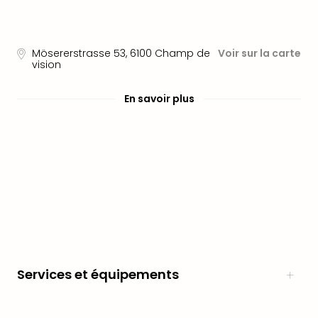
en
Eur
Parc
Mösererstrasse 53
,
6100
Champ de
Voir sur la carte
Eftel
vision
Esc
cita
En savoir plus
Par
dest
Eur
Paris
Lond
Pra
Ams
Cop
Brux
Vien
Bud
Services et équipements
Rom
Tout
les