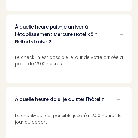
Sch
Inte
–
Hote
À quelle heure puis-je arriver à
&
l'établissement Mercure Hotel Köln
Apa
Belfortstraße ?
Glüc
The
&
Le check-in est possible le jour de votre arrivée à
Bad
partir de 15:00 heures.
Sins
Boll
–
Spa
im
À quelle heure dois-je quitter l'hôtel ?
Park
Bad
Le check-out est possible jusqu'à 12:00 heures le
Sch
jour du départ.
Bali
The