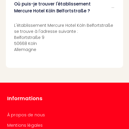
Où puis-je trouver l'établissement
Croa
Crv
Mercure Hotel Köln Belfortstraße ?
Luka
Hote
L'établissement Mercure Hotel Köln Belfortstraße
IN
se trouve à l'adresse suivante :
Biog
Belfortstraße 9
The
50668 Köln
The
Allemagne
&
Bad
Sins
The
Über
+
Hôte
Informations
Rosm
à
Lud
À propos de nous
The
de
Mentions légales