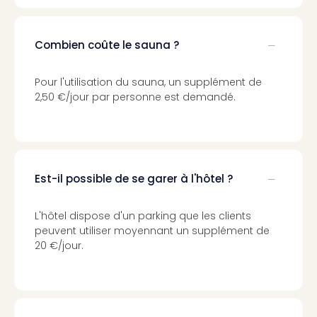
Voir
tout
les
Combien coûte le sauna ?
offr
Eur
Well
Pour l'utilisation du sauna, un supplément de
Reso
2,50 €/jour par personne est demandé.
Rims
Ter
Sple
Bay
Luxu
Est-il possible de se garer à l'hôtel ?
SPA
Reso
L'hôtel dispose d'un parking que les clients
Hote
peuvent utiliser moyennant un supplément de
HUP
20 €/jour.
Hote
Voir
tout
les
offr