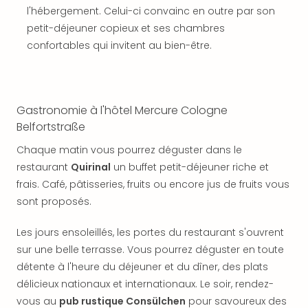
offr
l'hébergement. Celui-ci convainc en outre par son
All
petit-déjeuner copieux et ses chambres
Berli
confortables qui invitent au bien-être.
Col
Mun
Tout
les
Gastronomie à l'hôtel Mercure Cologne
offr
Belfortstraße
Forê
Noir
Chaque matin vous pourrez déguster dans le
Nour
restaurant
Quirinal
un buffet petit-déjeuner riche et
Hote
frais. Café, pâtisseries, fruits ou encore jus de fruits vous
Käp
sont proposés.
Natu
Adle
Les jours ensoleillés, les portes du restaurant s'ouvrent
Well
Roth
sur une belle terrasse. Vous pourrez déguster en toute
Hote
détente à l'heure du déjeuner et du dîner, des plats
Schl
délicieux nationaux et internationaux. Le soir, rendez-
Rein
vous au
pub rustique Consülchen
pour savoureux des