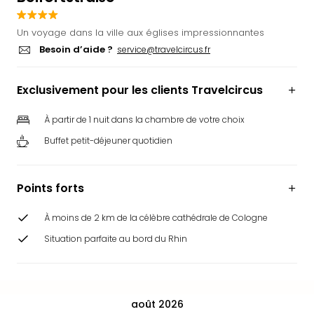
Ger
Play
Un voyage dans la ville aux églises impressionnantes
Funk
Besoin d’aide ?
service@travelcircus.fr
Bob
Plop
Exclusivement pour les clients Travelcircus
Deu
Trips
À partir de 1 nuit dans la chambre de votre choix
Leg
Deu
Buffet petit-déjeuner quotidien
Par
War
Tout
Points forts
les
offr
À moins de 2 km de la célèbre cathédrale de Cologne
Parc
Situation parfaite au bord du Rhin
aqu
Rula
Trop
Isla
août 2026
The