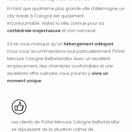
en
En tant que quatrième plus grande ville d'Allemagne, un
Eur
city-break à Cologne est quasiment
Parc
incontournable. Visitez la ville, connue pour sa
Eftel
cathédrale majestueuse
et son carnaval.
Esc
cita
S'il ne vous manque qu'un
hébergement adéquat
,
Par
dest
nous vous recommandons tout particulièrement l'hôtel
Eur
Mercure Cologne Belfortstraße. Avec un excellent
Paris
emplacement, des chambres confortables et une
Lond
excellente offre culinaire, vous pourrez y
vivre un
Pra
moment unique
.
Ams
Cop
Brux
Vien
Bud
Rom
Tout
Les clients de l'hôtel Mercure Cologne Belfortstraße
les
se réjouissent de la situation calme de