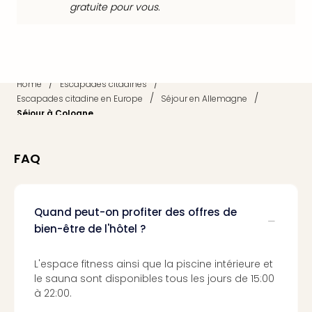
gratuite pour vous.
dest
All
Victo
Resi
Hote
/
/
Home
Escapades citadines
Teis
/
/
Escapades citadine en Europe
Séjour en Allemagne
Maur
Séjour à Cologne
Hote
&
The
FAQ
Mari
am
Mee
Cent
Quand peut-on profiter des offres de
Mar
bien-être de l'hôtel ?
–
Hid
L'espace fitness ainsi que la piscine intérieure et
&
le sauna sont disponibles tous les jours de 15:00
Spa
à 22:00.
Pal