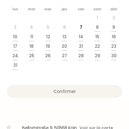
&
lun
mar
mer
jeu
ven
sam
dim
Bad
Sins
1
2
Bad
3
4
5
6
7
8
9
Sch
---
---
The
10
11
12
13
14
15
16
Cara
---
---
---
---
---
---
---
17
18
19
20
21
22
23
The
---
---
---
---
---
---
---
Eusk
24
25
26
27
28
29
30
Tout
---
---
---
---
---
---
---
31
les
---
offr
Par
dest
Confirmer
Parc
d'at
en
Fran
Puy
du
Belfortstraße 9
,
50668
Köln
Voir sur la carte