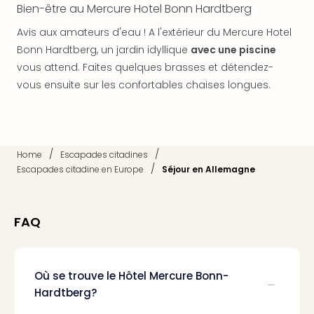
Bien-être au Mercure Hotel Bonn Hardtberg
dest
All
Avis aux amateurs d'eau ! A l'extérieur du Mercure Hotel
Victo
Bonn Hardtberg, un jardin idyllique
avec une piscine
Resi
vous attend. Faites quelques brasses et détendez-
Hote
vous ensuite sur les confortables chaises longues.
Teis
Maur
Hote
&
The
/
/
Home
Escapades citadines
Mari
/
Escapades citadine en Europe
Séjour en Allemagne
am
Mee
Cent
FAQ
Mar
–
Hid
&
Où se trouve le Hôtel Mercure Bonn-
Spa
Hardtberg?
Pal