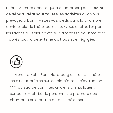
offr
All
L'hôtel Mercure dans le quartier Hardtberg est le
point
Berli
de départ idéal pour toutes les activités
que vous
Col
prévoyez à Bonn. Mettez vos pieds dans la chambre
Mun
confortable de l'hôtel ou laissez-vous chatouiller par
Tout
les rayons du soleil en été sur la terrasse de l'hôtel ****
les
- après tout, la détente ne doit pas être négligée.
offr
Forê
Noir
Nour
Hote
Käp
Natu
Le Mercure Hotel Bonn Hardtberg est l'un des hôtels
Adle
les plus appréciés sur les plateformes d'évaluation
Well
**** au sud de Bonn. Les anciens clients louent
Roth
surtout l'amabilité du personnel, la propreté des
Hote
chambres et la qualité du petit-déjeuner.
Schl
Rein