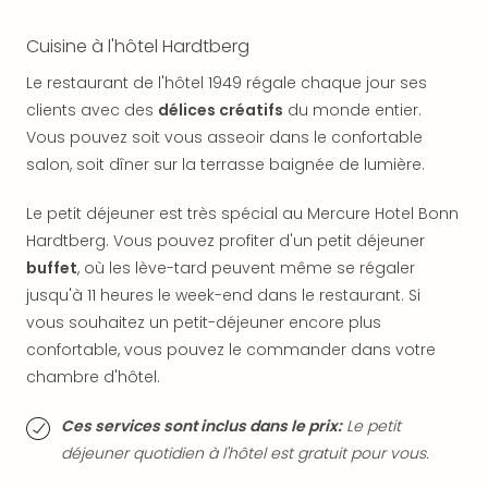
SCH
PAN
Cuisine à l'hôtel Hardtberg
Pal
Sch
Le restaurant de l'hôtel 1949 régale chaque jour ses
Bats
clients avec des
délices créatifs
du monde entier.
Pala
Vous pouvez soit vous asseoir dans le confortable
Hote
salon, soit dîner sur la terrasse baignée de lumière.
Sch
Son
Le petit déjeuner est très spécial au Mercure Hotel Bonn
DEK
Cong
Hardtberg. Vous pouvez profiter d'un petit déjeuner
War
buffet
, où les lève-tard peuvent même se régaler
The
jusqu'à 11 heures le week-end dans le restaurant. Si
de
vous souhaitez un petit-déjeuner encore plus
Cara
confortable, vous pouvez le commander dans votre
Bad
chambre d'hôtel.
Sch
Séjo
Ces services sont inclus dans le prix:
Le petit
bien
déjeuner quotidien à l'hôtel est gratuit pour vous.
être
Par