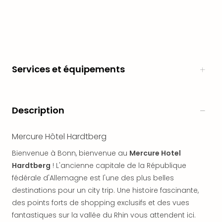
en
Eur
Parc
Eftel
Esc
cita
Services et équipements
Par
dest
Eur
Paris
Description
Lond
Pra
Mercure Hôtel Hardtberg
Ams
Cop
Bienvenue à Bonn, bienvenue au
Mercure Hotel
Brux
Hardtberg
! L'ancienne capitale de la République
Vien
fédérale d'Allemagne est l'une des plus belles
Bud
destinations pour un city trip. Une histoire fascinante,
Rom
des points forts de shopping exclusifs et des vues
Tout
fantastiques sur la vallée du Rhin vous attendent ici.
les