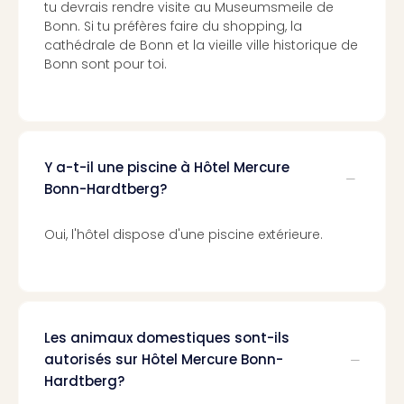
Cara
tu devrais rendre visite au Museumsmeile de
The
Bonn. Si tu préfères faire du shopping, la
de
cathédrale de Bonn et la vieille ville historique de
Lind
Bonn sont pour toi.
Bad
Sch
Bios
Graf
Eber
Y a-t-il une piscine à Hôtel Mercure
Trop
Bonn-Hardtberg?
Isla
Bats
Oui, l'hôtel dispose d'une piscine extérieure.
Pala
Sch
Mar
–
Hid
Les animaux domestiques sont-ils
&
autorisés sur Hôtel Mercure Bonn-
Spa
Hardtberg?
Amel
No.