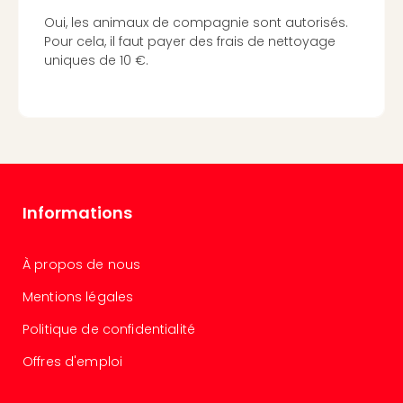
3
Oui, les animaux de compagnie sont autorisés.
Hote
Pour cela, il faut payer des frais de nettoyage
&
uniques de 10 €.
App
ave
the
Südp
Expo
TV
Par
Informations
caté
Visit
des
À propos de nous
stud
de
Mentions légales
tou
Politique de confidentialité
The
mak
Offres d'emploi
of
Harr