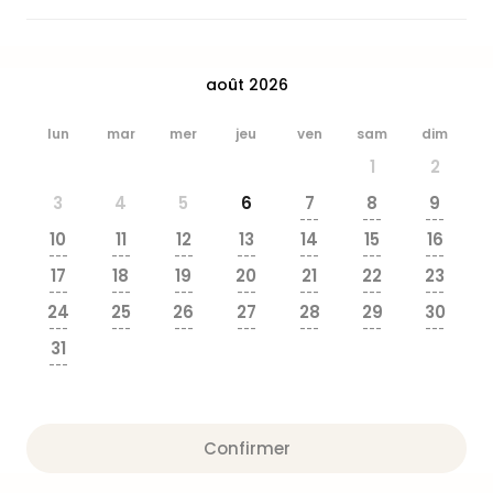
&
Bad
Sins
août 2026
Bad
Sch
The
lun
mar
mer
jeu
ven
sam
dim
Cara
1
2
The
3
4
5
6
7
8
9
Eusk
---
---
---
Tout
10
11
12
13
14
15
16
les
---
---
---
---
---
---
---
17
18
19
20
21
22
23
offr
---
---
---
---
---
---
---
Par
24
25
26
27
28
29
30
dest
---
---
---
---
---
---
---
31
Parc
---
d'at
en
Fran
Puy
Confirmer
du