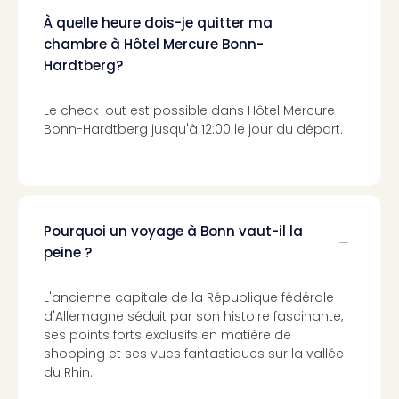
Voir
tout
À quelle heure dois-je quitter ma
les
chambre à Hôtel Mercure Bonn-
offr
Hardtberg?
Eur
Well
Le check-out est possible dans Hôtel Mercure
Reso
Bonn-Hardtberg jusqu'à 12:00 le jour du départ.
Rims
Ter
Sple
Bay
Luxu
Pourquoi un voyage à Bonn vaut-il la
SPA
peine ?
Reso
Hote
HUP
L'ancienne capitale de la République fédérale
Hote
d'Allemagne séduit par son histoire fascinante,
Voir
ses points forts exclusifs en matière de
tout
shopping et ses vues fantastiques sur la vallée
les
du Rhin.
offr