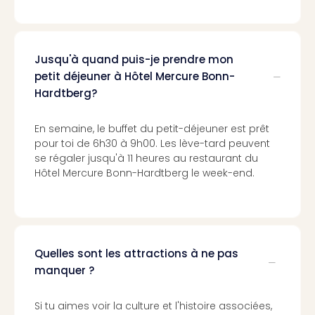
Croa
Crv
Luka
Hote
Jusqu'à quand puis-je prendre mon
IN
petit déjeuner à Hôtel Mercure Bonn-
Biog
Hardtberg?
The
The
En semaine, le buffet du petit-déjeuner est prêt
&
pour toi de 6h30 à 9h00. Les lève-tard peuvent
Bad
se régaler jusqu'à 11 heures au restaurant du
Sins
Hôtel Mercure Bonn-Hardtberg le week-end.
The
Über
+
Hôte
Rosm
Quelles sont les attractions à ne pas
à
manquer ?
Lud
The
de
Si tu aimes voir la culture et l'histoire associées,