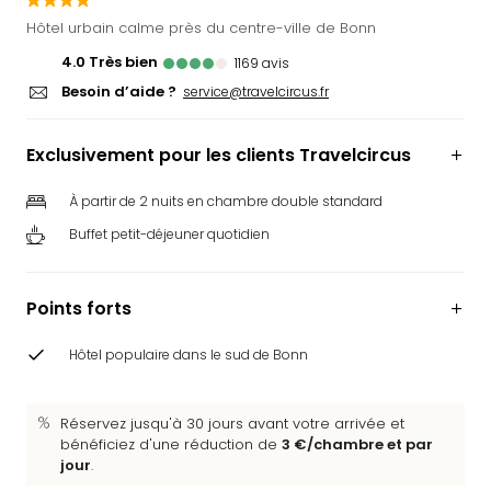
Ger
Hôtel urbain calme près du centre-ville de Bonn
Play
4.0
Très bien
1169
avis
Funk
Besoin d’aide ?
Bob
service@travelcircus.fr
Plop
Deu
Exclusivement pour les clients Travelcircus
Trips
Leg
À partir de 2 nuits en chambre double standard
Deu
Buffet petit-déjeuner quotidien
Par
War
Tout
Points forts
les
offr
Hôtel populaire dans le sud de Bonn
Parc
aqu
Rula
Réservez jusqu'à 30 jours avant votre arrivée et
Trop
bénéficiez d'une réduction de
3 €/chambre et par
Isla
jour
.
The