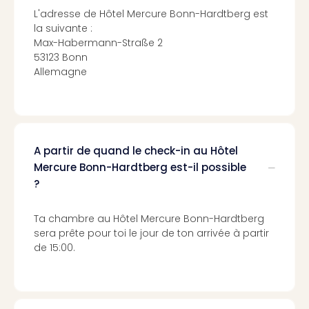
Sch
L'adresse de Hôtel Mercure Bonn-Hardtberg est
Inte
la suivante :
–
Max-Habermann-Straße 2
Hote
53123 Bonn
&
Allemagne
Apa
Glüc
The
&
Bad
A partir de quand le check-in au Hôtel
Sins
Mercure Bonn-Hardtberg est-il possible
Boll
?
–
Spa
im
Ta chambre au Hôtel Mercure Bonn-Hardtberg
Park
sera prête pour toi le jour de ton arrivée à partir
Bad
de 15:00.
Sch
Bali
The