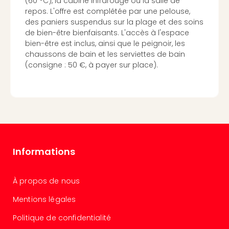
(60 °C), la cabine infrarouge ou la salle de
Cart
repos. L'offre est complétée par une pelouse,
cad
des paniers suspendus sur la plage et des soins
Forfa
de bien-être bienfaisants. L'accès à l'espace
Expé
bien-être est inclus, ainsi que le peignoir, les
Stut
chaussons de bain et les serviettes de bain
Cart
(consigne : 50 €, à payer sur place).
cad
War
Bros.
Stud
Tour
Cart
cad
Informations
parc
d'at
Cart
À propos de nous
cad
Harr
Mentions légales
Pott
Politique de confidentialité
and