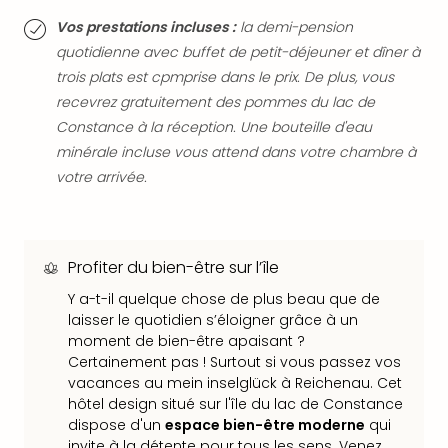
Sch
Vos prestations incluses :
la demi-pension
Inte
–
quotidienne avec buffet de petit-déjeuner et dîner à
Hote
trois plats est cpmprise dans le prix. De plus, vous
&
recevrez gratuitement des pommes du lac de
Apa
Constance à la réception. Une bouteille d'eau
Glüc
minérale incluse vous attend dans votre chambre à
The
votre arrivée.
&
Bad
Sins
Boll
Profiter du bien-être sur l’île
–
Spa
Y a-t-il quelque chose de plus beau que de
im
laisser le quotidien s’éloigner grâce à un
Park
moment de bien-être apaisant ?
Bad
Certainement pas ! Surtout si vous passez vos
Sch
vacances au mein inselglück à Reichenau. Cet
Bali
hôtel design situé sur l'île du lac de Constance
The
dispose d'un
espace bien-être moderne
qui
invite à la détente pour tous les sens. Venez