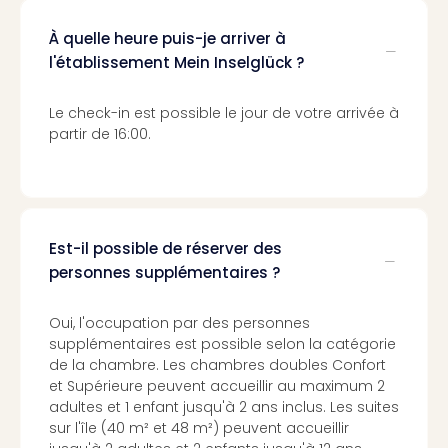
3
À quelle heure puis-je arriver à
Hote
l'établissement Mein Inselglück ?
&
App
ave
Le check-in est possible le jour de votre arrivée à
the
partir de 16:00.
Südp
Expo
TV
Par
caté
Est-il possible de réserver des
Visit
personnes supplémentaires ?
des
stud
Oui, l'occupation par des personnes
de
supplémentaires est possible selon la catégorie
tou
de la chambre. Les chambres doubles Confort
The
et Supérieure peuvent accueillir au maximum 2
mak
adultes et 1 enfant jusqu'à 2 ans inclus. Les suites
of
sur l'île (40 m² et 48 m²) peuvent accueillir
Harr