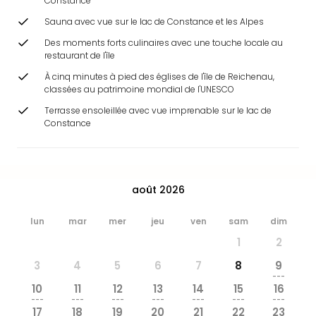
Constance
&
Sauna avec vue sur le lac de Constance et les Alpes
Bad
Sins
Des moments forts culinaires avec une touche locale au
Bad
restaurant de l'île
Sch
À cinq minutes à pied des églises de l'île de Reichenau,
The
classées au patrimoine mondial de l'UNESCO
Cara
Terrasse ensoleillée avec vue imprenable sur le lac de
The
Constance
Eusk
Tout
les
offr
août 2026
Par
dest
lun
mar
mer
jeu
ven
sam
dim
Parc
d'at
1
2
en
3
4
5
6
7
8
9
Fran
---
Puy
10
11
12
13
14
15
16
---
---
---
---
---
---
---
du
17
18
19
20
21
22
23