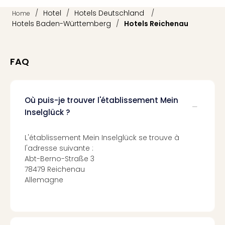
Croa
/
Hotel
/
Hotels Deutschland
/
Home
Crv
Hotels Baden-Württemberg
/
Hotels Reichenau
Luka
Hote
IN
FAQ
Biog
The
The
&
Où puis-je trouver l'établissement Mein
Bad
Inselglück ?
Sins
The
L'établissement Mein Inselglück se trouve à
Über
l'adresse suivante :
+
Abt-Berno-Straße 3
Hôte
78479 Reichenau
Rosm
Allemagne
à
Lud
The
de