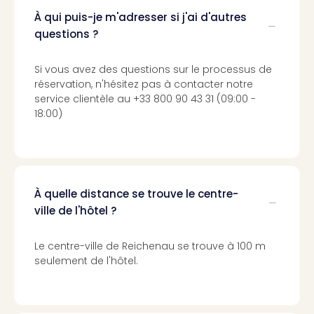
Cara
À qui puis-je m'adresser si j'ai d'autres
The
questions ?
de
Lind
Bad
Si vous avez des questions sur le processus de
Sch
réservation, n'hésitez pas à contacter notre
Bios
service clientèle au +33 800 90 43 31 (09:00 -
Graf
18:00)
Eber
Trop
Isla
Bats
Pala
À quelle distance se trouve le centre-
Sch
ville de l'hôtel ?
Mar
–
Le centre-ville de Reichenau se trouve à 100 m
Hid
seulement de l'hôtel.
&
Spa
Amel
No.