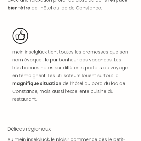
avec une relaxation profonde absolue dans l'
espace
SCH
PAN
bien-être
de l'hôtel du lac de Constance.
Pal
Sch
Bats
Pala
Hote
Sch
mein inselglück tient toutes les promesses que son
Son
nom évoque : le pur bonheur des vacances. Les
DEK
très bonnes notes sur différents portails de voyage
Cong
en témoignent. Les utilisateurs louent surtout la
War
The
magnifique situation
de l’hôtel au bord du lac de
de
Constance, mais aussi l’excellente cuisine du
Cara
restaurant.
Bad
Sch
Séjo
bien
Délices régionaux
être
Par
Au mein inselglück, le plaisir commence dès le petit-