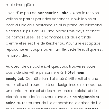
offr
mein inselglück
All
Berli
Envie d'un peu de
bonheur insulaire
? Alors faites vos
Col
valises et partez pour des vacances inoubliables au
Mun
bord du lac de Constance. Le plus grand lac allemand
Tout
s'étend sur plus de 500 km², borde trois pays et abrite
les
de nombreuses îles charmantes. La plus grande
offr
d'entre elles est l'île de Reichenau. Pour une escapade
Forê
reposante en couple ou en famille, cette île idyllique est
Noir
l'endroit idéal.
Nour
Hote
Käp
Au cœur de ce cadre idyllique, vous trouverez votre
Natu
oasis de bien-être personnelle à l'
hôtel mein
Adle
inselglück
. Cet hôtel familial situé à Mittelzell allie une
Well
hospitalité chaleureuse à un design insulaire moderne,
Roth
un confort maximal et des moments de plaisir et de
Hote
bien-être équilibrés. Savoure une
cuisine régionale et
Schl
saine
au restaurant de l'île et combine le calme de l'île
Rein