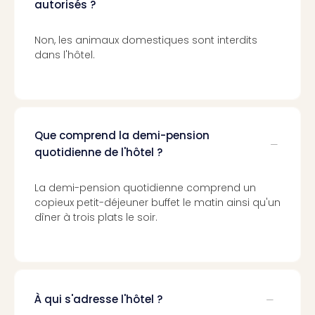
Cult
autorisés ?
&
Spor
Non, les animaux domestiques sont interdits
Par
dans l'hôtel.
caté
Évé
cult
Forfa
Expé
Que comprend la demi-pension
Stut
quotidienne de l'hôtel ?
Mus
BM
Mun
La demi-pension quotidienne comprend un
copieux petit-déjeuner buffet le matin ainsi qu'un
Mus
dîner à trois plats le soir.
du
Louv
Nau
Tec
Sins
Tec
À qui s'adresse l'hôtel ?
Spey