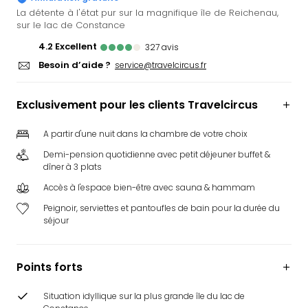
Ger
La détente à l'état pur sur la magnifique île de Reichenau,
sur le lac de Constance
Play
Funk
4.2
excellent
327
avis
Bob
Besoin d’aide ?
service@travelcircus.fr
Plop
Deu
Trips
Exclusivement pour les clients Travelcircus
Leg
Deu
A partir d'une nuit dans la chambre de votre choix
Par
Demi-pension quotidienne avec petit déjeuner buffet &
War
dîner à 3 plats
Tout
Accès à l'espace bien-être avec sauna & hammam
les
Peignoir, serviettes et pantoufles de bain pour la durée du
offr
séjour
Parc
aqu
Rula
Points forts
Trop
Isla
Situation idyllique sur la plus grande île du lac de
The