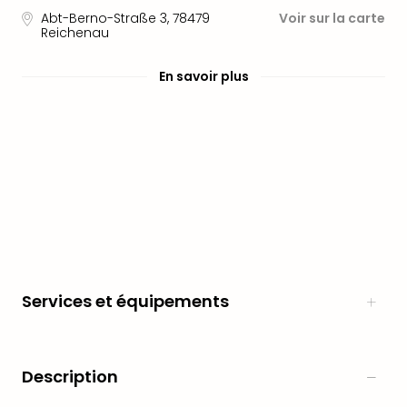
en
Abt-Berno-Straße 3
,
78479
Voir sur la carte
Reichenau
Eur
Parc
Eftel
En savoir plus
Esc
cita
Par
dest
Eur
Paris
Lond
Pra
Ams
Cop
Brux
Services et équipements
Vien
Bud
Rom
Description
Tout
les