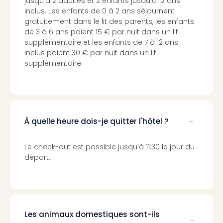
jusqu'à 2 adultes et 2 enfants jusqu'à 12 ans
Pott
inclus. Les enfants de 0 à 2 ans séjournent
Lon
gratuitement dans le lit des parents, les enfants
san
de 3 à 6 ans paient 15 € par nuit dans un lit
tran
supplémentaire et les enfants de 7 à 12 ans
The
inclus paient 30 € par nuit dans un lit
mak
supplémentaire.
of
Harr
Pott
Lon
ave
À quelle heure dois-je quitter l'hôtel ?
tran
Ga
Le check-out est possible jusqu'à 11:30 le jour du
of
départ.
Thro
Stud
Tour
Tout
les
expo
Les animaux domestiques sont-ils