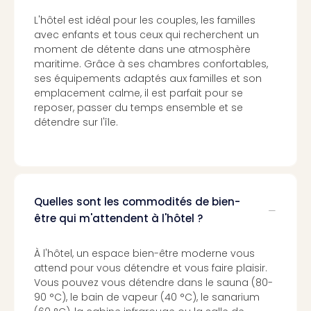
Cirq
L'hôtel est idéal pour les couples, les familles
du
avec enfants et tous ceux qui recherchent un
Solei
moment de détente dans une atmosphère
ALIZÉ
maritime. Grâce à ses chambres confortables,
STAR
ses équipements adaptés aux familles et son
EXPR
emplacement calme, il est parfait pour se
Tout
reposer, passer du temps ensemble et se
les
détendre sur l'île.
offr
🎁
Cart
cad
Cart
Quelles sont les commodités de bien-
cad
être qui m'attendent à l'hôtel ?
Cart
cad
À l'hôtel, un espace bien-être moderne vous
Cart
attend pour vous détendre et vous faire plaisir.
cad
Vous pouvez vous détendre dans le sauna (80-
Eur
90 °C), le bain de vapeur (40 °C), le sanarium
Park