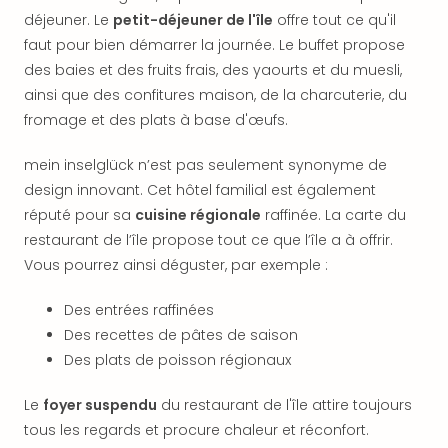
dest
déjeuner. Le
petit-déjeuner de l'île
offre tout ce qu'il
All
faut pour bien démarrer la journée. Le buffet propose
Victo
des baies et des fruits frais, des yaourts et du muesli,
Resi
ainsi que des confitures maison, de la charcuterie, du
Hote
fromage et des plats à base d'œufs.
Teis
Maur
mein inselglück n’est pas seulement synonyme de
Hote
design innovant. Cet hôtel familial est également
&
The
réputé pour sa
cuisine régionale
raffinée. La carte du
Mari
restaurant de l’île propose tout ce que l’île a à offrir.
am
Vous pourrez ainsi déguster, par exemple :
Mee
Cent
Des entrées raffinées
Mar
Des recettes de pâtes de saison
–
Des plats de poisson régionaux
Hid
&
Le
foyer suspendu
du restaurant de l'île attire toujours
Spa
tous les regards et procure chaleur et réconfort.
Pal