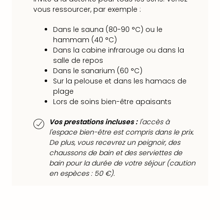
Voir
vous ressourcer, par exemple :
tout
les
Dans le sauna (80-90 °C) ou le
offr
hammam (40 °C)
Eur
Dans la cabine infrarouge ou dans la
Well
salle de repos
Reso
Dans le sanarium (60 °C)
Rims
Sur la pelouse et dans les hamacs de
Ter
plage
Sple
Lors de soins bien-être apaisants
Bay
Luxu
Vos prestations incluses :
l'accès à
SPA
l'espace bien-être est compris dans le prix.
Reso
De plus, vous recevrez un peignoir, des
Hote
chaussons de bain et des serviettes de
HUP
bain pour la durée de votre séjour (caution
Hote
en espèces : 50 €).
Voir
tout
les
offr