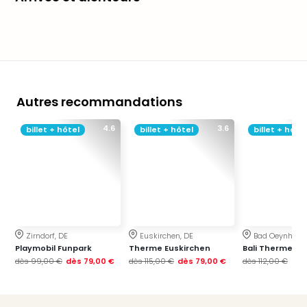
SCH
PAN
Pal
Sch
Bats
Pala
Hote
Autres recommandations
Sch
Son
4.6
3.6
billet + hôtel
billet + hôtel
billet + hôtel
DEK
Cong
War
The
de
Cara
Bad
Zirndorf, DE
Euskirchen, DE
Bad Oeynhaus
Sch
Playmobil Funpark
Therme Euskirchen
Bali Therme
Séjo
dès
99,00 €
dès
79,00 €
dès
115,00 €
dès
79,00 €
dès
112,00 €
dès
bien
être
Par