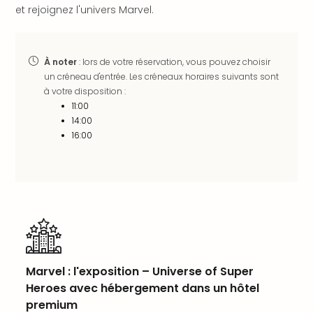
et rejoignez l'univers Marvel.
en
Eur
Parc
Eftel
À noter
: lors de votre réservation, vous pouvez choisir
Esc
un créneau d'entrée. Les créneaux horaires suivants sont
cita
à votre disposition :
Par
11:00
dest
14:00
Eur
16:00
Paris
Lond
Pra
Ams
Cop
Brux
Vien
Bud
Marvel : l'exposition – Universe of Super
Rom
Heroes avec hébergement dans un hôtel
Tout
premium
les