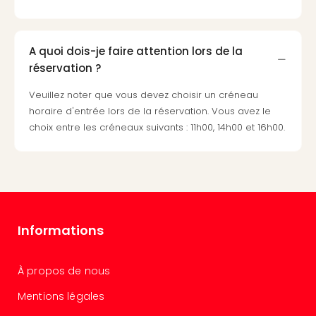
Voir
tout
les
offr
A quoi dois-je faire attention lors de la
Eur
réservation ?
Well
Reso
Veuillez noter que vous devez choisir un créneau
Rims
horaire d'entrée lors de la réservation. Vous avez le
Ter
choix entre les créneaux suivants : 11h00, 14h00 et 16h00.
Sple
Bay
Luxu
SPA
Reso
Hote
Informations
HUP
Hote
Voir
À propos de nous
tout
les
Mentions légales
offr