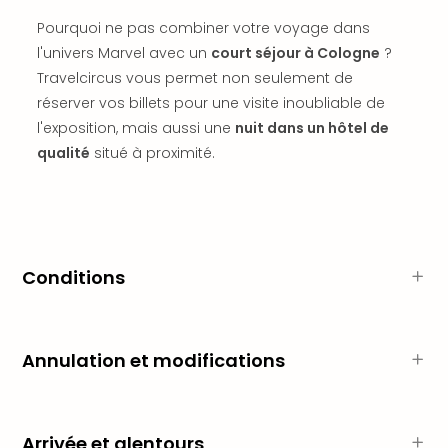
offr
Pourquoi ne pas combiner votre voyage dans
All
l'univers Marvel avec un
court séjour à Cologne
?
Berli
Col
Travelcircus vous permet non seulement de
Mun
réserver vos billets pour une visite inoubliable de
Tout
l'exposition, mais aussi une
nuit dans un hôtel de
les
qualité
situé à proximité.
offr
Forê
Noir
Nour
Hote
Käp
Conditions
Natu
Adle
Well
Annulation et modifications
Roth
Hote
Schl
Rein
Arrivée et alentours