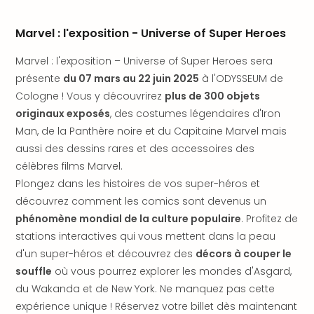
Fou
Parc
Marvel : l'exposition - Universe of Super Heroes
Astér
Parc
Marvel : l'exposition – Universe of Super Heroes sera
d'at
présente
du 07 mars au 22 juin 2025
à l'ODYSSEUM de
en
All
Cologne ! Vous y découvrirez
plus de 300 objets
Eur
originaux exposés
, des costumes légendaires d'Iron
Park
Man, de la Panthère noire et du Capitaine Marvel mais
Rula
aussi des dessins rares et des accessoires des
Phan
célèbres films Marvel.
Play
Plongez dans les histoires de vos super-héros et
Funp
découvrez comment les comics sont devenus un
Trop
Isla
phénomène mondial de la culture populaire
. Profitez de
Movi
stations interactives qui vous mettent dans la peau
Park
d'un super-héros et découvrez des
décors à couper le
Ger
souffle
où vous pourrez explorer les mondes d'Asgard,
Trips
du Wakanda et de New York. Ne manquez pas cette
Parc
expérience unique ! Réservez votre billet dès maintenant
d'at