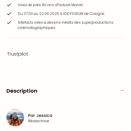
&
Vivez de près 80 ans d'histoire Marvel
Bad
Du 07.03 au 22.06.2025 à l'ODYSSEUM de Cologne
Sins
Bad
Artefacts rares & dessins inédits des superproductions
cinématographiques
Sch
The
Cara
The
Trustpilot
Eusk
Tout
les
offr
Par
dest
Description
Parc
d'at
en
Fran
Par
Jessica
Puy
Rédactrice
du