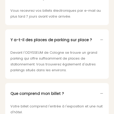
Sch
Inte
Vous recevrez vos billets électroniques par e-mail au
–
plus tard 7 jours avant votre arrivée.
Hote
&
Apa
Glüc
Y a-t-il des places de parking sur place ?
The
&
Bad
Devant l'ODYSSEUM de Cologne se trouve un grand
Sins
parking qui offre suffisamment de places de
Boll
stationnement. Vous trouverez également d'autres
–
parkings situés dans les environs.
Spa
im
Park
Bad
Que comprend mon billet ?
Sch
Bali
Votre billet comprend l'entrée à l'exposition et une nuit
The
d'hôtel.