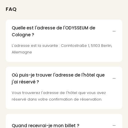
dest
FAQ
All
Victo
Resi
Quelle est l'adresse de l'ODYSSEUM de
Hote
Cologne ?
Teis
Maur
L'adresse est la suivante : Corintostraße 1, 51103 Berlin,
Hote
Allemagne
&
The
Mari
am
Où puis-je trouver l'adresse de l'hôtel que
Mee
j'ai réservé ?
Cent
Mar
Vous trouverez l'adresse de l'hôtel que vous avez
–
réservé dans votre confirmation de réservation.
Hid
&
Spa
Pal
Quand recevrai-je mon billet ?