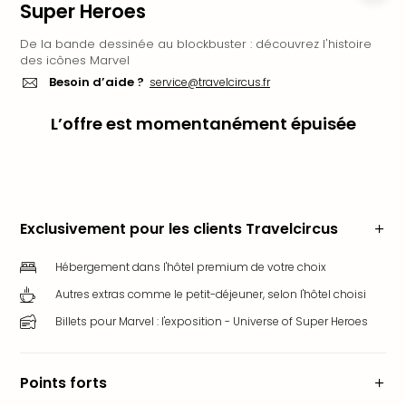
Super Heroes
Ger
Play
De la bande dessinée au blockbuster : découvrez l'histoire
Funk
des icônes Marvel
Bob
Besoin d’aide ?
service@travelcircus.fr
Plop
Deu
L’offre est momentanément épuisée
Trips
Leg
Deu
Par
War
Exclusivement pour les clients Travelcircus
Tout
les
Hébergement dans l'hôtel premium de votre choix
offr
Autres extras comme le petit-déjeuner, selon l'hôtel choisi
Parc
aqu
Billets pour Marvel : l'exposition - Universe of Super Heroes
Rula
Trop
Isla
Points forts
The