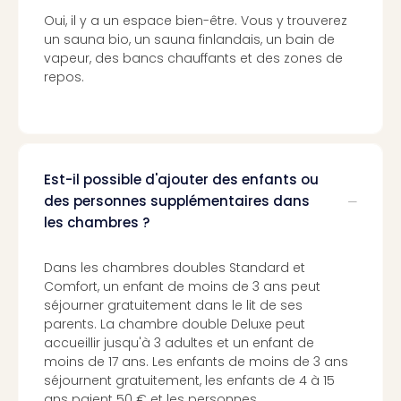
Pott
Oui, il y a un espace bien-être. Vous y trouverez
Lon
un sauna bio, un sauna finlandais, un bain de
san
vapeur, des bancs chauffants et des zones de
tran
repos.
The
mak
of
Harr
Pott
Est-il possible d'ajouter des enfants ou
Lon
des personnes supplémentaires dans
ave
les chambres ?
tran
Ga
of
Dans les chambres doubles Standard et
Thro
Comfort, un enfant de moins de 3 ans peut
Stud
séjourner gratuitement dans le lit de ses
parents. La chambre double Deluxe peut
Tour
accueillir jusqu'à 3 adultes et un enfant de
Tout
moins de 17 ans. Les enfants de moins de 3 ans
les
séjournent gratuitement, les enfants de 4 à 15
expo
ans paient 50 € et les personnes