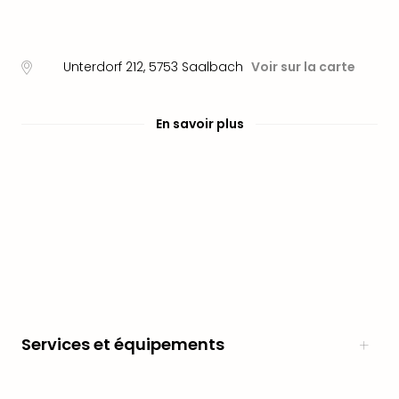
en
Eur
Parc
Unterdorf 212
,
5753
Saalbach
Voir sur la carte
Eftel
Esc
cita
En savoir plus
Par
dest
Eur
Paris
Lond
Pra
Ams
Cop
Brux
Vien
Bud
Services et équipements
Rom
Tout
les