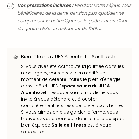
Sch
Vos prestations incluses :
Pendant votre séjour, vous
Inte
bénéficierez de la demi-pension plus quotidienne
–
comprenant le petit-déjeuner, le goûter et un dîner
Hote
de quatre plats au restaurant de l'hôtel.
&
Apa
Glüc
The
Bien-être au JUFA Alpenhotel Saalbach
&
Bad
Si vous avez été actif toute la journée dans les
Sins
montagnes, vous avez bien mérité un
Boll
moment de détente : faites le plein d'énergie
–
dans l'hôtel JUFA
Espace sauna du JUFA
Spa
Alpenhotel
. L'espace sauna moderne vous
im
invite à vous détendre et à oublier
Park
complètement le stress de la vie quotidienne.
Bad
Si vous aimez en plus garder la forme, vous
Sch
trouverez votre bonheur dans la salle de sport
Bali
bien équipée
Salle de fitness
est à votre
disposition.
The