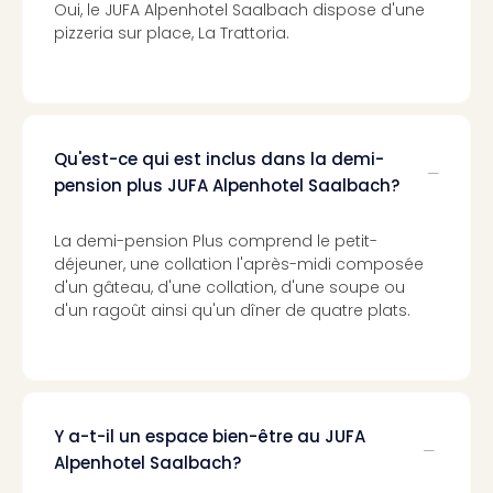
Oui, le JUFA Alpenhotel Saalbach dispose d'une
3
pizzeria sur place, La Trattoria.
Hote
&
App
ave
the
Qu'est-ce qui est inclus dans la demi-
Südp
pension plus JUFA Alpenhotel Saalbach?
Expo
TV
Par
La demi-pension Plus comprend le petit-
caté
déjeuner, une collation l'après-midi composée
Visit
d'un gâteau, d'une collation, d'une soupe ou
d'un ragoût ainsi qu'un dîner de quatre plats.
des
stud
de
tou
The
mak
Y a-t-il un espace bien-être au JUFA
of
Alpenhotel Saalbach?
Harr