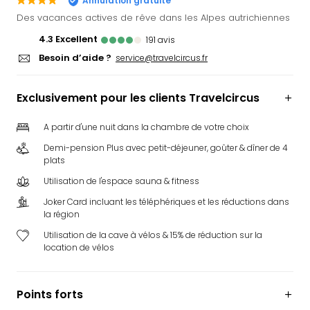
Annulation gratuite
Ger
Des vacances actives de rêve dans les Alpes autrichiennes
Play
4.3
excellent
191
avis
Funk
Besoin d’aide ?
Bob
service@travelcircus.fr
Plop
Deu
Exclusivement pour les clients Travelcircus
Trips
Leg
A partir d'une nuit dans la chambre de votre choix
Deu
Demi-pension Plus avec petit-déjeuner, goûter & dîner de 4
Par
plats
War
Tout
Utilisation de l'espace sauna & fitness
les
Joker Card incluant les téléphériques et les réductions dans
offr
la région
Parc
Utilisation de la cave à vélos & 15% de réduction sur la
aqu
location de vélos
Rula
Trop
Isla
Points forts
The