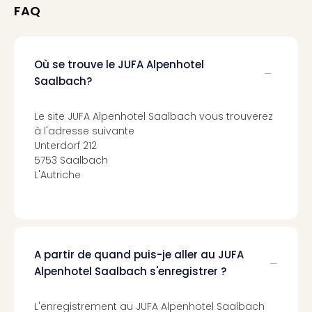
Croa
FAQ
Crv
Luka
Hote
Où se trouve le JUFA Alpenhotel
IN
Saalbach?
Biog
The
The
Le site JUFA Alpenhotel Saalbach vous trouverez
à l'adresse suivante
&
Unterdorf 212
Bad
5753 Saalbach
Sins
L'Autriche
The
Über
+
Hôte
Rosm
à
A partir de quand puis-je aller au JUFA
Lud
Alpenhotel Saalbach s'enregistrer ?
The
de
L'enregistrement au JUFA Alpenhotel Saalbach