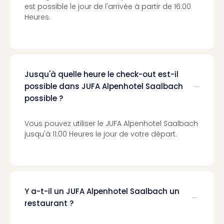
Cara
est possible le jour de l'arrivée à partir de 16:00
The
Heures.
de
Lind
Bad
Sch
Bios
Jusqu'à quelle heure le check-out est-il
Graf
possible dans JUFA Alpenhotel Saalbach
Eber
possible ?
Trop
Isla
Bats
Vous pouvez utiliser le JUFA Alpenhotel Saalbach
jusqu'à 11:00 Heures le jour de votre départ.
Pala
Sch
Mar
–
Hid
&
Y a-t-il un JUFA Alpenhotel Saalbach un
Spa
restaurant ?
Amel
No.