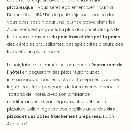
et de ne faire qu'un avec la nature
la nature
dest
pittoresque
- Vous serez également bien nourri à
All
l'Alpenhôtel JUFA ! Dès le petit-déjeuner, tout ce dont
Victo
vous avez besoin pour une journée active dans les
Resi
Alpes vous est proposé. En plus du café et des jus de
Hote
Teis
fruits, vous trouverez
du pain frais et des petits pains
Maur
des céréales croustillantes, des spécialités d'œufs, des
Hote
fruits et bien plus encore.
&
The
Le soir, laissez la journée se terminer au
Restaurant de
Mari
l'hôtel
en dégustant des plats régionaux et
am
internationaux. Tous les plats sont préparés avec des
Mee
ingrédients frais provenant de fournisseurs locaux. La
Cent
Trattoria de l'hôtel, avec son ambiance
Mar
–
méditerranéenne, vaut également le détour. Le
Hid
pizzaiolo italien régalera vos papilles avec des
des
&
pizzas et des pâtes fraîchement préparées
. Buon
Spa
Appetito !
Pal