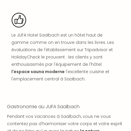
SCH
PAN
Pal
Sch
Bats
Pala
Le JUFA Hotel Saalbach est un hôtel haut de
Hote
gamme comme on en trouve dans les livres. Les
Sch
évaluations de l'établissement sur Tripadvisor et
Son
HolidayCheck le prouvent : les clients y sont
DEK
enthousiasmés par l'équipement de l'hôtel
Cong
War
l'espace sauna moderne
l'excellente cuisine et
The
l'emplacement central à Saalbach.
de
Cara
Bad
Sch
Gastronomie au JUFA Saalbach
Séjo
bien
Pendant vos vacances à Saalbach, vous ne vous
être
contentez pas d'harmoniser votre corps et votre esprit
Par