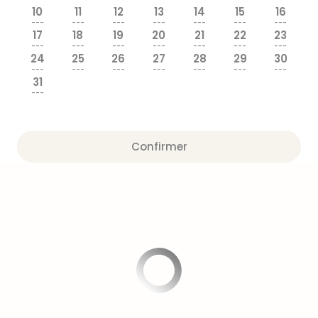
Fou
10
11
12
13
14
15
16
Parc
---
---
---
---
---
---
---
Astér
17
18
19
20
21
22
23
---
---
---
---
---
---
---
Parc
24
25
26
27
28
29
30
d'at
---
---
---
---
---
---
---
en
31
---
All
Eur
Park
Rula
Confirmer
Phan
Play
Funp
Trop
Isla
Movi
Park
Ger
Trips
Parc
d'at