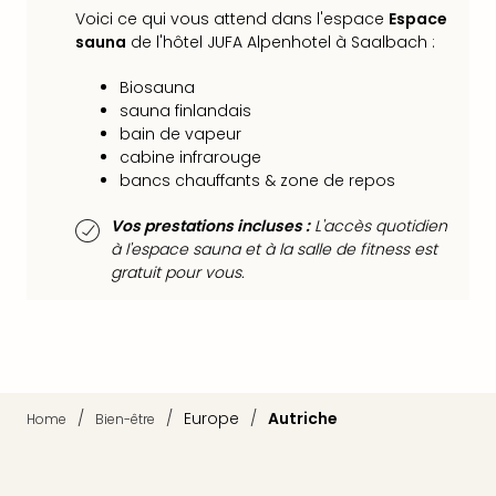
Voir
Voici ce qui vous attend dans l'espace
Espace
tout
sauna
de l'hôtel JUFA Alpenhotel à Saalbach :
les
offr
Biosauna
Eur
sauna finlandais
Well
bain de vapeur
Reso
cabine infrarouge
Rims
bancs chauffants & zone de repos
Ter
Sple
Vos prestations incluses :
L'accès quotidien
Bay
à l'espace sauna et à la salle de fitness est
Luxu
gratuit pour vous.
SPA
Reso
Hote
HUP
Hote
Voir
/
/
Europe
/
Autriche
Home
Bien-être
tout
les
offr