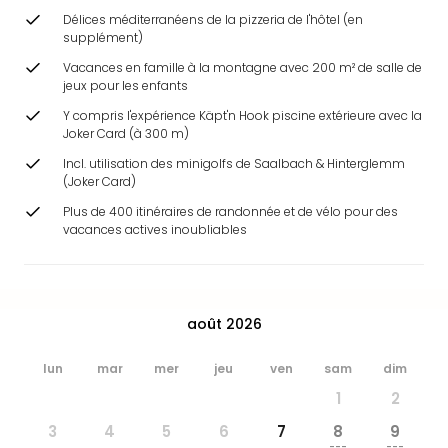
&
Délices méditerranéens de la pizzeria de l'hôtel (en
Bad
supplément)
Sins
Vacances en famille à la montagne avec 200 m² de salle de
Bad
jeux pour les enfants
Sch
Y compris l'expérience Käpt'n Hook piscine extérieure avec la
The
Joker Card (à 300 m)
Cara
The
Incl. utilisation des minigolfs de Saalbach & Hinterglemm
(Joker Card)
Eusk
Tout
Plus de 400 itinéraires de randonnée et de vélo pour des
les
vacances actives inoubliables
offr
Par
dest
Parc
août 2026
d'at
en
lun
mar
mer
jeu
ven
sam
dim
Fran
1
2
Puy
du
3
4
5
6
7
8
9
---
---