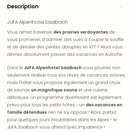
offr
Description
All
Berli
JUFA Alpenhotel Saalbach
Col
Mun
Vous aimez traverser
des prairies verdoyantes
de
Tout
vous promener, d'admirer des vues à couper le souffle
les
et de dévaler des pentes abruptes en VTT ? Alors vous
offr
devriez absolument passer des vacances en Autriche.
Forê
Noir
Dans le
JUFA Alpenhotel Saalbach
vous pourrez non
Nour
Hote
seulement réaliser tous vos rêves de vacances actives,
Käp
mais l'hôtel vous propose également un grand choix
Natu
de saunas
un magnifique sauna
et une cuisine
Adle
délicieuse. Un programme divertissant est également
Well
prévu pour tous les petits hôtes - un
des vacances en
Roth
famille détendues
rien ne s'y oppose ! Alors, partez
Hote
pour quelques jours inoubliables dans les Alpes - le
Schl
Rein
JUFA Saalbach vous attend avec impatience !