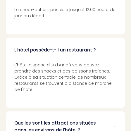
Voir
tout
Le check-out est possible jusqu'à 12:00 heures le
les
jour du départ.
offr
Eur
Well
Reso
Rims
L'hôtel possède-t-il un restaurant ?
Ter
Sple
Bay
L'hôtel dispose d'un bar où vous pouvez
Luxu
prendre des snacks et des boissons fraîches.
SPA
Grâce à sa situation centrale, de nombreux
Reso
restaurants se trouvent à distance de marche
de l'hôtel.
Hote
HUP
Hote
Voir
tout
les
Quelles sont les attractions situées
offr
dans les environs de l'hôtel ?