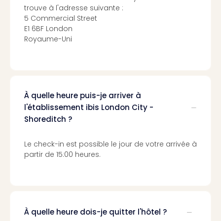
Sch
trouve à l'adresse suivante :
Inte
5 Commercial Street
–
E1 6BF London
Hote
Royaume-Uni
&
Apa
Glüc
The
&
À quelle heure puis-je arriver à
Bad
l'établissement ibis London City -
Sins
Shoreditch ?
Boll
–
Le check-in est possible le jour de votre arrivée à
Spa
partir de 15:00 heures.
im
Park
Bad
Sch
Bali
The
À quelle heure dois-je quitter l'hôtel ?