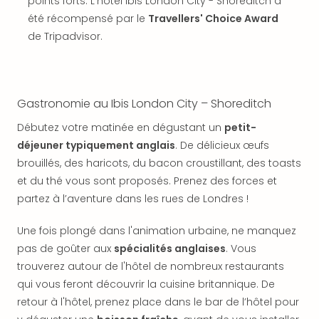
SCH
points forts. L'hôtel Ibis London City - Shoreditch a
PAN
été récompensé par le
Travellers' Choice Award
Pal
de Tripadvisor.
Sch
Bats
Pala
Hote
Gastronomie au Ibis London City – Shoreditch
Sch
Son
Débutez votre matinée en dégustant un
petit-
DEK
déjeuner typiquement anglais
. De délicieux œufs
Cong
brouillés, des haricots, du bacon croustillant, des toasts
War
et du thé vous sont proposés. Prenez des forces et
The
partez à l’aventure dans les rues de Londres !
de
Cara
Une fois plongé dans l'animation urbaine, ne manquez
Bad
pas de goûter aux
spécialités anglaises
. Vous
Sch
trouverez autour de l'hôtel de nombreux restaurants
Séjo
bien
qui vous feront découvrir la cuisine britannique. De
être
retour à l'hôtel, prenez place dans le bar de l’hôtel pour
Par