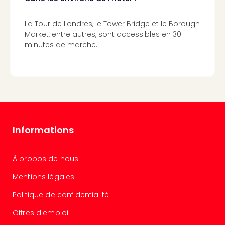
Croa
Crv
La Tour de Londres, le Tower Bridge et le Borough
Luka
Market, entre autres, sont accessibles en 30
Hote
minutes de marche.
IN
Biog
The
The
&
Bad
Sins
The
Informations
Über
+
À propos de nous
Hôte
Rosm
Mentions légales
à
Lud
Politique de confidentialité
The
Offres d'emploi
de