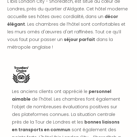
L'Ibis London City - Shoreditch, est situé au cœur de
offr
Londres, près du quartier d’Aldgate. Cet hôtel moderne
All
Berli
accueille ses hôtes avec cordialité, dans un
décor
Col
élégant
. Les chambres de l’hôtel sont confortables et
Mun
les murs ornés d'œuvres d'art raffinées. Tout ce qu’il
Tout
vous faut pour passer un
séjour parfait
dans la
les
métropole anglaise !
offr
Forê
Noir
Nour
Hote
Käp
Natu
Les anciens clients ont apprécié le
personnel
Adle
aimable
de l'hôtel. Les chambres font également
Well
l’objet de nombreuses évaluations positives sur
Roth
des plateformes connues. La situation centrale
Hote
près de la Tour de Londres et les
bonnes liaisons
Schl
en transports en commun
sont également des
Rein