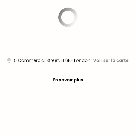
Fou
Parc
Astér
Parc
d'at
en
All
Eur
Park
5 Commercial Street
,
E1 6BF
London
Voir sur la carte
Rula
Phan
Play
En savoir plus
Funp
Trop
Isla
Movi
Park
Ger
Trips
Parc
d'at