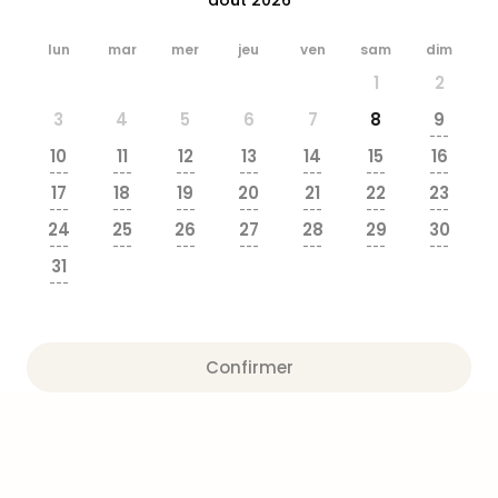
&
Bad
lun
mar
mer
jeu
ven
sam
dim
Sins
1
2
Bad
Sch
3
4
5
6
7
8
9
The
---
10
11
12
13
14
15
16
Cara
---
---
---
---
---
---
---
The
17
18
19
20
21
22
23
Eusk
---
---
---
---
---
---
---
24
25
26
27
28
29
30
Tout
---
---
---
---
---
---
---
les
31
offr
---
Par
dest
Parc
Confirmer
d'at
en
Fran
Puy
du