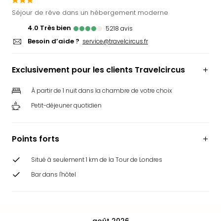
Ger
Séjour de rêve dans un hébergement moderne
Play
4.0
Très bien
5218
avis
Funk
Besoin d’aide ?
Bob
service@travelcircus.fr
Plop
Deu
Exclusivement pour les clients Travelcircus
Trips
Leg
À partir de 1 nuit dans la chambre de votre choix
Deu
Petit-déjeuner quotidien
Par
War
Tout
Points forts
les
offr
Situé à seulement 1 km de la Tour de Londres
Parc
aqu
Bar dans l'hôtel
Rula
Trop
Isla
The
août 2026