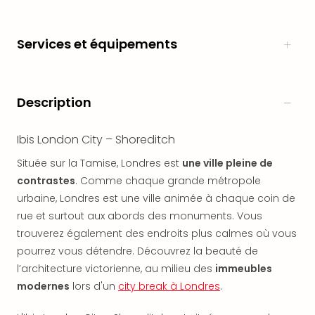
en
Eur
Services et équipements
Parc
Eftel
Esc
cita
Description
Par
dest
Eur
Ibis London City – Shoreditch
Paris
Située sur la Tamise, Londres est
une ville pleine de
Lond
contrastes
. Comme chaque grande métropole
Pra
Ams
urbaine, Londres est une ville animée à chaque coin de
Cop
rue et surtout aux abords des monuments. Vous
Brux
trouverez également des endroits plus calmes où vous
Vien
pourrez vous détendre. Découvrez la beauté de
Bud
l’architecture victorienne, au milieu des
immeubles
Rom
modernes
lors d'un
city break à Londres
.
Tout
les