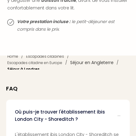
y déguster une
boisson fraîche
, avant de vous installer
dest
confortablement dans votre lit.
All
Victo
Votre prestation incluse :
le petit-déjeuner est
Resi
compris dans le prix.
Hote
Teis
Maur
Hote
/
/
Home
Escapades citadines
&
/
Séjour en Angleterre
/
Escapades citadine en Europe
The
Séjour à Londres
Mari
am
Mee
FAQ
Cent
Mar
–
Hid
Où puis-je trouver l'établissement ibis
&
London City - Shoreditch ?
Spa
Pal
L'établissement ibis London City - Shoreditch se