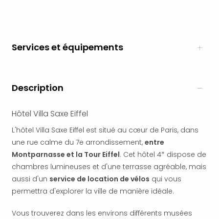
en
Eur
Parc
Eftel
Services et équipements
Esc
cita
Par
dest
Description
Eur
Paris
Hôtel Villa Saxe Eiffel
Lond
Pra
L'hôtel Villa Saxe Eiffel est situé au cœur de Paris, dans
Ams
une rue calme du 7e arrondissement,
entre
Cop
Montparnasse et la Tour Eiffel
. Cet hôtel 4* dispose de
Brux
chambres lumineuses et d'une terrasse agréable, mais
Vien
aussi d'un
service de location de vélos
qui vous
Bud
Rom
permettra d'explorer la ville de manière idéale.
Tout
les
Vous trouverez dans les environs différents musées