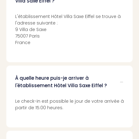
Villa Saxe Eiffel ?
Sch
Inte
–
L'établissement Hôtel Villa Saxe Eiffel se trouve à
Hote
l'adresse suivante :
&
9 Villa de Saxe
75007 Paris
Apa
France
Glüc
The
&
Bad
Sins
Boll
À quelle heure puis-je arriver à
–
l'établissement Hôtel Villa Saxe Eiffel ?
Spa
im
Le check-in est possible le jour de votre arrivée à
Park
partir de 15:00 heures.
Bad
Sch
Bali
The