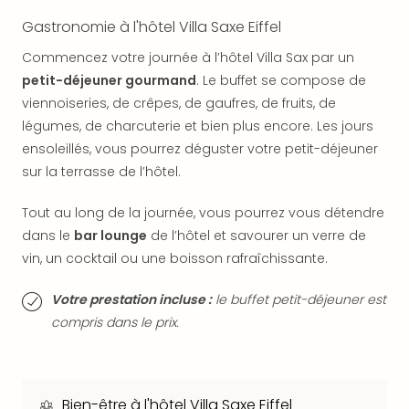
SCH
PAN
Gastronomie à l'hôtel Villa Saxe Eiffel
Pal
Commencez votre journée à l’hôtel Villa Sax par un
Sch
petit-déjeuner gourmand
. Le buffet se compose de
Bats
Pala
viennoiseries, de crêpes, de gaufres, de fruits, de
Hote
légumes, de charcuterie et bien plus encore. Les jours
Sch
ensoleillés, vous pourrez déguster votre petit-déjeuner
Son
sur la terrasse de l’hôtel.
DEK
Cong
Tout au long de la journée, vous pourrez vous détendre
War
dans le
bar lounge
de l’hôtel et savourer un verre de
The
vin, un cocktail ou une boisson rafraîchissante.
de
Cara
Votre prestation incluse :
le buffet petit-déjeuner est
Bad
Sch
compris dans le prix.
Séjo
bien
être
Par
Bien-être à l'hôtel Villa Saxe Eiffel