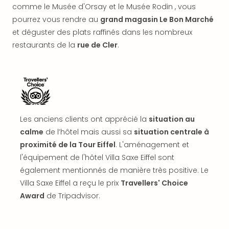
offr
comme le Musée d'Orsay et le Musée Rodin , vous
All
pourrez vous rendre au
grand magasin Le Bon Marché
Berli
et déguster des plats raffinés dans les nombreux
Col
restaurants de la
rue de Cler
.
Mun
Tout
les
offr
Forê
Noir
Nour
Les anciens clients ont apprécié la
situation au
Hote
calme
de l’hôtel mais aussi sa
situation centrale à
Käp
proximité de la Tour Eiffel
. L'aménagement et
Natu
l'équipement de l'hôtel Villa Saxe Eiffel sont
Adle
également mentionnés de manière très positive. Le
Well
Villa Saxe Eiffel a reçu le prix
Travellers' Choice
Roth
Hote
Award
de Tripadvisor.
Schl
Rein