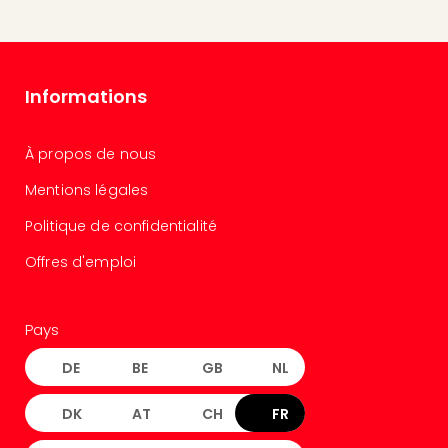
Cara
The
de
Lind
Bad
Informations
Sch
Bios
À propos de nous
Graf
Eber
Mentions légales
Trop
Isla
Politique de confidentialité
Bats
Offres d'emploi
Pala
Sch
Mar
Pays
–
Hid
DE
BE
GB
NL
&
Spa
DK
AT
CH
FR
Amel
No.