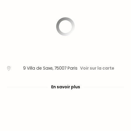
Fou
Parc
Astér
Parc
d'at
en
All
Eur
Park
Rula
Phan
9 Villa de Saxe
,
75007
Paris
Voir sur la carte
Play
Funp
Trop
En savoir plus
Isla
Movi
Park
Ger
Trips
Parc
d'at