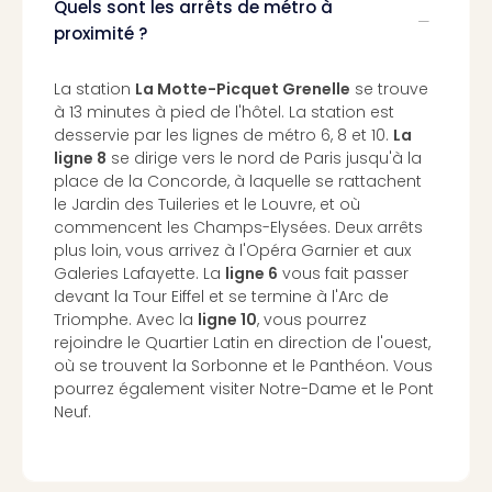
Quels sont les arrêts de métro à
Croa
proximité ?
Crv
Luka
Hote
La station
La Motte-Picquet Grenelle
se trouve
IN
à 13 minutes à pied de l'hôtel. La station est
Biog
desservie par les lignes de métro 6, 8 et 10.
La
ligne 8
se dirige vers le nord de Paris jusqu'à la
The
place de la Concorde, à laquelle se rattachent
The
le Jardin des Tuileries et le Louvre, et où
&
commencent les Champs-Elysées. Deux arrêts
Bad
plus loin, vous arrivez à l'Opéra Garnier et aux
Sins
Galeries Lafayette. La
ligne 6
vous fait passer
The
devant la Tour Eiffel et se termine à l'Arc de
Über
Triomphe. Avec la
ligne 10
, vous pourrez
+
rejoindre le Quartier Latin en direction de l'ouest,
Hôte
où se trouvent la Sorbonne et le Panthéon. Vous
Rosm
pourrez également visiter Notre-Dame et le Pont
à
Neuf.
Lud
The
de