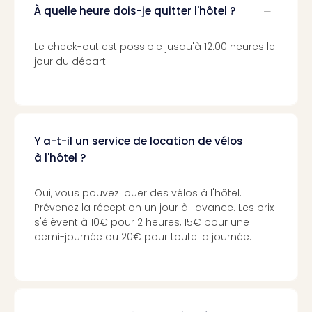
Voir
À quelle heure dois-je quitter l'hôtel ?
tout
les
offr
Le check-out est possible jusqu'à 12:00 heures le
Eur
jour du départ.
Well
Reso
Rims
Ter
Sple
Y a-t-il un service de location de vélos
Bay
à l'hôtel ?
Luxu
SPA
Oui, vous pouvez louer des vélos à l'hôtel.
Reso
Prévenez la réception un jour à l'avance. Les prix
Hote
s'élèvent à 10€ pour 2 heures, 15€ pour une
HUP
demi-journée ou 20€ pour toute la journée.
Hote
Voir
tout
les
offr