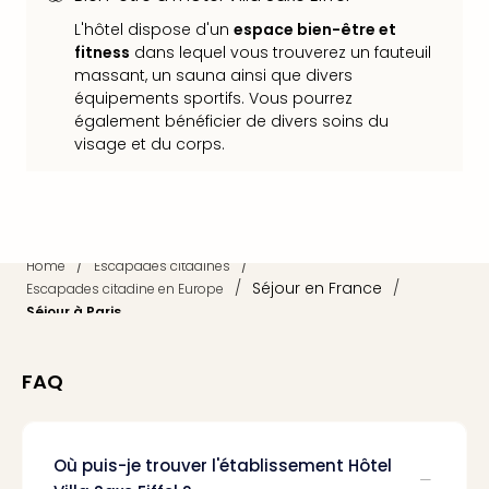
dest
L'hôtel dispose d'un
espace bien-être et
All
fitness
dans lequel vous trouverez un fauteuil
Victo
massant, un sauna ainsi que divers
Resi
équipements sportifs. Vous pourrez
Hote
également bénéficier de divers soins du
Teis
visage et du corps.
Maur
Hote
&
The
Mari
/
/
Home
Escapades citadines
am
/
Séjour en France
/
Escapades citadine en Europe
Mee
Séjour à Paris
Cent
Mar
–
FAQ
Hid
&
Spa
Où puis-je trouver l'établissement Hôtel
Pal