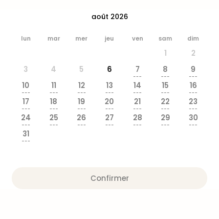
&
Bad
août 2026
Sins
Bad
lun
mar
mer
jeu
ven
sam
dim
Sch
1
2
The
3
4
5
6
7
8
9
Cara
---
---
---
The
10
11
12
13
14
15
16
Eusk
---
---
---
---
---
---
---
17
18
19
20
21
22
23
Tout
---
---
---
---
---
---
---
les
24
25
26
27
28
29
30
offr
---
---
---
---
---
---
---
31
Par
---
dest
Parc
d'at
en
Confirmer
Fran
Puy
du