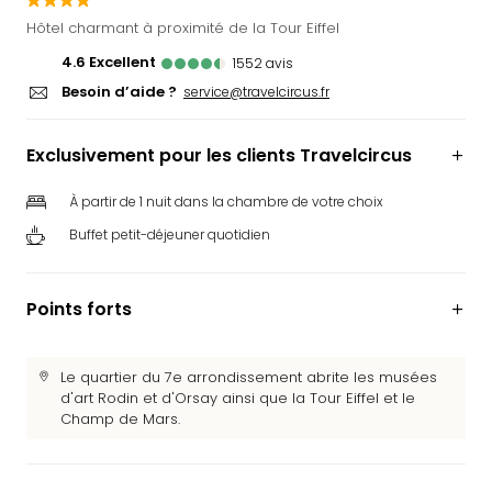
Ger
Hôtel charmant à proximité de la Tour Eiffel
Play
4.6
excellent
1552
avis
Funk
Besoin d’aide ?
Bob
service@travelcircus.fr
Plop
Deu
Exclusivement pour les clients Travelcircus
Trips
Leg
À partir de 1 nuit dans la chambre de votre choix
Deu
Buffet petit-déjeuner quotidien
Par
War
Tout
Points forts
les
offr
Parc
Le quartier du 7e arrondissement abrite les musées
aqu
d'art Rodin et d'Orsay ainsi que la Tour Eiffel et le
Rula
Champ de Mars.
Trop
Isla
The