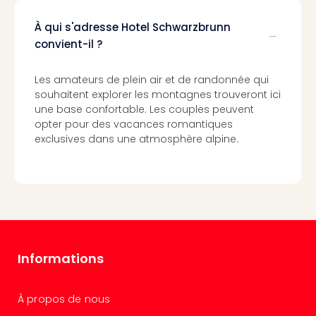
the
curs
À qui s'adresse Hotel Schwarzbrunn
chil
convient-il ?
Cart
cad
Tec
Les amateurs de plein air et de randonnée qui
Spey
souhaitent explorer les montagnes trouveront ici
Cart
une base confortable. Les couples peuvent
opter pour des vacances romantiques
cad
exclusives dans une atmosphère alpine.
Tec
Sins
Cart
cad
Mus
BM
Mun
Tout
Informations
les
cart
cad
À propos de nous
À