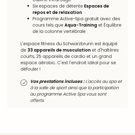
Croa
Six espaces de détente
Espaces de
Crv
repos et de relaxation
Luka
Programme Active-Spa gratuit avec des
Hote
cours tels que
Aqua-Training
et Équilibre
IN
de la colonne vertébrale
Biog
The
L'espace fitness du Schwarzbrunn est équipé
de
33 appareils de musculation
et d'haltères
The
courts, 25 appareils de cardio et un grand
&
espace aérobic. C'est l'endroit idéal pour se
Bad
défouler !
Sins
The
Vos prestations incluses :
L'accès au spa et
Über
à la salle de sport ainsi que la participation
+
au programme Active Spa vous sont
Hôte
offerts.
Rosm
à
Lud
The
de