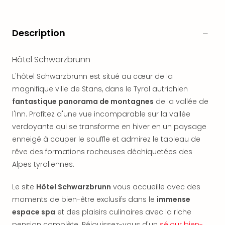
offr
All
Berli
Description
Col
Mun
Hôtel Schwarzbrunn
Tout
les
L'hôtel Schwarzbrunn est situé au cœur de la
offr
magnifique ville de Stans, dans le Tyrol autrichien
Forê
fantastique panorama de montagnes
de la vallée de
Noir
l'Inn. Profitez d'une vue incomparable sur la vallée
Nour
Hote
verdoyante qui se transforme en hiver en un paysage
Käp
enneigé à couper le souffle et admirez le tableau de
Natu
rêve des formations rocheuses déchiquetées des
Adle
Alpes tyroliennes.
Well
Roth
Le site
Hôtel Schwarzbrunn
vous accueille avec des
Hote
moments de bien-être exclusifs dans le
immense
Schl
espace spa
et des plaisirs culinaires avec la riche
Rein
pension complète. Réjouissez-vous d'un
séjour bien-