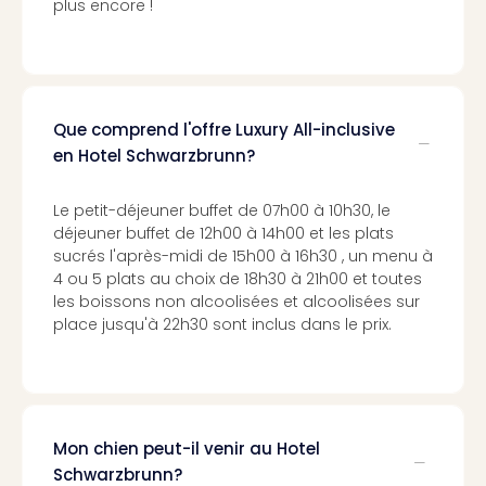
Cult
plus encore !
&
Spor
Par
caté
Évé
Que comprend l'offre Luxury All-inclusive
cult
en Hotel Schwarzbrunn?
Forfa
Expé
Le petit-déjeuner buffet de 07h00 à 10h30, le
Stut
déjeuner buffet de 12h00 à 14h00 et les plats
Mus
sucrés l'après-midi de 15h00 à 16h30 , un menu à
BM
4 ou 5 plats au choix de 18h30 à 21h00 et toutes
Mun
les boissons non alcoolisées et alcoolisées sur
Mus
place jusqu'à 22h30 sont inclus dans le prix.
du
Louv
Nau
Tec
Sins
Mon chien peut-il venir au Hotel
Tec
Schwarzbrunn?
Spey