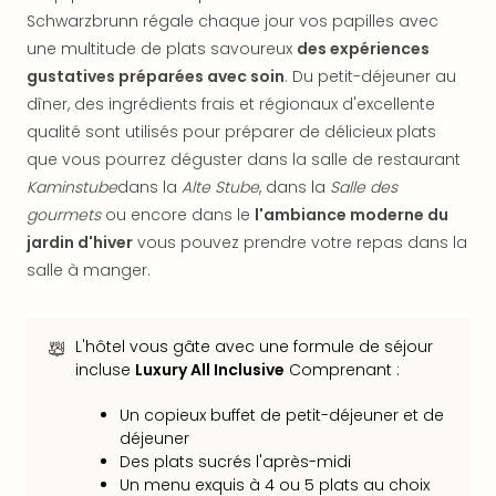
dest
Schwarzbrunn régale chaque jour vos papilles avec
All
une multitude de plats savoureux
des expériences
Victo
gustatives préparées avec soin
. Du petit-déjeuner au
Resi
dîner, des ingrédients frais et régionaux d'excellente
Hote
qualité sont utilisés pour préparer de délicieux plats
Teis
que vous pourrez déguster dans la salle de restaurant
Maur
Hote
Kaminstube
dans la
Alte Stube
, dans la
Salle des
&
gourmets
ou encore dans le
l'ambiance moderne du
The
jardin d'hiver
vous pouvez prendre votre repas dans la
Mari
salle à manger.
am
Mee
Cent
L'hôtel vous gâte avec une formule de séjour
Mar
incluse
Luxury All Inclusive
Comprenant :
–
Hid
Un copieux buffet de petit-déjeuner et de
&
déjeuner
Spa
Des plats sucrés l'après-midi
Pal
Un menu exquis à 4 ou 5 plats au choix