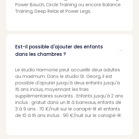
Cart
Power Bauch, Circle Training ou encore Balance
cad
Training, Deep Relax et Power Legs.
Forfa
Expé
Stut
Cart
cad
Est-il possible d'ajouter des enfants
War
dans les chambres ?
Bros.
Stud
Le studio Harmonie peut accueillir deux adultes
Tour
au maximum. Dans le studio St. Georg, il est
Cart
possible d'ajouter jusqu'à deux enfants jusqu'à
cad
15 ans inclus, moyennant les frais
parc
supplémentaires suivants : Enfants jusqu'à 2 ans
d'at
inclus : gratuit dans un lit à barreaux, enfants de
Cart
3 à 9 ans : 70 €/nuit sur le canapé-lit et enfants
cad
de 10 à 15 ans inclus : 90 €/nuit sur le canapé-lit.
Harr
Pott
and