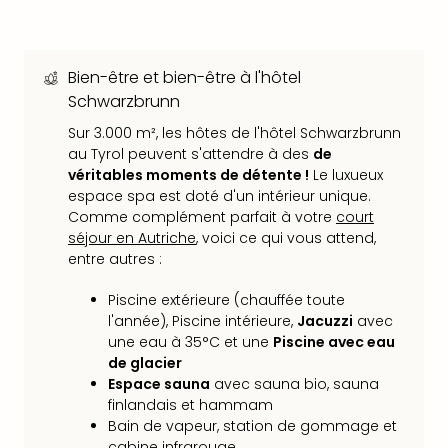
Voir
tout
les
offr
Bien-être et bien-être à l'hôtel
Eur
Schwarzbrunn
Well
Reso
Sur 3.000 m², les hôtes de l'hôtel Schwarzbrunn
Rims
au Tyrol peuvent s'attendre à des
de
Ter
véritables moments de détente !
Le luxueux
espace spa est doté d'un intérieur unique.
Sple
Comme complément parfait à votre
court
Bay
séjour en Autriche
, voici ce qui vous attend,
Luxu
entre autres :
SPA
Reso
Piscine extérieure (chauffée toute
Hote
l'année), Piscine intérieure,
Jacuzzi
avec
HUP
une eau à 35°C et une
Piscine avec eau
Hote
de glacier
Voir
Espace sauna
avec sauna bio, sauna
tout
finlandais et hammam
les
Bain de vapeur, station de gommage et
offr
cabine infrarouge