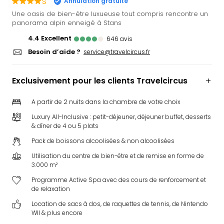
s
Annulation gratuite
Ger
Une oasis de bien-être luxueuse tout compris rencontre un
Play
panorama alpin enneigé à Stans
Funk
4.4
excellent
646
avis
Bob
Besoin d’aide ?
service@travelcircus.fr
Plop
Deu
Trips
Exclusivement pour les clients Travelcircus
Leg
Deu
A partir de 2 nuits dans la chambre de votre choix
Par
Luxury All-Inclusive : petit-déjeuner, déjeuner buffet, desserts
War
& dîner de 4 ou 5 plats
Tout
les
Pack de boissons alcoolisées & non alcoolisées
offr
Utilisation du centre de bien-être et de remise en forme de
Parc
3.000 m²
aqu
Programme Active Spa avec des cours de renforcement et
Rula
de relaxation
Trop
Location de sacs à dos, de raquettes de tennis, de Nintendo
Isla
WII & plus encore
The