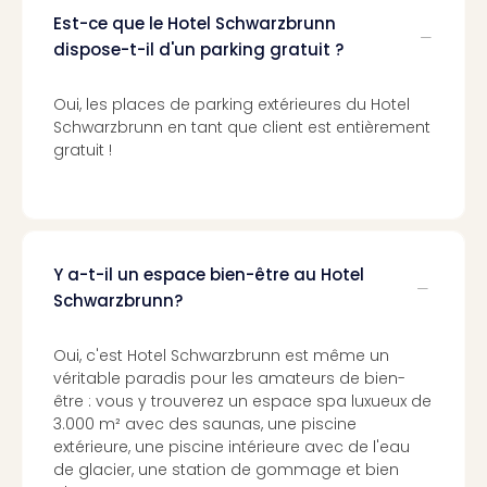
Pott
Est-ce que le Hotel Schwarzbrunn
Lon
dispose-t-il d'un parking gratuit ?
san
tran
Oui, les places de parking extérieures du Hotel
The
Schwarzbrunn en tant que client est entièrement
mak
gratuit !
of
Harr
Pott
Lon
ave
Y a-t-il un espace bien-être au Hotel
tran
Ga
Schwarzbrunn?
of
Thro
Oui, c'est Hotel Schwarzbrunn est même un
Stud
véritable paradis pour les amateurs de bien-
Tour
être : vous y trouverez un espace spa luxueux de
Tout
3.000 m² avec des saunas, une piscine
les
extérieure, une piscine intérieure avec de l'eau
expo
de glacier, une station de gommage et bien