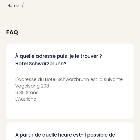
Cara
/
Home
The
de
Lind
Bad
FAQ
Sch
Bios
Graf
À quelle adresse puis-je le trouver ?
Eber
Trop
Hotel Schwarzbrunn?
Isla
Bats
L'adresse du Hotel Schwarzbrunn est la suivante
Pala
Vogelsang 208
Sch
6135 Stans
Mar
L'Autriche
–
Hid
&
Spa
Amel
A partir de quelle heure est-il possible de
No.