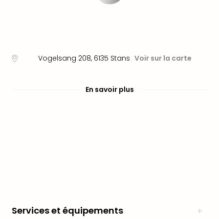
en
Eur
Parc
Eftel
Esc
Vogelsang 208
,
6135
Stans
Voir sur la carte
cita
Par
dest
En savoir plus
Eur
Paris
Lond
Pra
Ams
Cop
Brux
Vien
Bud
Rom
Tout
Services et équipements
les