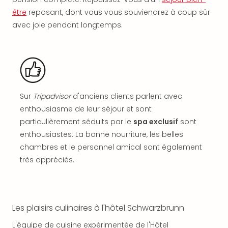
SCH
PAN
être
reposant, dont vous vous souviendrez à coup sûr
Pal
avec joie pendant longtemps.
Sch
Bats
Pala
Hote
Sch
Son
Sur
Tripadvisor
d'anciens clients parlent avec
DEK
enthousiasme de leur séjour et sont
Cong
particulièrement séduits par le
spa exclusif
sont
War
enthousiastes. La bonne nourriture, les belles
The
de
chambres et le personnel amical sont également
Cara
très appréciés.
Bad
Sch
Séjo
bien
Les plaisirs culinaires à l'hôtel Schwarzbrunn
être
Par
L'équipe de cuisine expérimentée de l'Hôtel