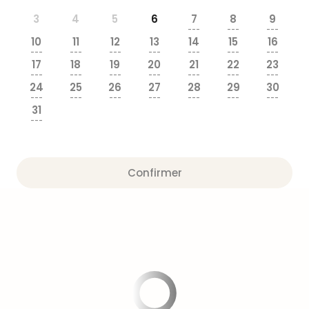
Fou
Parc
3
4
5
6
7
8
9
---
---
---
Astér
10
11
12
13
14
15
16
Parc
---
---
---
---
---
---
---
d'at
17
18
19
20
21
22
23
---
---
---
---
---
---
---
en
24
25
26
27
28
29
30
All
---
---
---
---
---
---
---
Eur
31
---
Park
Rula
Phan
Play
Confirmer
Funp
Trop
Isla
Movi
Park
Ger
Trips
Parc
d'at