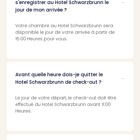
s'enregistrer au Hotel Schwarzbrunn le
3
jour de mon arrivée ?
Hote
&
Votre chambre au Hotel Schwarzbrunn sera
App
disponible le jour de votre arrivée à partir de
ave
15:00 Heures pour vous.
the
Südp
Expo
TV
Par
Avant quelle heure dois-je quitter le
caté
Visit
Hotel Schwarzbrunn de check-out ?
des
stud
Le jour de votre départ, le check-out doit être
de
effectué du Hotel Schwarzbrunn avant 11:00
tou
Heures.
The
mak
of
Harr