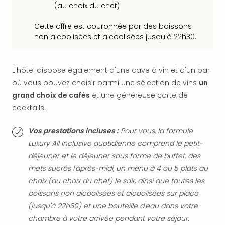
Sch
(au choix du chef)
Inte
–
Cette offre est couronnée par des boissons
Hote
non alcoolisées et alcoolisées jusqu'à 22h30.
&
Apa
Glüc
L'hôtel dispose également d'une cave à vin et d'un bar
The
où vous pouvez choisir parmi une sélection de vins
un
&
grand choix de cafés
et une généreuse carte de
Bad
cocktails.
Sins
Boll
Vos prestations incluses :
Pour vous, la formule
–
Luxury All Inclusive quotidienne comprend le petit-
Spa
déjeuner et le déjeuner sous forme de buffet, des
im
mets sucrés l'après-midi, un menu à 4 ou 5 plats au
Park
Bad
choix (au choix du chef) le soir, ainsi que toutes les
Sch
boissons non alcoolisées et alcoolisées sur place
Bali
(jusqu'à 22h30) et une bouteille d'eau dans votre
The
chambre à votre arrivée pendant votre séjour.