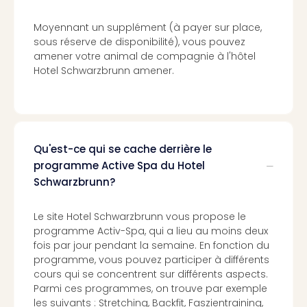
Cirq
du
Moyennant un supplément (à payer sur place,
Solei
sous réserve de disponibilité), vous pouvez
amener votre animal de compagnie à l'hôtel
ALIZÉ
Hotel Schwarzbrunn amener.
STAR
EXPR
Tout
les
offr
🎁
Qu'est-ce qui se cache derrière le
Cart
programme Active Spa du Hotel
cad
Schwarzbrunn?
Cart
cad
Le site Hotel Schwarzbrunn vous propose le
Cart
programme Activ-Spa, qui a lieu au moins deux
cad
fois par jour pendant la semaine. En fonction du
Cart
programme, vous pouvez participer à différents
cad
cours qui se concentrent sur différents aspects.
Eur
Parmi ces programmes, on trouve par exemple
Park
les suivants : Stretching, Backfit, Faszientraining,