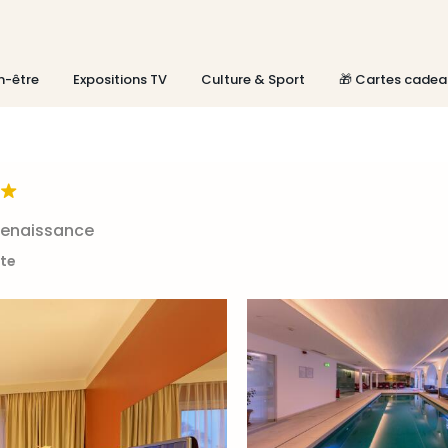
n-être
Expositions TV
Culture & Sport
🎁 Cartes cadea
Renaissance
rte