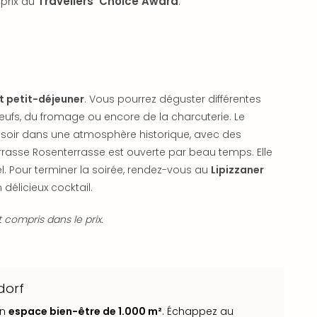
 prix du
Travellers' Choice Award
.
t petit-déjeuner
. Vous pourrez déguster différentes
s œufs, du fromage ou encore de la charcuterie. Le
t soir dans une atmosphère historique, avec des
terrasse Rosenterrasse est ouverte par beau temps. Elle
el. Pour terminer la soirée, rendez-vous au
Lipizzaner
délicieux cocktail.
 compris dans le prix.
dorf
un
espace bien-être de 1.000 m²
. Échappez au