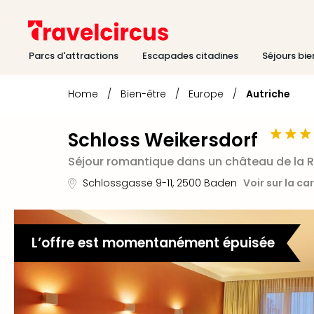
Parcs d'attractions
Escapades citadines
Séjours bie
Home
/
Bien-être
/
Europe
/
Autriche
Schloss Weikersdorf
Séjour romantique dans un château de la 
Schlossgasse 9-11
,
2500
Baden
Voir sur la ca
L’offre est momentanément épuisée