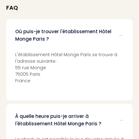
Sch
FAQ
Inte
–
Hote
&
Où puis-je trouver l'établissement Hôtel
Apa
Monge Paris ?
Glüc
The
L'établissement Hôtel Monge Paris se trouve à
&
l'adresse suivante :
Bad
55 rue Monge
Sins
75005 Paris
Boll
France
–
Spa
im
Park
Bad
À quelle heure puis-je arriver à
Sch
l'établissement Hôtel Monge Paris ?
Bali
The