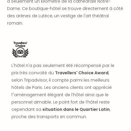
à seulement un kilomètre de la cathédrale Notre-
offr
Dame. Ce boutique-hôtel se trouve directement à côté
All
Berli
des arènes de Lutèce, un vestige de l'art théâtral
Col
romain.
Mun
Tout
les
offr
Forê
Noir
L'hôtel n'a pas seulement été récompensé par le
Nour
prix très convoité du
Travellers' Choice Award
,
Hote
Käp
selon Tripadvisor, il compte parmi les meilleurs
Natu
hôtels de Paris. Les anciens clients ont apprécié
Adle
l’'aménagement élégant de l’hôtel ainsi que le
Well
personnel aimable. Le point fort de l’hôtel reste
Roth
cependant sa
situation dans le Quartier Latin
,
Hote
proche des transports en commun.
Schl
Rein