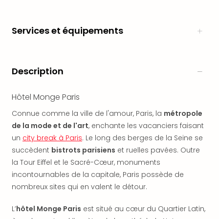
en
Eur
Services et équipements
Parc
Eftel
Esc
cita
Description
Par
dest
Eur
Hôtel Monge Paris
Paris
Connue comme la ville de l'amour, Paris, la
métropole
Lond
de la mode et de l'art
, enchante les vacanciers faisant
Pra
Ams
un
city break à Paris
. Le long des berges de la Seine se
Cop
succèdent
bistrots parisiens
et ruelles pavées. Outre
Brux
la Tour Eiffel et le Sacré-Cœur, monuments
Vien
incontournables de la capitale, Paris possède de
Bud
nombreux sites qui en valent le détour.
Rom
Tout
L’
hôtel Monge Paris
est situé au cœur du Quartier Latin,
les