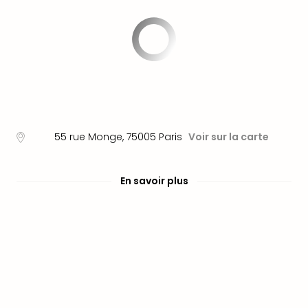
Fou
Parc
Astér
Parc
d'at
en
All
Eur
Park
55 rue Monge
,
75005
Paris
Voir sur la carte
Rula
Phan
Play
En savoir plus
Funp
Trop
Isla
Movi
Park
Ger
Trips
Parc
d'at