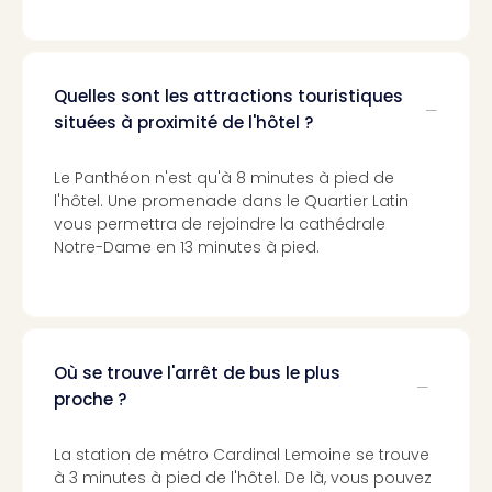
Croa
Crv
Luka
Hote
Quelles sont les attractions touristiques
IN
situées à proximité de l'hôtel ?
Biog
The
Le Panthéon n'est qu'à 8 minutes à pied de
The
l'hôtel. Une promenade dans le Quartier Latin
&
vous permettra de rejoindre la cathédrale
Bad
Notre-Dame en 13 minutes à pied.
Sins
The
Über
+
Hôte
Où se trouve l'arrêt de bus le plus
Rosm
proche ?
à
Lud
The
La station de métro Cardinal Lemoine se trouve
de
à 3 minutes à pied de l'hôtel. De là, vous pouvez