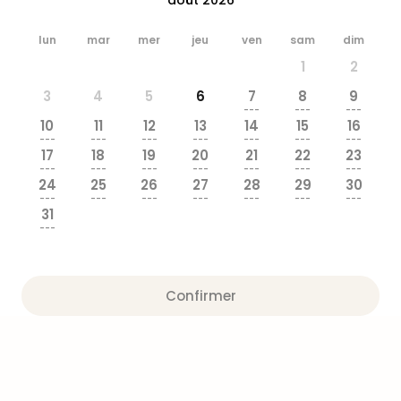
&
Bad
lun
mar
mer
jeu
ven
sam
dim
Sins
1
2
Bad
Sch
3
4
5
6
7
8
9
The
---
---
---
10
11
12
13
14
15
16
Cara
---
---
---
---
---
---
---
The
17
18
19
20
21
22
23
Eusk
---
---
---
---
---
---
---
24
25
26
27
28
29
30
Tout
---
---
---
---
---
---
---
les
31
offr
---
Par
dest
Parc
Confirmer
d'at
en
Fran
Puy
du