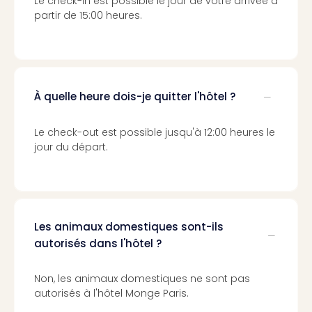
Voir
Le check-in est possible le jour de votre arrivée à
tout
partir de 15:00 heures.
les
offr
Eur
Well
Reso
À quelle heure dois-je quitter l'hôtel ?
Rims
Ter
Le check-out est possible jusqu'à 12:00 heures le
Sple
jour du départ.
Bay
Luxu
SPA
Reso
Hote
Les animaux domestiques sont-ils
HUP
autorisés dans l'hôtel ?
Hote
Voir
tout
Non, les animaux domestiques ne sont pas
les
autorisés à l'hôtel Monge Paris.
offr