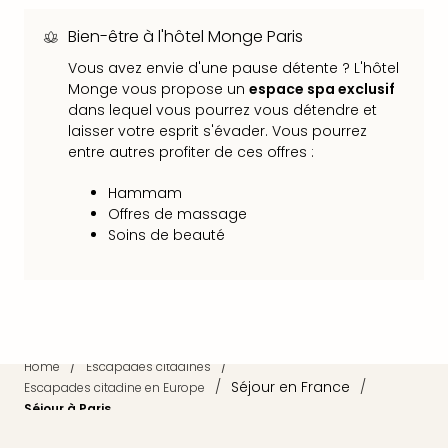
dest
Bien-être à l'hôtel Monge Paris
All
Victo
Vous avez envie d'une pause détente ? L'hôtel
Resi
Monge vous propose un
espace spa exclusif
Hote
dans lequel vous pourrez vous détendre et
Teis
laisser votre esprit s'évader. Vous pourrez
Maur
entre autres profiter de ces offres :
Hote
&
Hammam
The
Offres de massage
Mari
Soins de beauté
am
Mee
Cent
Mar
–
/
/
Hid
Home
Escapades citadines
/
Séjour en France
/
Escapades citadine en Europe
&
Séjour à Paris
Spa
Pal