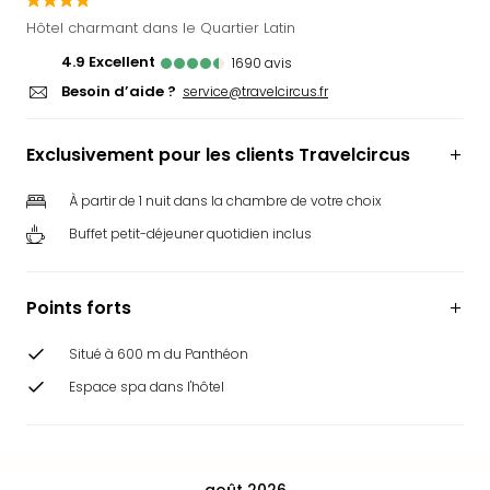
Ger
Hôtel charmant dans le Quartier Latin
Play
4.9
excellent
1690
avis
Funk
Besoin d’aide ?
Bob
service@travelcircus.fr
Plop
Deu
Exclusivement pour les clients Travelcircus
Trips
Leg
À partir de 1 nuit dans la chambre de votre choix
Deu
Buffet petit-déjeuner quotidien inclus
Par
War
Tout
Points forts
les
offr
Situé à 600 m du Panthéon
Parc
aqu
Espace spa dans l'hôtel
Rula
Trop
Isla
The
août 2026