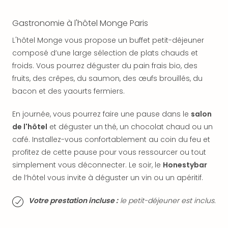
SCH
PAN
Gastronomie à l'hôtel Monge Paris
Pal
Sch
L'hôtel Monge vous propose un buffet petit-déjeuner
Bats
composé d’une large sélection de plats chauds et
Pala
froids. Vous pourrez déguster du pain frais bio, des
Hote
fruits, des crêpes, du saumon, des œufs brouillés, du
Sch
Son
bacon et des yaourts fermiers.
DEK
Cong
En journée, vous pourrez faire une pause dans le
salon
War
de l'hôtel
et déguster un thé, un chocolat chaud ou un
The
café. Installez-vous confortablement au coin du feu et
de
profitez de cette pause pour vous ressourcer ou tout
Cara
simplement vous déconnecter. Le soir, le
Honestybar
Bad
de l’hôtel vous invite à déguster un vin ou un apéritif.
Sch
Séjo
Votre prestation incluse :
le petit-déjeuner est inclus.
bien
être
Par