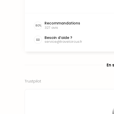
Recommandations
80
%
327
avis
Besoin d’aide ?
service@travelcircus.fr
En 
Trustpilot