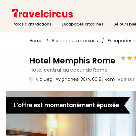
Parcs d'attractions
Escapades citadines
Séjours bie
Home
/
Escapades citadines
/
Escapades c
Hotel Memphis Rome
Hôtel central au coeur de Rome
Via Degli Avignonesi 36/A
,
00187
Rom
Voir sur
L’offre est momentanément épuisée