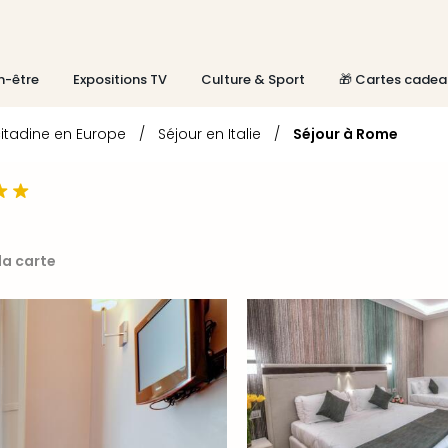
n-être
Expositions TV
Culture & Sport
🎁 Cartes cadea
itadine en Europe
/
Séjour en Italie
/
Séjour à Rome
 la carte