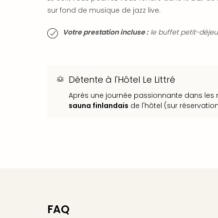
sur fond de musique de jazz live.
Votre prestation incluse :
le buffet petit-déjeu
Détente à l'Hôtel Le Littré
Après une journée passionnante dans les r
sauna finlandais
de l'hôtel (sur réservation
FAQ