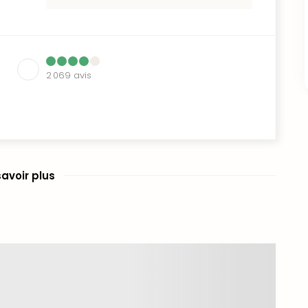
2 069
avis
savoir plus