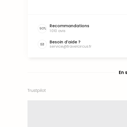
Recommandations
90
%
1 010
avis
Besoin d’aide ?
service@travelcircus.fr
En 
Trustpilot