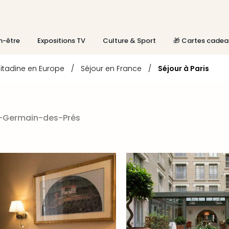
n-être
Expositions TV
Culture & Sport
🎁 Cartes cadea
itadine en Europe
/
Séjour en France
/
Séjour à Paris
t-Germain-des-Prés