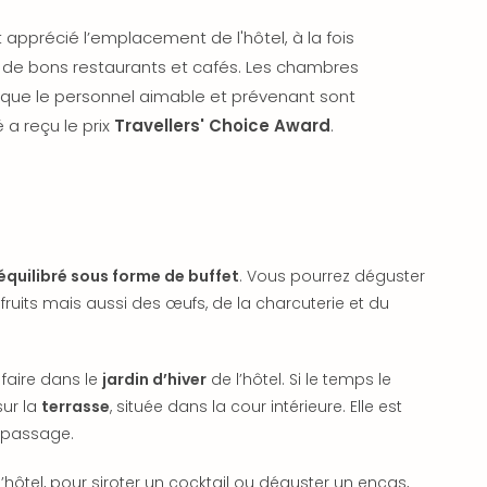
t apprécié l’emplacement de l'hôtel, à la fois
é de bons restaurants et cafés. Les chambres
 que le personnel aimable et prévenant sont
é a reçu le prix
Travellers' Choice Award
.
équilibré sous forme de buffet
. Vous pourrez déguster
fruits mais aussi des œufs, de la charcuterie et du
 faire dans le
jardin d’hiver
de l’hôtel. Si le temps le
ur la
terrasse
, située dans la cour intérieure. Elle est
u passage.
’hôtel, pour siroter un cocktail ou déguster un encas,