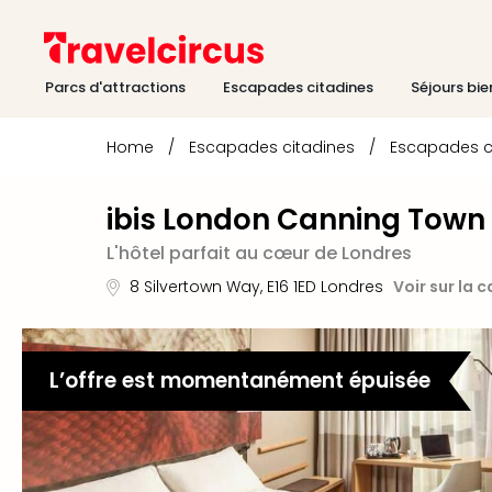
Parcs d'attractions
Escapades citadines
Séjours bie
Home
/
Escapades citadines
/
Escapades c
ibis London Canning Town
L'hôtel parfait au cœur de Londres
8 Silvertown Way
,
E16 1ED
Londres
Voir sur la c
L’offre est momentanément épuisée