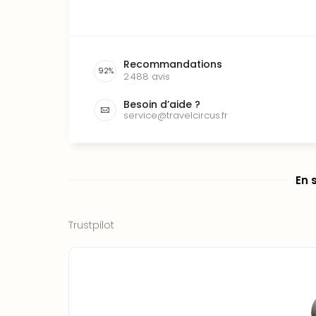
Recommandations
92
%
2 488
avis
Besoin d’aide ?
service@travelcircus.fr
En 
Trustpilot