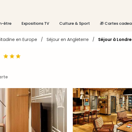
n-être
Expositions TV
Culture & Sport
🎁 Cartes cadea
itadine en Europe
/
Séjour en Angleterre
/
Séjour à Londre
arte