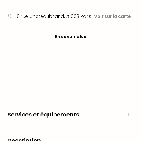
Fou
Parc
Astér
6 rue Chateaubriand
,
75008
Paris
Voir sur la carte
Parc
d'at
en
En savoir plus
All
Eur
Park
Rula
Phan
Play
Funp
Trop
Isla
Movi
Park
Services et équipements
Ger
Trips
Parc
d'at
Description