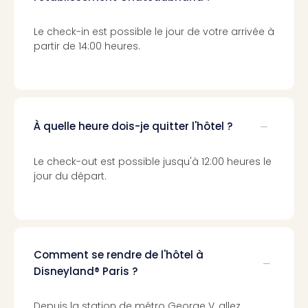
Sch
Inte
Le check-in est possible le jour de votre arrivée à
–
partir de 14:00 heures.
Hote
&
Apa
Glüc
The
À quelle heure dois-je quitter l'hôtel ?
&
Bad
Sins
Le check-out est possible jusqu'à 12:00 heures le
Boll
jour du départ.
–
Spa
im
Park
Bad
Comment se rendre de l'hôtel à
Sch
Disneyland® Paris ?
Bali
The
Depuis la station de métro George V, allez