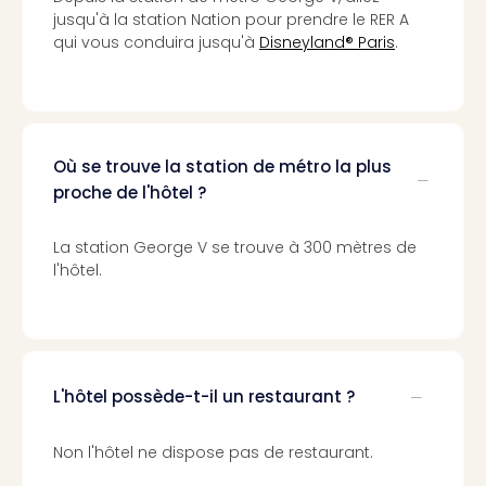
Voir
jusqu'à la station Nation pour prendre le RER A
tout
qui vous conduira jusqu'à
Disneyland® Paris
.
les
offr
Eur
Well
Reso
Rims
Où se trouve la station de métro la plus
Ter
proche de l'hôtel ?
Sple
Bay
La station George V se trouve à 300 mètres de
Luxu
l'hôtel.
SPA
Reso
Hote
HUP
Hote
L'hôtel possède-t-il un restaurant ?
Voir
tout
les
Non l'hôtel ne dispose pas de restaurant.
offr