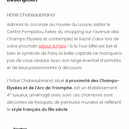
en
Eur
Hôtel Chateaubriand
Parc
Eftel
Admirez la Joconde au musée du Louvre, visitez le
Esc
Centre Pompidou, faites du shopping sur l’avenue des
cita
Champs-Elysées et contemplez le Sacré Cœur lors de
Par
votre prochain
séjour à Paris
! Si la Tour Eiffel est bel et
dest
bien le symbole de Paris, la belle capitale ne manquera
Eur
pas de vous séduire avec son large éventail d’activités
Paris
et de lieux passionnants à découvrir.
Lond
Pra
L'hôtel Chateaubriand, situé
à proximité des Champs-
Ams
Cop
Élysées et de l’Arc de Triomphe
, est un établissement
Brux
4* luxueux, aménagé avec soin. Les chambres sont
Vien
décorées de fresques, de peintures murales et reflètent
Bud
le
style français du 18e siècle
.
Rom
Tout
les