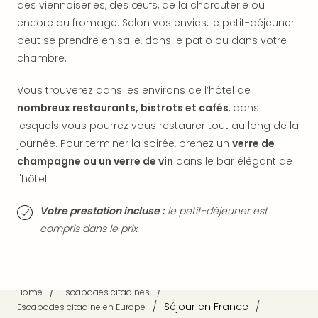
SCH
des viennoiseries, des œufs, de la charcuterie ou
PAN
encore du fromage. Selon vos envies, le petit-déjeuner
Pal
peut se prendre en salle, dans le patio ou dans votre
Sch
chambre.
Bats
Pala
Vous trouverez dans les environs de l’hôtel de
Hote
nombreux restaurants, bistrots et cafés
, dans
Sch
Son
lesquels vous pourrez vous restaurer tout au long de la
DEK
journée. Pour terminer la soirée, prenez un
verre de
Cong
champagne ou un verre de vin
dans le bar élégant de
War
l'hôtel.
The
de
Votre prestation incluse :
le petit-déjeuner est
Cara
compris dans le prix.
Bad
Sch
Séjo
bien
/
/
Home
Escapades citadines
être
/
Séjour en France
/
Escapades citadine en Europe
Par