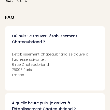
Séjour à Paris
dest
All
Victo
FAQ
Resi
Hote
Teis
Où puis-je trouver l'établissement
Maur
Hote
Chateaubriand ?
&
The
L'établissement Chateaubriand se trouve à
Mari
l'adresse suivante :
am
6 rue Chateaubriand
Mee
75008 Paris
Cent
France
Mar
–
Hid
&
Spa
À quelle heure puis-je arriver à
Pal
l'établissement Chateaubriand ?