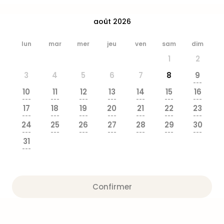
&
Bad
août 2026
Sins
Bad
lun
mar
mer
jeu
ven
sam
dim
Sch
1
2
The
Cara
3
4
5
6
7
8
9
The
---
10
11
12
13
14
15
16
Eusk
---
---
---
---
---
---
---
Tout
17
18
19
20
21
22
23
les
---
---
---
---
---
---
---
24
25
26
27
28
29
30
offr
---
---
---
---
---
---
---
Par
31
dest
---
Parc
d'at
en
Confirmer
Fran
Puy
du