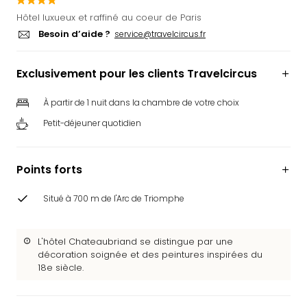
Ger
Hôtel luxueux et raffiné au coeur de Paris
Play
Besoin d’aide ?
service@travelcircus.fr
Funk
Bob
Exclusivement pour les clients Travelcircus
Plop
Deu
Trips
À partir de 1 nuit dans la chambre de votre choix
Leg
Petit-déjeuner quotidien
Deu
Par
War
Points forts
Tout
les
Situé à 700 m de l'Arc de Triomphe
offr
Parc
aqu
L'hôtel Chateaubriand se distingue par une
Rula
décoration soignée et des peintures inspirées du
18e siècle.
Trop
Isla
The