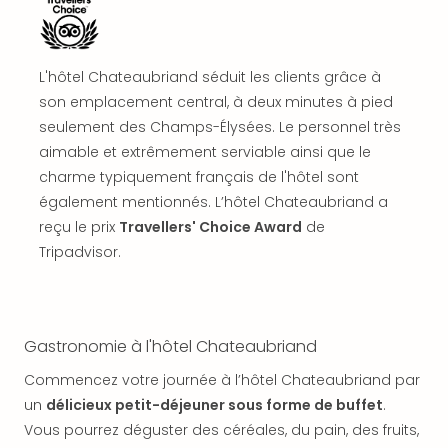
offr
All
Berli
Col
L'hôtel Chateaubriand séduit les clients grâce à
Mun
son emplacement central, à deux minutes à pied
Tout
seulement des Champs-Élysées. Le personnel très
les
aimable et extrêmement serviable ainsi que le
offr
charme typiquement français de l'hôtel sont
Forê
également mentionnés. L’hôtel Chateaubriand a
Noir
reçu le prix
Travellers' Choice Award
de
Nour
Hote
Tripadvisor.
Käp
Natu
Adle
Well
Gastronomie à l'hôtel Chateaubriand
Roth
Commencez votre journée à l’hôtel Chateaubriand par
Hote
Schl
un
délicieux petit-déjeuner sous forme de buffet
.
Rein
Vous pourrez déguster des céréales, du pain, des fruits,