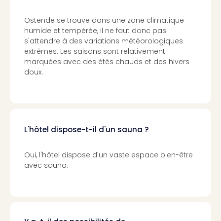
Croa
Crv
Ostende se trouve dans une zone climatique
Luka
humide et tempérée, il ne faut donc pas
Hote
s'attendre à des variations météorologiques
IN
extrêmes. Les saisons sont relativement
Biog
marquées avec des étés chauds et des hivers
The
doux.
The
&
Bad
Sins
The
L'hôtel dispose-t-il d'un sauna ?
Über
+
Oui, l'hôtel dispose d'un vaste espace bien-être
Hôte
avec sauna.
Rosm
à
Lud
The
de