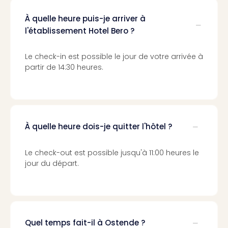
Voir
tout
À quelle heure puis-je arriver à
les
l'établissement Hotel Bero ?
offr
Eur
Well
Le check-in est possible le jour de votre arrivée à
Reso
partir de 14:30 heures.
Rims
Ter
Sple
Bay
Luxu
À quelle heure dois-je quitter l'hôtel ?
SPA
Reso
Le check-out est possible jusqu'à 11:00 heures le
Hote
jour du départ.
HUP
Hote
Voir
tout
les
Quel temps fait-il à Ostende ?
offr