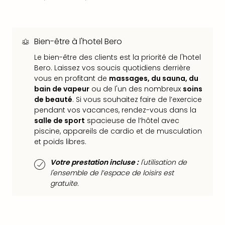
dest
All
Victo
Resi
Bien-être à l'hotel Bero
Hote
Le bien-être des clients est la priorité de l'hotel
Teis
Bero. Laissez vos soucis quotidiens derrière
Maur
vous en profitant de
massages, du sauna, du
Hote
bain de vapeur
ou de l'un des nombreux
soins
&
de beauté
. Si vous souhaitez faire de l’exercice
The
pendant vos vacances, rendez-vous dans la
Mari
salle de sport
spacieuse de l’hôtel avec
am
piscine, appareils de cardio et de musculation
Mee
et poids libres.
Cent
Mar
Votre prestation incluse :
l'utilisation de
l'ensemble de l’espace de loisirs est
–
gratuite.
Hid
&
Spa
Pal