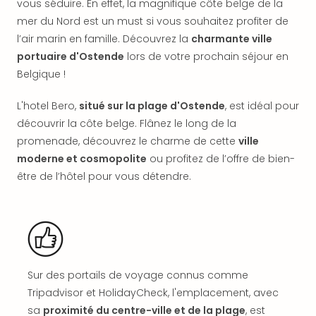
vous séduire. En effet, la magnifique côte belge de la
offr
mer du Nord est un must si vous souhaitez profiter de
All
Berli
l’air marin en famille. Découvrez la
charmante ville
Col
portuaire d'Ostende
lors de votre prochain séjour en
Mun
Belgique !
Tout
les
L'hotel Bero,
situé sur la plage d'Ostende
, est idéal pour
offr
découvrir la côte belge. Flânez le long de la
Forê
promenade, découvrez le charme de cette
ville
Noir
moderne et cosmopolite
ou profitez de l’offre de bien-
Nour
être de l’hôtel pour vous détendre.
Hote
Käp
Natu
Adle
Well
Roth
Hote
Sur des portails de voyage connus comme
Schl
Tripadvisor et HolidayCheck, l'emplacement, avec
Rein
sa
proximité du centre-ville et de la plage
, est