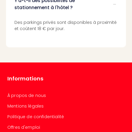
Y a-t-il des possibilités de
Cara
stationnement à l'hôtel ?
The
de
Lind
Des parkings privés sont disponibles à proximité
Bad
et coûtent 18 € par jour.
Sch
Bios
Graf
Eber
Trop
Isla
Bats
Informations
Pala
Sch
Mar
À propos de nous
–
Hid
Mentions légales
&
Politique de confidentialité
Spa
Amel
Offres d'emploi
No.