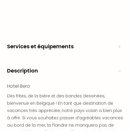
en
Eur
Parc
Eftel
Esc
cita
Par
Services et équipements
dest
Eur
Paris
Lond
Description
Pra
Ams
Hotel Bero
Cop
Brux
Des frites, de la bière et des bandes dessinées,
Vien
bienvenue en Belgique ! En tant que destination de
Bud
vacances très appréciée, notre pays voisin a bien plus
Rom
à offrir. Si vous souhaitez passer d’agréables vacances
Tout
au bord de la mer, la Flandre ne manquera pas de
les