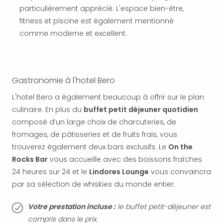
SCH
particulièrement apprécié. L'espace bien-être,
PAN
fitness et piscine est également mentionné
Pal
Sch
comme moderne et excellent.
Bats
Pala
Hote
Sch
Gastronomie à l'hotel Bero
Son
L'hotel Bero a également beaucoup à offrir sur le plan
DEK
culinaire. En plus du
buffet petit déjeuner quotidien
Cong
War
composé d’un large choix de charcuteries, de
The
fromages, de pâtisseries et de fruits frais, vous
de
trouverez également deux bars exclusifs. Le
On the
Cara
Rocks Bar
vous accueille avec des boissons fraîches
Bad
24 heures sur 24 et le
Lindores Lounge
vous convaincra
Sch
par sa sélection de whiskies du monde entier.
Séjo
bien
Votre prestation incluse :
le buffet petit-déjeuner est
être
compris dans le prix.
Par