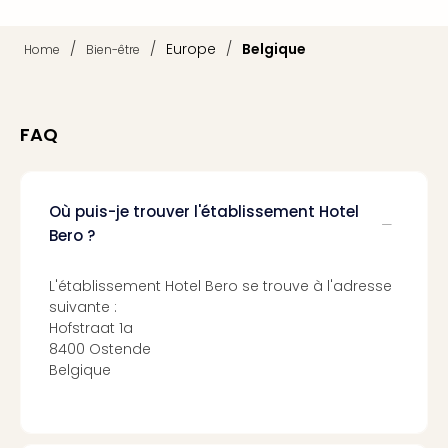
Sch
Inte
/
/
Europe
/
Belgique
Home
Bien-être
–
Hote
&
Apa
FAQ
Glüc
The
&
Bad
Où puis-je trouver l'établissement Hotel
Sins
Bero ?
Boll
–
L'établissement Hotel Bero se trouve à l'adresse
Spa
suivante :
im
Hofstraat 1a
Park
8400 Ostende
Bad
Belgique
Sch
Bali
The