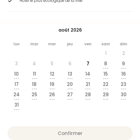
Hôtel le plus écologique de la ville
&
Bad
Sins
Bad
août 2026
Sch
The
lun
mar
mer
jeu
ven
sam
dim
Cara
The
1
2
Eusk
3
4
5
6
7
8
9
Tout
---
---
les
10
11
12
13
14
15
16
offr
---
---
---
---
---
---
---
17
18
19
20
21
22
23
Par
---
---
---
---
---
---
---
dest
24
25
26
27
28
29
30
Parc
---
---
---
---
---
---
---
31
d'at
---
en
Fran
Puy
Confirmer
du