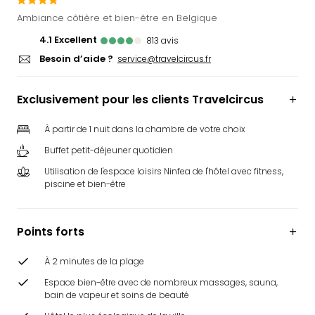
Ger
Ambiance côtière et bien-être en Belgique
Play
4.1
excellent
813
avis
Funk
Besoin d’aide ?
Bob
service@travelcircus.fr
Plop
Deu
Exclusivement pour les clients Travelcircus
Trips
Leg
À partir de 1 nuit dans la chambre de votre choix
Deu
Buffet petit-déjeuner quotidien
Par
War
Utilisation de l'espace loisirs Ninfea de l'hôtel avec fitness,
Tout
piscine et bien-être
les
offr
Parc
Points forts
aqu
Rula
À 2 minutes de la plage
Trop
Espace bien-être avec de nombreux massages, sauna,
Isla
bain de vapeur et soins de beauté
The