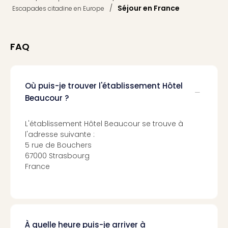
dest
/
Séjour en France
Escapades citadine en Europe
All
Victo
Resi
FAQ
Hote
Teis
Maur
Où puis-je trouver l'établissement Hôtel
Hote
&
Beaucour ?
The
Mari
L'établissement Hôtel Beaucour se trouve à
am
l'adresse suivante :
Mee
5 rue de Bouchers
Cent
67000 Strasbourg
Mar
France
–
Hid
&
Spa
Pal
À quelle heure puis-je arriver à