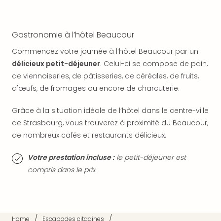
SCH
PAN
Pal
Sch
Gastronomie à l’hôtel Beaucour
Bats
Commencez votre journée à l’hôtel Beaucour par un
Pala
délicieux petit-déjeuner
. Celui-ci se compose de pain,
Hote
de viennoiseries, de pâtisseries, de céréales, de fruits,
Sch
Son
d'œufs, de fromages ou encore de charcuterie.
DEK
Cong
Grâce à la situation idéale de l’hôtel dans le centre-ville
War
de Strasbourg, vous trouverez à proximité du Beaucour,
The
de nombreux cafés et restaurants délicieux.
de
Cara
Votre prestation incluse :
le petit-déjeuner est
Bad
compris dans le prix.
Sch
Séjo
bien
être
Par
/
/
Home
Escapades citadines