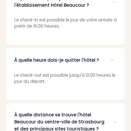
Sch
l'établissement Hôtel Beaucour ?
Inte
–
Le check-in est possible le jour de votre arrivée à
Hote
partir de 15:00 heures.
&
Apa
Glüc
The
&
À quelle heure dois-je quitter l'hôtel ?
Bad
Sins
Boll
Le check-out est possible jusqu'à 12:00 heures le
–
jour du départ.
Spa
im
Park
Bad
Sch
À quelle distance se trouve l'hôtel
Bali
Beaucour du centre-ville de Strasbourg
The
et des principaux sites touristiques ?