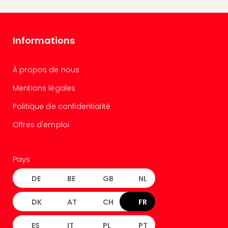
Croa
Crv
Luka
Informations
Hote
IN
Biog
À propos de nous
The
The
Mentions légales
&
Politique de confidentialité
Bad
Sins
Offres d'emploi
The
Über
+
Pays
Hôte
Rosm
DE
BE
GB
NL
à
Lud
DK
AT
CH
FR
The
de
ES
IT
PL
PT