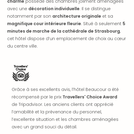
charme
possède des chambres joliment aménagées
offr
avec une
décoration individuelle
. Il se distingue
All
Berli
notamment par son
architecture originale
et sa
Col
magnifique cour intérieure fleurie
. Situé à seulement
5
Mun
minutes de marche de la cathédrale de Strasbourg
,
Tout
cet hôtel dispose d’un emplacement de choix au cœur
les
du centre ville.
offr
Forê
Noir
Nour
Hote
Käp
Natu
Grâce à ses excellents avis, l’hôtel Beaucour a été
Adle
récompensé par le prix
Travellers' Choice Award
Well
de Tripadvisor. Les anciens clients ont apprécié
Roth
l’amabilité et la prévenance du personnel,
Hote
l’excellente situation et les chambres aménagées
Schl
avec un grand souci du détail.
Rein