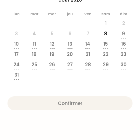
&
Bad
lun
mar
mer
jeu
ven
sam
dim
Sins
1
2
Bad
Sch
3
4
5
6
7
8
9
The
---
10
11
12
13
14
15
16
Cara
---
---
---
---
---
---
---
The
17
18
19
20
21
22
23
Eusk
---
---
---
---
---
---
---
24
25
26
27
28
29
30
Tout
---
---
---
---
---
---
---
les
31
offr
---
Par
dest
Parc
Confirmer
d'at
en
Fran
Puy
du