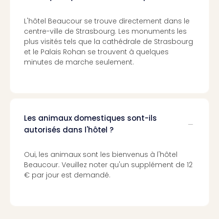
Voir
tout
les
L'hôtel Beaucour se trouve directement dans le
centre-ville de Strasbourg. Les monuments les
offr
plus visités tels que la cathédrale de Strasbourg
Eur
et le Palais Rohan se trouvent à quelques
Well
minutes de marche seulement.
Reso
Rims
Ter
Sple
Bay
Luxu
Les animaux domestiques sont-ils
SPA
autorisés dans l'hôtel ?
Reso
Hote
Oui, les animaux sont les bienvenus à l'hôtel
HUP
Beaucour. Veuillez noter qu'un supplément de 12
Hote
€ par jour est demandé.
Voir
tout
les
offr