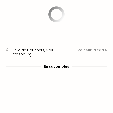
Fou
Parc
Astér
Parc
d'at
en
All
Eur
Park
5 rue de Bouchers
,
67000
Voir sur la carte
Rula
Strasbourg
Phan
Play
En savoir plus
Funp
Trop
Isla
Movi
Park
Ger
Trips
Parc
d'at