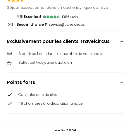
Ger
Séjour exceptionnel dans un cadre idyllique de rêve
Play
4.5
excellent
1386
avis
Funk
Besoin d’aide ?
Bob
service@travelcircus.fr
Plop
Deu
Exclusivement pour les clients Travelcircus
Trips
Leg
À partir de 1 nuit dans la chambre de votre choix
Deu
Buffet petit-déjeuner quotidien
Par
War
Tout
Points forts
les
offr
Cour intérieure de rêve
Parc
aqu
49 chambres à la décoration unique
Rula
Trop
Isla
The
août 2026