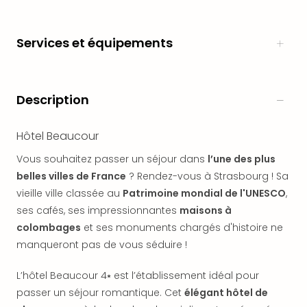
en
Eur
Services et équipements
Parc
Eftel
Esc
cita
Description
Par
dest
Eur
Hôtel Beaucour
Paris
Vous souhaitez passer un séjour dans
l’une des plus
Lond
belles villes de France
? Rendez-vous à Strasbourg ! Sa
Pra
Ams
vieille ville classée au
Patrimoine mondial de l'UNESCO
,
Cop
ses cafés, ses impressionnantes
maisons à
Brux
colombages
et ses monuments chargés d'histoire ne
Vien
manqueront pas de vous séduire !
Bud
Rom
L’hôtel Beaucour 4⭑ est l’établissement idéal pour
Tout
passer un séjour romantique. Cet
élégant hôtel de
les