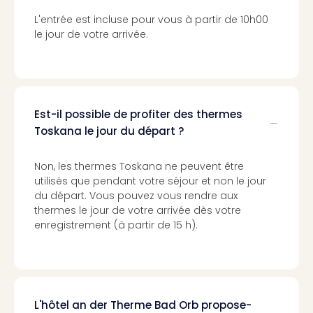
Pott
L'entrée est incluse pour vous à partir de 10h00
Lon
le jour de votre arrivée.
san
tran
The
mak
of
Est-il possible de profiter des thermes
Harr
Pott
Toskana le jour du départ ?
Lon
ave
Non, les thermes Toskana ne peuvent être
tran
utilisés que pendant votre séjour et non le jour
Ga
du départ. Vous pouvez vous rendre aux
of
thermes le jour de votre arrivée dès votre
Thro
enregistrement (à partir de 15 h).
Stud
Tour
Tout
les
expo
L'hôtel an der Therme Bad Orb propose-