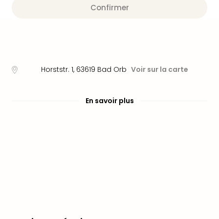
Fou
Confirmer
Parc
Astér
Parc
d'at
en
All
Horststr. 1
,
63619
Bad Orb
Voir sur la carte
Eur
Park
Rula
En savoir plus
Phan
Play
Funp
Trop
Isla
Movi
Park
Ger
Trips
Parc
d'at