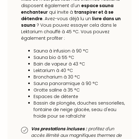
Croa
disposent également d'un
espace sauna
Crv
enchanteur
qui invite à
transpirer et à se
Luka
détendre
. Avez-vous déjà lu un
livre dans un
Hote
sauna
? Vous pouvez essayer cela dans le
IN
Lektarium chauffé à 45 °C. Vous pouvez
Biog
également profiter :
The
Sauna à infusion à 90 °C
The
Sauna bio à 55 °C
&
Bain de vapeur à 43 °C
Bad
Lektarium à 40 °C
Sins
Broncharium à 30 °C
The
Sauna panoramique à 90 °C
Über
Grotte saline à 35 °C
+
Espaces de détente
Hôte
Bassin de plongée, douches sensorielles,
Rosm
fontaine de neige glacée, seau d'eau
à
froide pour se rafraîchir
Lud
The
Vos prestations incluses :
profitez d'un
de
accès illimité aux magnifiques thermes de