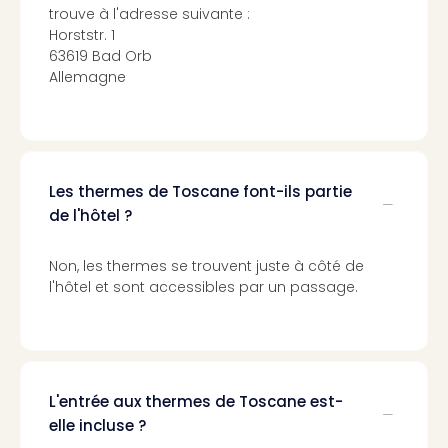
trouve à l'adresse suivante :
3
Horststr. 1
Hote
63619 Bad Orb
&
Allemagne
App
ave
the
Südp
Expo
Les thermes de Toscane font-ils partie
TV
de l'hôtel ?
Par
caté
Visit
Non, les thermes se trouvent juste à côté de
des
l'hôtel et sont accessibles par un passage.
stud
de
tou
The
mak
L'entrée aux thermes de Toscane est-
of
elle incluse ?
Harr