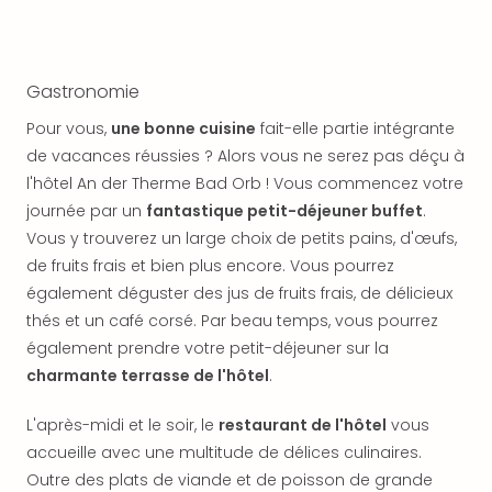
SCH
PAN
Pal
Sch
Gastronomie
Bats
Pala
Pour vous,
une bonne cuisine
fait-elle partie intégrante
Hote
de vacances réussies ? Alors vous ne serez pas déçu à
Sch
l'hôtel An der Therme Bad Orb ! Vous commencez votre
Son
journée par un
fantastique petit-déjeuner buffet
.
DEK
Vous y trouverez un large choix de petits pains, d'œufs,
Cong
de fruits frais et bien plus encore. Vous pourrez
War
The
également déguster des jus de fruits frais, de délicieux
de
thés et un café corsé. Par beau temps, vous pourrez
Cara
également prendre votre petit-déjeuner sur la
Bad
charmante terrasse de l'hôtel
.
Sch
Séjo
L'après-midi et le soir, le
restaurant de l'hôtel
vous
bien
accueille avec une multitude de délices culinaires.
être
Outre des plats de viande et de poisson de grande
Par