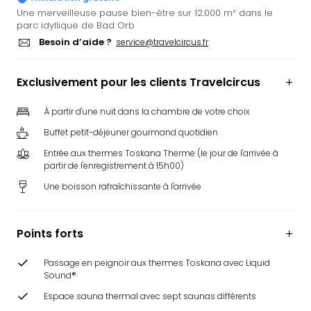
Ger
Une merveilleuse pause bien-être sur 12.000 m² dans le
parc idyllique de Bad Orb
Play
Besoin d’aide ?
service@travelcircus.fr
Funk
Bob
Plop
Exclusivement pour les clients Travelcircus
Deu
Trips
À partir d'une nuit dans la chambre de votre choix
Leg
Buffet petit-déjeuner gourmand quotidien
Deu
Par
Entrée aux thermes Toskana Therme (le jour de l'arrivée à
War
partir de l'enregistrement à 15h00)
Tout
Une boisson rafraîchissante à l'arrivée
les
offr
Parc
Points forts
aqu
Rula
Passage en peignoir aux thermes Toskana avec Liquid
Trop
Sound®
Isla
Espace sauna thermal avec sept saunas différents
The