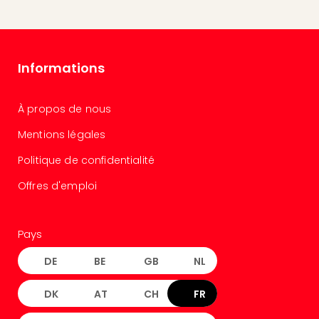
Cart
cad
Forfa
Expé
Informations
Stut
Cart
cad
À propos de nous
War
Bros.
Mentions légales
Stud
Politique de confidentialité
Tour
Cart
Offres d'emploi
cad
parc
d'at
Pays
Cart
cad
DE
BE
GB
NL
Harr
Pott
DK
AT
CH
FR
and