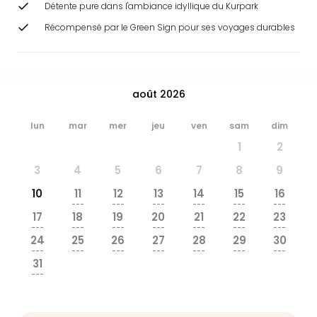
Détente pure dans l'ambiance idyllique du Kurpark
&
Bad
Récompensé par le Green Sign pour ses voyages durables
Sins
Bad
Sch
The
août 2026
Cara
The
lun
mar
mer
jeu
ven
sam
dim
Eusk
1
2
Tout
les
3
4
5
6
7
8
9
offr
10
11
12
13
14
15
16
Par
---
---
---
---
---
---
dest
17
18
19
20
21
22
23
Parc
---
---
---
---
---
---
---
24
25
26
27
28
29
30
d'at
---
---
---
---
---
---
---
en
31
Fran
---
Puy
du