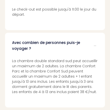
Cirq
Le check-out est possible jusqu'à 11:00 le jour du
du
départ.
Solei
ALIZÉ
STAR
EXPR
Tout
les
Avec combien de personnes puis-je
offr
voyager ?
🎁
Cart
La chambre double standard sud peut accueillir
cad
un maximum de 2 adultes. La chambre Confort
Cart
Parc et la chambre Confort Sud peuvent
cad
accueillir un maximum de 2 adultes + 1 enfant
Cart
jusqu'à 13 ans inclus. Les enfants jusqu'à 3 ans
cad
dorment gratuitement dans le lit des parents.
Cart
Les enfants de 4 à 13 ans inclus paient 38 €/nuit.
cad
Eur
Park