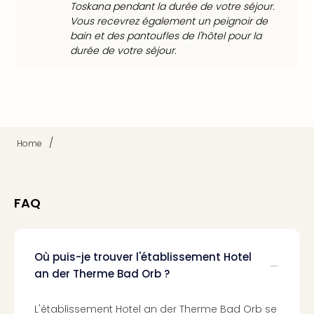
Cara
Toskana pendant la durée de votre séjour.
The
Vous recevrez également un peignoir de
de
bain et des pantoufles de l'hôtel pour la
Lind
durée de votre séjour.
Bad
Sch
Bios
Graf
Eber
Trop
/
Home
Isla
Bats
Pala
FAQ
Sch
Mar
–
Hid
Où puis-je trouver l'établissement Hotel
&
an der Therme Bad Orb ?
Spa
Amel
L'établissement Hotel an der Therme Bad Orb se
No.