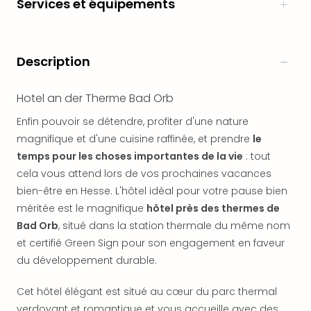
Services et équipements
en
Eur
Parc
Eftel
Description
Esc
cita
Hotel an der Therme Bad Orb
Par
dest
Enfin pouvoir se détendre, profiter d'une nature
Eur
magnifique et d'une cuisine raffinée, et prendre
le
Paris
temps pour les choses importantes de la vie
: tout
Lond
cela vous attend lors de vos prochaines vacances
Pra
bien-être en Hesse. L'hôtel idéal pour votre pause bien
Ams
méritée est le magnifique
hôtel près des thermes de
Cop
Brux
Bad Orb
, situé dans la station thermale du même nom
Vien
et certifié Green Sign pour son engagement en faveur
Bud
du développement durable.
Rom
Tout
Cet hôtel élégant est situé au cœur du parc thermal
les
verdoyant et romantique et vous accueille avec des