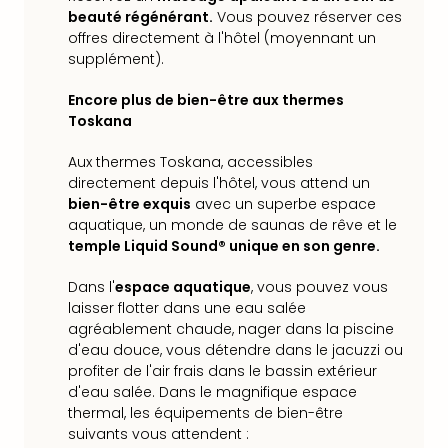
Sch
beauté régénérant.
Vous pouvez réserver ces
Inte
offres directement à l'hôtel (moyennant un
–
supplément).
Hote
&
Encore plus de bien-être aux thermes
Apa
Toskana
Glüc
The
Aux thermes Toskana, accessibles
&
directement depuis l'hôtel, vous attend un
bien-être exquis
avec un superbe espace
Bad
aquatique, un monde de saunas de rêve et le
Sins
temple Liquid Sound® unique en son genre.
Boll
–
Dans l'
espace aquatique
, vous pouvez vous
Spa
laisser flotter dans une eau salée
im
agréablement chaude, nager dans la piscine
Park
d'eau douce, vous détendre dans le jacuzzi ou
Bad
profiter de l'air frais dans le bassin extérieur
Sch
d'eau salée. Dans le magnifique espace
Bali
thermal, les équipements de bien-être
The
suivants vous attendent :