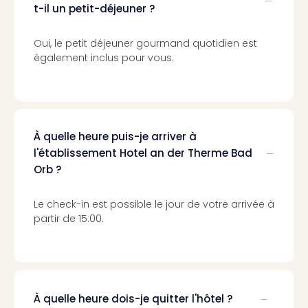
Cult
t-il un petit-déjeuner ?
&
Spor
Oui, le petit déjeuner gourmand quotidien est
Par
également inclus pour vous.
caté
Évé
cult
Forfa
Expé
À quelle heure puis-je arriver à
Stut
l'établissement Hotel an der Therme Bad
Mus
BM
Orb ?
Mun
Mus
Le check-in est possible le jour de votre arrivée à
du
partir de 15:00.
Louv
Nau
Tec
Sins
Tec
À quelle heure dois-je quitter l'hôtel ?
Spey