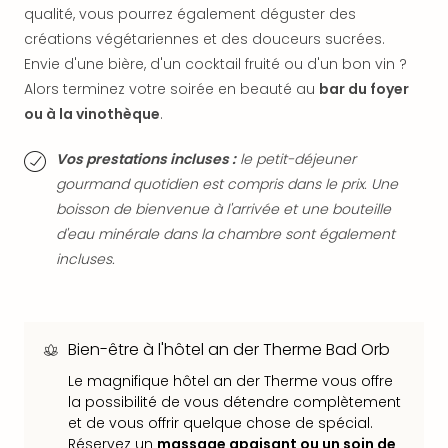
qualité, vous pourrez également déguster des
dest
All
créations végétariennes et des douceurs sucrées.
Victo
Envie d'une bière, d'un cocktail fruité ou d'un bon vin ?
Resi
Alors terminez votre soirée en beauté au
bar du foyer
Hote
ou à la vinothèque
.
Teis
Maur
Vos prestations incluses :
le petit-déjeuner
Hote
gourmand quotidien est compris dans le prix. Une
&
boisson de bienvenue à l'arrivée et une bouteille
The
d'eau minérale dans la chambre sont également
Mari
am
incluses.
Mee
Cent
Mar
–
Bien-être à l'hôtel an der Therme Bad Orb
Hid
Le magnifique hôtel an der Therme vous offre
&
la possibilité de vous détendre complètement
Spa
et de vous offrir quelque chose de spécial.
Pal
Réservez un
massage apaisant ou un soin de