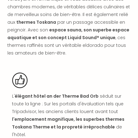
offr
chambres modernes, de véritables délices culinaires et
All
de merveilleux soins de bien-être. Il est également relié
Berli
aux
thermes Toskana
par un passage accessible en
Col
Mun
peignoir. Avec son
espace sauna, son superbe espace
Tout
aquatique et son concept Liquid Sound® unique
, ces
les
thermes raffinés sont un véritable eldorado pour tous
offr
les amateurs de bien-être.
Forê
Noir
Nour
Hote
Käp
Natu
L'
élégant hôtel an der Therme Bad Orb
séduit sur
Adle
toute la ligne : Sur les portails d'évaluation tels que
Well
Roth
Tripadvisor, les anciens clients louent avant tout
Hote
l'emplacement magnifique, les superbes thermes
Schl
Toskana Therme et la propreté irréprochable
de
Rein
l'hôtel.