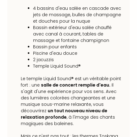
Voir
tout
4 bassins d'eau salée en cascade avec
les
jets de massage, bulles de champagne
offr
et douches pour la nuque
Eur
Bassin extérieur d'eau salée chauffé
Well
avec canal à courant, tables de
Reso
massage et fontaine champignon
Rims
Bassin pour enfants
Piscine d'eau douce
Ter
2 jacuzzis
Sple
Temple Liquid Sound®
Bay
Luxu
Le temple Liquid Sound® est un véritable point
SPA
fort : une
salle de concert remplie d'eau.
Il
Reso
s'agit d'une expérience pour vos sens. Avec
Hote
des lumières colorées changeantes et une
HUP
musique sous-marine relaxante, vous
Hote
découvrirez
un tout nouveau niveau de
Voir
relaxation profonde
, à l'image des chants
tout
magiques des baleines.
les
offr
Mais ce n'est pas tout : les thermes Toskana